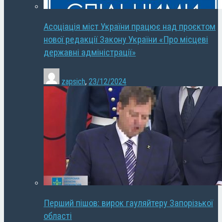
Асоціація міст України працює над проєктом
нової редакції Закону України «Про місцеві
державні адміністрації»
zapsich
,
23/12/2024
Перший пішов: вирок гауляйтеру Запорізької
області