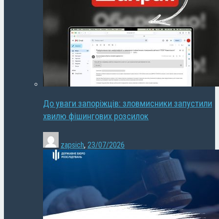
До уваги запоріжців: зловмисники запустили
хвилю фішингових розсилок
zapsich
,
23/07/2026