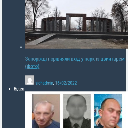
Запоріжці порівняли вхід у парк із цвинтарем
(фото)
sichadmin
,
16/02/2022
Відео