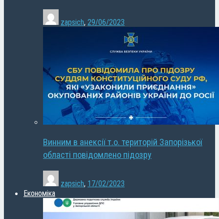
zapsich
,
29/06/2023
Винним в анексії т.о. територій Запорізької
області повідомлено підозру
zapsich
,
17/02/2023
Економіка