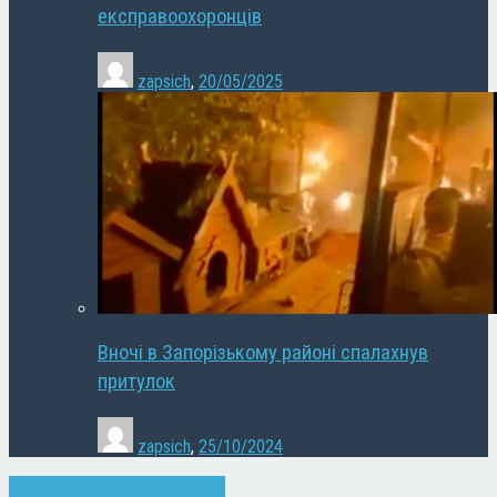
експравоохоронців
zapsich
,
20/05/2025
Вночі в Запорізькому районі спалахнув
притулок
zapsich
,
25/10/2024
Запоріжжя
Новини
Суспільство