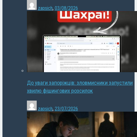
zapsich
,
03/08/2026
До уваги запоріжців: зловмисники запустили
хвилю фішингових розсилок
zapsich
,
23/07/2026