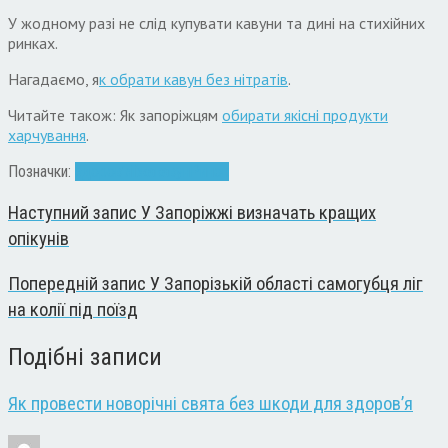
У жодному разі не слід купувати кавуни та дині на стихійних
ринках.
Нагадаємо, я
к обрати кавун без нітратів
.
Читайте також: Як запоріжцям
обирати якісні продукти
харчування
.
Позначки:
здоров’я
їжа
кавун
Ринок
Наступний запис
У Запоріжжі визначать кращих
опікунів
Попередній запис
У Запорізькій області самогубця ліг
на колії під поїзд
Подібні записи
Як провести новорічні свята без шкоди для здоров’я