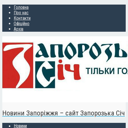
Головна
Про нас
Контакти
Офіційно
Архів
Новини Запоріжжя – сайт Запорозька Січ
Новини