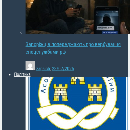
Запоріжців попереджають про вербування
спецслужбами рф
zapsich
,
23/07/2026
Політика