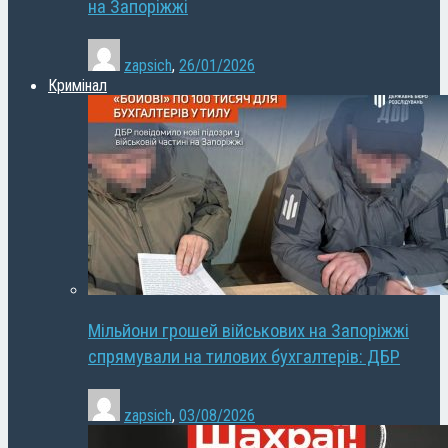
на Запоріжжі
zapsich
,
26/01/2026
Кримінал
Мільйони грошей військових на Запоріжжі
спрямували на тилових бухгалтерів: ДБР
zapsich
,
03/08/2026