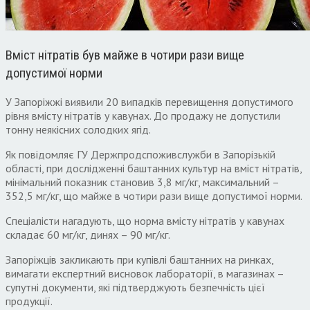
Вміст нітратів був майже в чотири рази вище
допустимої норми
У Запоріжжі виявили 20 випадків перевищення допустимого
рівня вмісту нітратів у кавунах. До продажу не допустили
тонну неякісних солодких ягід.
Як повідомляє ГУ Держпродспоживслужби в Запорізькій
області, при дослідженні баштанних культур на вміст нітратів,
мінімальний показник становив 3,8 мг/кг, максимальний –
352,5 мг/кг, що майже в чотири рази вище допустимої норми.
Спеціалісти нагадують, що норма вмісту нітратів у кавунах
складає 60 мг/кг, динях – 90 мг/кг.
Запоріжців закликають при купівлі баштанних на ринках,
вимагати експертний висновок лабораторії, в магазинах –
супутні документи, які підтверджують безпечність цієї
продукції.