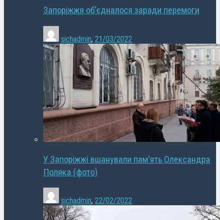
Запоріжжя об’єдналося заради перемоги
sichadmin
,
21/03/2022
У Запоріжжі вшанували пам’ять Олександра
Поляка (фото)
sichadmin
,
22/02/2022