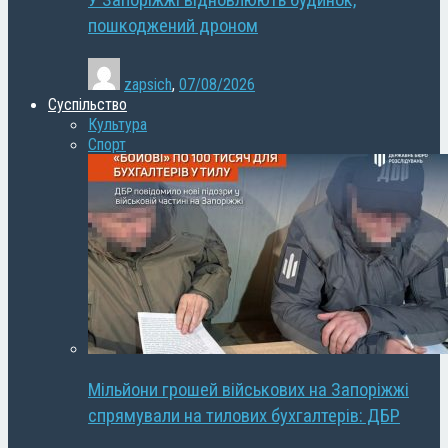
У Запоріжжі відновлюють будинок,
пошкоджений дроном
zapsich
,
07/08/2026
Суспільство
Культура
Спорт
Мільйони грошей військових на Запоріжжі
спрямували на тилових бухгалтерів: ДБР