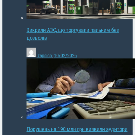
Викрили АЗС, що торгували пальним без
дозволів
zapsich
,
10/02/2026
Порушень на 190 млн грн виявили аудитори