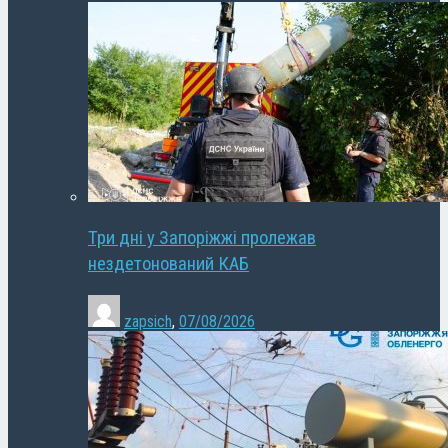
Три дні у Запоріжжі пролежав
нездетонований КАБ
zapsich
,
07/08/2026