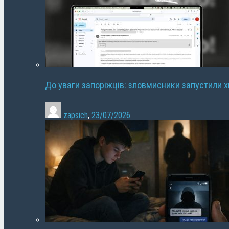
До уваги запоріжців: зловмисники запустили 
zapsich
,
23/07/2026