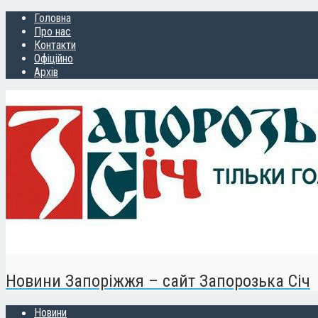
Головна
Про нас
Контакти
Офіційно
Архів
Новини Запоріжжя – сайт Запорозька Січ
Новини