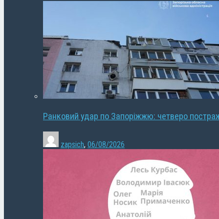
Ранковий удар по Запоріжжю: четверо постра
zapsich
,
06/08/2026