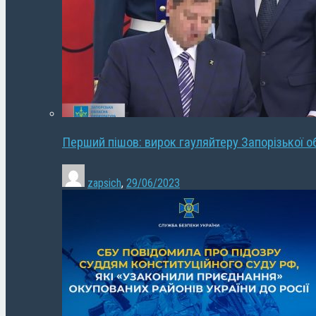
Перший пішов: вирок гауляйтеру Запорізької о
zapsich
,
29/06/2023