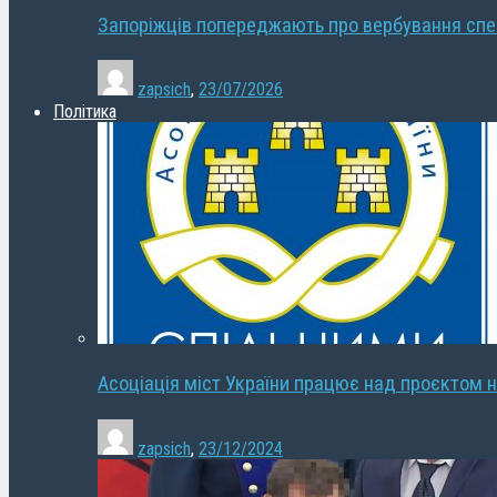
Запоріжців попереджають про вербування сп
zapsich
,
23/07/2026
Політика
Асоціація міст України працює над проєктом н
zapsich
,
23/12/2024