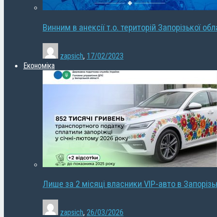
Винним в анексії т.о. територій Запорізької об
zapsich
,
17/02/2023
Економіка
Лише за 2 місяці власники VIP-авто в Запорізь
zapsich
,
26/03/2026