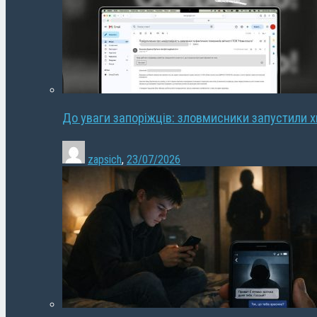
До уваги запоріжців: зловмисники запустили 
zapsich
,
23/07/2026