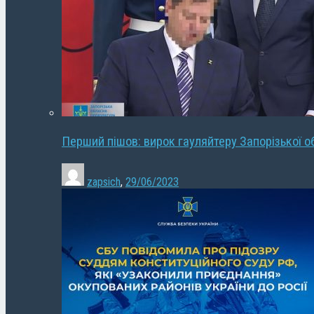
Перший пішов: вирок гауляйтеру Запорізької о
zapsich
,
29/06/2023