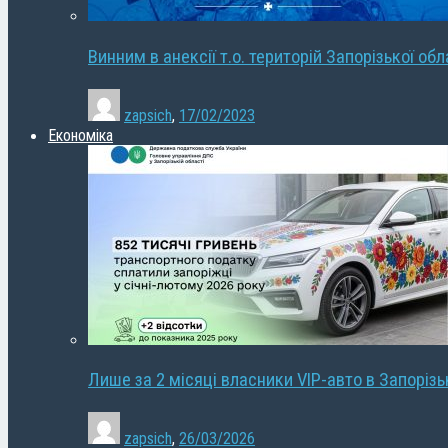
Винним в анексії т.о. територій Запорізької об
zapsich
,
17/02/2023
Економіка
Лише за 2 місяці власники VIP-авто в Запорізь
zapsich
,
26/03/2026