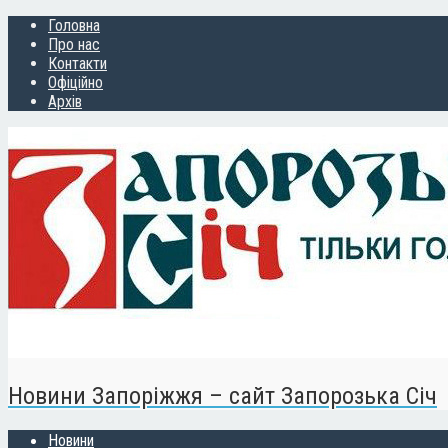
Головна
Про нас
Контакти
Офіційно
Архів
Новини Запоріжжя – сайт Запорозька Січ
Новини