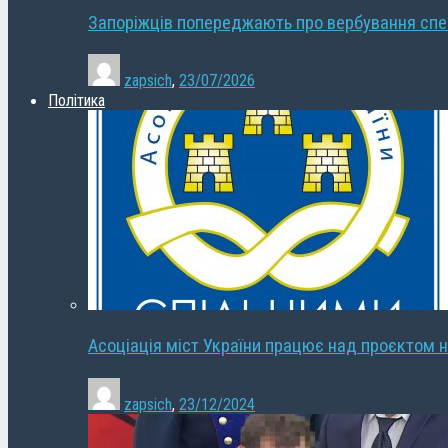
Запоріжців попереджають про вербування сп
zapsich
,
23/07/2026
Політика
Асоціація міст України працює над проєктом н
zapsich
,
23/12/2024