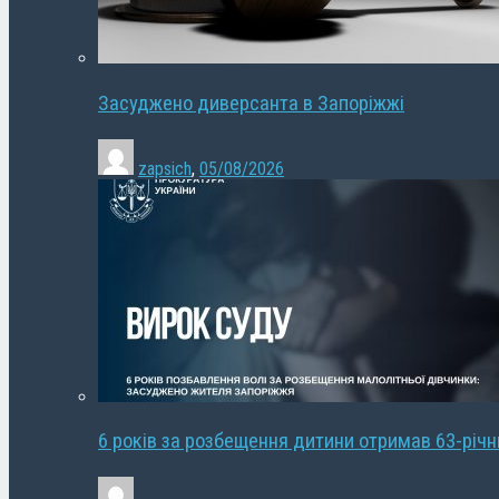
Засуджено диверсанта в Запоріжжі
zapsich
,
05/08/2026
6 років за розбещення дитини отримав 63-річ