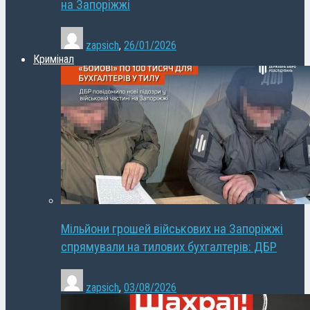
на Запоріжжі
zapsich
,
26/01/2026
Кримінал
Мільйони грошей військових на Запоріжжі
спрямували на тилових бухгалтерів: ДБР
zapsich
,
03/08/2026