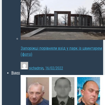
Запоріжці порівняли вхід у парк із цвинтарем
(фото)
sichadmin
,
16/02/2022
Відео