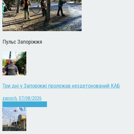
Пульс Запоріжжя
Три дні у Запоріжжі пролежав нездетонований КАБ
zapsich
,
07/08/2026
Війна
Запоріжжя
Новини