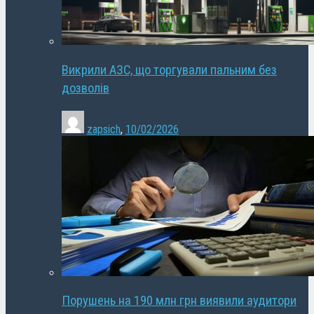
Викрили АЗС, що торгували пальним без
дозволів
zapsich
,
10/02/2026
Порушень на 190 млн грн виявили аудитори