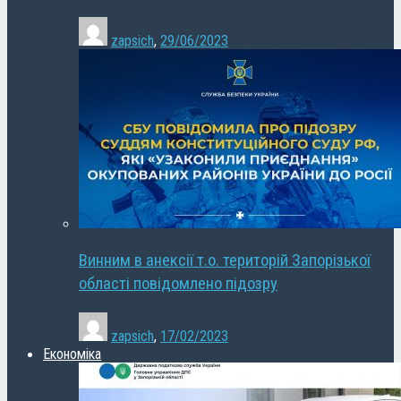
zapsich
,
29/06/2023
Винним в анексії т.о. територій Запорізької
області повідомлено підозру
zapsich
,
17/02/2023
Економіка