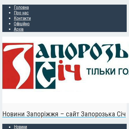
Головна
Про нас
Контакти
Офіційно
Архів
Новини Запоріжжя – сайт Запорозька Січ
Новини