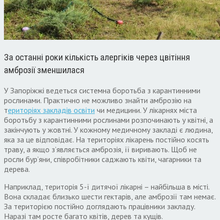
За останні роки кількість алергіків через цвітіння
амброзії зменшилася
У Запоріжжі ведеться системна боротьба з карантинними
рослинами. Практично не можливо знайти амброзію на
т
ериторіях закладів освіти
чи медицини. У лікарнях міста
боротьбу з карантинними рослинами розпочинають у квітні, а
закінчують у жовтні. У кожному медичному закладі є людина,
яка за це відповідає. На територіях лікарень постійно косять
траву, а якщо з’являється амброзія, її виривають. Щоб не
росли бур’яни, співробітники саджають квіти, чагарники та
дерева.
Наприклад, територія 5-ї дитячої лікарні – найбільша в місті.
Вона складає близько шести гектарів, але амброзії там немає.
За територією постійно доглядають працівники закладу.
Наразі там росте багато квітів, дерев та кущів.