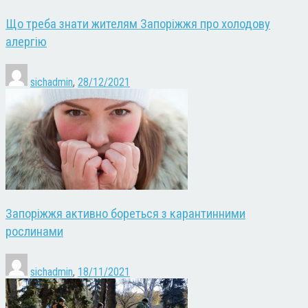
Що треба знати жителям Запоріжжя про холодову
алергію
sichadmin
,
28/12/2021
Запоріжжя активно бореться з карантинними
рослинами
sichadmin
,
18/11/2021