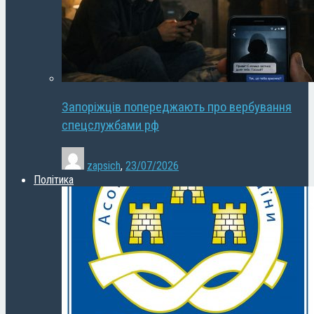
Запоріжців попереджають про вербування
спецслужбами рф
zapsich
,
23/07/2026
Політика