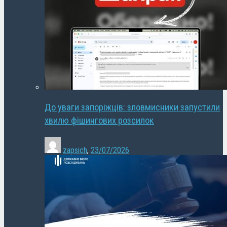
До уваги запоріжців: зловмисники запустили
хвилю фішингових розсилок
zapsich
,
23/07/2026