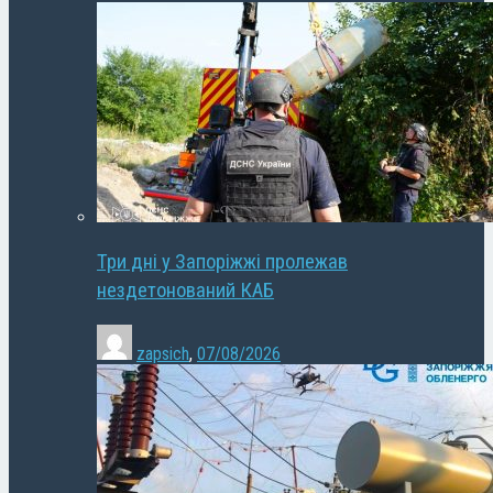
Три дні у Запоріжжі пролежав
нездетонований КАБ
zapsich
,
07/08/2026