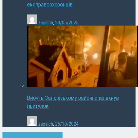
експравоохоронців
zapsich
,
20/05/2025
Вночі в Запорізькому районі спалахнув
притулок
zapsich
,
25/10/2024
Запоріжжя
Новини
Суспільство