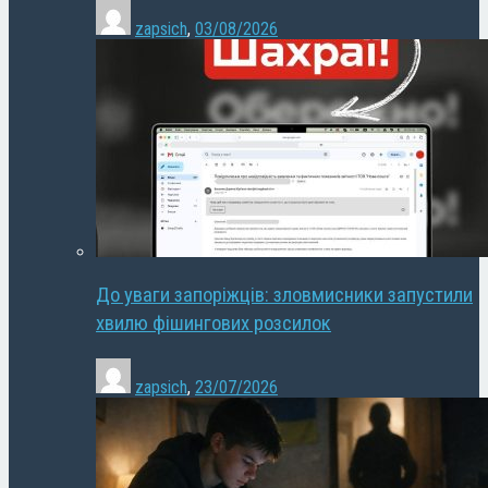
zapsich
,
03/08/2026
До уваги запоріжців: зловмисники запустили
хвилю фішингових розсилок
zapsich
,
23/07/2026