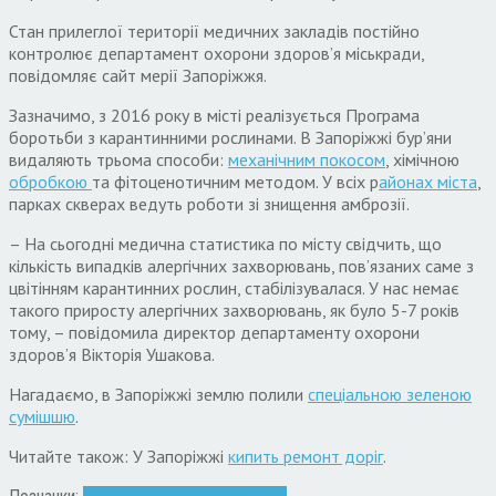
Стан прилеглої території медичних закладів постійно
контролює департамент охорони здоров’я міськради,
повідомляє сайт мерії Запоріжжя.
Зазначимо, з 2016 року в місті реалізується Програма
боротьби з карантинними рослинами. В Запоріжжі бур’яни
видаляють трьома способи:
механічним покосом
, хімічною
обробкою
та фітоценотичним методом. У всіх р
айонах міста
,
парках скверах ведуть роботи зі знищення амброзії.
– На сьогодні медична статистика по місту свідчить, що
кількість випадків алергічних захворювань, пов’язаних саме з
цвітінням карантинних рослин, стабілізувалася. У нас немає
такого приросту алергічних захворювань, як було 5-7 років
тому, – повідомила директор департаменту охорони
здоров’я Вікторія Ушакова.
Нагадаємо, в Запоріжжі землю полили
спеціальною зеленою
сумішшю
.
Читайте також: У Запоріжжі
кипить ремонт доріг
.