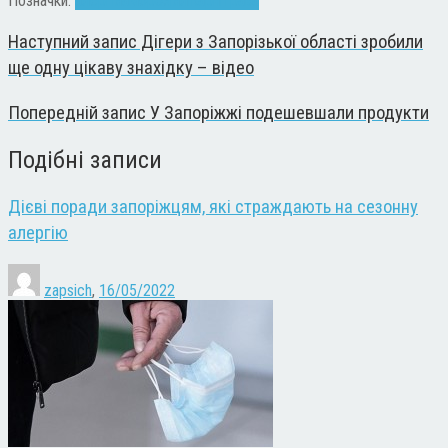
Позначки:
алергія
амброзія
лікарні
трава
Наступний запис
Дігери з Запорізької області зробили
ще одну цікаву знахідку – відео
Попередній запис
У Запоріжжі подешевшали продукти
Подібні записи
Дієві поради запоріжцям, які страждають на сезонну
алергію
zapsich
,
16/05/2022