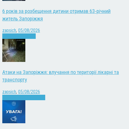
6 років за розбещення дитини отримав 63-річний
житель Запоріжжя
zapsich
,
05/08/2026
Запоріжжя
Новини
Атаки на Запоріжжя: влучання по території лікарні та
транспорту
zapsich
,
05/08/2026
Війна
Запоріжжя
Новини