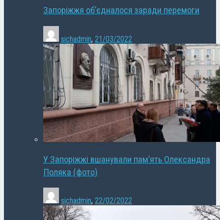
Запоріжжя об’єдналося заради перемоги
sichadmin
,
21/03/2022
У Запоріжжі вшанували пам’ять Олександра
Поляка (фото)
sichadmin
,
22/02/2022