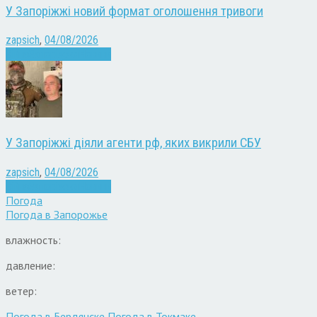
У Запоріжжі новий формат оголошення тривоги
zapsich
,
04/08/2026
Війна
Запоріжжя
Новини
У Запоріжжі діяли агенти рф, яких викрили СБУ
zapsich
,
04/08/2026
Війна
Запоріжжя
Новини
Погода
Погода в
Запорожье
влажность:
давление:
ветер:
Погода в Бердянске
Погода в Токмаке