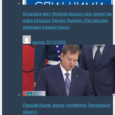
Асоціація міст України працює над проєктом
нової редакції Закону України «Про місцеві
державні адміністрації»
zapsich
,
23/12/2024
Перший пішов: вирок гауляйтеру Запорізької
області