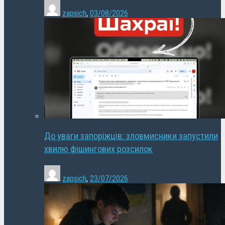
zapsich
,
03/08/2026
До уваги запоріжців: зловмисники запустили
хвилю фішингових розсилок
zapsich
,
23/07/2026