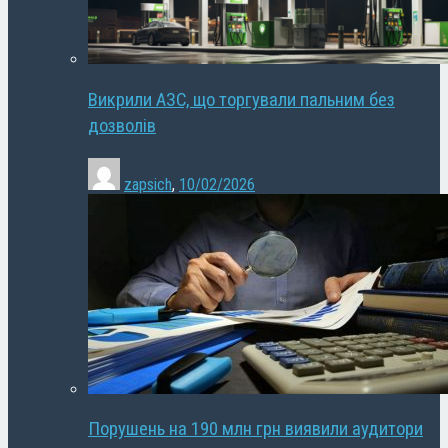
Викрили АЗС, що торгували пальним без
дозволів
zapsich
,
10/02/2026
Порушень на 190 млн грн виявили аудитори