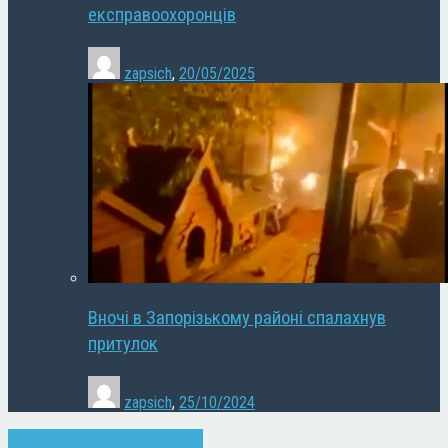
експравоохоронців
zapsich
,
20/05/2025
Вночі в Запорізькому районі спалахнув
притулок
zapsich
,
25/10/2024
Запоріжжя
Новини
Суспільство