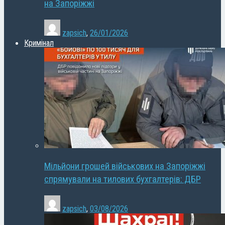
на Запоріжжі
zapsich
,
26/01/2026
Кримінал
Мільйони грошей військових на Запоріжжі
спрямували на тилових бухгалтерів: ДБР
zapsich
,
03/08/2026