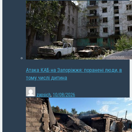
Атака КАБ на Запоріжжя: поранені люди, в
тому числі дитина
zapsich
,
10/08/2026