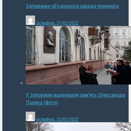
Запоріжжя об’єдналося заради перемоги
sichadmin
,
21/03/2022
У Запоріжжі вшанували пам’ять Олександра
Поляка (фото)
sichadmin
,
22/02/2022