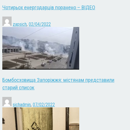
Чотирьох енергодарців поранено – ВІДЕО
zapsich
,
02/04/2022
Бомбосховища Запоріжжя: містянам представили
старий список
sichadmin
,
07/02/2022