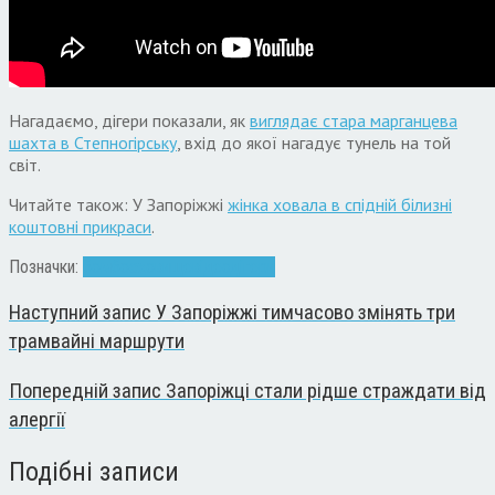
Нагадаємо, дігери показали, як
виглядає стара марганцева
шахта в Степногірську
, вхід до якої нагадує тунель на той
світ.
Читайте також: У Запоріжжі
жінка ховала в спідній білизні
коштовні прикраси
.
Позначки:
бомбосховище
відео
дігери
Наступний запис
У Запоріжжі тимчасово змінять три
трамвайні маршрути
Попередній запис
Запоріжці стали рідше страждати від
алергії
Подібні записи