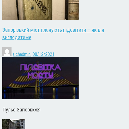
Запорізький міст планують підсвітити – як він
виглядатиме
sichadmin
,
08/12/2021
Пульс Запоріжжя