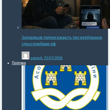
Запоріжців попереджають про вербування
спецслужбами рф
zapsich
,
23/07/2026
Політика