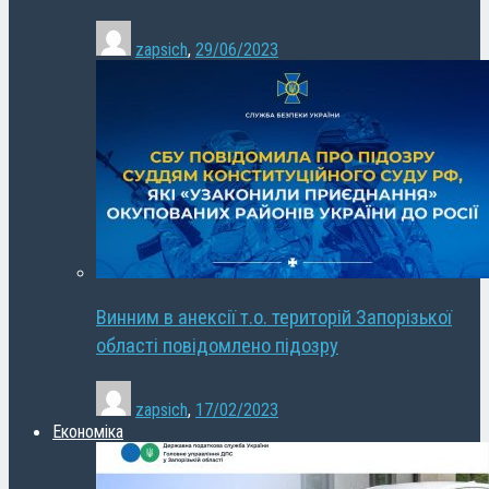
zapsich
,
29/06/2023
Винним в анексії т.о. територій Запорізької
області повідомлено підозру
zapsich
,
17/02/2023
Економіка