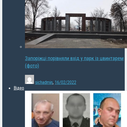
Запоріжці порівняли вхід у парк із цвинтарем
(фото)
sichadmin
,
16/02/2022
Відео