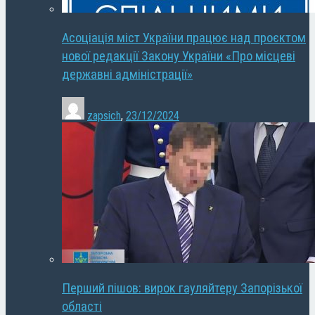
Асоціація міст України працює над проєктом
нової редакції Закону України «Про місцеві
державні адміністрації»
zapsich
,
23/12/2024
Перший пішов: вирок гауляйтеру Запорізької
області