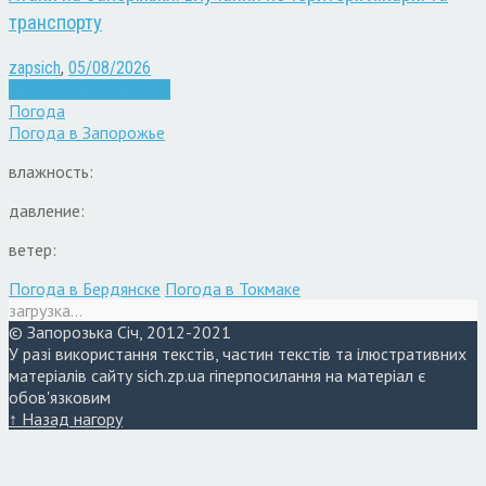
транспорту
zapsich
,
05/08/2026
Війна
Запоріжжя
Новини
Погода
Погода в
Запорожье
влажность:
давление:
ветер:
Погода в Бердянске
Погода в Токмаке
загрузка...
© Запорозька Січ, 2012-2021
У разі використання текстів, частин текстів та ілюстративних
матеріалів сайту sich.zp.ua гіперпосилання на матеріал є
обов'язковим
↑ Назад нагору