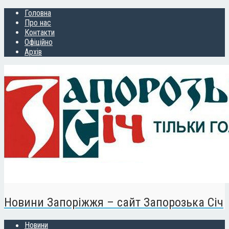
Головна
Про нас
Контакти
Офіційно
Архів
Новини Запоріжжя – сайт Запорозька Січ
Новини