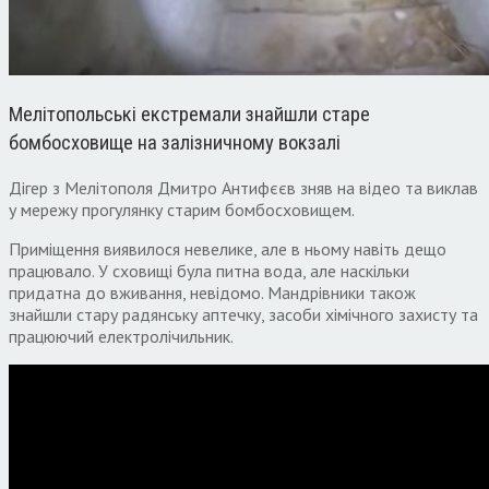
Мелітопольські екстремали знайшли старе
бомбосховище на залізничному вокзалі
Дігер з Мелітополя Дмитро Антифєєв зняв на відео та виклав
у мережу прогулянку старим бомбосховищем.
Приміщення виявилося невелике, але в ньому навіть дещо
працювало. У сховищі була питна вода, але наскільки
придатна до вживання, невідомо. Мандрівники також
знайшли стару радянську аптечку, засоби хімічного захисту та
працюючий електролічильник.