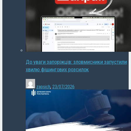
До уваги запоріжців: зловмисники запустили
хвилю фішингових розсилок
zapsich
,
23/07/2026