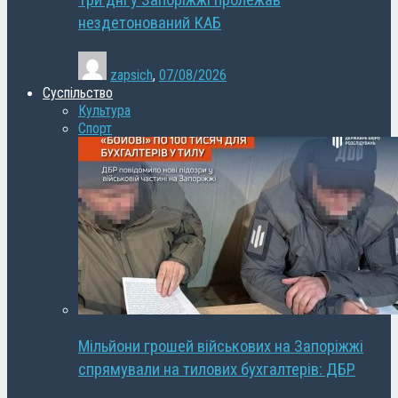
Три дні у Запоріжжі пролежав
нездетонований КАБ
zapsich
,
07/08/2026
Суспільство
Культура
Спорт
Мільйони грошей військових на Запоріжжі
спрямували на тилових бухгалтерів: ДБР