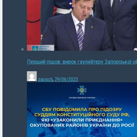
Перший пішов: вирок гауляйтеру Запорізької о
zapsich
,
29/06/2023