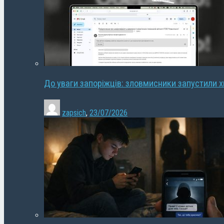
До уваги запоріжців: зловмисники запустили 
zapsich
,
23/07/2026