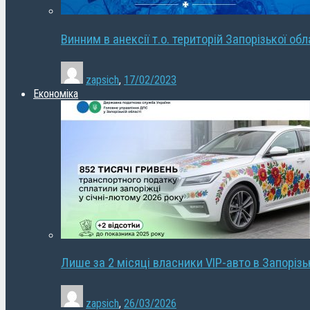
Винним в анексії т.о. територій Запорізької об
zapsich
,
17/02/2023
Економіка
Лише за 2 місяці власники VIP-авто в Запорізь
zapsich
,
26/03/2026