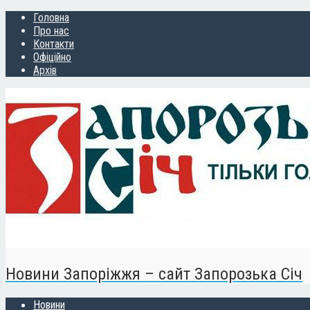
Головна
Про нас
Контакти
Офіційно
Архів
Новини Запоріжжя – сайт Запорозька Січ
Новини