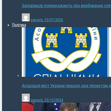
Запоріжців попереджають про вербування сп
zapsich
,
23/07/2026
Політика
Асоціація міст України працює над проєктом н
zapsich
,
23/12/2024