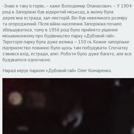
-Знаю я таку історію, – каже Володимир Опанасович. – У 1904
році в Запоріжжі був відкритий міськсад, в якому була
дерев’яна естрада, зал-лекторій. Він був невеликого розміру
та огороджений. Після війни населення Запоріжжя почало
збільшуватися, тому в 1956 році було прийнято рішення
міськвиконкому про будівництво парку «Дубовий гай».
Територія парку була дуже велика – 150 га. Кожне запорізьке
підприємство повинно було щось там побудувати. Спочатку
з’явився вхід, естради, алеї. Роботи було дуже багато, але все
будувалося одночасно.
Наразі керує парком «Дубовий гай» Олег Комаренко.