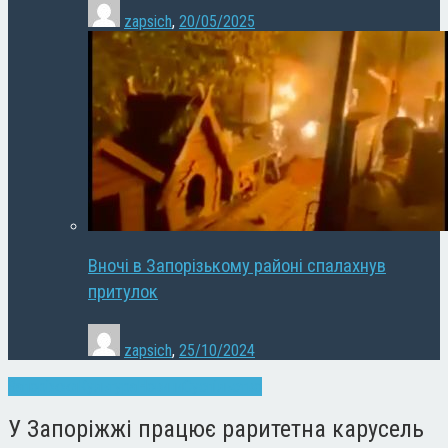
zapsich
,
20/05/2025
Вночі в Запорізькому районі спалахнув
притулок
zapsich
,
25/10/2024
Запоріжжя
Культура
Новини
Суспільство
У Запоріжжі працює раритетна карусель