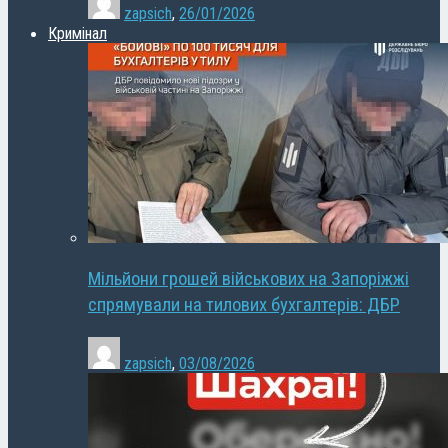
zapsich
,
26/01/2026
Кримінал
Мільйони грошей військових на Запоріжжі
спрямували на тилових бухгалтерів: ДБР
zapsich
,
03/08/2026