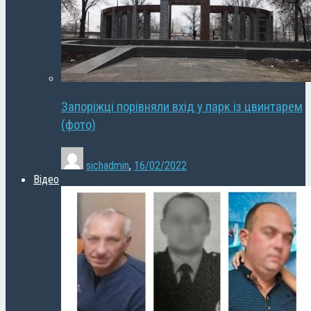
Запоріжці порівняли вхід у парк із цвинтарем
(фото)
sichadmin
,
16/02/2022
Відео