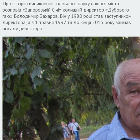
Про історію виникнення головного парку нашого міста
розповів «Запорозькій Січі» колишній директор «Дубового
гаю» Володимир Захаров. Він у 1980 році став заступником
директора, а з 1 травня 1997 та до кінця 2013 року займав
посаду директора.