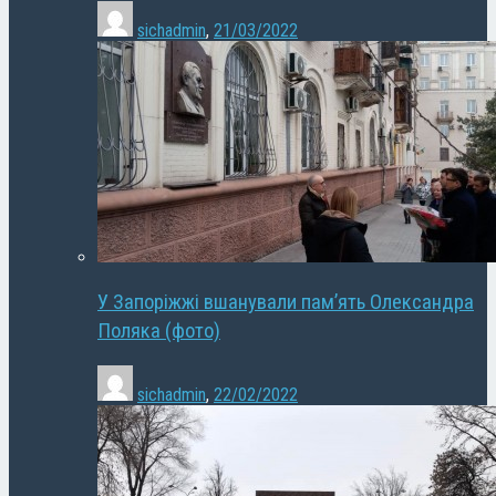
sichadmin
,
21/03/2022
У Запоріжжі вшанували пам’ять Олександра
Поляка (фото)
sichadmin
,
22/02/2022