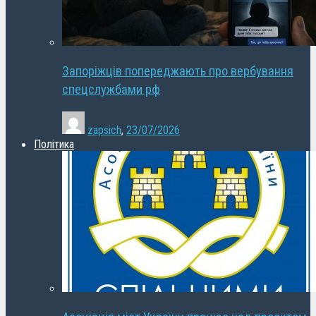
Запоріжців попереджають про вербування
спецслужбами рф
zapsich
,
23/07/2026
Політика