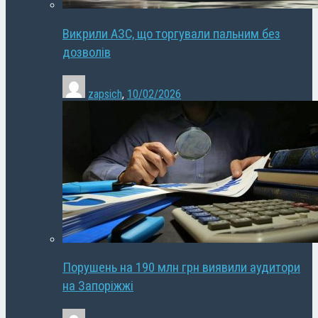
Викрили АЗС, що торгували пальним без
дозволів
zapsich
,
10/02/2026
Порушень на 190 млн грн виявили аудитори
на Запоріжжі