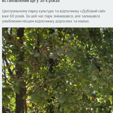
встановлений ще у 50-х роках
Центральному парку культури та відпочинку «Дубовий гай»
вже 60 років. За цей час парк змінювався, але залишався
улюбленим місцем відпочинку дорослих та малих.