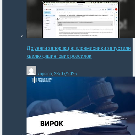
До уваги запоріжців: зловмисники запустили
хвилю фішингових розсилок
zapsich
,
23/07/2026