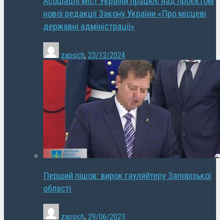
Асоціація міст України працює над проєктом
нової редакції Закону України «Про місцеві
державні адміністрації»
zapsich
,
23/12/2024
Перший пішов: вирок гауляйтеру Запорізької
області
zapsich
,
29/06/2023