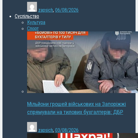
zapsich
,
06/08/2026
Суспільство
Культура
Спорт
Мільйони грошей військових на Запоріжжі
спрямували на тилових бухгалтерів: ДБР
zapsich
,
03/08/2026