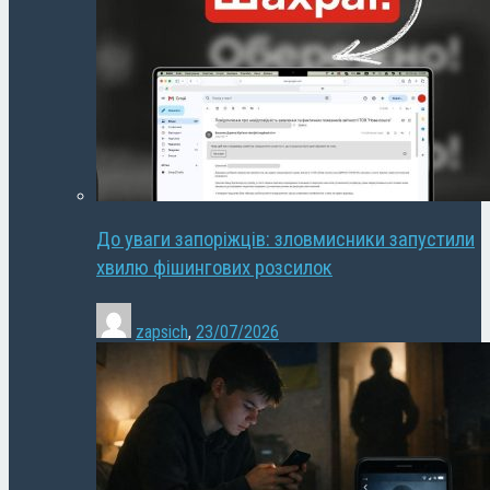
До уваги запоріжців: зловмисники запустили
хвилю фішингових розсилок
zapsich
,
23/07/2026