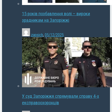
15 років позбавлення волі – вироки
зрадникам на Запоріжжі
zapsich
,
05/12/2025
У суд Запоріжжя спрямували справу 4-х
експравоохоронців