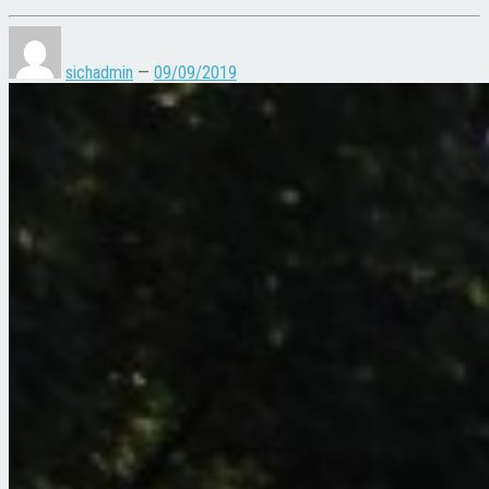
sichadmin
—
09/09/2019