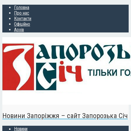
Головна
Про нас
Контакти
Офіційно
Архів
Новини Запоріжжя – сайт Запорозька Січ
Новини