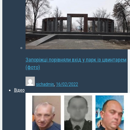
Запоріжці порівняли вхід у парк із цвинтарем
(фото)
sichadmin
,
16/02/2022
Відео