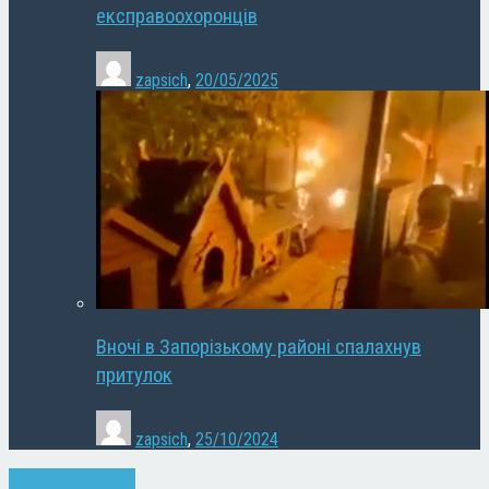
експравоохоронців
zapsich
,
20/05/2025
Вночі в Запорізькому районі спалахнув
притулок
zapsich
,
25/10/2024
Запоріжжя
Новини