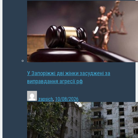
У Запоріжжі дві жінки засуджені за
виправдання агресії рф
zapsich
,
10/08/2026