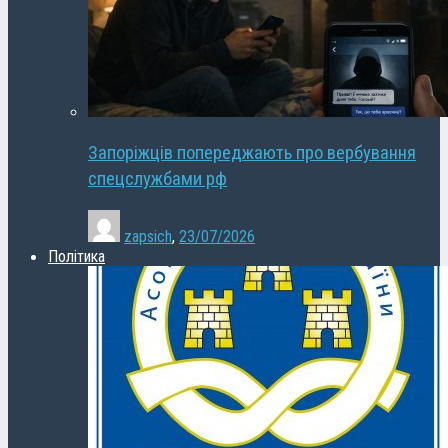
Запоріжців попереджають про вербування
спецслужбами рф
zapsich
,
23/07/2026
Політика