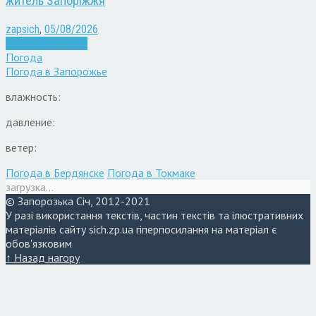
житель Запоріжжя
zapsich
,
05/08/2026
Запоріжжя
Новини
Погода
Погода в
Запорожье
влажность:
давление:
ветер:
Погода в Бердянске
Погода в Токмаке
загрузка...
© Запорозька Січ, 2012-2021
У разі використання текстів, частин текстів та ілюстративних
матеріалів сайту sich.zp.ua гіперпосилання на матеріал є
обов'язковим
↑ Назад нагору