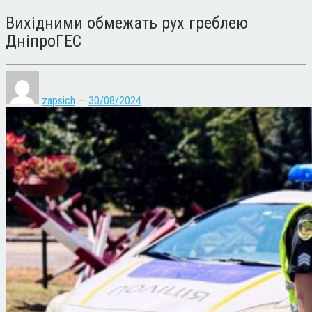
Вихідними обмежать рух греблею
ДніпроГЕС
zapsich
—
30/08/2024