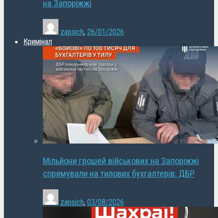
на Запоріжжі
zapsich
,
26/01/2026
Кримінал
Мільйони грошей військових на Запоріжжі
спрямували на тилових бухгалтерів: ДБР
zapsich
,
03/08/2026