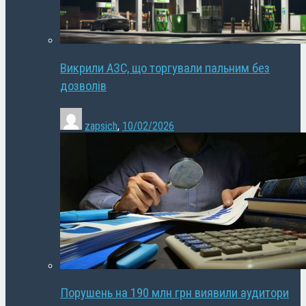
Викрили АЗС, що торгували пальним без
дозволів
zapsich
,
10/02/2026
Порушень на 190 млн грн виявили аудитори