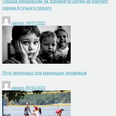
Поради запоріжцям: як допомогти дитині не боятися
сирени й гучного гуркоту
zapsich
,
18/07/2022
Літні пропозиції для маленьких запоріжців
zapsich
,
09/06/2022