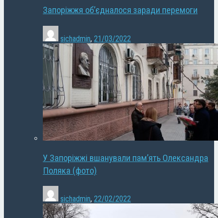
Запоріжжя об’єдналося заради перемоги
sichadmin
,
21/03/2022
У Запоріжжі вшанували пам’ять Олександра
Поляка (фото)
sichadmin
,
22/02/2022