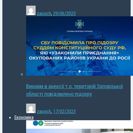
zapsich
,
29/06/2023
Винним в анексії т.о. територій Запорізької
області повідомлено підозру
zapsich
,
17/02/2023
Економіка