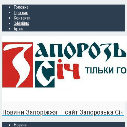
Головна
Про нас
Контакти
Офіційно
Архів
Новини Запоріжжя – сайт Запорозька Січ
Новини