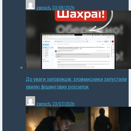
zapsich
,
03/08/2026
До уваги запоріжців: зловмисники запустили
хвилю фішингових розсилок
zapsich
,
23/07/2026