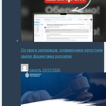
До уваги запоріжців: зловмисники запустили
хвилю фішингових розсилок
zapsich
,
23/07/2026