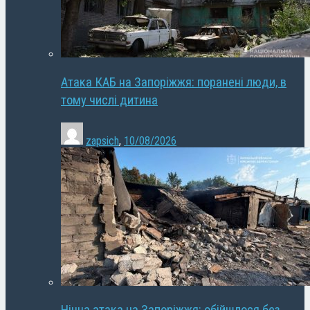
Атака КАБ на Запоріжжя: поранені люди, в
тому числі дитина
zapsich
,
10/08/2026