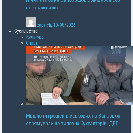
Нічна атака на Запоріжжя: обійшлося без
постраждалих
zapsich
,
10/08/2026
Суспільство
Культура
Спорт
Мільйони грошей військових на Запоріжжі
спрямували на тилових бухгалтерів: ДБР