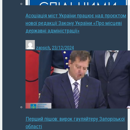
Асоціація міст України працює над проєктом
нової редакції Закону України «Про місцеві
державні адміністрації»
zapsich
,
23/12/2024
Перший пішов: вирок гауляйтеру Запорізької
області