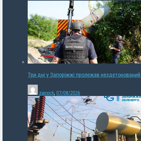
Три дні у Запоріжжі пролежав нездетонований
zapsich
,
07/08/2026