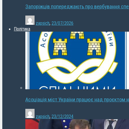
Запоріжців попереджають про вербування сп
zapsich
,
23/07/2026
Політика
Асоціація міст України працює над проєктом н
zapsich
,
23/12/2024