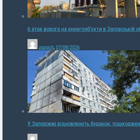
6 атак ворога на енергооб’єкти в Запорізькій о
zapsich
,
07/08/2026
У Запоріжжі відновлюють будинок, пошкодже