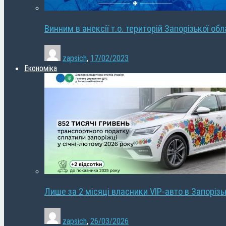
Винним в анексії т.о. територій Запорізької об
zapsich
,
17/02/2023
Економіка
Лише за 2 місяці власники VIP-авто в Запорізь
zapsich
,
26/03/2026