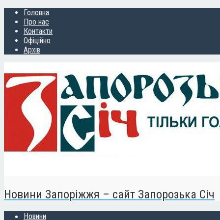
Головна
Про нас
Контакти
Офіційно
Архів
Новини Запоріжжя – сайт Запорозька Січ
Новини