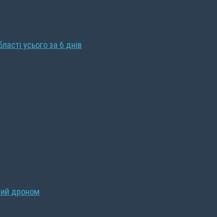
бласті усього за 6 днів
ний дроном