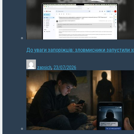
До уваги запоріжців: зловмисники запустили 
zapsich
,
23/07/2026