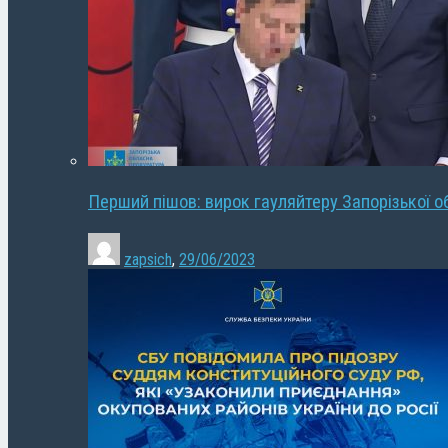
Перший пішов: вирок гауляйтеру Запорізької о
zapsich
,
29/06/2023