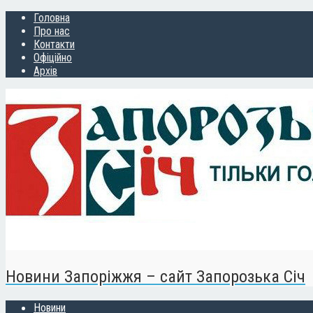
Головна
Про нас
Контакти
Офіційно
Архів
Новини Запоріжжя – сайт Запорозька Січ
Новини