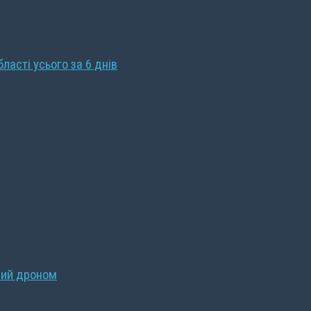
бласті усього за 6 днів
ний дроном