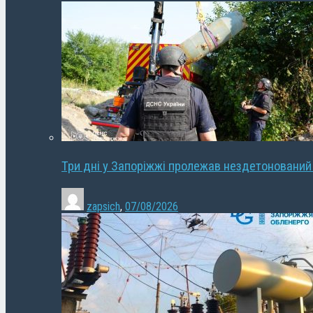
Три дні у Запоріжжі пролежав нездетонований
zapsich
,
07/08/2026