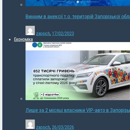
Винним в анексії т.о. територій Запорізької об
zapsich
,
17/02/2023
Економіка
Лише за 2 місяці власники VIP-авто в Запорізь
zapsich
,
26/03/2026