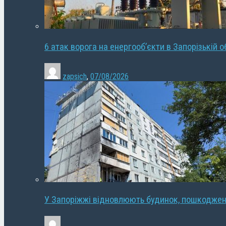
6 атак ворога на енергооб’єкти в Запорізькій о
zapsich
,
07/08/2026
У Запоріжжі відновлюють будинок, пошкодже