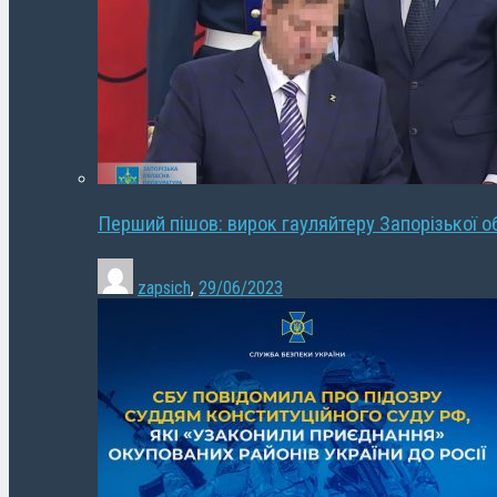
Перший пішов: вирок гауляйтеру Запорізької о
zapsich
,
29/06/2023