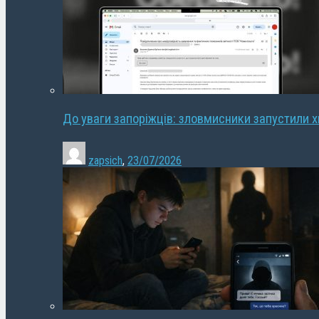
До уваги запоріжців: зловмисники запустили 
zapsich
,
23/07/2026