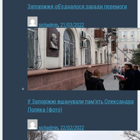
Запоріжжя об’єдналося заради перемоги
sichadmin
,
21/03/2022
У Запоріжжі вшанували пам’ять Олександра
Поляка (фото)
sichadmin
,
22/02/2022