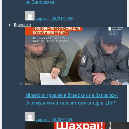
на Запоріжжі
zapsich
,
26/01/2026
Кримінал
Мільйони грошей військових на Запоріжжі
спрямували на тилових бухгалтерів: ДБР
zapsich
,
03/08/2026