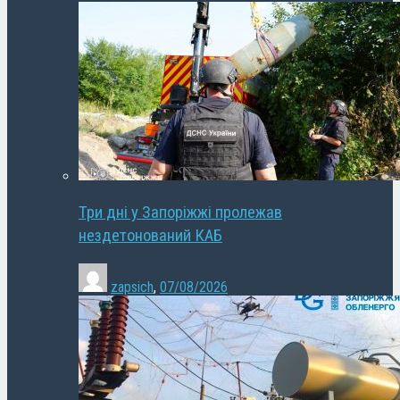
Три дні у Запоріжжі пролежав
нездетонований КАБ
zapsich
,
07/08/2026