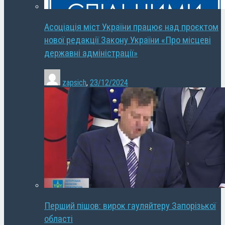
Асоціація міст України працює над проєктом
нової редакції Закону України «Про місцеві
державні адміністрації»
zapsich
,
23/12/2024
Перший пішов: вирок гауляйтеру Запорізької
області