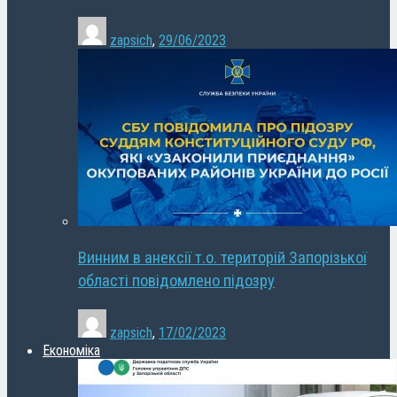
zapsich
,
29/06/2023
Винним в анексії т.о. територій Запорізької
області повідомлено підозру
zapsich
,
17/02/2023
Економіка