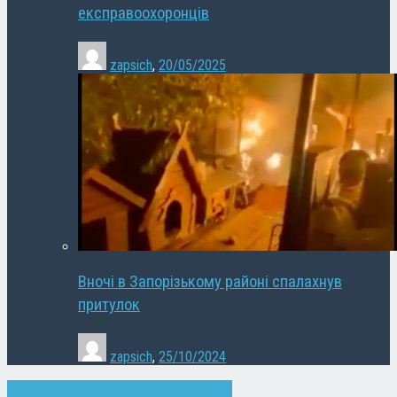
експравоохоронців
zapsich
,
20/05/2025
Вночі в Запорізькому районі спалахнув
притулок
zapsich
,
25/10/2024
Запоріжжя
Культура
Новини
Суспільство