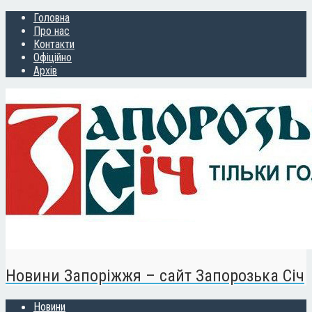
Головна
Про нас
Контакти
Офіційно
Архів
Новини Запоріжжя – сайт Запорозька Січ
Новини