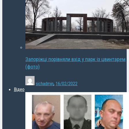
Запоріжці порівняли вхід у парк із цвинтарем
(фото)
sichadmin
,
16/02/2022
Відео