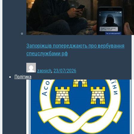
Запоріжців попереджають про вербування
спецслужбами рф
zapsich
,
23/07/2026
Політика