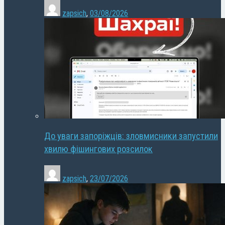
zapsich
,
03/08/2026
До уваги запоріжців: зловмисники запустили
хвилю фішингових розсилок
zapsich
,
23/07/2026