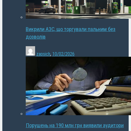
Викрили АЗС, що торгували пальним без
дозволів
zapsich
,
10/02/2026
Порушень на 190 млн грн виявили аудитори