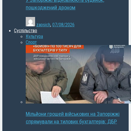
У Запоріжжі відновлюють будинок,
пошкоджений дроном
zapsich
,
07/08/2026
Суспільство
Культура
Спорт
Мільйони грошей військових на Запоріжжі
спрямували на тилових бухгалтерів: ДБР