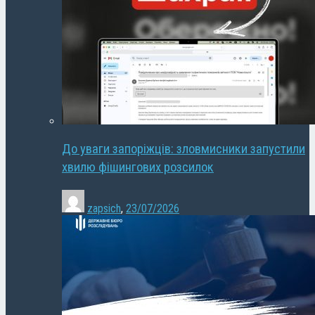
До уваги запоріжців: зловмисники запустили
хвилю фішингових розсилок
zapsich
,
23/07/2026