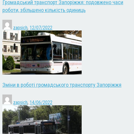
Громадський транспорт Запоріжжя: подовжено часи
роботи, збільшено кількість одиниць
zapsich
,
12/07/2022
Зміни в роботі громадського транспорту Запоріжжя
zapsich
,
14/06/2022