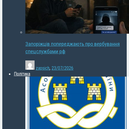
Запоріжців попереджають про вербування
спецслужбами рф
zapsich
,
23/07/2026
Політика