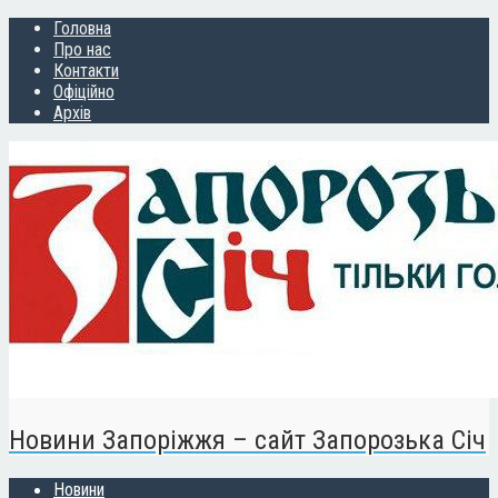
Головна
Про нас
Контакти
Офіційно
Архів
Новини Запоріжжя – сайт Запорозька Січ
Новини