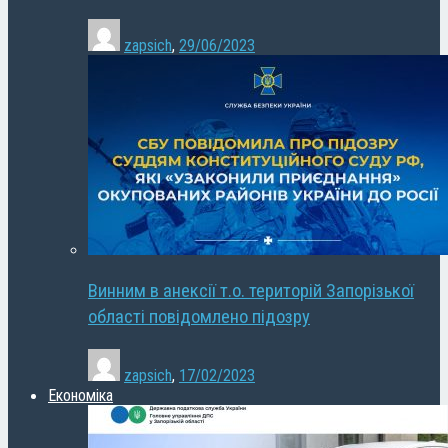
zapsich
,
29/06/2023
Винним в анексії т.о. територій Запорізької
області повідомлено підозру
zapsich
,
17/02/2023
Економіка