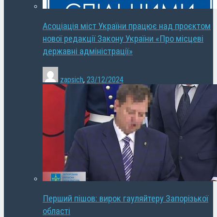
Асоціація міст України працює над проєктом
нової редакції Закону України «Про місцеві
державні адміністрації»
zapsich
,
23/12/2024
Перший пішов: вирок гауляйтеру Запорізької
області