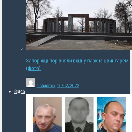
Запоріжці порівняли вхід у парк із цвинтарем
(фото)
sichadmin
,
16/02/2022
Відео