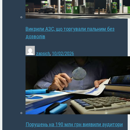
Викрили АЗС, що торгували пальним без
дозволів
zapsich
,
10/02/2026
Порушень на 190 млн грн виявили аудитори