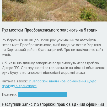
Рух мостом Преображенського закриють на 5 годин
25 березня з 00.00 до 05:00 рух усіх машин та автобусів
через міст Преображенського, який поєднує острів Хортиця
та Хортицький район, буде закритий. Про це повідомляє сайт
мерії.
Об’їхати цю ділянку запорізькі водії зможуть через греблю
ДніпроГЕС. Для зручності автовласників на ділянці обмеження
руху будуть встановлені відповідні дорожні знаки.
Читайте також:
У Запоріжжі ввели нові обмеження щодо
проїзду в транспорті
Позначки:
Запоріжжя
міст
об'їзд
транспорт
Наступний запис
У Запоріжжі працює єдиний офіційний