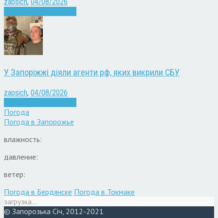
zapsich
,
04/08/2026
Війна
Запоріжжя
Новини
У Запоріжжі діяли агенти рф, яких викрили СБУ
zapsich
,
04/08/2026
Війна
Запоріжжя
Новини
Погода
Погода в
Запорожье
влажность:
давление:
ветер:
Погода в Бердянске
Погода в Токмаке
загрузка...
© Запорозька Січ, 2012-2021