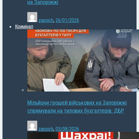
на Запоріжжі
zapsich
,
26/01/2026
Кримінал
Мільйони грошей військових на Запоріжжі
спрямували на тилових бухгалтерів: ДБР
zapsich
,
03/08/2026