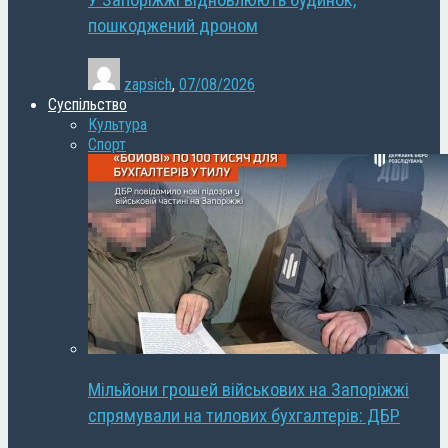
У Запоріжжі відновлюють будинок,
пошкоджений дроном
zapsich
,
07/08/2026
Суспільство
Культура
Спорт
Мільйони грошей військових на Запоріжжі
спрямували на тилових бухгалтерів: ДБР