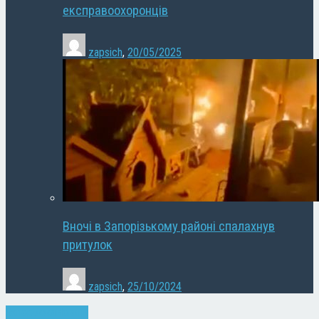
експравоохоронців
zapsich
,
20/05/2025
Вночі в Запорізькому районі спалахнув
притулок
zapsich
,
25/10/2024
Запоріжжя
Новини