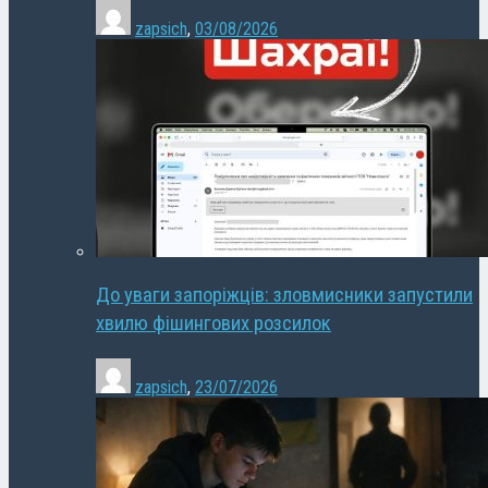
zapsich
,
03/08/2026
До уваги запоріжців: зловмисники запустили
хвилю фішингових розсилок
zapsich
,
23/07/2026