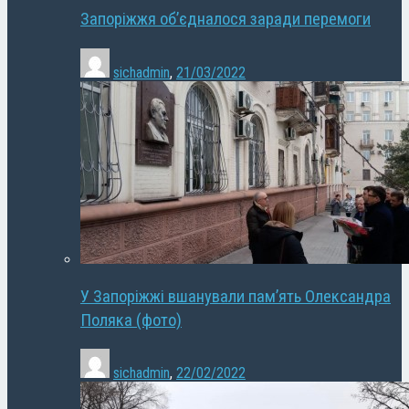
Запоріжжя об’єдналося заради перемоги
sichadmin
,
21/03/2022
У Запоріжжі вшанували пам’ять Олександра
Поляка (фото)
sichadmin
,
22/02/2022