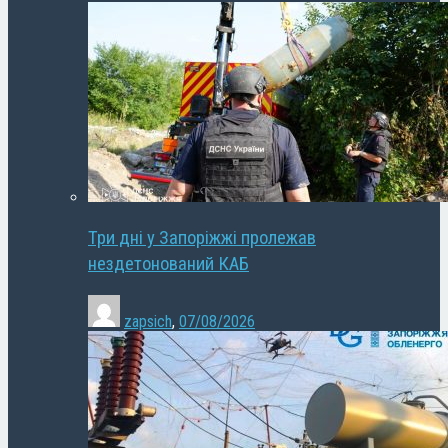
Три дні у Запоріжжі пролежав
нездетонований КАБ
zapsich
,
07/08/2026