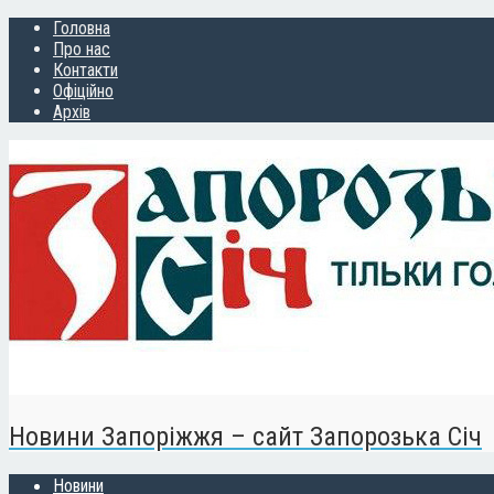
Головна
Про нас
Контакти
Офіційно
Архів
Новини Запоріжжя – сайт Запорозька Січ
Новини