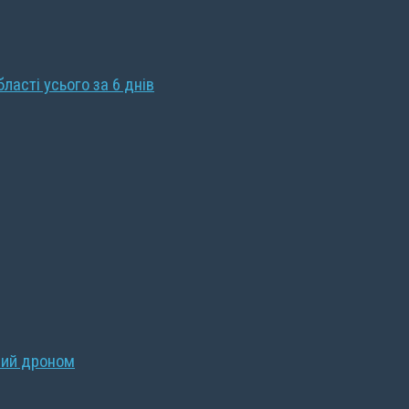
бласті усього за 6 днів
ний дроном