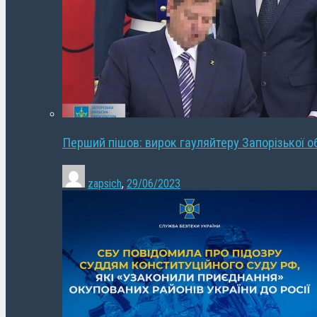
Перший пішов: вирок гауляйтеру Запорізької о
zapsich
,
29/06/2023