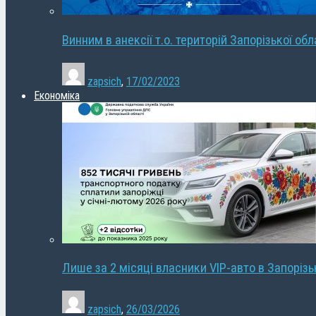
Винним в анексії т.о. територій Запорізької об
zapsich
,
17/02/2023
Економіка
Лише за 2 місяці власники VIP-авто в Запорізь
zapsich
,
26/03/2026