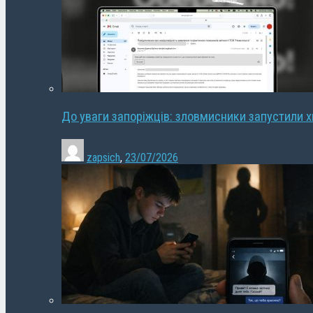
До уваги запоріжців: зловмисники запустили 
zapsich
,
23/07/2026