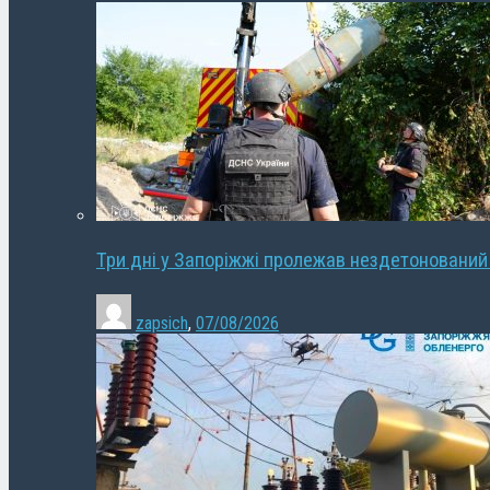
Три дні у Запоріжжі пролежав нездетонований
zapsich
,
07/08/2026