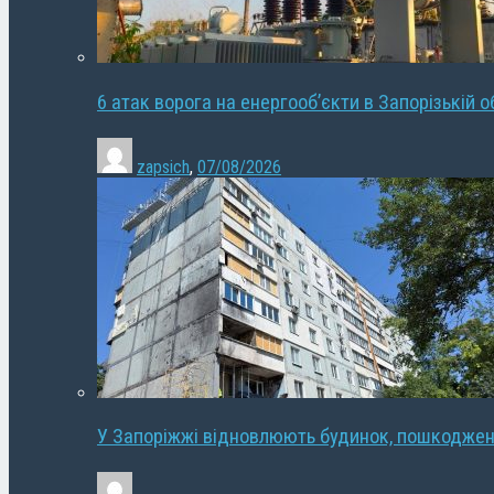
6 атак ворога на енергооб’єкти в Запорізькій о
zapsich
,
07/08/2026
У Запоріжжі відновлюють будинок, пошкодже