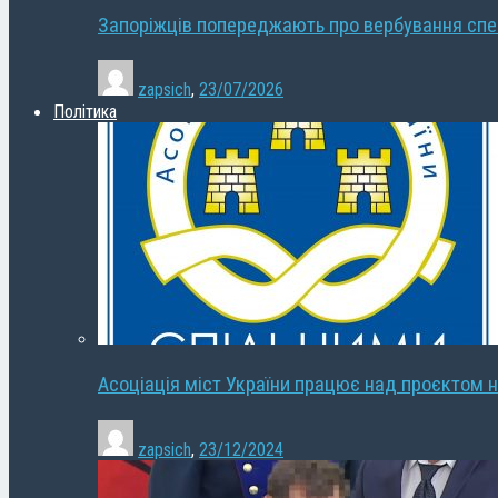
Запоріжців попереджають про вербування сп
zapsich
,
23/07/2026
Політика
Асоціація міст України працює над проєктом н
zapsich
,
23/12/2024