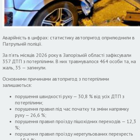
Аварійність в цифрах: статистику автопригод оприлюднили в
Патрульній поліції.
За пʼять місяців 2026 року в Запорізькій області зафіксували
357 ДТП з потерпілими. В них травмувалося 464 особи та, на
жаль, 35 — загинули.
Основними причинами автопригод з потерпілими
залишаються:
порушення швидкості руху — 30,8 % від усіх ДТП з
потерпілими;
порушення правил під час початку та зміни напрямку
руху — 26,6 %;
порушення правил проїзду пішохідних переходів — 12,3
%;
порушення правил проїзду нерегульованих перехресть
— 10,1 %;