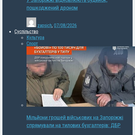
У Запоріжжі відновлюють будинок,
пошкоджений дроном
zapsich
,
07/08/2026
Суспільство
Культура
Спорт
Мільйони грошей військових на Запоріжжі
спрямували на тилових бухгалтерів: ДБР