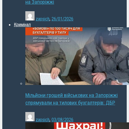
на Запоріжжі
zapsich
,
26/01/2026
Кримінал
Мільйони грошей військових на Запоріжжі
спрямували на тилових бухгалтерів: ДБР
zapsich
,
03/08/2026