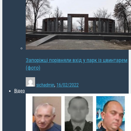
Запоріжці порівняли вхід у парк із цвинтарем
(фото)
sichadmin
,
16/02/2022
Відео