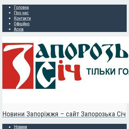
Головна
Про нас
Контакти
Офіційно
Архів
Новини Запоріжжя – сайт Запорозька Січ
Новини