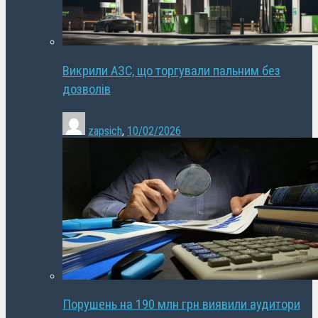
Викрили АЗС, що торгували пальним без
дозволів
zapsich
,
10/02/2026
Порушень на 190 млн грн виявили аудитори