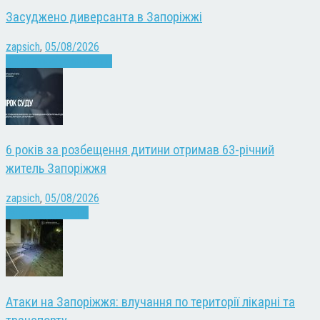
Засуджено диверсанта в Запоріжжі
zapsich
,
05/08/2026
Війна
Запоріжжя
Новини
6 років за розбещення дитини отримав 63-річний
житель Запоріжжя
zapsich
,
05/08/2026
Запоріжжя
Новини
Атаки на Запоріжжя: влучання по території лікарні та