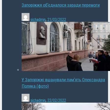
Запоріжжя об’єдналося заради перемоги
sichadmin
,
21/03/2022
У Запоріжжі вшанували пам’ять Олександра
Поляка (фото)
sichadmin
,
22/02/2022