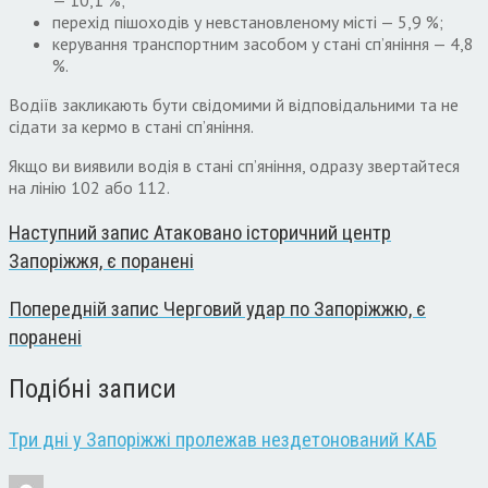
перехід пішоходів у невстановленому місті — 5,9 %;
керування транспортним засобом у стані сп’яніння — 4,8
%.
Водіїв закликають бути свідомими й відповідальними та не
сідати за кермо в стані сп’яніння.
Якщо ви виявили водія в стані сп’яніння, одразу звертайтеся
на лінію 102 або 112.
Наступний запис
Атаковано історичний центр
Запоріжжя, є поранені
Попередній запис
Черговий удар по Запоріжжю, є
поранені
Подібні записи
Три дні у Запоріжжі пролежав нездетонований КАБ