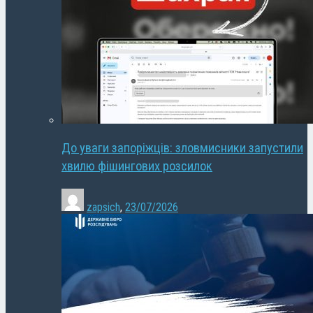
До уваги запоріжців: зловмисники запустили
хвилю фішингових розсилок
zapsich
,
23/07/2026