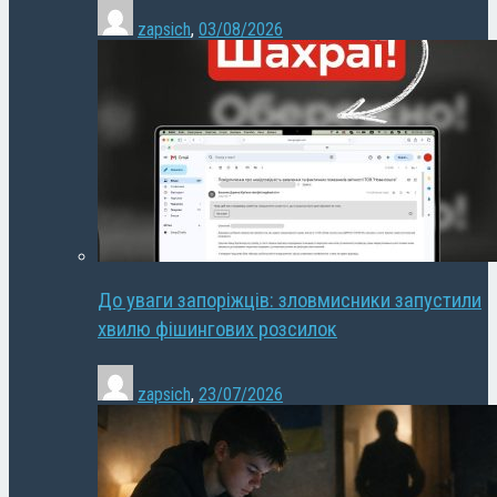
zapsich
,
03/08/2026
До уваги запоріжців: зловмисники запустили
хвилю фішингових розсилок
zapsich
,
23/07/2026