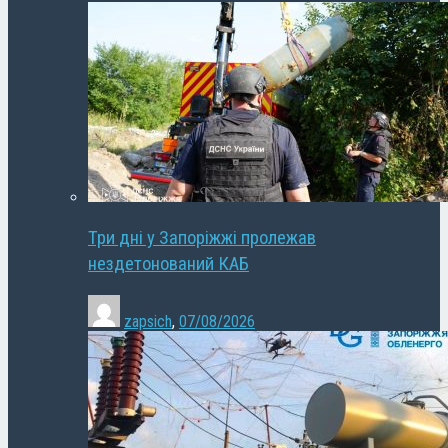
Три дні у Запоріжжі пролежав
нездетонований КАБ
zapsich
,
07/08/2026