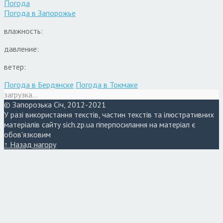
Погода
Погода в
Запорожье
влажность:
давление:
ветер:
Погода в Бердянске
Погода в Токмаке
загрузка...
© Запорозька Січ, 2012-2021
У разі використання текстів, частин текстів та ілюстративних
матеріалів сайту sich.zp.ua гіперпосилання на матеріал є
обов'язковим
↑ Назад нагору