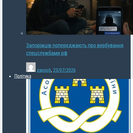
Запоріжців попереджають про вербування
спецслужбами рф
zapsich
,
23/07/2026
Політика