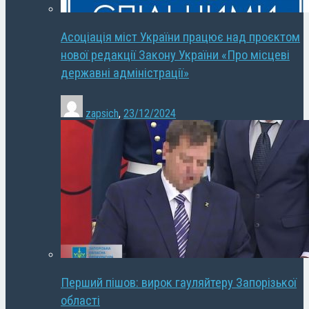
Асоціація міст України працює над проєктом
нової редакції Закону України «Про місцеві
державні адміністрації»
zapsich
,
23/12/2024
Перший пішов: вирок гауляйтеру Запорізької
області