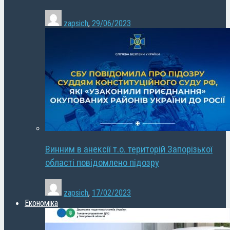
zapsich
,
29/06/2023
Винним в анексії т.о. територій Запорізької
області повідомлено підозру
zapsich
,
17/02/2023
Економіка