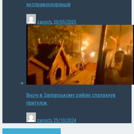
експравоохоронців
zapsich
,
20/05/2025
Вночі в Запорізькому районі спалахнув
притулок
zapsich
,
25/10/2024
Запоріжжя
Новини
Суспільство