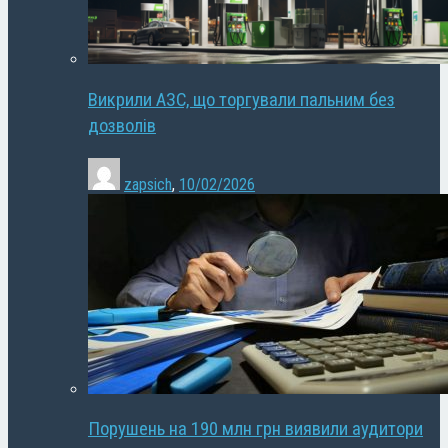
Викрили АЗС, що торгували пальним без
дозволів
zapsich
,
10/02/2026
Порушень на 190 млн грн виявили аудитори