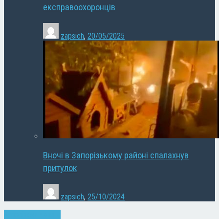
експравоохоронців
zapsich
,
20/05/2025
Вночі в Запорізькому районі спалахнув
притулок
zapsich
,
25/10/2024
Запоріжжя
Новини