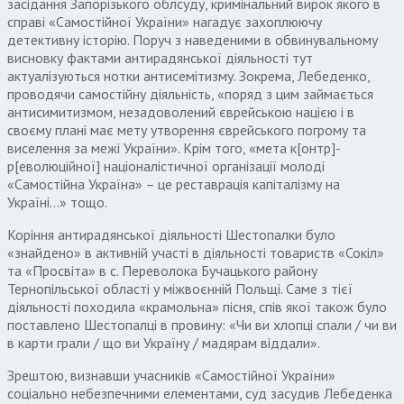
засідання Запорізького облсуду, кримінальний вирок якого в
справі «Самостійної України» нагадує захоплюючу
детективну історію. Поруч з наведеними в обвинувальному
висновку фактами антирадянської діяльності тут
актуалізуються нотки антисемітизму. Зокрема, Лебеденко,
проводячи самостійну діяльність, «поряд з цим займається
антисимитизмом, незадоволений єврейською нацією і в
своєму плані має мету утворення єврейського погрому та
виселення за межі України». Крім того, «мета к[онтр]-
р[еволюційної] націоналістичної організації молоді
«Самостійна Україна» – це реставрація капіталізму на
Україні…» тощо.
Коріння антирадянської діяльності Шестопалки було
«знайдено» в активній участі в діяльності товариств «Сокіл»
та «Просвіта» в с. Переволока Бучацького району
Тернопільської області у міжвоєнній Польщі. Саме з тієї
діяльності походила «крамольна» пісня, спів якої також було
поставлено Шестопалці в провину: «Чи ви хлопці спали / чи ви
в карти грали / що ви Україну / мадярам віддали».
Зрештою, визнавши учасників «Самостійної України»
соціально небезпечними елементами, суд засудив Лебеденка