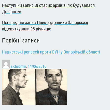
Наступний запис
Зі старих архівів: як будувалася
Дніпрогес
Попередній запис
Прикордонники Запоріжжя
відсвяткували 98 річницю
Подібні записи
Нацистські репресії проти ОУН у Запорізькій області
sichadmin
,
14/06/2016