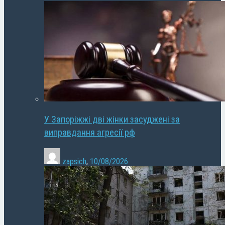
У Запоріжжі дві жінки засуджені за
виправдання агресії рф
zapsich
,
10/08/2026