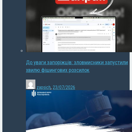
До уваги запоріжців: зловмисники запустили
хвилю фішингових розсилок
zapsich
,
23/07/2026