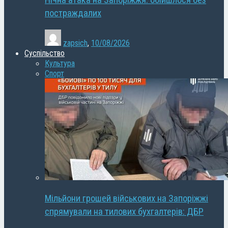
Нічна атака на Запоріжжя: обійшлося без
постраждалих
zapsich
,
10/08/2026
Суспільство
Культура
Спорт
Мільйони грошей військових на Запоріжжі
спрямували на тилових бухгалтерів: ДБР