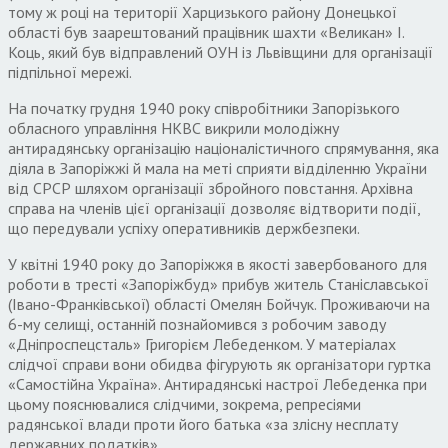
тому ж році на території Харцизького району Донецької
області був заарештований працівник шахти «Великан» І.
Коць, який був відправлений ОУН із Львівщини для організації
підпільної мережі.
На початку грудня 1940 року співробітники Запорізького
обласного управління НКВС викрили молодіжну
антирадянську організацію націоналістичного спрямування, яка
діяла в Запоріжжі й мала на меті сприяти відділенню України
від СРСР шляхом організації збройного повстання. Архівна
справа на членів цієї організації дозволяє відтворити події,
що передували успіху оперативників держбезпеки.
У квітні 1940 року до Запоріжжя в якості завербованого для
роботи в тресті «Запоріжбуд» прибув житель Станіславської
(Івано-Франківської) області Омелян Бойчук. Проживаючи на
6-му селищі, останній познайомився з робочим заводу
«Дніпроспецсталь» Григорієм Лебеденком. У матеріалах
слідчої справи вони обидва фігурують як організатори гуртка
«Самостійна Україна». Антирадянські настрої Лебеденка при
цьому пояснювалися слідчими, зокрема, репресіями
радянської влади проти його батька «за злісну несплату
державних податків».