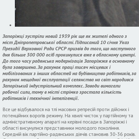
Запоріжці зустріли новий 1939 рік ще як жителі одного з
міст Дніпропетровської області. Підписаний 10 січня Указ
Президії Верховної Ради СРСР призвів до того, що наступного
дня більше 300 000 осіб прокинулися вже в обласному центрі.
До того часу радянська модернізація Запоріжжя в основному
була завершена. За рахунок праці тисяч місцевих і
мобілізованих з інших областей на будівництво робітників, за
рахунок нещадної експлуатації селянства на світ народився
Запорізький індустріальний комплекс. Заводи вимагали
робочої сили, тому в місті стрімко зростала кількість
робітників і технічної інтелігенції.
Все це відбувалося на тлі масових репресій проти дійсних і
потенційних ворогів режиму. На хвилі чисток у партійному та
адміністративному апараті на керівні посади в Запоріжжі і
області висунулися представники молодого покоління.
Середній вік партійно-радянських діячів становив 30-36 років.