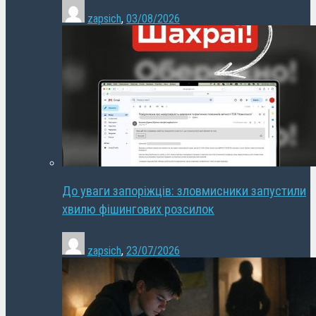
zapsich
,
03/08/2026
До уваги запоріжців: зловмисники запустили
хвилю фішингових розсилок
zapsich
,
23/07/2026