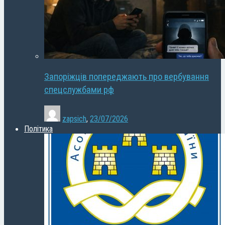
Запоріжців попереджають про вербування
спецслужбами рф
zapsich
,
23/07/2026
Політика