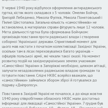
У червні 1940 року відбулося оформлення антирадянського
гуртка, кістяк якого складався з 5 чоловік: Омелян Бойчук,
Григорій Лебеденко, Микола Фуглєв, Микола Понятовський і
Пилип Шестопалка. Загальна кількість «самостійників» не
встановлена, в матеріалах справи фігурують лише 12 чоловік.
Мета діяльності гуртка була сформована Бойчуком:
організація повстання проти радянської влади і створення
соборної Української держави. Сприятливий момент для
цього мав настати з початком колективізації Західної України,
оскільки там в лісах переховувалися багато українців –
офіцерів польської армії, які чекали такої оказії. На момент
розвитку подій на західноукраїнських землях учасникам
«Самостійної України» в Запоріжжі необхідно, шляхом агітації,
залучати незадоволених радянською владою громадян та
готувати повстання. Слідчі НКВС всерйоз вважали, що
«самостійники» займалися збором зброї й готувалися до
підриву «Дніпрогесу».
Повстання в Західній Україні не почалося, а до кінця жовтня
1940 року співробітники обласного НКВС мали достатньо
інформації для ліквідації «Самостійної України». 7 грудня був
заарештований Лебеденко, 10 – Фуглєв, 18 – Понятовський,