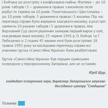
і Бойчука до розстрілу з конфіскацією майна; Фуглева – до 10
років таборів і 5 – ураження в правах з висилкою після
відбуття терміну на 10 років; Понятовського і Шестопалку –
до 10 років таборів, 5 ураження в правах і 5 висилки. Під час
перегляду справи було вирішено скасувати висилку, а розстріл
замінити 10 роками таборів і 5 ураження в правах. Але
Верховний Суд своїм рішенням залишив перший вирок у силі,
скасувавши лише висилку. 25 червня 1941 р. О. Бойчук та Г.
Лебеденко о 2 годині 45 хвилин ночі були розстріляні. 18
травня 1992 року за наслідками перегляду справи всі
учасники гуртка «Самостійна Україна» були реабілітовані.
Гурток «Самостійна Україна» був першим оунівським
осередком у передвоєнному Запоріжжі, але не останнім.
Юрій Щур,
кандидат історичних наук, директор Запорізького науково-
дослідного центру “Спадщина”
Позначки:
ОУН