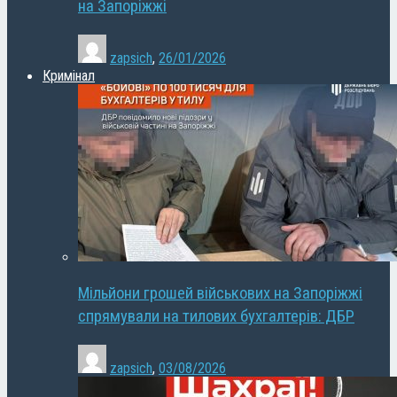
на Запоріжжі
zapsich
,
26/01/2026
Кримінал
Мільйони грошей військових на Запоріжжі
спрямували на тилових бухгалтерів: ДБР
zapsich
,
03/08/2026