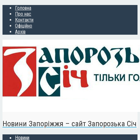
Головна
Про нас
Контакти
Офіційно
Архів
Новини Запоріжжя – сайт Запорозька Січ
Новини