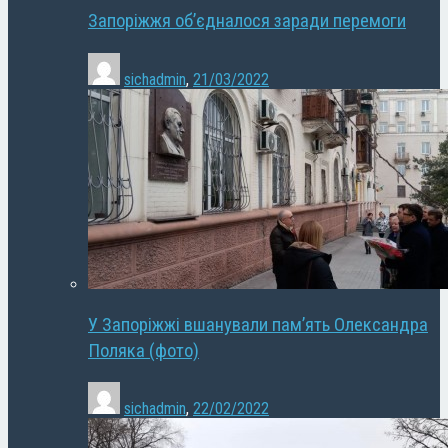
Запоріжжя об’єдналося заради перемоги
sichadmin
,
21/03/2022
У Запоріжжі вшанували пам’ять Олександра
Поляка (фото)
sichadmin
,
22/02/2022