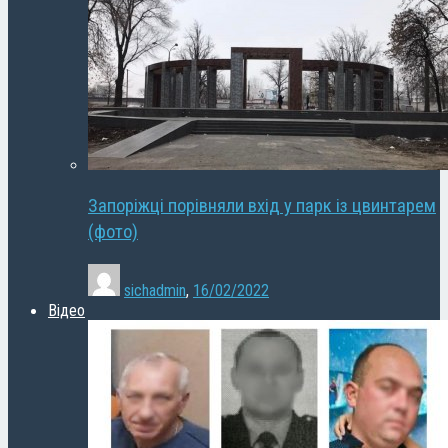
Запоріжці порівняли вхід у парк із цвинтарем
(фото)
sichadmin
,
16/02/2022
Відео