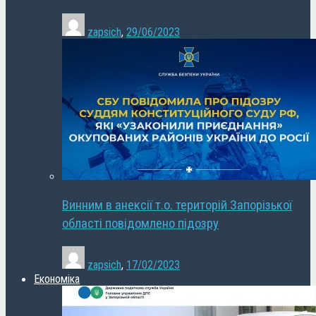
zapsich
,
29/06/2023
Винним в анексії т.о. територій Запорізької
області повідомлено підозру
zapsich
,
17/02/2023
Економіка