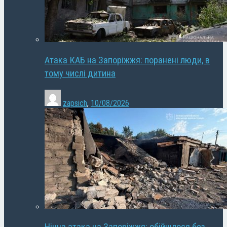
Атака КАБ на Запоріжжя: поранені люди, в
тому числі дитина
zapsich
,
10/08/2026