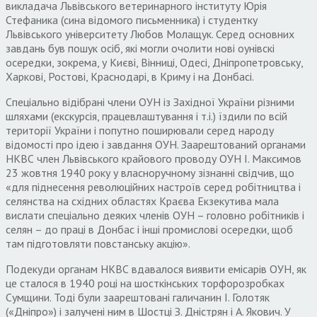
викладача Львівського ветеринарного інституту Юрія
Стефаника (сина відомого письменника) і студентку
Львівського університету Любов Молащук. Серед основних
завдань був пошук осіб, які могли очолити нові оунівскі
осередки, зокрема, у Києві, Вінниці, Одесі, Дніпропетровську,
Харкові, Ростові, Краснодарі, в Криму і на Донбасі.
Спеціально відібрані члени ОУН із Західної України різними
шляхами (екскурсія, працевлаштування і т.і.) їздили по всій
території України і попутно поширювали серед народу
відомості про ідею і завдання ОУН. Заарештований органами
НКВС член Львівського крайового проводу ОУН І. Максимов
23 жовтня 1940 року у власноручному зізнанні свідчив, що
«для піднесення революційних настроїв серед робітництва і
селянства на східних областях Краєва Екзекутива мала
вислати спеціально деяких членів ОУН – головно робітників і
селян – до праці в Донбас і інші промислові осередки, щоб
там підготовляти повстанську акцію».
Подекуди органам НКВС вдавалося виявити емісарів ОУН, як
це сталося в 1940 році на шосткінських торфорозробках
Сумщини. Тоді були заарештовані галичанин І. Голотяк
(«Дніпро») і залучені ним в Шостці З. Дністрян і А. Якович. У