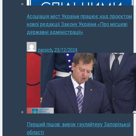
Асоціація міст України працює над проєктом
нової редакції Закону України «Про місцеві
державні адміністрації»
zapsich
,
23/12/2024
Перший пішов: вирок гауляйтеру Запорізької
області