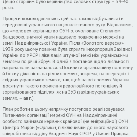
Дещо старшим було керівництво силових структур – 34-40
років.
Процеси «омолодження» в цей час також відбувалися і в
середовищі українського націоналістичного руху. Відзначимо,
що «молоде» керівництво ОУН-р, очолюване Степаном
Бандерою, значної уваги надавало поширенню мережі на
землі Наддніпрянської України. Після «Золотого вересня»
1939 року цьому повинна була сприяти інкорпорація Західної
України до УРСР і ліквідація штучної межі між українськими
землями по річці Збруч. В одній з постанов щодо діяльності
націоналістів зазначалося: «Посилити організаційну політичну
й боєву діяльність на рідних землях, зокрема, на осередніх і
східних українських землях, так, щоб на всіх землях України
досягнути такого посилення революційного потенціалу й
зорганізованого підпілля, як на ЗУЗ (західноукраїнських
землях, –
авт.
).
План роботи в цьому напрямку поступово реалізовувався.
Питаннями організації мережі ОУН на Наддніпрянщині
особисто займався керівник крайової (не еміграційної) ОУН
Дмитро Мирон («Орлик»), підключивши до цього наукового
співробітника відділу Академії Наук СРСР у Львові Прицака,