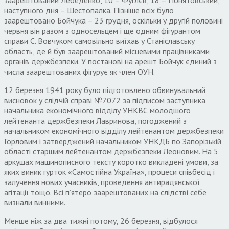
наступного дня – Шестопалка. Пізніше всіх було
заарештовано Бойчука – 23 грудня, оскільки у другій половині
червня він разом з односельцем і ще одним фігурантом
справи С. Вовчуком самовільно виїхав у Станіславську
область, де й був заарештований місцевими працівниками
органів держбезпеки. У постанові на арешт Бойчук єдиний з
числа заарештованих фігурує як член ОУН.
12 березня 1941 року було підготовлено обвинувальний
висновок у слідчій справі №7072 за підписом заступника
начальника економічного відділу УНКВС молодшого
лейтенанта держбезпеки Лавринова, погоджений з
начальником економічного відділу лейтенантом держбезпеки
Горловим і затверджений начальником УНКДБ по Запорізькій
області старшим лейтенантом держбезпеки Леоновим. На 5
аркушах машинописного тексту коротко викладені умови, за
яких виник гурток «Самостійна Україна», процеси співбесід і
залучення нових учасників, проведення антирадянської
агітації тощо. Всі п’ятеро заарештованих на слідстві себе
визнали винними.
Менше ніж за два тижні потому, 26 березня, відбулося