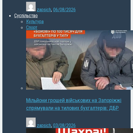
zapsich
,
06/08/2026
Суспільство
Культура
Спорт
Мільйони грошей військових на Запоріжжі
спрямували на тилових бухгалтерів: ДБР
zapsich
,
03/08/2026