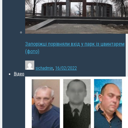
Запоріжці порівняли вхід у парк із цвинтарем
(фото)
sichadmin
,
16/02/2022
Відео