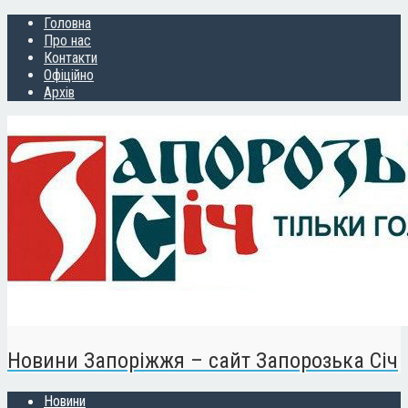
Головна
Про нас
Контакти
Офіційно
Архів
Новини Запоріжжя – сайт Запорозька Січ
Новини