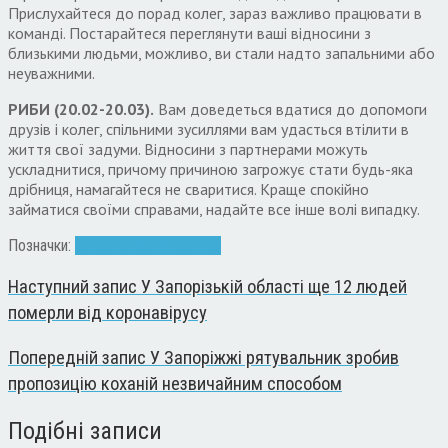
Прислухайтеся до порад колег, зараз важливо працювати в
команді. Постарайтеся переглянути ваші відносини з
близькими людьми, можливо, ви стали надто запальними або
неуважними.
РИБИ (20.02-20.03).
Вам доведеться вдатися до допомоги
друзів і колег, спільними зусиллями вам удасться втілити в
життя свої задуми. Відносини з партнерами можуть
ускладнитися, причому причиною загрожує стати будь-яка
дрібниця, намагайтеся не сваритися. Краще спокійно
займатися своїми справами, надайте все інше волі випадку.
Позначки:
гороскоп
знаки
прогнох
Наступний запис
У Запорізькій області ще 12 людей
померли від коронавірусу
Попередній запис
У Запоріжжі рятувальник зробив
пропозицію коханій незвичайним способом
Подібні записи