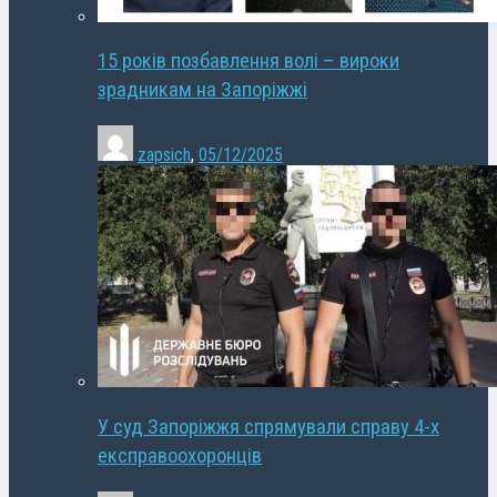
15 років позбавлення волі – вироки
зрадникам на Запоріжжі
zapsich
,
05/12/2025
У суд Запоріжжя спрямували справу 4-х
експравоохоронців