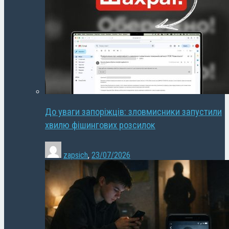
До уваги запоріжців: зловмисники запустили
хвилю фішингових розсилок
zapsich
,
23/07/2026