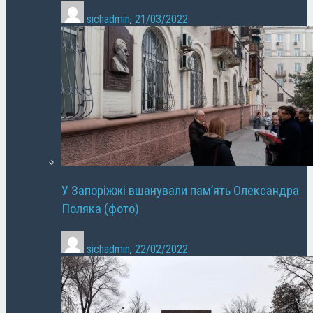
sichadmin
,
21/03/2022
У Запоріжжі вшанували пам’ять Олександра
Поляка (фото)
sichadmin
,
22/02/2022