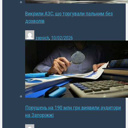
Викрили АЗС, що торгували пальним без
дозволів
zapsich
,
10/02/2026
Порушень на 190 млн грн виявили аудитори
на Запоріжжі