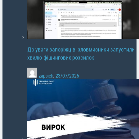
До уваги запоріжців: зловмисники запустили
хвилю фішингових розсилок
zapsich
,
23/07/2026