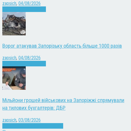
zapsich
,
04/08/2026
Війна
Запоріжжя
Новини
Ворог атакував Запорізьку область більше 1000 разів
zapsich
,
04/08/2026
Війна
Запоріжжя
Новини
Мільйони грошей військових на Запоріжжі спрямували
на тилових бухгалтерів: ДБР
zapsich
,
03/08/2026
Війна
Запоріжжя
Кримінал
Новини