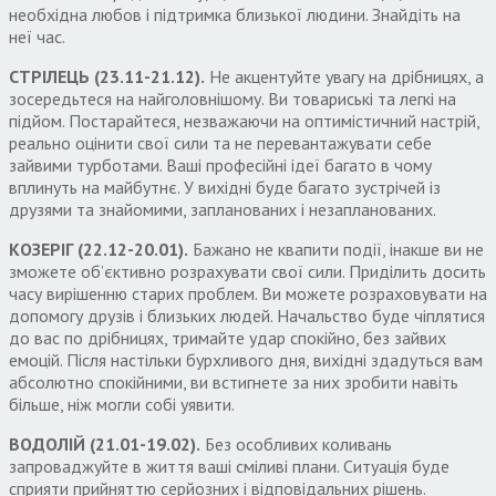
необхідна любов і підтримка близької людини. Знайдіть на
неї час.
СТРІЛЕЦЬ (23.11-21.12).
Не акцентуйте увагу на дрібницях, а
зосередьтеся на найголовнішому. Ви товариські та легкі на
підйом. Постарайтеся, незважаючи на оптимістичний настрій,
реально оцінити свої сили та не перевантажувати себе
зайвими турботами. Ваші професійні ідеї багато в чому
вплинуть на майбутнє. У вихідні буде багато зустрічей із
друзями та знайомими, запланованих і незапланованих.
КОЗЕРІГ (22.12-20.01).
Бажано не квапити події, інакше ви не
зможете об’єктивно розрахувати свої сили. Приділить досить
часу вирішенню старих проблем. Ви можете розраховувати на
допомогу друзів і близьких людей. Начальство буде чіплятися
до вас по дрібницях, тримайте удар спокійно, без зайвих
емоцій. Після настільки бурхливого дня, вихідні здадуться вам
абсолютно спокійними, ви встигнете за них зробити навіть
більше, ніж могли собі уявити.
ВОДОЛІЙ (21.01-19.02).
Без особливих коливань
запроваджуйте в життя ваші сміливі плани. Ситуація буде
сприяти прийняттю серйозних і відповідальних рішень.