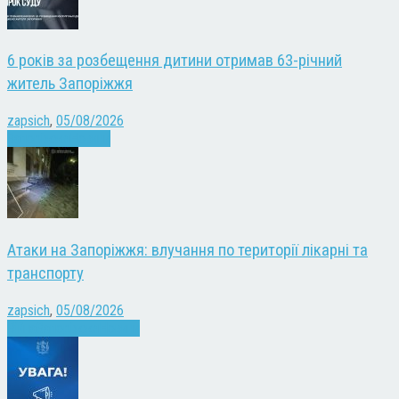
6 років за розбещення дитини отримав 63-річний
житель Запоріжжя
zapsich
,
05/08/2026
Запоріжжя
Новини
Атаки на Запоріжжя: влучання по території лікарні та
транспорту
zapsich
,
05/08/2026
Війна
Запоріжжя
Новини