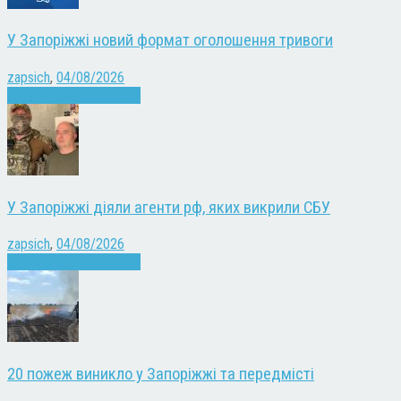
У Запоріжжі новий формат оголошення тривоги
zapsich
,
04/08/2026
Війна
Запоріжжя
Новини
У Запоріжжі діяли агенти рф, яких викрили СБУ
zapsich
,
04/08/2026
Війна
Запоріжжя
Новини
20 пожеж виникло у Запоріжжі та передмісті