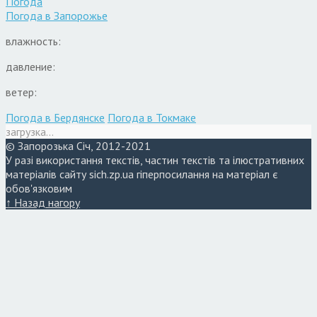
Погода
Погода в
Запорожье
влажность:
давление:
ветер:
Погода в Бердянске
Погода в Токмаке
загрузка...
© Запорозька Січ, 2012-2021
У разі використання текстів, частин текстів та ілюстративних
матеріалів сайту sich.zp.ua гіперпосилання на матеріал є
обов'язковим
↑ Назад нагору