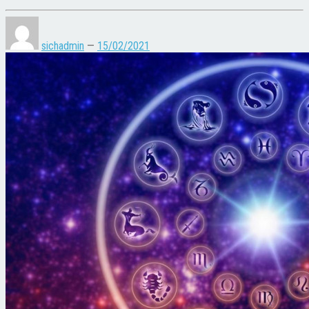
sichadmin
—
15/02/2021