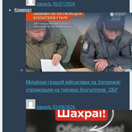
zapsich
,
26/01/2026
Кримінал
Мільйони грошей військових на Запоріжжі
спрямували на тилових бухгалтерів: ДБР
zapsich
,
03/08/2026