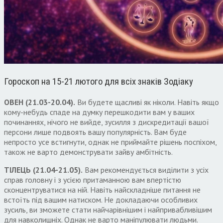
Гороскоп на 15-21 лютого для всіх знаків Зодіаку
ОВЕН (21.03-20.04).
Ви будете щасливі як ніколи. Навіть якщо
кому-небудь спаде на думку перешкодити вам у ваших
починаннях, нічого не вийде, зусилля з дискредитації вашої
персони лише подвоять вашу популярність. Вам буде
непросто усе встигнути, однак не приймайте рішень поспіхом,
також не варто демонструвати зайву амбітність.
ТІЛЕЦЬ (21.04-21.05).
Вам рекомендується виділити з усіх
справ головну і з усією притаманною вам впертістю
сконцентруватися на ній. Навіть найскладніше питання не
встоїть під вашим натиском. Не докладаючи особливих
зусиль, ви зможете стати найчарівнішим і найпривабливішим
для навколишніх. Однак не варто маніпулювати людьми.