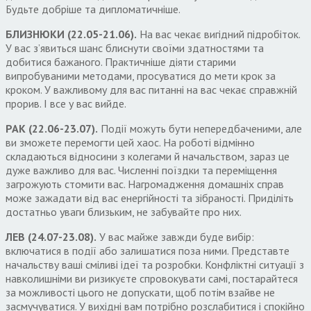
Будьте добріше та дипломатичніше.
БЛИЗНЮКИ (22.05-21.06).
На вас чекає вигідний підробіток.
У вас з’явиться шанс блиснути своїми здатностями та
добитися бажаного. Практичніше діяти старими
випробуваними методами, просуватися до мети крок за
кроком. У важливому для вас питанні на вас чекає справжній
прорив. І все у вас вийде.
РАК (22.06-23.07).
Події можуть бути непередбаченими, але
ви зможете перемогти цей хаос. На роботі відмінно
складаються відносини з колегами й начальством, зараз це
дуже важливо для вас. Численні поїздки та переміщення
загрожують стомити вас. Нагромадження домашніх справ
може зажадати від вас енергійності та зібраності. Приділіть
достатньо уваги близьким, не забувайте про них.
ЛЕВ (24.07-23.08).
У вас майже завжди буде вибір:
включатися в події або залишатися поза ними. Представте
начальству ваші сміливі ідеї та розробки. Конфліктні ситуації з
навколишніми ви ризикуєте спровокувати самі, постарайтеся
за можливості цього не допускати, щоб потім взайве не
засмучуватися. У вихідні вам потрібно розслабитися і спокійно