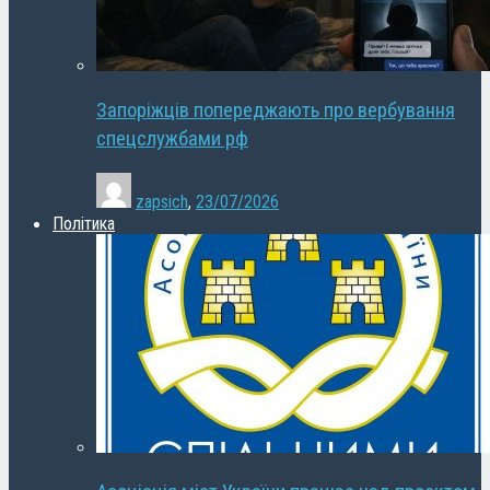
Запоріжців попереджають про вербування
спецслужбами рф
zapsich
,
23/07/2026
Політика