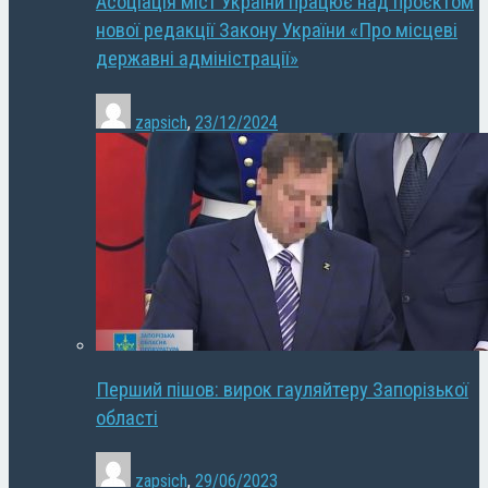
Асоціація міст України працює над проєктом
нової редакції Закону України «Про місцеві
державні адміністрації»
zapsich
,
23/12/2024
Перший пішов: вирок гауляйтеру Запорізької
області
zapsich
,
29/06/2023