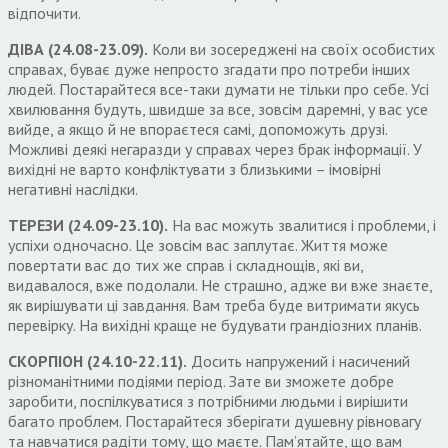
відпочити.
ДІВА (24.08-23.09).
Коли ви зосереджені на своїх особистих
справах, буває дуже непросто згадати про потреби інших
людей. Постарайтеся все-таки думати не тільки про себе. Усі
хвилювання будуть, швидше за все, зовсім даремні, у вас усе
вийде, а якщо й не впораєтеся самі, допоможуть друзі.
Можливі деякі негаразди у справах через брак інформації. У
вихідні не варто конфліктувати з близькими – імовірні
негативні наслідки.
ТЕРЕЗИ (24.09-23.10).
На вас можуть звалитися і проблеми, і
успіхи одночасно. Це зовсім вас заплутає. Життя може
повертати вас до тих же справ і складнощів, які ви,
видавалося, вже подолали. Не страшно, адже ви вже знаєте,
як вирішувати ці завдання. Вам треба буде витримати якусь
перевірку. На вихідні краще не будувати грандіозних планів.
СКОРПІОН (24.10-22.11).
Досить напружений і насичений
різноманітними подіями період. Зате ви зможете добре
заробити, поспілкуватися з потрібними людьми і вирішити
багато проблем. Постарайтеся зберігати душевну рівновагу
та навчатися радіти тому, що маєте. Пам’ятайте, що вам