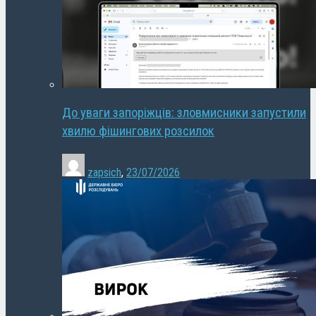
До уваги запоріжців: зловмисники запустили
хвилю фішингових розсилок
zapsich
,
23/07/2026