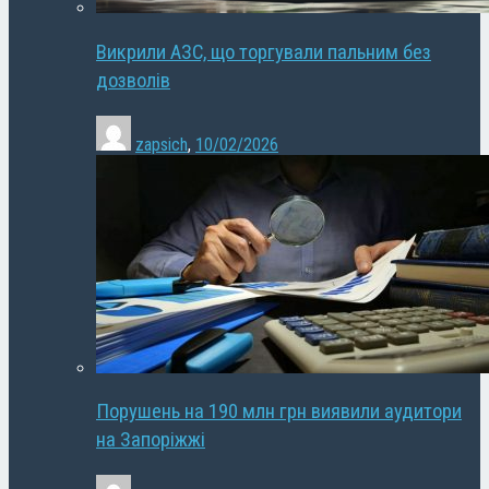
Викрили АЗС, що торгували пальним без
дозволів
zapsich
,
10/02/2026
Порушень на 190 млн грн виявили аудитори
на Запоріжжі