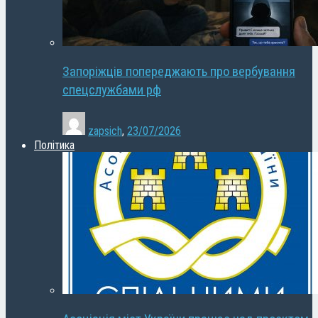
Запоріжців попереджають про вербування
спецслужбами рф
zapsich
,
23/07/2026
Політика