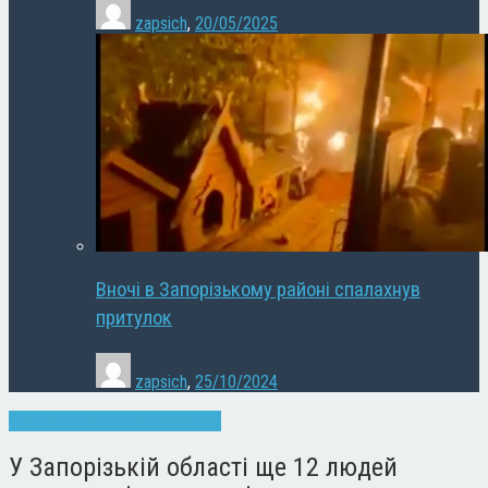
zapsich
,
20/05/2025
Вночі в Запорізькому районі спалахнув
притулок
zapsich
,
25/10/2024
Запоріжжя
Новини
Суспільство
У Запорізькій області ще 12 людей