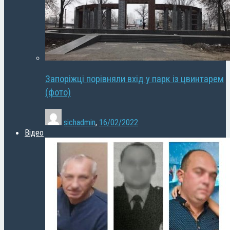
Запоріжці порівняли вхід у парк із цвинтарем
(фото)
sichadmin
,
16/02/2022
Відео