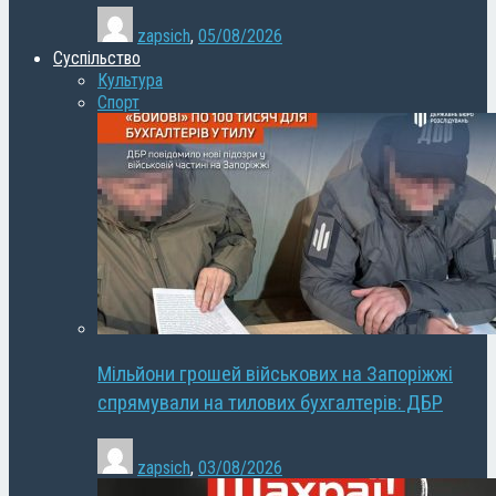
zapsich
,
05/08/2026
Суспільство
Культура
Спорт
Мільйони грошей військових на Запоріжжі
спрямували на тилових бухгалтерів: ДБР
zapsich
,
03/08/2026