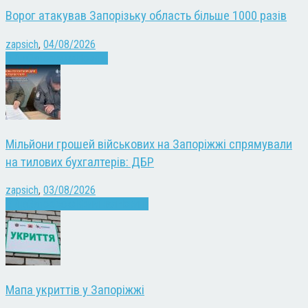
Ворог атакував Запорізьку область більше 1000 разів
zapsich
,
04/08/2026
Війна
Запоріжжя
Новини
Мільйони грошей військових на Запоріжжі спрямували
на тилових бухгалтерів: ДБР
zapsich
,
03/08/2026
Війна
Запоріжжя
Кримінал
Новини
Мапа укриттів у Запоріжжі