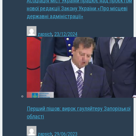
Асоціація міст України працює над проєктом
нової редакції Закону України «Про місцеві
державні адміністрації»
zapsich
,
23/12/2024
Перший пішов: вирок гауляйтеру Запорізької
області
zapsich
,
29/06/2023