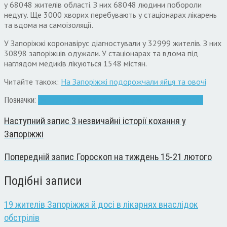
у 68048 жителів області. З них 68048 людини побороли
недугу. Ще 3000 хворих перебувають у стаціонарах лікарень
та вдома на самоізоляції.
У Запоріжжі коронавірус діагностували у 32999 жителів. З них
30898 запоріжців одужали. У стаціонарах та вдома під
наглядом медиків лікуються 1548 містян.
Читайте також:
На Запоріжжі подорожчали яйця та овочі
Позначки:
Запоріжжя
інфекція
коронавірус
статистика
хвороба
Наступний запис
3 незвичайні історії кохання у
Запоріжжі
Попередній запис
Гороскоп на тиждень 15-21 лютого
Подібні записи
19 жителів Запоріжжя й досі в лікарнях внаслідок
обстрілів