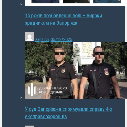
15 років позбавлення волі – вироки
зрадникам на Запоріжжі
zapsich
,
05/12/2025
У суд Запоріжжя спрямували справу 4-х
експравоохоронців