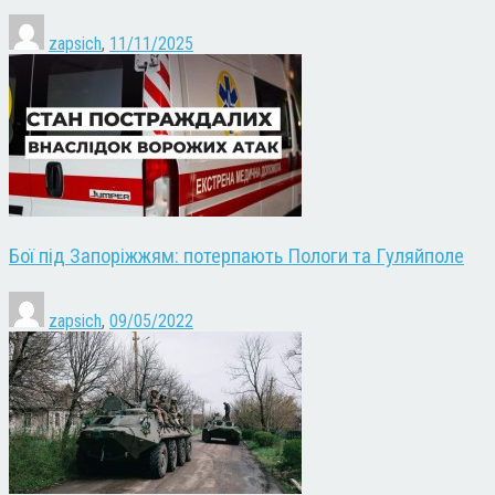
zapsich
,
11/11/2025
Бої під Запоріжжям: потерпають Пологи та Гуляйполе
zapsich
,
09/05/2022