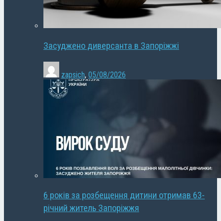
Засуджено диверсанта в Запоріжжі
zapsich
,
05/08/2026
6 років за розбещення дитини отримав 63-
річний житель Запоріжжя