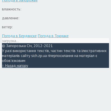
влажность:
давление:
ветер:
Погода в Бердянске
Погода в Токмаке
загрузка...
© Запорозька Січ, 2012-2021
У разі використання текстів, частин текстів та ілюстративних
матеріалів сайту sich.zp.ua гіперпосилання на матеріал є
обов'язковим
↑ Назад нагору