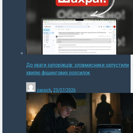
До уваги запоріжців: зловмисники запустили
хвилю фішингових розсилок
zapsich
,
23/07/2026