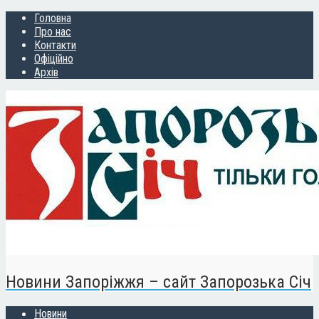
Головна
Про нас
Контакти
Офіційно
Архів
Новини Запоріжжя – сайт Запорозька Січ
Новини