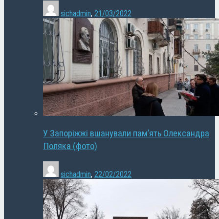
sichadmin
,
21/03/2022
У Запоріжжі вшанували пам’ять Олександра
Поляка (фото)
sichadmin
,
22/02/2022