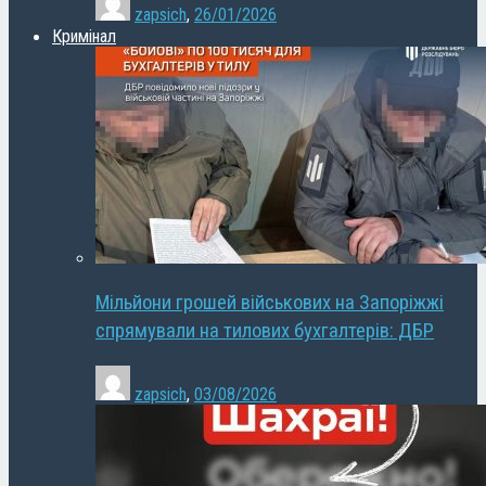
zapsich
,
26/01/2026
Кримінал
Мільйони грошей військових на Запоріжжі
спрямували на тилових бухгалтерів: ДБР
zapsich
,
03/08/2026