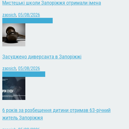
Мистецькі школи Запоріжжя отримали імена
zapsich
,
05/08/2026
Запоріжжя
Культура
Новини
Засуджено диверсанта в Запоріжжі
zapsich
,
05/08/2026
Війна
Запоріжжя
Новини
6 років за розбещення дитини отримав 63-річний
житель Запоріжжя