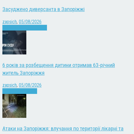
Засуджено диверсанта в Запоріжжі
zapsich
,
05/08/2026
Війна
Запоріжжя
Новини
6 років за розбещення дитини отримав 63-річний
житель Запоріжжя
zapsich
,
05/08/2026
Запоріжжя
Новини
Атаки на Запоріжжя: влучання по території лікарні та