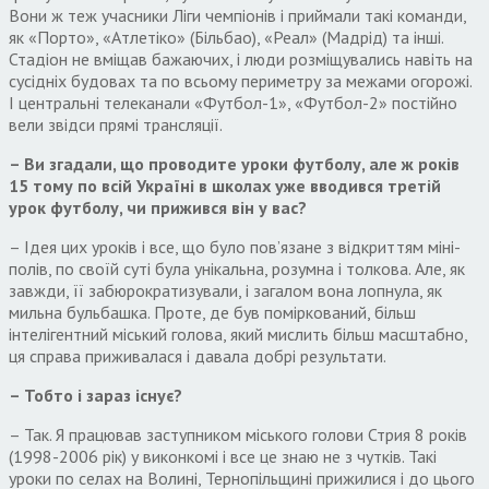
Вони ж теж учасники Ліги чемпіонів і приймали такі команди,
як «Порто», «Атлетіко» (Більбао), «Реал» (Мадрід) та інші.
Стадіон не вміщав бажаючих, і люди розміщувались навіть на
сусідніх будовах та по всьому периметру за межами огорожі.
І центральні телеканали «Футбол-1», «Футбол-2» постійно
вели звідси прямі трансляції.
– Ви згадали, що проводите уроки футболу, але ж років
1
5
тому по всій Україні в школах
уже
вводився третій
урок футболу, чи прижився він у вас?
– Ідея цих уроків і все, що було пов’язане з відкриттям міні-
полів, по своїй суті була унікальна, розумна і толкова. Але, як
завжди, її забюрократизували, і загалом вона лопнула, як
мильна бульбашка. Проте, де був поміркований, більш
інтелігентний міський голова, який мислить більш масштабно,
ця справа приживалася і давала добрі результати.
– Тобто і зараз існує?
– Так. Я працював заступником міського голови Стрия 8 років
(1998-2006 рік) у виконкомі і все це знаю не з чутків. Такі
уроки по селах на Волині, Тернопільщині прижилися і до цього