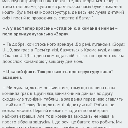
мав клуб «Прикарпаття». Погляньте, що твориться тепер з
тими стадіонами, куди ще з радянських часів були закладені
кошти, була певна інфраструктура, де весь час лунав дитячий
сміх і постійно проводились спортивні баталії.
– А у нас
тепер к
расень
–
стадіон є, а команди немає
–
поле арендує
луганська «Зоря».
– Та добре, хоч хтось його арендує. До речі, луганська «Зоря»
U-19, яка грає в Прем’єр-лізі, базується в Кременчузі, а наша
«Скала» U-19 – єдина команда в цій лізі, яка не представлена
дорослою командою у вищому дивізіоні.
–
Цікавий факт. Тож р
озкажіть про структуру вашої
академії.
– Ми думали, як нам розвиватися, тому що головна наша
команда грає в Другій лізі, займаючи на даний час другу
сходинку в турнірній таблиці, а завдання перед нею ставлять
– вийти в Першу. То ж, як нам її підпитувати? Робити це
можна двояко. Перший варіант – їздити по всій країні і
набирати гравців. Але тоді команда виходить не наша, а
просто зібрана звідусіль, і, до речі, це багато хто робить. Ми
вирішили піти іншим шляхом. Приміром, як це роблять в