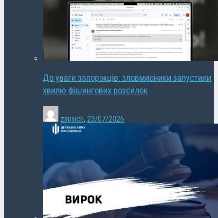
До уваги запоріжців: зловмисники запустили
хвилю фішингових розсилок
zapsich
,
23/07/2026