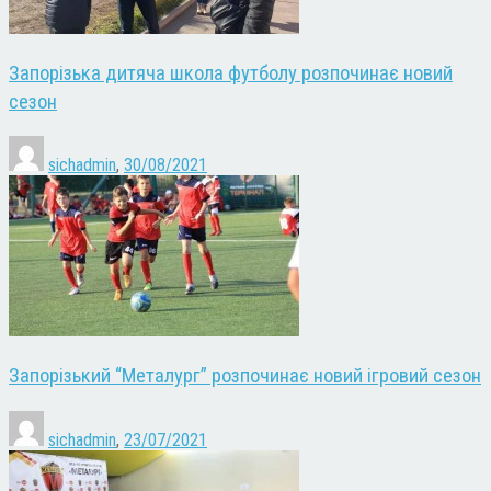
Запорізька дитяча школа футболу розпочинає новий
сезон
sichadmin
,
30/08/2021
Запорізький “Металург” розпочинає новий ігровий сезон
sichadmin
,
23/07/2021