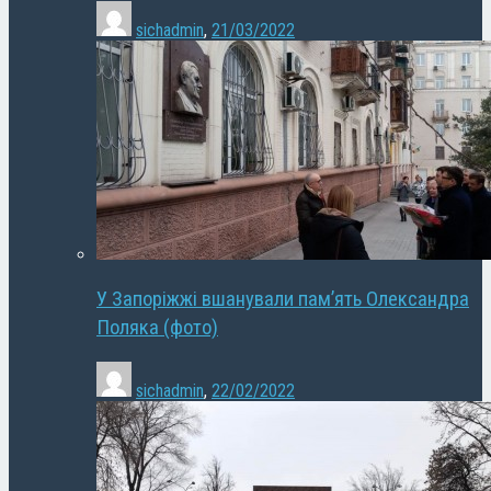
sichadmin
,
21/03/2022
У Запоріжжі вшанували пам’ять Олександра
Поляка (фото)
sichadmin
,
22/02/2022