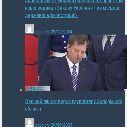
Асоціація міст України працює над проєктом
нової редакції Закону України «Про місцеві
державні адміністрації»
zapsich
,
23/12/2024
Перший пішов: вирок гауляйтеру Запорізької
області
zapsich
,
29/06/2023