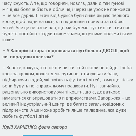
часу існують. А те, що говорили, мовляв, дали дітям гумові
м’ячі, які боляче б’ють в обличчя, і через це урок не прижився
– це все дурня. Ті м’ячі від Суркіса були лише акцією першого
кроку, щоб люди на місцях її підхопили і повели за собою
дітей. Але це не означало, що ми будемо тут сидіти, а ви нас
будете постійно «годувати» м’ячами, штучними полями і всим
іншим.
– У Запоріжжі зараз відновилася
футбольна
ДЮСШ, що
б
ви
порадили
колегам
?
– Знаєте, кажуть, хто не почав іти, той ніколи не дійде. Треба
крок за кроком, кожен день рутинно створювати базу,
підбираючи людей, які люблять футбол і дітей, тому що тільки
вони будуть по-справжньому працювати. Ну і, звичайно,
раціонально використовуючи ті кошти, що є, додатково
намагатися співпрацювати з підприємствами. Запоріжжя – це
великий індустріальний центр, де багато загальновідомих
підприємств. А це може зробити лише та людина, яка дуже
любить футбол і дітей.
Юрій ХАРЧЕНКО, фото автора