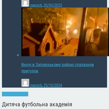
zapsich
,
20/05/2025
Вночі в Запорізькому районі спалахнув
притулок
zapsich
,
25/10/2024
Запоріжжя
Спорт
Дитяча футбольна академія