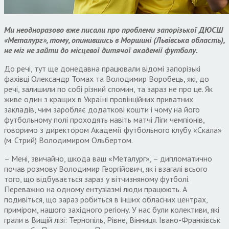
Ми неодноразово вже писали про проблеми запорізької ДЮСШ
«Металург», тому, опинившись в Моршині (Львівська область),
не міг не зайти до місцевої дитячої академії футболу.
До речі, тут ще донедавна працювали відомі запорізькі
фахівці Олександр Томах та Володимир Воробець, які, до
речі, залишили по собі різний спомин, та зараз не про це. Як
живе один з кращих в Україні провінційних приватних
закладів, чим заробляє додаткові кошти і чому на його
футбольному полі проходять навіть матчі Ліги чемпіонів,
говоримо з директором Академії футбольного клубу «Скала»
(м. Стрий) Володимиром Ольбертом.
– Мені, звичайно, шкода ваш «Металург», – дипломатично
почав розмову Володимир Георгійович, як і взагалі всього
того, що відбувається зараз у вітчизняному футболі.
Переважно на одному ентузіазмі люди працюють. А
подивіться, що зараз робиться в інших обласних центрах,
приміром, нашого західного регіону. У нас були колективи, які
грали в Вищій лізі: Тернопіль, Рівне, Вінниця. Івано-Франківськ