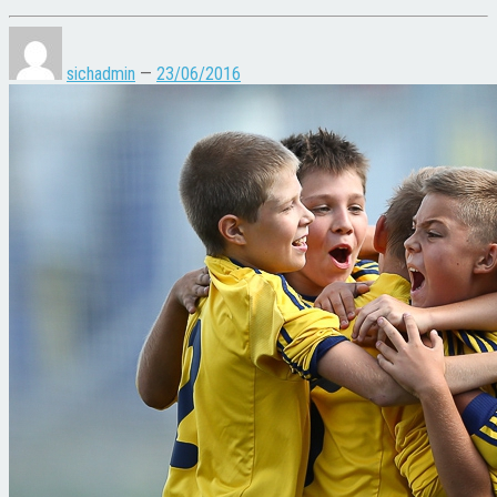
sichadmin
—
23/06/2016