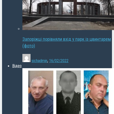
Запоріжці порівняли вхід у парк із цвинтарем
(фото)
sichadmin
,
16/02/2022
Відео