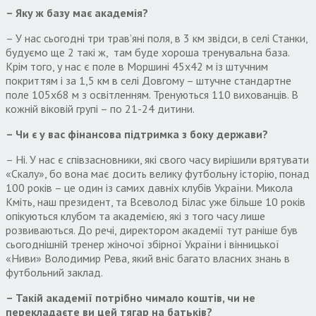
–
Яку ж базу має академія?
– У нас сьогодні три трав’яні поля, в 3 км звідси, в селі Станки,
будуємо ще 2 такі ж, там буде хороша тренувальна база.
Крім того, у нас є поле в Моршині 45х42 м із штучним
покриттям і за 1,5 км в селі Довгому – штучне стандартне
поле 105х68 м з освітленням. Тренуються 110 вихованців. В
кожній віковій групі – по 21-24 дитини.
– Чи є у вас фінансова підтримка з боку держави?
– Ні. У нас є співзасновники, які свого часу вирішили врятувати
«Скалу», бо вона має досить велику футбольну історію, понад
100 років – це один із самих давніх клубів України. Микола
Кміть, наш президент, та Всеволод Білас уже більше 10 років
опікуються клубом та академією, які з того часу лише
розвиваються. До речі, директором академії тут раніше був
сьогоднішній тренер жіночої збірної України і вінницької
«Ниви» Володимир Рева, який вніс багато власних знань в
футбольний заклад.
–
Такій академії потрібно ч
и
мало кош
тів
, чи
н
е
перекладаєте ви цей тягар на батьків?