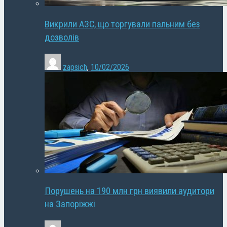
Викрили АЗС, що торгували пальним без
дозволів
zapsich
,
10/02/2026
Порушень на 190 млн грн виявили аудитори
на Запоріжжі