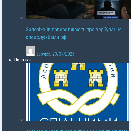
Запоріжців попереджають про вербування
спецслужбами рф
zapsich
,
23/07/2026
Політика