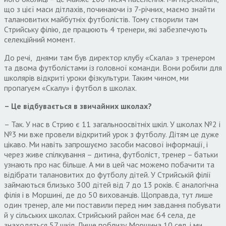
що з цієї маси дітлахів, починаючи із 7-річних, маємо знайти
талановитих майбутніх футболістів. Тому створили там
Стрийську філію, де працюють 4 тренери, які забезпечують
селекційний момент.
До речі, днями там був директор клубу «Скала» з тренером
та двома футболістами із головної команди. Вони робили для
школярів відкриті уроки фізкультури. Таким чином, ми
пропагуєм «Скалу» і футбол в школах.
– Це відбувається в звичайних школах?
– Так. У нас в Стрию є 11 загальноосвітніх шкіл. У школах №2 і
№3 ми вже провели відкритий урок з футболу. Дітям це дуже
цікаво. Ми навіть запрошуємо засоби масової інформації, і
через живе спілкування – дитина, футболіст, тренер – батьки
узнають про нас більше. А ми в цей час можемо побачити та
відібрати талановитих до футболу дітей. У Стрийській філії
займаються близько 300 дітей від 7 до 13 років. Є аналогічна
філія і в Моршині, де до 50 вихованців. Щоправда, тут лише
один тренер, але ми поставили перед ним завдання побувати
й у сільських школах. Стрийський район має 64 села, де
знаходяться 57 шкіл. Лише поблизу Моршина 10 сел, і ми,