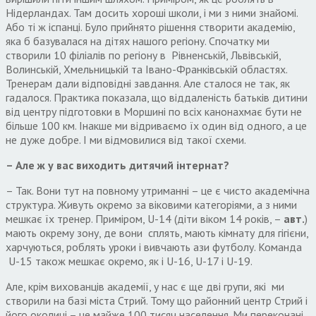
Нідерландах. Там досить хороші школи, і ми з ними знайомі.
Або ті ж іспанці. Було прийнято рішення створити академію,
яка б базувалася на дітях нашого регіону. Спочатку ми
створили 10 філіалів по регіону в Рівненській, Львівській,
Волинській, Хмельницькій та Івано-Франківській областях.
Тренерам дали відповідні завдання. Але сталося не так, як
гадалося. Практика показала, що віддаленість батьків дитини
від центру підготовки в Моршині по всіх канонахмає бути не
більше 100 км. Інакше ми відриваємо їх один від одного, а це
не дуже добре. І ми відмовилися від такої схеми.
–
Але ж у вас виходить
дитячий інтернат?
– Так. Вони тут на повному утриманні – це є чисто академічна
структура. Живуть окремо за віковими категоріями, а з ними
мешкає їх тренер. Приміром, U-14 (діти віком 14 років, –
авт.
)
мають окрему зону, де вони сплять, мають кімнату для гігієни,
харчуються, роблять уроки і вивчають ази футболу. Команда
U-15 також мешкає окремо, як і U-16, U-17 і U-19.
Але, крім вихованців академії, у нас є ще дві групи, які ми
створили на базі міста Стрий. Тому що районний центр Стрий і
його околиці – це майже 100 тисяч населення. Ми переконані,