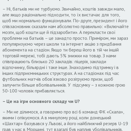
– Ні, батьків ми не турбуємо. Звичайно, коштів завжди мало,
але якщо раціонально підходити, то їх вистачає для того,
щоб ми нормально функціонували. По-друге, президент і його
співзасновник сказали нам абсолютно правильно: «Включайте
мозги, щоб кошти ще й підзаробити». А перекласти свої
проблеми на батьків – це занадто просто. Приміром, ми зараз
популяризуємо через школи та інтернет акцію з придбання
абонемента на стадіон. Якщо ти береш його в тій чи іншій
торговій мережі, тобі дають 5% знижки на товар. З нами
співпрацюють близько 20 закладів: піцерія, заклади
відпочинку, більярдні і таке інше. Знаходимо підтримку і в
інших підприємницьких структурах. А на стадіонах під час
футбольних матчів обов’язково розігруємо призи, щоб
залучити більше вболівальників. У підсумку – з кожною грою
50-100 чоловік прибавляється.
– Це на
ігри
основн
ого
склад
у
чи
U
?
– Ми не ділимося, а говоримо про всі 6 команд ФК «Скала»,
якими і опікуємося. А в минулому році, коли донецький
«Шахтар» базувався у Львові, а його найближчий резерв U-19
грав у нас в Моршині, тут взагалі був наплив уболівальників.