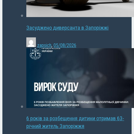
Засуджено диверсанта в Запоріжжі
zapsich
,
05/08/2026
6 років за розбещення дитини отримав 63-
річний житель Запоріжжя