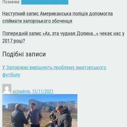
Позначки:
детская академия
футбол
Наступний запис
Американська поліція допомогла
спіймати запорізького збоченця
Попередній запис
«Ах, эта чудная Долина…» чекає нас у
2017 році?
Подібні записи
У Запоріжжі вирішують проблему аматорського
футболу
sichadmin
,
15/11/2021