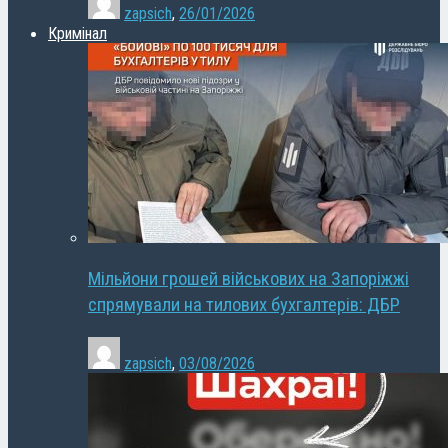
zapsich
,
26/01/2026
Кримінал
Мільйони грошей військових на Запоріжжі
спрямували на тилових бухгалтерів: ДБР
zapsich
,
03/08/2026