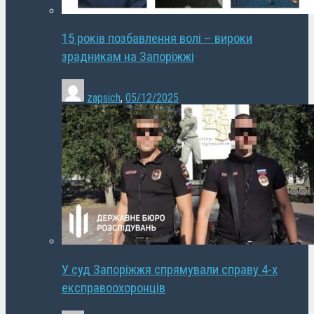
15 років позбавлення волі – вироки
зрадникам на Запоріжжі
zapsich
,
05/12/2025
У суд Запоріжжя спрямували справу 4-х
експравоохоронців