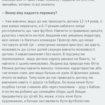
звичайно, хочемо їх всі охопити.
– Якому віку надаєте перевагу?
– Уже вивчено, якщо до нас приходить дитина 12-14 років, її
вже важко перевчати, а 6-7-річним набагато легше
розтлумачити, що таке футбол. Навчити їх правильно дихати,
рухатись і мислити на полі. Академія має унікальну апаратуру,
якої немає і в багатьох командах Прем’єр-ліги, що може
тестувати дітей. Це – електронні лазерні пристрої, які дають
можливість до сотих долей секунди вивчити можливості
дитини. З навантаженням і без нього. В підсумку ми
переконалися: якщо дитина одразу швидко не біжить, то
навчити її цьому неможливо. Людина від природи має бігти.
Можна дитину навчити якихось технічних характеристик або
тактичних схем, але якщо батьки не дали їй фізичних даних,
нічого не вийде. Тому коли до нас приводять дитину, ми
вивчаємо навіть її дідуся та бабусю, бо вона може бути
подібна татові з мамою або через покоління – діду з бабою.
А потім ми робимо ще селекційні сбори, щоб більше
придивитися до дітей. Бо, може, хтось хоче бути
художником, а батьки заставляють бути футболістом.