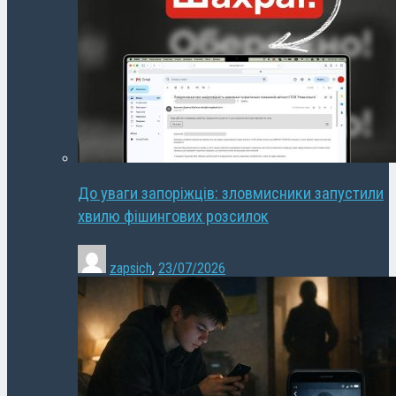
До уваги запоріжців: зловмисники запустили
хвилю фішингових розсилок
zapsich
,
23/07/2026