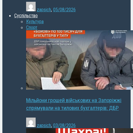
zapsich
,
05/08/2026
Суспільство
Культура
Спорт
Мільйони грошей військових на Запоріжжі
спрямували на тилових бухгалтерів: ДБР
zapsich
,
03/08/2026