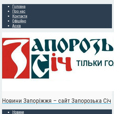
Головна
Про нас
Контакти
Офіційно
Архів
Новини Запоріжжя – сайт Запорозька Січ
Новини