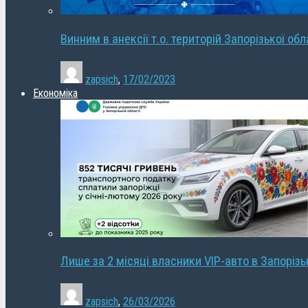
Винним в анексії т.о. територій Запорізької об
zapsich
,
17/02/2023
Економіка
Лише за 2 місяці власники VIP-авто в Запорізь
zapsich
,
26/03/2026