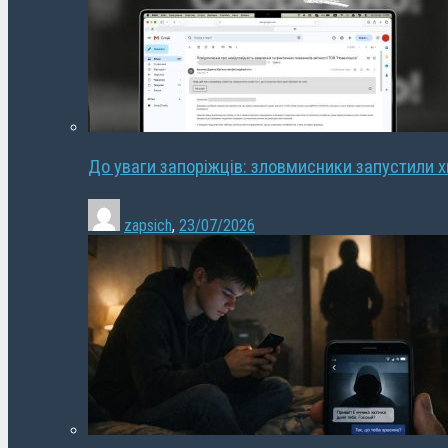
До уваги запоріжців: зловмисники запустили 
zapsich
,
23/07/2026