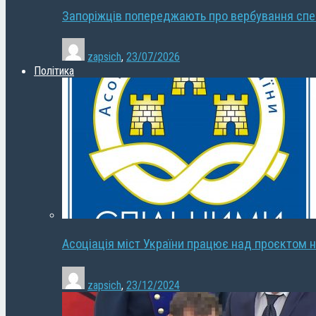
Запоріжців попереджають про вербування сп
zapsich
,
23/07/2026
Політика
Асоціація міст України працює над проєктом н
zapsich
,
23/12/2024