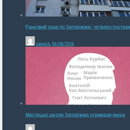
Ранковий удар по Запоріжжю: четверо постра
zapsich
,
06/08/2026
Мистецькі школи Запоріжжя отримали імена