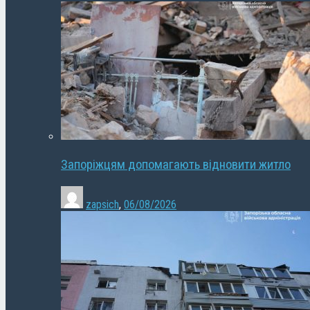
Запоріжцям допомагають відновити житло
zapsich
,
06/08/2026