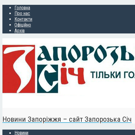
Головна
Про нас
Контакти
Офіційно
Архів
Новини Запоріжжя – сайт Запорозька Січ
Новини