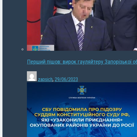
Перший пішов: вирок гауляйтеру Запорізької о
zapsich
,
29/06/2023