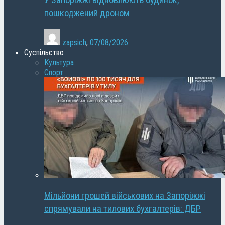
У Запоріжжі відновлюють будинок,
пошкоджений дроном
zapsich
,
07/08/2026
Суспільство
Культура
Спорт
Мільйони грошей військових на Запоріжжі
спрямували на тилових бухгалтерів: ДБР