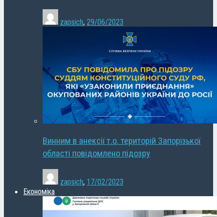
zapsich
,
29/06/2023
Винним в анексії т.о. територій Запорізької
області повідомлено підозру
zapsich
,
17/02/2023
Економіка