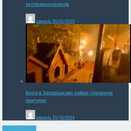
експравоохоронців
zapsich
,
20/05/2025
Вночі в Запорізькому районі спалахнув
притулок
zapsich
,
25/10/2024
Запоріжжя
Новини