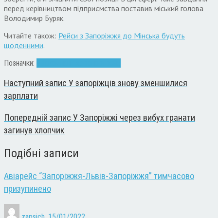
перед керівництвом підприємства поставив міський голова
Володимир Буряк.
Читайте також:
Рейси з Запоріжжя до Мінська будуть
щоденними
.
Позначки:
авіакомпанія
Аеропорт
рейс
Наступний запис
У запоріжців знову зменшилися
зарплати
Попередній запис
У Запоріжжі через вибух гранати
загинув хлопчик
Подібні записи
Авіарейс “Запоріжжя-Львів-Запоріжжя” тимчасово
призупинено
zapsich
,
15/01/2022