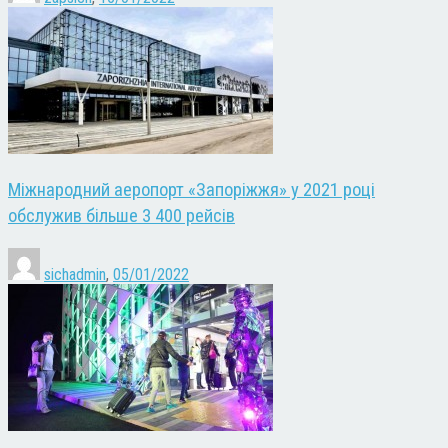
Міжнародний аеропорт «Запоріжжя» у 2021 році
обслужив більше 3 400 рейсів
sichadmin
,
05/01/2022