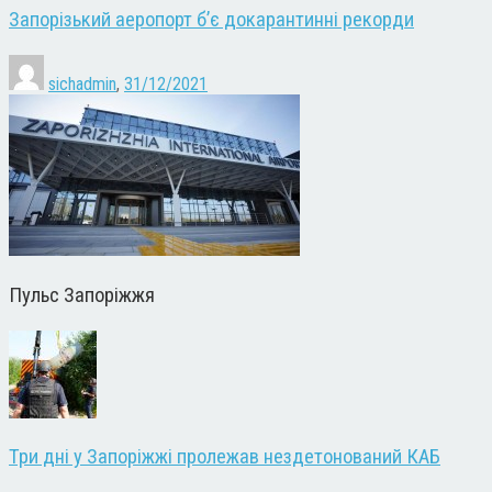
Запорізький аеропорт б’є докарантинні рекорди
sichadmin
,
31/12/2021
Пульс Запоріжжя
Три дні у Запоріжжі пролежав нездетонований КАБ