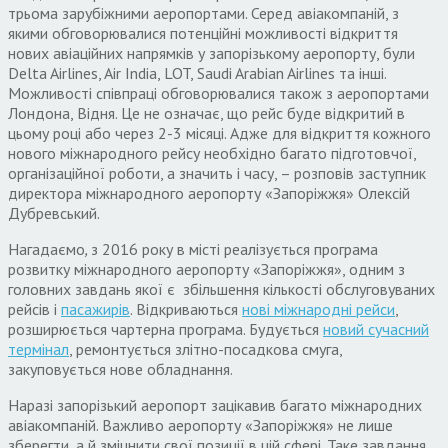
трьома зарубіжними аеропортами. Серед авіакомпаній, з
якими обговорювалися потенційні можливості відкриття
нових авіаційних напрямків у запорізькому аеропорту, були
Delta Airlines, Air India, LOT, Saudi Arabian Airlines та інші.
Можливості співпраці обговорювалися також з аеропортами
Лондона, Відня. Це не означає, що рейс буде відкритий в
цьому році або через 2-3 місяці. Адже для відкриття кожного
нового міжнародного рейсу необхідно багато підготовчої,
організаційної роботи, а значить і часу, – розповів заступник
директора міжнародного аеропорту «Запоріжжя» Олексій
Дубревський.
Нагадаємо
,
з 2016 року в місті реалізується програма
розвитку міжнародного аеропорту «Запоріжжя», одним з
головних завдань якої є збільшення кількості обслуговуваних
рейсів і
пасажирів
. Відкриваються
нові міжнародні рейси
,
розширюється чартерна програма. Будується
новий сучасний
термінал
, ремонтується злітно-посадкова смуга,
закуповується нове обладнання.
Наразі запорізький аеропорт зацікавив багато міжнародних
авіакомпаній. Важливо аеропорту «Запоріжжя» не лише
зберегти, а й зміцнити свої позиції в цій сфері. Таке завдання