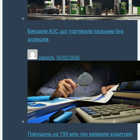
Викрили АЗС, що торгували пальним без
дозволів
zapsich
,
10/02/2026
Порушень на 190 млн грн виявили аудитори