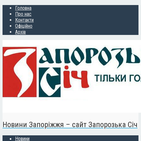
Головна
Про нас
Контакти
Офіційно
Архів
Новини Запоріжжя – сайт Запорозька Січ
Новини