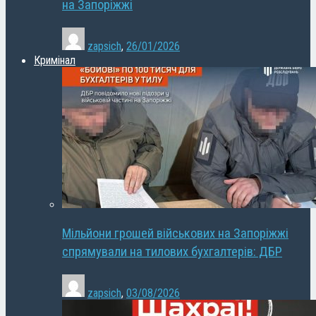
на Запоріжжі
zapsich
,
26/01/2026
Кримінал
Мільйони грошей військових на Запоріжжі
спрямували на тилових бухгалтерів: ДБР
zapsich
,
03/08/2026