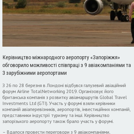
Керівництво міжнародного аеропорту «Запоріжжя»
обговорило можливості співпраці з 9 авіакомпаніями та
3 зарубіжними аеропортами
З 26 по 28 березня в Лондоні відбувся галузевий авіаційний
форум Airline TotalNetworking 2019. Організовує його
британська компанія з розвитку авіамаршрутів Global Travel
Investments Ltd (GTI). Участь у форумі взяли керівники
компаній авіаперевізників, аеропортів, інвестиційних компаній,
представники індустрії туризму та інші. Керівництво
запорізького аеропорту також брало участь у форумі.
– Вдалося провести переговори з 9 авіакомпаніями,