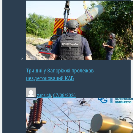
Три дні у Запоріжжі пролежав
нездетонований КАБ
zapsich
,
07/08/2026