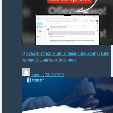
До уваги запоріжців: зловмисники запустили
хвилю фішингових розсилок
zapsich
,
23/07/2026