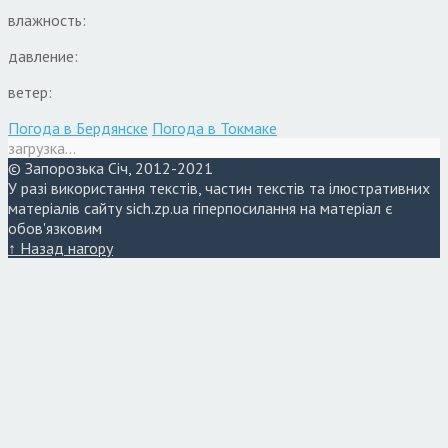
влажность:
давление:
ветер:
Погода в Бердянске
Погода в Токмаке
загрузка...
© Запорозька Січ, 2012-2021
У разі використання текстів, частин текстів та ілюстративних
матеріалів сайту sich.zp.ua гіперпосилання на матеріал є
обов'язковим
↑ Назад нагору