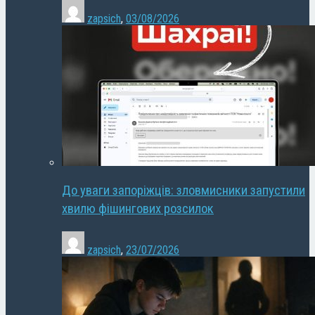
zapsich
,
03/08/2026
До уваги запоріжців: зловмисники запустили
хвилю фішингових розсилок
zapsich
,
23/07/2026