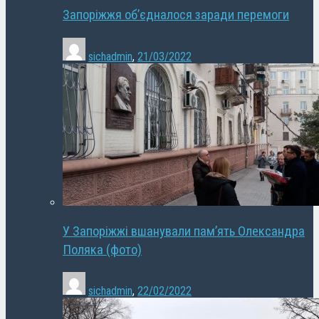
Запоріжжя об’єдналося заради перемоги
sichadmin
,
21/03/2022
У Запоріжжі вшанували пам’ять Олександра
Поляка (фото)
sichadmin
,
22/02/2022