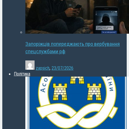
Запоріжців попереджають про вербування
спецслужбами рф
zapsich
,
23/07/2026
Політика