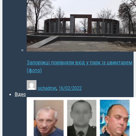
Запоріжці порівняли вхід у парк із цвинтарем
(фото)
sichadmin
,
16/02/2022
Відео