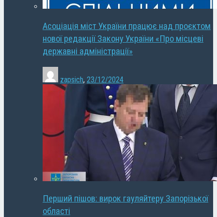
Асоціація міст України працює над проєктом
нової редакції Закону України «Про місцеві
державні адміністрації»
zapsich
,
23/12/2024
Перший пішов: вирок гауляйтеру Запорізької
області