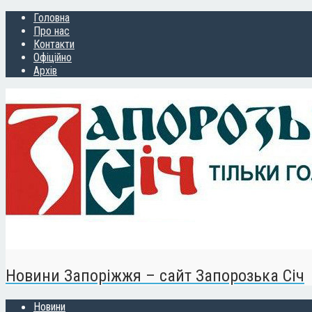
Головна
Про нас
Контакти
Офіційно
Архів
Новини Запоріжжя – сайт Запорозька Січ
Новини