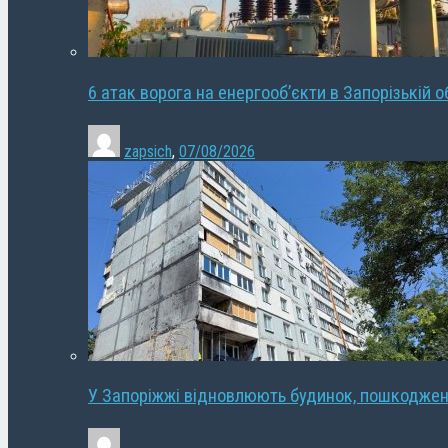
6 атак ворога на енергооб’єкти в Запорізькій о
zapsich
,
07/08/2026
У Запоріжжі відновлюють будинок, пошкодже