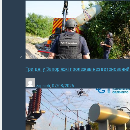
Три дні у Запоріжжі пролежав нездетонований
zapsich
,
07/08/2026