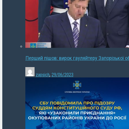
Перший пішов: вирок гауляйтеру Запорізької о
zapsich
,
29/06/2023