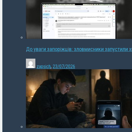
До уваги запоріжців: зловмисники запустили 
zapsich
,
23/07/2026