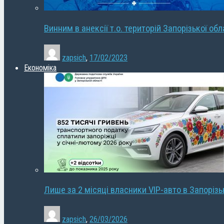
Винним в анексії т.о. територій Запорізької об
zapsich
,
17/02/2023
Економіка
Лише за 2 місяці власники VIP-авто в Запорізь
zapsich
,
26/03/2026