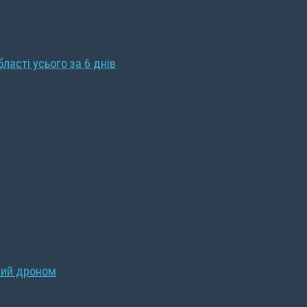
бласті усього за 6 днів
ний дроном