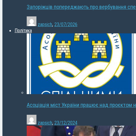
Запоріжців попереджають про вербування сп
zapsich
,
23/07/2026
Політика
Асоціація міст України працює над проєктом н
zapsich
,
23/12/2024