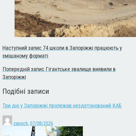
Наступний запис
74 школи в Запоріжжі працюють у
змішаному форматі
Попередній запис
Гігантське звалище виявили в
Запоріжжі
Подібні записи
Три дні у Запоріжжі пролежав нездетонований КАБ
zapsich
,
07/08/2026