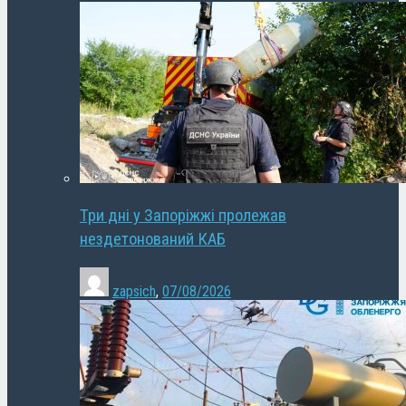
Три дні у Запоріжжі пролежав
нездетонований КАБ
zapsich
,
07/08/2026