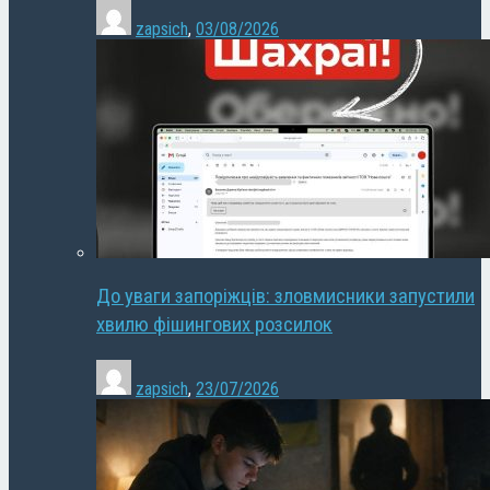
zapsich
,
03/08/2026
До уваги запоріжців: зловмисники запустили
хвилю фішингових розсилок
zapsich
,
23/07/2026