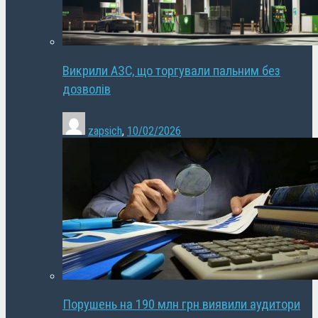
Викрили АЗС, що торгували пальним без
дозволів
zapsich
,
10/02/2026
Порушень на 190 млн грн виявили аудитори