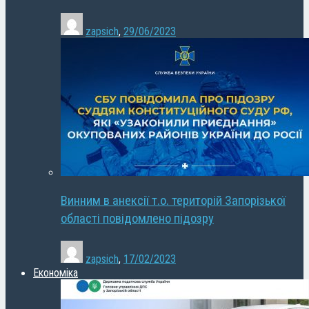
zapsich
,
29/06/2023
Винним в анексії т.о. територій Запорізької
області повідомлено підозру
zapsich
,
17/02/2023
Економіка