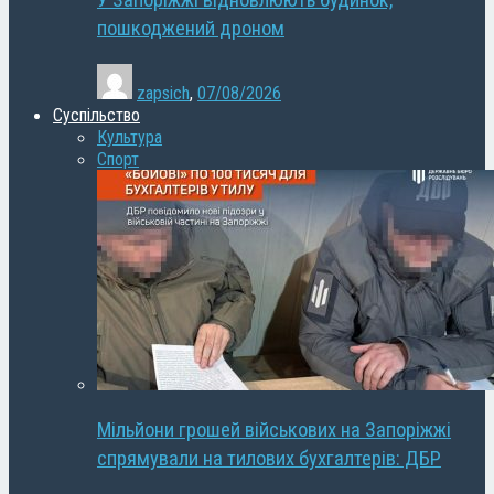
У Запоріжжі відновлюють будинок,
пошкоджений дроном
zapsich
,
07/08/2026
Суспільство
Культура
Спорт
Мільйони грошей військових на Запоріжжі
спрямували на тилових бухгалтерів: ДБР