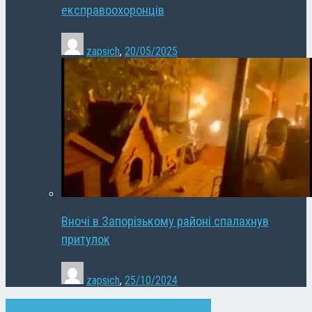
експравоохоронців
zapsich
,
20/05/2025
Вночі в Запорізькому районі спалахнув
притулок
zapsich
,
25/10/2024
Екологія
Економіка
Запоріжжя
Кримінал
Новини