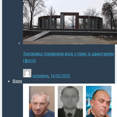
Запоріжці порівняли вхід у парк із цвинтарем
(фото)
sichadmin
,
16/02/2022
Відео