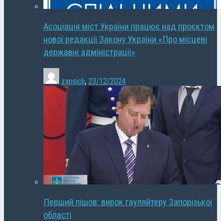
Асоціація міст України працює над проєктом
нової редакції Закону України «Про місцеві
державні адміністрації»
zapsich
,
23/12/2024
Перший пішов: вирок гауляйтеру Запорізької
області