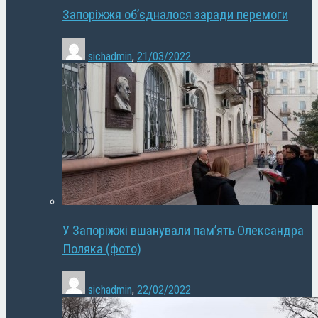
Запоріжжя об’єдналося заради перемоги
sichadmin
,
21/03/2022
У Запоріжжі вшанували пам’ять Олександра
Поляка (фото)
sichadmin
,
22/02/2022