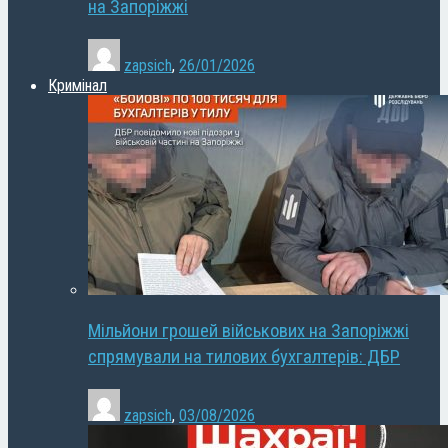
на Запоріжжі
zapsich
,
26/01/2026
Кримінал
Мільйони грошей військових на Запоріжжі
спрямували на тилових бухгалтерів: ДБР
zapsich
,
03/08/2026