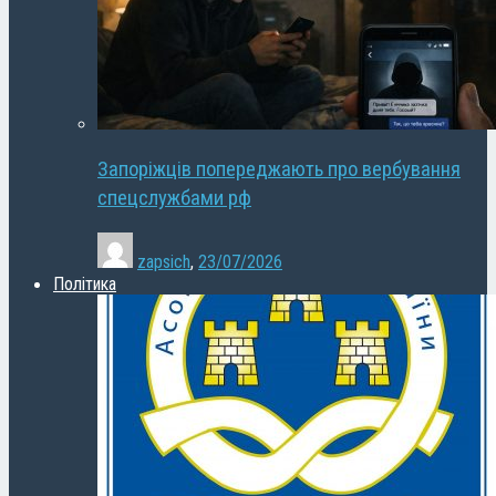
Запоріжців попереджають про вербування
спецслужбами рф
zapsich
,
23/07/2026
Політика