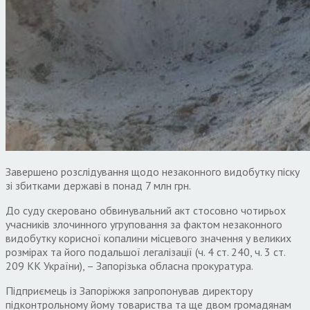
Завершено розслідування щодо незаконного видобутку піску
зі збитками державі в понад 7 млн грн.
До суду скеровано обвинувальний акт стосовно чотирьох
учасників злочинного угруповання за фактом незаконного
видобутку корисної копалини місцевого значення у великих
розмірах та його подальшої легалізації (ч. 4 ст. 240, ч. 3 ст.
209 КК України), – Запорізька обласна прокуратура.
Підприємець із Запоріжжя запропонував директору
підконтрольному йому товариства та ще двом громадянам