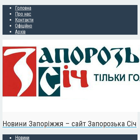
Головна
Про нас
Контакти
Офіційно
Архів
Новини Запоріжжя – сайт Запорозька Січ
Новини