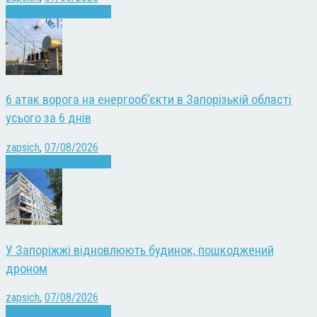
Війна
Запоріжжя
Новини
6 атак ворога на енергооб’єкти в Запорізькій області
усього за 6 днів
zapsich
,
07/08/2026
Війна
Запоріжжя
Новини
У Запоріжжі відновлюють будинок, пошкоджений
дроном
zapsich
,
07/08/2026
Війна
Запоріжжя
Новини