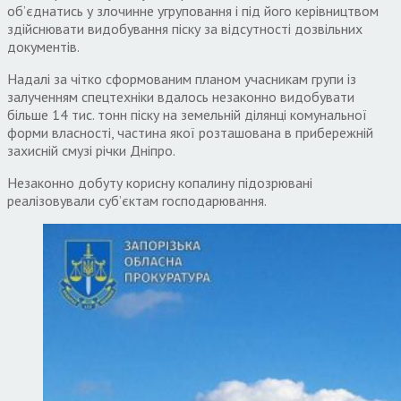
об’єднатись у злочинне угруповання і під його керівництвом
здійснювати видобування піску за відсутності дозвільних
документів.
Надалі за чітко сформованим планом учасникам групи із
залученням спецтехніки вдалось незаконно видобувати
більше 14 тис. тонн піску на земельній ділянці комунальної
форми власності, частина якої розташована в прибережній
захисній смузі річки Дніпро.
Незаконно добуту корисну копалину підозрювані
реалізовували суб’єктам господарювання.