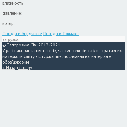
влажность:
давление:
ветер:
Погода в Бердянске
Погода в Токмаке
загрузка...
© Запорозька Січ, 2012-2021
У разі використання текстів, частин текстів та ілюстративних
матеріалів сайту sich.zp.ua гіперпосилання на матеріал є
обов'язковим
↑ Назад нагору