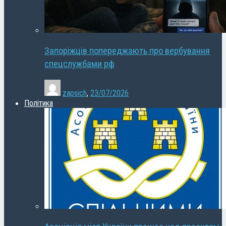
Запоріжців попереджають про вербування
спецслужбами рф
zapsich
,
23/07/2026
Політика