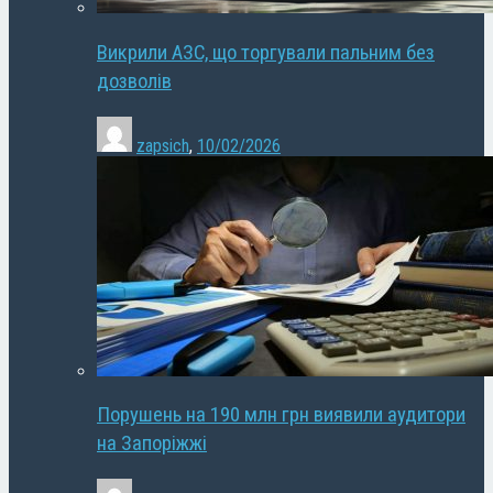
Викрили АЗС, що торгували пальним без
дозволів
zapsich
,
10/02/2026
Порушень на 190 млн грн виявили аудитори
на Запоріжжі