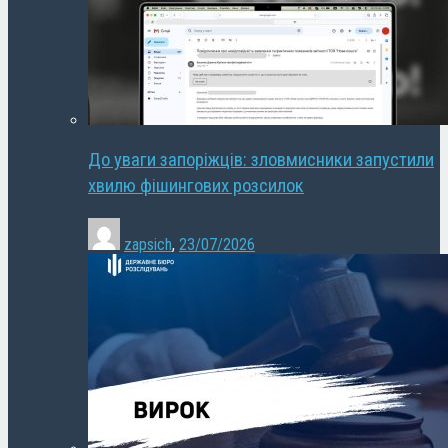
До уваги запоріжців: зловмисники запустили
хвилю фішингових розсилок
zapsich
,
23/07/2026