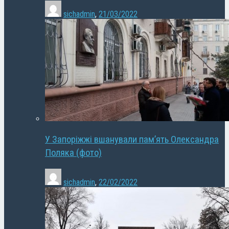
sichadmin
,
21/03/2022
У Запоріжжі вшанували пам’ять Олександра
Поляка (фото)
sichadmin
,
22/02/2022