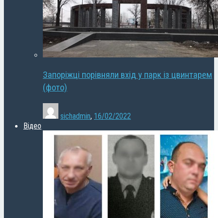
Запоріжці порівняли вхід у парк із цвинтарем
(фото)
sichadmin
,
16/02/2022
Відео