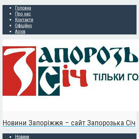
Головна
Про нас
Контакти
Офіційно
Архів
Новини Запоріжжя – сайт Запорозька Січ
Новини