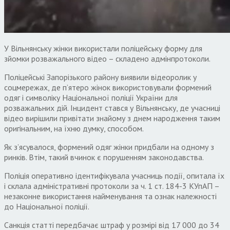
У Вільнянську жінки використали поліцейську форму для
зйомки розважального відео – складено адмінпротоколи.
Поліцейські Запорізького району виявили відеоролик у
соцмережах, де п’ятеро жінок використовували формений
одяг і символіку Національної поліції України для
розважальних дій. Інцидент стався у Вільнянську, де учасниці
відео вирішили привітати знайому з днем народження таким
оригінальним, на їхню думку, способом.
Як з’ясувалося, формений одяг жінки придбали на одному з
ринків. Втім, такий вчинок є порушенням законодавства.
Поліція оперативно ідентифікувала учасниць події, опитала їх
і склала адміністративні протоколи за ч. 1 ст. 184-3 КУпАП –
незаконне використання найменування та ознак належності
до Національної поліції.
Санкція статті передбачає штраф у розмірі від 17 000 до 34