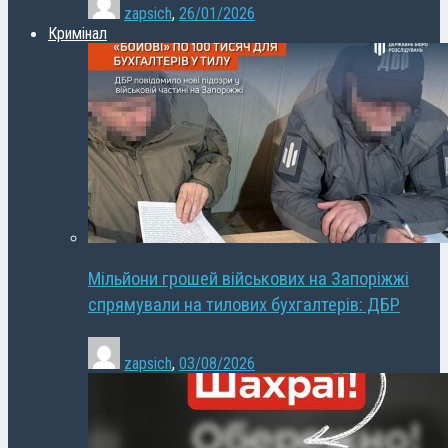
zapsich
,
26/01/2026
Кримінал
Мільйони грошей військових на Запоріжжі
спрямували на тилових бухгалтерів: ДБР
zapsich
,
03/08/2026