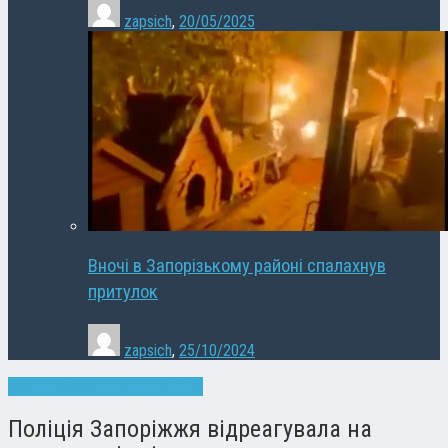
zapsich
,
20/05/2025
Вночі в Запорізькому районі спалахнув
притулок
zapsich
,
25/10/2024
Запоріжжя
Новини
Суспільство
Поліція Запоріжжя відреагувала на