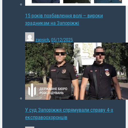
15 років позбавлення волі – вироки
зрадникам на Запоріжжі
zapsich
,
05/12/2025
У суд Запоріжжя спрямували справу 4-х
експравоохоронців