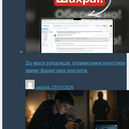
До уваги запоріжців: зловмисники запустили
хвилю фішингових розсилок
zapsich
,
23/07/2026