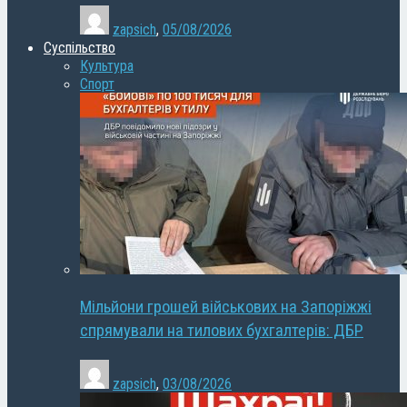
zapsich
,
05/08/2026
Суспільство
Культура
Спорт
Мільйони грошей військових на Запоріжжі
спрямували на тилових бухгалтерів: ДБР
zapsich
,
03/08/2026