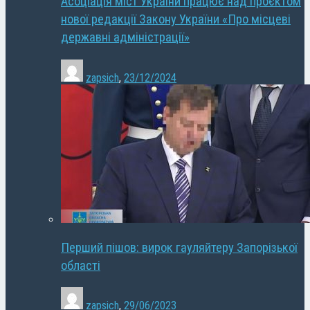
Асоціація міст України працює над проєктом
нової редакції Закону України «Про місцеві
державні адміністрації»
zapsich
,
23/12/2024
Перший пішов: вирок гауляйтеру Запорізької
області
zapsich
,
29/06/2023