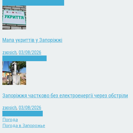
Війна
Запоріжжя
Кримінал
Новини
Мапа укриттів у Запоріжжі
zapsich
,
03/08/2026
Війна
Запоріжжя
Новини
Запоріжжя частково без електроенергії через обстріли
zapsich
,
03/08/2026
Війна
здоров'я
Новини
Погода
Погода в
Запорожье