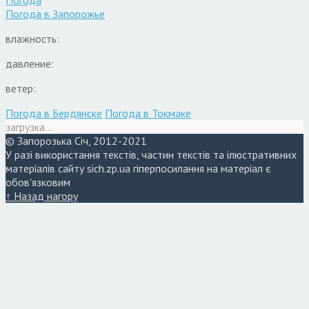
Погода
Погода в
Запорожье
влажность:
давление:
ветер:
Погода в Бердянске
Погода в Токмаке
загрузка...
© Запорозька Січ, 2012-2021
У разі використання текстів, частин текстів та ілюстративних
матеріалів сайту sich.zp.ua гіперпосилання на матеріал є
обов'язковим
↑ Назад нагору