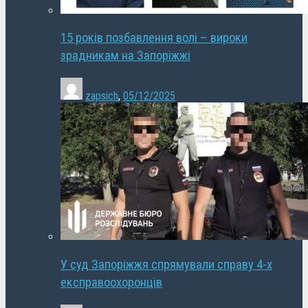
15 років позбавлення волі – вироки
зрадникам на Запоріжжі
zapsich
,
05/12/2025
У суд Запоріжжя спрямували справу 4-х
експравоохоронців