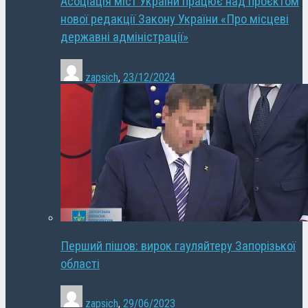
Асоціація міст України працює над проєктом
нової редакції Закону України «Про місцеві
державні адміністрації»
zapsich
,
23/12/2024
Перший пішов: вирок гауляйтеру Запорізької
області
zapsich
,
29/06/2023