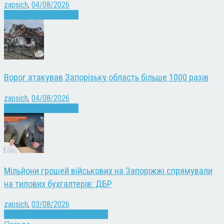
zapsich
,
04/08/2026
Війна
Запоріжжя
Новини
Ворог атакував Запорізьку область більше 1000 разів
zapsich
,
04/08/2026
Війна
Запоріжжя
Новини
Мільйони грошей військових на Запоріжжі спрямували
на тилових бухгалтерів: ДБР
zapsich
,
03/08/2026
Війна
Запоріжжя
Кримінал
Новини