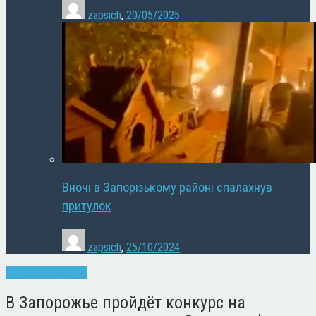
zapsich
,
20/05/2025
Вночі в Запорізькому районі спалахнув
притулок
zapsich
,
25/10/2024
Запоріжжя
Новини
В Запорожье пройдёт конкурс на