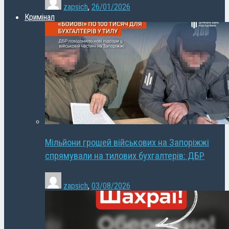
zapsich
,
26/01/2026
Кримінал
Мільйони грошей військових на Запоріжжі
спрямували на тилових бухгалтерів: ДБР
zapsich
,
03/08/2026