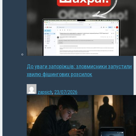
До уваги запоріжців: зловмисники запустили
хвилю фішингових розсилок
zapsich
,
23/07/2026