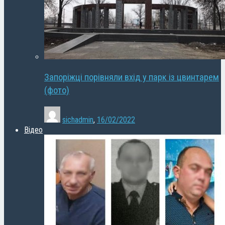
Запоріжці порівняли вхід у парк із цвинтарем
(фото)
sichadmin
,
16/02/2022
Відео