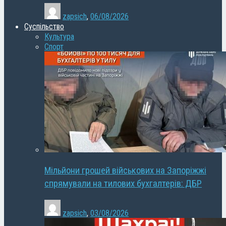
zapsich
,
06/08/2026
Суспільство
Культура
Спорт
Мільйони грошей військових на Запоріжжі
спрямували на тилових бухгалтерів: ДБР
zapsich
,
03/08/2026