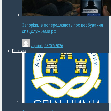
Запоріжців попереджають про вербування
спецслужбами рф
zapsich
,
23/07/2026
Політика