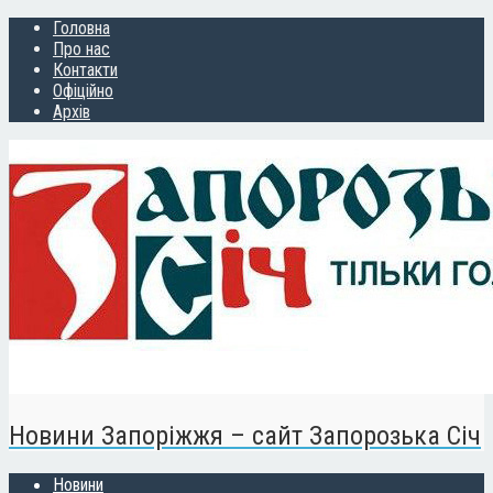
Головна
Про нас
Контакти
Офіційно
Архів
Новини Запоріжжя – сайт Запорозька Січ
Новини