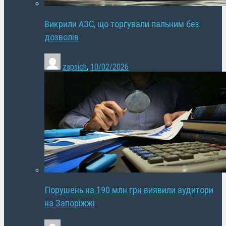
Викрили АЗС, що торгували пальним без
дозволів
zapsich
,
10/02/2026
Порушень на 190 млн грн виявили аудитори
на Запоріжжі