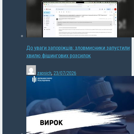
До уваги запоріжців: зловмисники запустили
хвилю фішингових розсилок
zapsich
,
23/07/2026