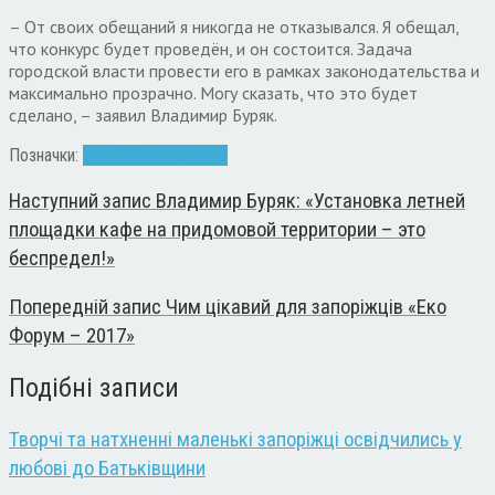
– От своих обещаний я никогда не отказывался. Я обещал,
что конкурс будет проведён, и он состоится. Задача
городской власти провести его в рамках законодательства и
максимально прозрачно. Могу сказать, что это будет
сделано, – заявил Владимир Буряк.
Позначки:
жилой фонд
конкурс
Наступний запис
Владимир Буряк: «Установка летней
площадки кафе на придомовой территории – это
беспредел!»
Попередній запис
Чим цікавий для запоріжців «Еко
Форум – 2017»
Подібні записи
Творчі та натхненні маленькі запоріжці освідчились у
любові до Батьківщини