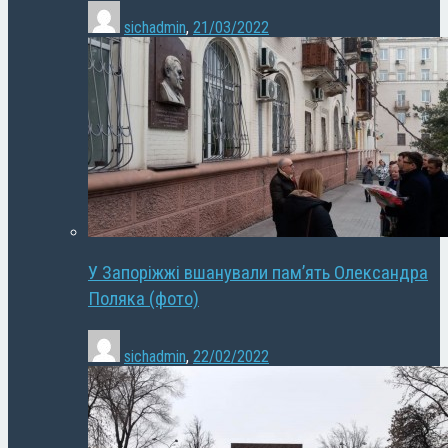
sichadmin
,
21/03/2022
У Запоріжжі вшанували пам’ять Олександра
Поляка (фото)
sichadmin
,
22/02/2022