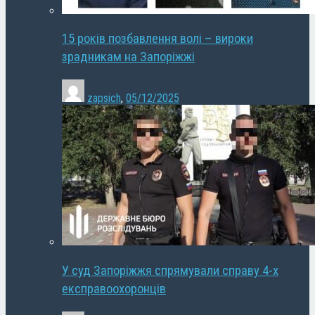
15 років позбавлення волі – вироки
зрадникам на Запоріжжі
zapsich
,
05/12/2025
У суд Запоріжжя спрямували справу 4-х
експравоохоронців