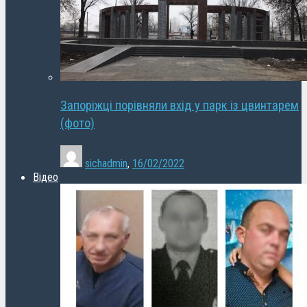
Запоріжці порівняли вхід у парк із цвинтарем
(фото)
sichadmin
,
16/02/2022
Відео