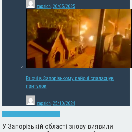
zapsich
,
20/05/2025
Вночі в Запорізькому районі спалахнув
притулок
zapsich
,
25/10/2024
Запоріжжя
Новини
Суспільство
У Запорізькій області знову виявили