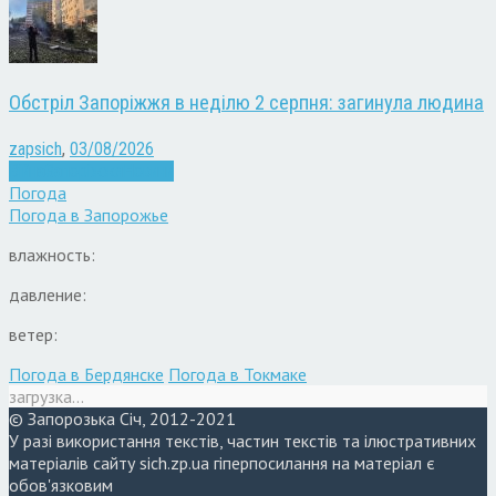
Обстріл Запоріжжя в неділю 2 серпня: загинула людина
zapsich
,
03/08/2026
Війна
Запоріжжя
Новини
Погода
Погода в
Запорожье
влажность:
давление:
ветер:
Погода в Бердянске
Погода в Токмаке
загрузка...
© Запорозька Січ, 2012-2021
У разі використання текстів, частин текстів та ілюстративних
матеріалів сайту sich.zp.ua гіперпосилання на матеріал є
обов'язковим