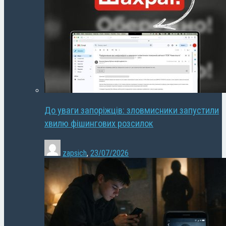
До уваги запоріжців: зловмисники запустили
хвилю фішингових розсилок
zapsich
,
23/07/2026