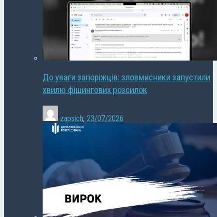
До уваги запоріжців: зловмисники запустили
хвилю фішингових розсилок
zapsich
,
23/07/2026