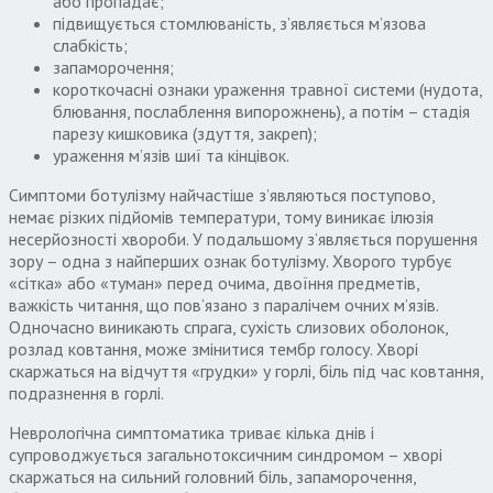
або пропадає;
підвищується стомлюваність, з’являється м’язова
слабкість;
запаморочення;
короткочасні ознаки ураження травної системи (нудота,
блювання, послаблення випорожнень), а потім – стадія
парезу кишковика (здуття, закреп);
ураження м’язів шиї та кінцівок.
Симптоми ботулізму найчастіше з’являються поступово,
немає різких підйомів температури, тому виникає ілюзія
несерйозності хвороби. У подальшому з’являється порушення
зору – одна з найперших ознак ботулізму. Хворого турбує
«сітка» або «туман» перед очима, двоїння предметів,
важкість читання, що пов’язано з паралічем очних м’язів.
Одночасно виникають спрага, сухість слизових оболонок,
розлад ковтання, може змінитися тембр голосу. Хворі
скаржаться на відчуття «грудки» у горлі, біль під час ковтання,
подразнення в горлі.
Неврологічна симптоматика триває кілька днів і
супроводжується загальнотоксичним синдромом – хворі
скаржаться на сильний головний біль, запаморочення,