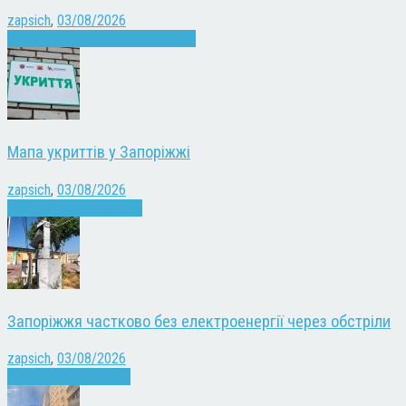
zapsich
,
03/08/2026
Війна
Запоріжжя
Кримінал
Новини
Мапа укриттів у Запоріжжі
zapsich
,
03/08/2026
Війна
Запоріжжя
Новини
Запоріжжя частково без електроенергії через обстріли
zapsich
,
03/08/2026
Війна
здоров'я
Новини