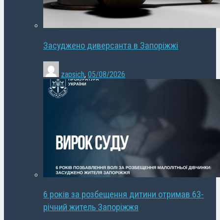
Засуджено диверсанта в Запоріжжі
zapsich
,
05/08/2026
6 років за розбещення дитини отримав 63-
річний житель Запоріжжя