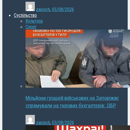
zapsich
,
05/08/2026
Суспільство
Культура
Спорт
Мільйони грошей військових на Запоріжжі
спрямували на тилових бухгалтерів: ДБР
zapsich
,
03/08/2026