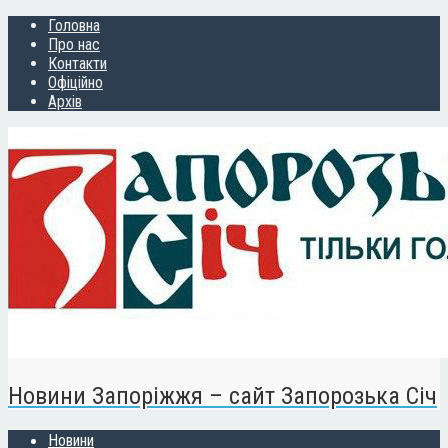
Головна
Про нас
Контакти
Офіційно
Архів
Новини Запоріжжя – сайт Запорозька Січ
Новини