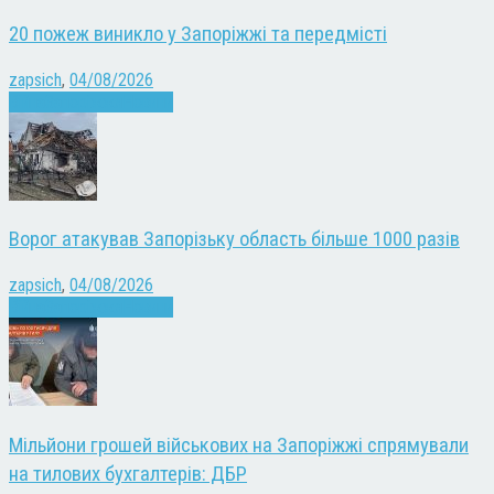
20 пожеж виникло у Запоріжжі та передмісті
zapsich
,
04/08/2026
Війна
Запоріжжя
Новини
Ворог атакував Запорізьку область більше 1000 разів
zapsich
,
04/08/2026
Війна
Запоріжжя
Новини
Мільйони грошей військових на Запоріжжі спрямували
на тилових бухгалтерів: ДБР