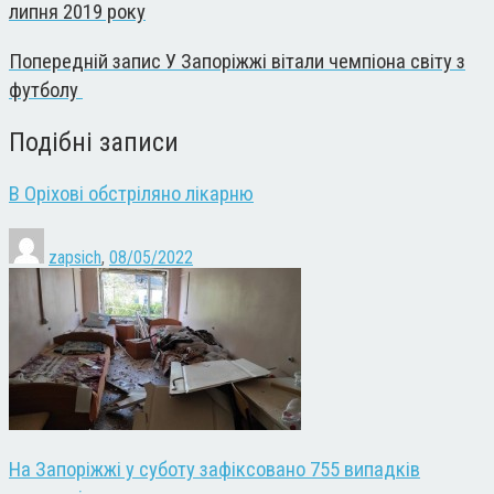
липня 2019 року
Попередній запис
У Запоріжжі вітали чемпіона світу з
футболу
Подібні записи
В Оріхові обстріляно лікарню
zapsich
,
08/05/2022
На Запоріжжі у суботу зафіксовано 755 випадків