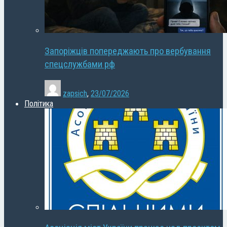
Запоріжців попереджають про вербування
спецслужбами рф
zapsich
,
23/07/2026
Політика