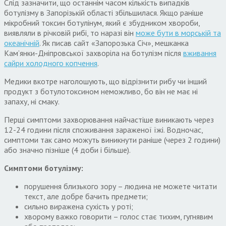
Слід зазначити, що останнім часом кількість випадків
ботулізму в Запорізькій області збільшилася. Якщо раніше
мікробний токсин ботулінум, який є збудником хвороби,
виявляли в річковій рибі, то наразі він
може бути в морській та
океанічній
. Як писав сайт «Запорозька Січ», мешканка
Кам’янки-Дніпровської захворіла на ботулізм після
вживання
сайри холодного копчення
.
Медики вкотре наголошують, що відрізнити рибу чи інший
продукт з ботулотоксином неможливо, бо він не має ні
запаху, ні смаку.
Перші симптоми захворювання найчастіше виникають через
12-24 години після споживання зараженої їжі. Водночас,
симптоми так само можуть виникнути раніше (через 2 години)
або значно пізніше (4 доби і більше).
Симптоми ботулізму:
порушення близького зору – людина не можете читати
текст, але добре бачить предмети;
сильно виражена сухість у роті;
хворому важко говорити – голос стає тихим, гугнявим