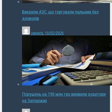
Викрили АЗС, що торгували пальним без
дозволів
zapsich
,
10/02/2026
Порушень на 190 млн грн виявили аудитори
на Запоріжжі