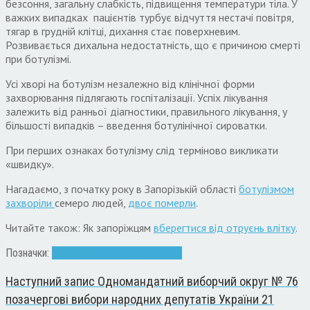
безсоння, загальну слабкість, підвищення температури тіла. У
важких випадках пацієнтів турбує відчуття нестачі повітря,
тягар в грудній клітці, дихання стає поверхневим.
Розвивається дихальна недостатність, що є причиною смерті
при ботулізмі.
Усі хворі на ботулізм незалежно від клінічної форми
захворювання підлягають госпіталізації. Успіх лікування
залежить від ранньої діагностики, правильного лікування, у
більшості випадків – введення ботулінічної сироватки.
При перших ознаках ботулізму слід терміново викликати
«швидку».
Нагадаємо, з початку року в Запорізькій області
ботулізмом
захворіли
семеро людей,
двоє померли
.
Читайте також: Як запоріжцям
вберегтися від отруєнь влітку
.
Позначки:
Ботулизм
їжа
Лікарня
хвороба
Наступний запис
Одномандатний виборчий округ № 76
позачергові вибори народних депутатів України 21