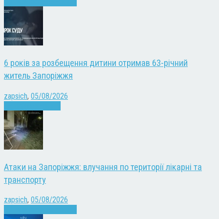
Війна
Запоріжжя
Новини
6 років за розбещення дитини отримав 63-річний
житель Запоріжжя
zapsich
,
05/08/2026
Запоріжжя
Новини
Атаки на Запоріжжя: влучання по території лікарні та
транспорту
zapsich
,
05/08/2026
Війна
Запоріжжя
Новини