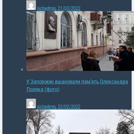
sichadmin
,
21/03/2022
У Запоріжжі вшанували пам’ять Олександра
Поляка (фото)
sichadmin
,
22/02/2022