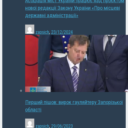
Асоціація міст України працює над проєктом
нової редакції Закону України «Про місцеві
державні адміністрації»
zapsich
,
23/12/2024
Перший пішов: вирок гауляйтеру Запорізької
області
zapsich
,
29/06/2023