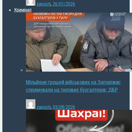
zapsich
,
26/01/2026
Кримінал
Мільйони грошей військових на Запоріжжі
спрямували на тилових бухгалтерів: ДБР
zapsich
,
03/08/2026