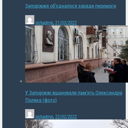
Запоріжжя об’єдналося заради перемоги
sichadmin
,
21/03/2022
У Запоріжжі вшанували пам’ять Олександра
Поляка (фото)
sichadmin
,
22/02/2022