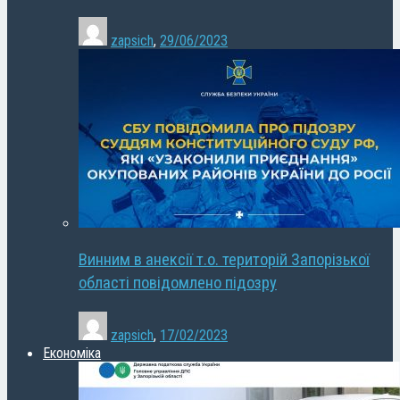
zapsich
,
29/06/2023
Винним в анексії т.о. територій Запорізької
області повідомлено підозру
zapsich
,
17/02/2023
Економіка