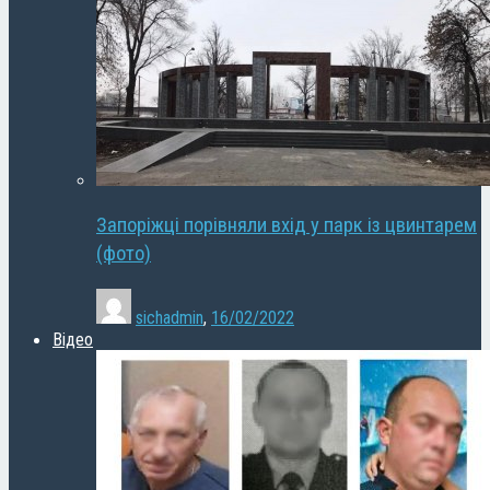
Запоріжці порівняли вхід у парк із цвинтарем
(фото)
sichadmin
,
16/02/2022
Відео