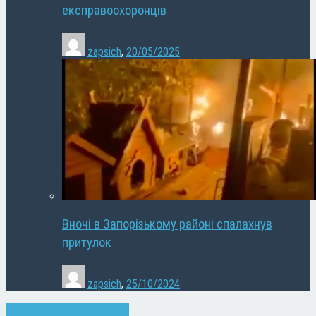
експравоохоронців
zapsich
,
20/05/2025
Вночі в Запорізькому районі спалахнув
притулок
zapsich
,
25/10/2024
Запоріжжя
Кримінал
Новини