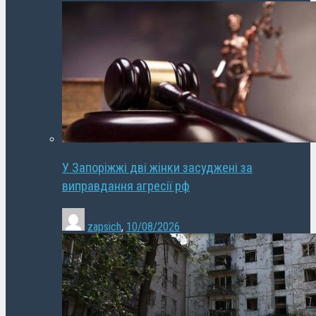
У Запоріжжі дві жінки засуджені за
виправдання агресії рф
zapsich
,
10/08/2026