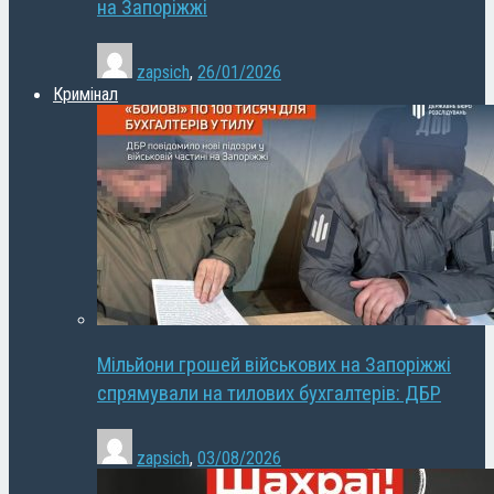
на Запоріжжі
zapsich
,
26/01/2026
Кримінал
Мільйони грошей військових на Запоріжжі
спрямували на тилових бухгалтерів: ДБР
zapsich
,
03/08/2026