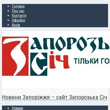
Головна
Про нас
Контакти
Офіційно
Архів
Новини Запоріжжя – сайт Запорозька Січ
Новини