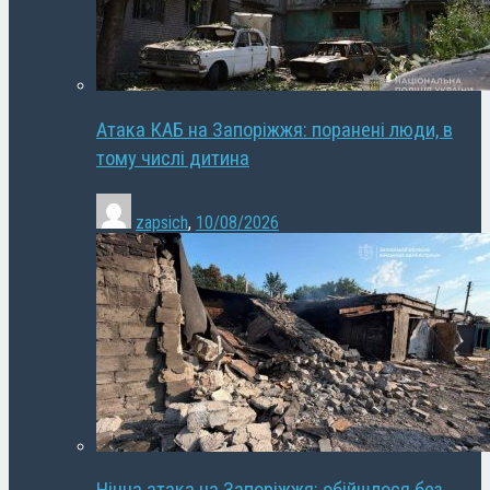
Атака КАБ на Запоріжжя: поранені люди, в
тому числі дитина
zapsich
,
10/08/2026