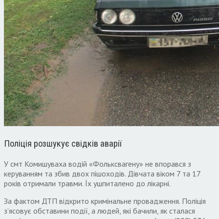
Поліція розшукує свідків аварії
У смт Комишуваха водій «Фольксвагену» не впорався з
керуванням та збив двох пішоходів. Дівчата віком 7 та 17
років отримали травми. Їх ушпиталено до лікарні.
За фактом ДТП відкрито кримінальне провадження. Поліція
з’ясовує обставини події, а людей, які бачили, як сталася