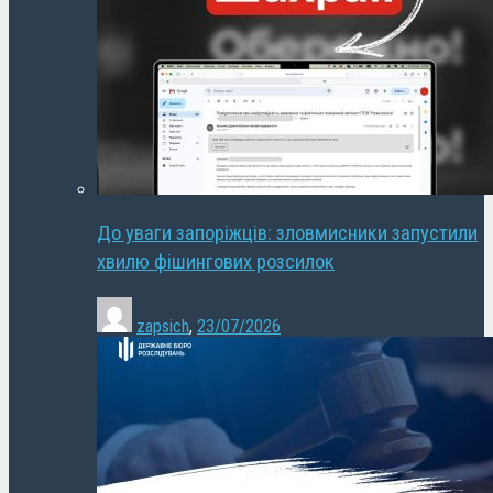
До уваги запоріжців: зловмисники запустили
хвилю фішингових розсилок
zapsich
,
23/07/2026