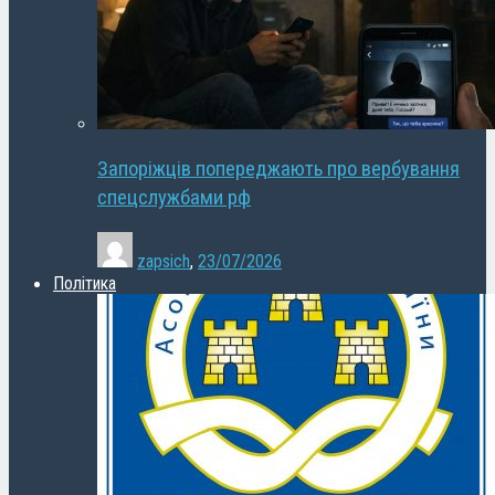
Запоріжців попереджають про вербування
спецслужбами рф
zapsich
,
23/07/2026
Політика