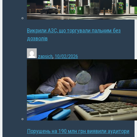
Викрили АЗС, що торгували пальним без
дозволів
zapsich
,
10/02/2026
Порушень на 190 млн грн виявили аудитори