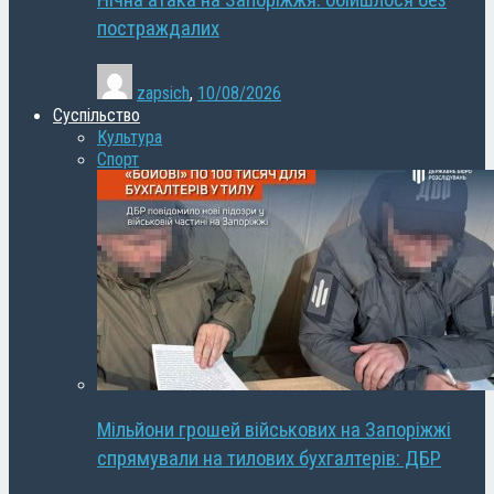
Нічна атака на Запоріжжя: обійшлося без
постраждалих
zapsich
,
10/08/2026
Суспільство
Культура
Спорт
Мільйони грошей військових на Запоріжжі
спрямували на тилових бухгалтерів: ДБР