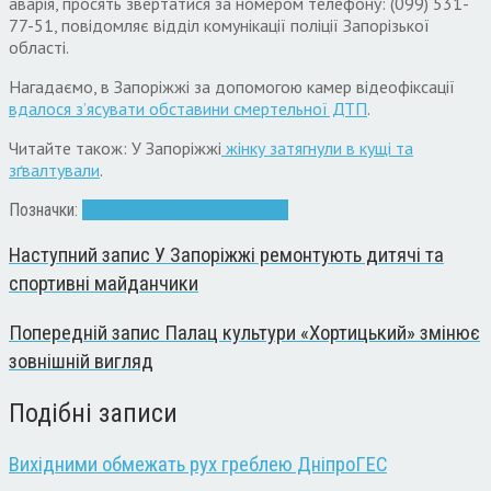
аварія, просять звертатися за номером телефону: (099) 531-
77-51, повідомляє відділ комунікації поліції Запорізької
області.
Нагадаємо, в Запоріжжі за допомогою камер відеофіксації
вдалося з’ясувати обставини смертельної ДТП
.
Читайте також: У Запоріжжі
жінку затягнули в кущі та
зґвалтували
.
Позначки:
аварія
діти
ДТП
Лікарня
поліція
Наступний запис
У Запоріжжі ремонтують дитячі та
спортивні майданчики
Попередній запис
Палац культури «Хортицький» змінює
зовнішній вигляд
Подібні записи
Вихідними обмежать рух греблею ДніпроГЕС