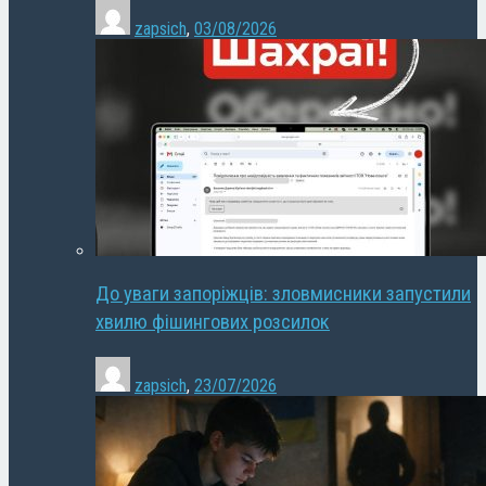
zapsich
,
03/08/2026
До уваги запоріжців: зловмисники запустили
хвилю фішингових розсилок
zapsich
,
23/07/2026