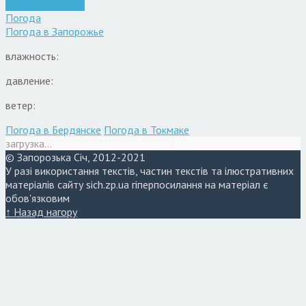
Запоріжжя
Новини
Погода
Погода в
Запорожье
влажность:
давление:
ветер:
Погода в Бердянске
Погода в Токмаке
загрузка...
© Запорозька Січ, 2012-2021
У разі використання текстів, частин текстів та ілюстративних
матеріалів сайту sich.zp.ua гіперпосилання на матеріал є
обов'язковим
↑ Назад нагору