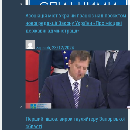
Асоціація міст України працює над проєктом
нової редакції Закону України «Про місцеві
державні адміністрації»
zapsich
,
23/12/2024
Перший пішов: вирок гауляйтеру Запорізької
області