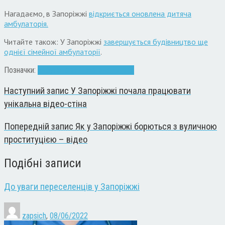
Нагадаємо, в Запоріжжі
відкриється оновлена дитяча
амбулаторія.
Читайте також: У Запоріжжі
завершується будівництво ще
однієї сімейної амбулаторії
.
Позначки:
амбулаторія
Лікарня
медицина
Наступний запис
У Запоріжжі почала працювати
унікальна відео-стіна
Попередній запис
Як у Запоріжжі борються з вуличною
проституцією – відео
Подібні записи
До уваги переселенців у Запоріжжі
zapsich
,
08/06/2022