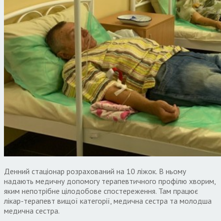
Денний стаціонар розрахований на 10 ліжок. В ньому
надають медичну допомогу терапевтичного профілю хворим,
яким непотрібне цілодобове спостереження. Там працює
лікар-терапевт вищої категорії, медична сестра та молодша
медична сестра.