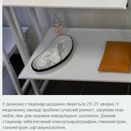
У денному стаціонарі щоденно лікуються 20-25 хворих. У
медичному закладі зробили сучасний ремонт, закупили нові
меблі, ліки для надання невідкладної допомоги. Денний
стаціонар забезпечений електрокардіографом, глюкометром,
тонометром, офтальмоскопом.