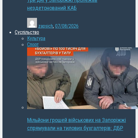
Три дні у Запоріжжі пролежав
нездетонований КАБ
zapsich
,
07/08/2026
Суспільство
Культура
Спорт
Мільйони грошей військових на Запоріжжі
спрямували на тилових бухгалтерів: ДБР