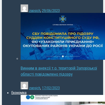
zapsich
,
29/06/2023
Винним в анексії т.о. територій Запорізької
області повідомлено підозру
zapsich
,
17/02/2023
Економіка