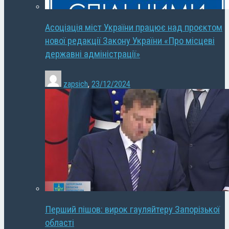
Асоціація міст України працює над проєктом
нової редакції Закону України «Про місцеві
державні адміністрації»
zapsich
,
23/12/2024
Перший пішов: вирок гауляйтеру Запорізької
області