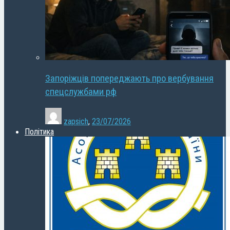
Запоріжців попереджають про вербування
спецслужбами рф
zapsich
,
23/07/2026
Політика