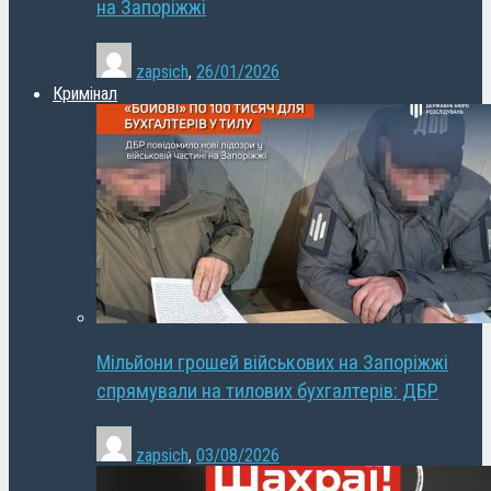
на Запоріжжі
zapsich
,
26/01/2026
Кримінал
Мільйони грошей військових на Запоріжжі
спрямували на тилових бухгалтерів: ДБР
zapsich
,
03/08/2026