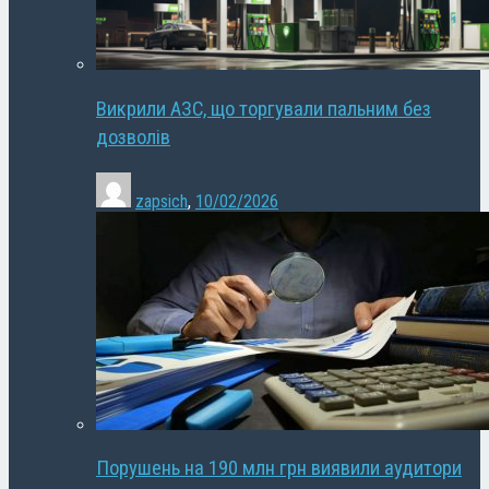
Викрили АЗС, що торгували пальним без
дозволів
zapsich
,
10/02/2026
Порушень на 190 млн грн виявили аудитори