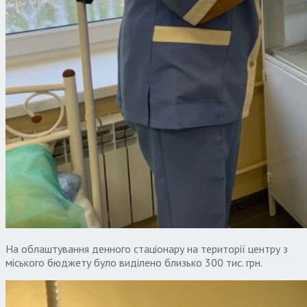
На облаштування денного стаціонару на території центру з
міського бюджету було виділено близько 300 тис. грн.