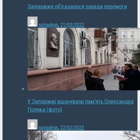
Запоріжжя об’єдналося заради перемоги
sichadmin
,
21/03/2022
У Запоріжжі вшанували пам’ять Олександра
Поляка (фото)
sichadmin
,
22/02/2022