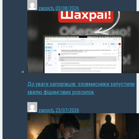
zapsich
,
03/08/2026
До уваги запоріжців: зловмисники запустили
хвилю фішингових розсилок
zapsich
,
23/07/2026