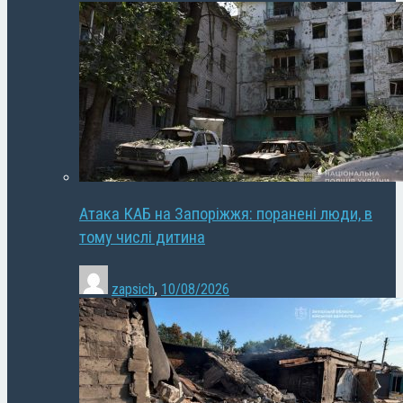
Атака КАБ на Запоріжжя: поранені люди, в
тому числі дитина
zapsich
,
10/08/2026