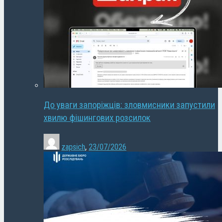
До уваги запоріжців: зловмисники запустили
хвилю фішингових розсилок
zapsich
,
23/07/2026