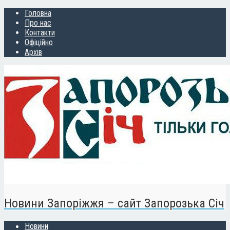
Головна
Про нас
Контакти
Офіційно
Архів
Новини Запоріжжя – сайт Запорозька Січ
Новини