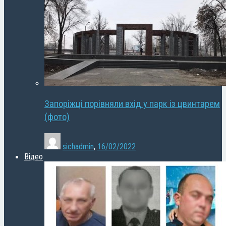
Запоріжці порівняли вхід у парк із цвинтарем
(фото)
sichadmin
,
16/02/2022
Відео