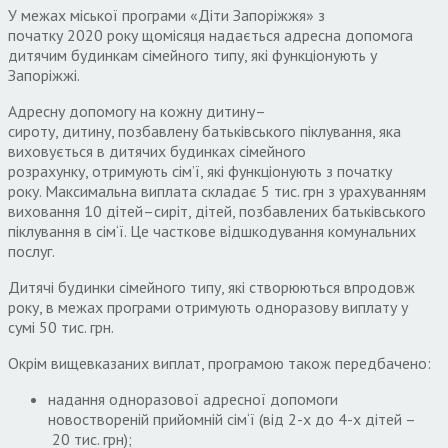
У межах міської програми «Діти Запоріжжя» з
початку
2020
року щомісяця надається адресна допомога
дитячим будинкам сімейного типу
,
які функціонують у
Запоріжжі
.
Адресну допомогу на кожну дитину
–
сироту
,
дитину
,
позбавлену батьківського піклування
,
яка
виховується в дитячих будинках сімейного
розрахунку
,
отримують сім’ї
,
які функціонують з початку
року
.
Максимальна виплата складає
5
тис
.
грн з урахуванням
виховання
10
дітей
–
сиріт
,
дітей
,
позбавлених батьківського
піклування в сім
‘
ї
.
Це часткове відшкодування комунальних
послуг
.
Дитячі будинки сімейного типу
,
які створюються впродовж
року
,
в межах програми отримують одноразову виплату у
сумі
50
тис
.
грн
.
Окрім вищевказаних виплат
,
програмою також передбачено
:
надання одноразової адресної допомоги
новоствореній прийомній сім
‘
ї
(
від
2-
х до
4-
х дітей –
20
тис
.
грн
);