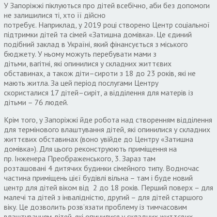
У Запоріжжі піклуються про дітей всебічно
,
аби без допомоги
не залишилися ті
,
хто її дійсно
потребує
.
Наприклад
,
у
2019
році створено Центр соціальної
підтримки дітей та сімей «Затишна домівка»
.
Це єдиний
подібний заклад в Україні
,
який фінансується з міського
бюджету
.
У ньому можуть перебувати мами з
дітьми
,
вагітні
,
які опинилися
у
складних життєвих
обставинах
,
а також діти
–
сироти з
18
до
23
років
,
які не
мають житла
.
За цей період послугами Центру
скористалися
17
дітей
–
сиріт
,
а відділення для матерів
і
з
дітьми –
76
людей
.
Крім того
,
у Запоріжжі йде робота над створенням відділення
для термінового влаштування дітей
,
які опинилися у складних
життєвих обставинах
(
воно увійде до Центру «Затишна
домівка»
).
Для цього реконструюють приміщення на
пр
.
Інженера Преображенського
, 3.
Зараз там
розташовані
4
дитячих будинки сімейного типу
.
Водночас
частина приміщень цієї будівлі вільна – там
і
буде новий
центр для дітей віком від
2
до
18
років
.
Перший поверх – для
малечі та дітей з інвалідністю
,
другий – для дітей старшого
віку
.
Це дозволить розв’язати проблему із тимчасовим
влаштуванням дітей
,
які опинилися у складних життєвих