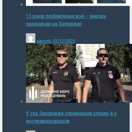
15 років позбавлення волі – вироки
зрадникам на Запоріжжі
zapsich
,
05/12/2025
У суд Запоріжжя спрямували справу 4-х
експравоохоронців