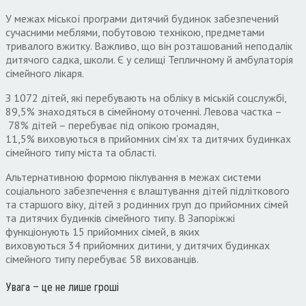
У межах міської програми дитячий будинок забезпечений
сучасними меблями
,
побутовою технікою
,
предметами
тривалого вжитку
.
Важливо
,
що він розташований неподалік
дитячого садка
,
школи
.
Є у селищі Тепличному й амбулаторія
сімейного лікаря
.
З
1072
дітей
,
які перебувають на обліку в міській соцслужбі
,
89,5%
знаходяться в сімейному оточенні
.
Левова частка –
78%
дітей – перебуває під опікою громадян
,
11,5%
виховуються в прийомних сім’ях та дитячих будинках
сімейного типу міста та області
.
Альтернативною формою піклування в межах системи
соціального забезпечення є влаштування дітей підліткового
та старшого віку
,
дітей з родинних груп до прийомних сімей
та дитячих будинків сімейного типу
.
В Запоріжжі
функціонують
15
прийомних сімей
,
в яких
виховуються
34
прийомних дитини
,
у дитячих будинках
сімейного типу перебуває
58
вихованців
.
Увага – це не лише гроші