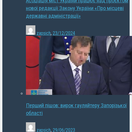
Асоціація міст України працює над проєктом
нової редакції Закону України «Про місцеві
державні адміністрації»
zapsich
,
23/12/2024
Перший пішов: вирок гауляйтеру Запорізької
області
zapsich
,
29/06/2023