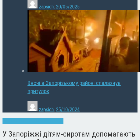
zapsich
,
20/05/2025
Вночі в Запорізькому районі спалахнув
притулок
zapsich
,
25/10/2024
Запоріжжя
Новини
Суспільство
У Запоріжжі дітям-сиротам допомагають