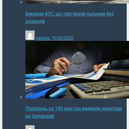
Викрили АЗС, що торгували пальним без
дозволів
zapsich
,
10/02/2026
Порушень на 190 млн грн виявили аудитори
на Запоріжжі