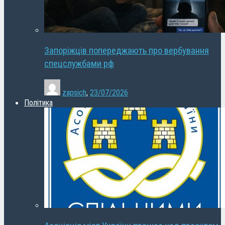
Запоріжців попереджають про вербування
спецслужбами рф
zapsich
,
23/07/2026
Політика