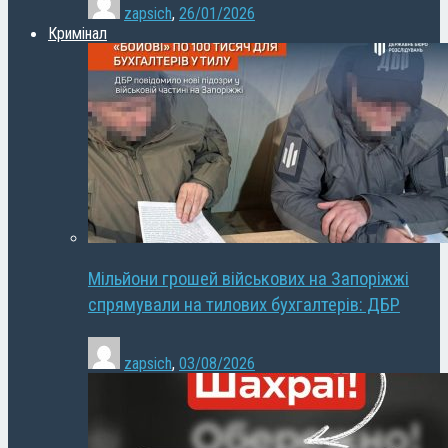
zapsich
,
26/01/2026
Кримінал
Мільйони грошей військових на Запоріжжі
спрямували на тилових бухгалтерів: ДБР
zapsich
,
03/08/2026