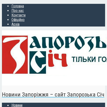
Головна
Про нас
Контакти
Офіційно
Архів
Новини Запоріжжя – сайт Запорозька Січ
Новини