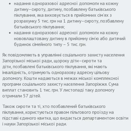
надання одноразової адресної допомоги на кожну
дитину
–
сироту
,
дитину
,
позбавлену батьківського
піклування
,
яка виховується в прийомних сім
‘
ях з
розрахунку
5
тис
.
грн на
1
дитину
–
сироту
,
позбавлену
батьківського піклування
;
надання одноразової адресної допомоги на кожну
нововлаштовану дитину в прийомну сім
‘
ю або дитячий
будинок сімейного типу –
5
тис
.
грн
.
Як повідомляють в управлінні соціального захисту населення
Запорізької міської ради
,
щороку діти
–
сироти та
діти
,
позбавлені батьківського піклування
,
які мають
інвалідність
,
отримують одноразову адресну цільову
допомогу
.
Кошти надаються в межах міської комплексної
програми соціального захисту населення Запоріжжя
.
Сума
виплат становить
1
тис
.
грн
.
У листопаді таку допомогу
отримали
57
дітей
.
Також сироти та ті
,
хто позбавлений батьківського
піклування
,
користуються правом пільгового проїзду на
підставі єдиного квитка
,
що видається департаментом освіти
і науки Запорізької міської ради
.