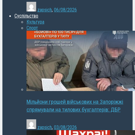
zapsich
,
06/08/2026
Суспільство
Культура
Спорт
Мільйони грошей військових на Запоріжжі
спрямували на тилових бухгалтерів: ДБР
zapsich
,
03/08/2026