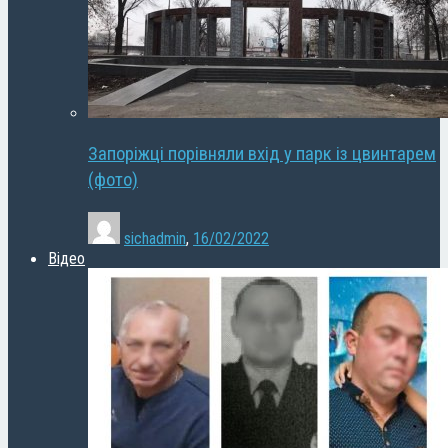
Запоріжці порівняли вхід у парк із цвинтарем
(фото)
sichadmin
,
16/02/2022
Відео