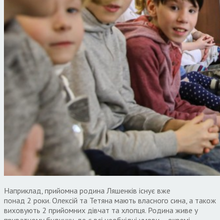
Наприклад
,
прийомна родина Ляшенків існує вже
понад
2
роки
.
Олексій та Тетяна мають власного сина
,
а також
виховують
2
прийомних дівчат та хлопця
.
Родина живе у
приватному будинку
,
де є всі необхідні умови – окремі