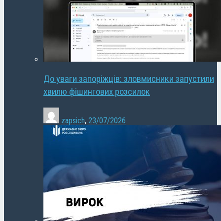
До уваги запоріжців: зловмисники запустили
хвилю фішингових розсилок
zapsich
,
23/07/2026