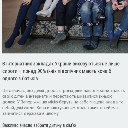
В
інтернатних закладах України виховуються не лише
сироти –
понад
90%
їхніх підопічних мають хоча б
одного з батьків
Це означає
,
що деякі дорослі громадяни нашої країни здають
своїх дітей в інтернати й перестають цікавитися їхньою
долею
.
У Запоріжжі цю місію беруть на себе місцева влада та
небайдужі люди
.
Хоча влаштуванням доль таких дітей має
займатися держава в цілому
Важливо вчасно забрати дитину в сім’ю