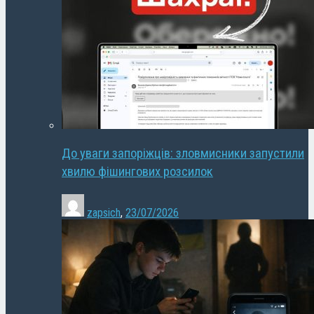
До уваги запоріжців: зловмисники запустили
хвилю фішингових розсилок
zapsich
,
23/07/2026