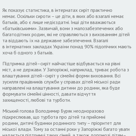
Як показує статистика
,
в інтернатах сиріт практично
немає
.
Оскільки сироти – це діти
,
в яких або взагалі немає
батьків
,
або є лише недієздатні
.
Інші діти вважаються
«батьківськими»
.
Зазвичай
,
вони з малозабезпечених або
багатодітних родин
,
які не справляються з вихованням дітей
та віддають їх на державне забезпечення
.
Взагалі
в
інтернатних закладах України понад
90%
підопічних мають
хоча б одного з батьків
.
Підтримка дітей
–
сиріт найчастіше відбувається на рівні
міст
,
а не держави
.
У Запоріжжі
,
наприклад
,
триває робота з
влаштування дітей
–
сиріт у сімейні форми виховання
.
Всі
зусилля працівників служби у справах дітей міської ради
направлені на влаштування дитини до родини
,
яка буде
формувати сімейні цінності
,
давати відчуття
захищеності
,
любові та турботи
.
Міський голова
Володимир Буряк
неодноразово
підкреслював
,
що турбота про дітей та прийомні
родини
,
дитячі будинки родинного типу – пріоритет для
міської влади
.
Тому за останні роки у Запоріжжі багато уваги
надається підтрим
ці
таких сімей
,
а також допомо
зі
дітям
–