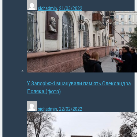
sichadmin
,
21/03/2022
У Запоріжжі вшанували пам’ять Олександра
Поляка (фото)
sichadmin
,
22/02/2022