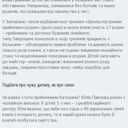
обставинах
.
Наприклад
,
залишилися без батьків та інших
родичів
,
постраждали від насильства у сім’ї
.
У Запоріжжі також відбуваються тренінги «Школа підтримки
прийомних родин»
.
Цього разу в ньому взяли участь
17
родин
– прийомних та дитячих будинків сімейного
типу
.
Запрошені психологи в ході тренінгів працюють з
батьками – обговорюють наявні проблеми та шукають шляхи
їхнього розв’язання
,
а також методики зміцнення емоційного
стану та моделювання поведінки в родині
.
Дітей залучають
до майстер
–
класів
,
конкурсів і виконання різного роду
завдань
,
зокрема підготовки хенд
–
мейд поробок для
батьків
.
Подбати про чужу дитину
,
як про свою
Чи важко стати прийомними батьками
?
Юлія Павлова
разом з
чоловіком виховує
9
дітей
. 5
з них – з реабілітаційного
центру
.
Юля вважає
,
що якби хоч одна з
40
українських сімей
взяла з інтернату дитину
,
то в нашій країні можна було б
взагалі позбутися сирітства
.