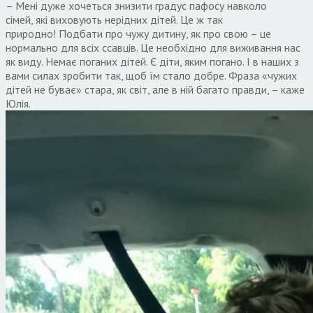
– Мені дуже хочеться
з
низити градус пафосу навколо
сімей
,
які виховують нерідних дітей
.
Це ж так
природно
!
Подбати про чужу дитину
,
як про свою – це
нормально для всіх ссавців
.
Це необхідно для виживання нас
як виду
.
Немає поганих дітей
.
Є діти
,
яким погано
.
І в наших з
вами силах зробити так
,
щоб їм стало добре
.
Фраза «чужих
дітей не буває» стара
,
як світ
,
але в ній багато правди
,
– каже
Юлія
.