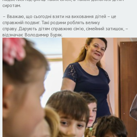
сиротам
.
– Вважаю
,
що сьогодні взяти на виховання дітей – це
справжній подвиг
.
Такі родини роблять велику
справу
.
Дарують дітям справжню сім’ю
,
сімейний затишок
,
–
відзначає Володимир Буряк
.