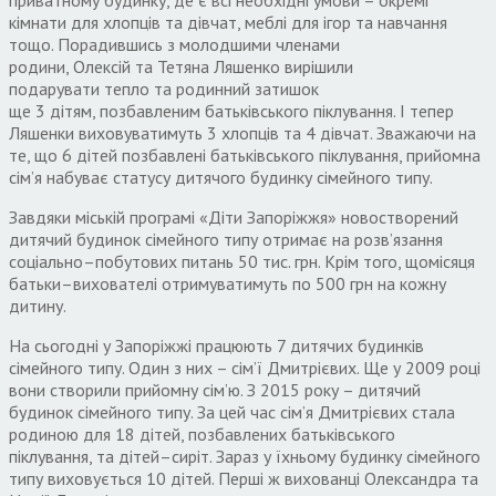
кімнати для хлопців та дівчат
,
меблі для ігор та навчання
тощо
.
Порадившись з молодшими членами
родини
,
Олексій
та
Тетяна Ляшенко
вирішили
подарувати тепло та родинний затишок
ще
3
дітям
,
позбавленим батьківського піклування
.
І тепер
Ляшенки виховуватимуть
3
хлопців та
4
дівчат
.
Зважаючи на
те
,
що
6
дітей позбавлені батьківського піклування
,
прийомна
сім’я набуває статусу дитячого будинку сімейного типу
.
Завдяки міській програмі «Діти Запоріжжя» новостворений
дитячий будинок сімейного типу отримає на розв’язання
соціально
–
побутових питань
50
тис
.
грн
.
Крім того
,
щомісяця
батьки
–
вихователі отримуватимуть по
500
грн на кожну
дитину
.
На сьогодні у Запоріжжі працюють
7
дитячих будинків
сімейного типу
.
Один з них – сім’ї Дмитрієвих
.
Ще у
2009
році
вони створили прийомну сім’ю
.
З
2015
року – дитячий
будинок сімейного типу
.
За цей час сім’я Дмитрієвих стала
родиною для
18
дітей
,
позбавлених батьківського
піклування
,
та дітей
–
сиріт
.
Зараз у їхньому будинку сімейного
типу виховується
10
дітей
.
Перші ж вихованці Олександра та