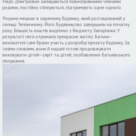
Надії Дмитрієвих залишаються повноправними членами
родини
,
постійно спілкуються
,
підтримують одне одного
.
Родина мешкає в окремому будинку
,
який розташований у
селищі Тепличному
.
Його будівництво завершили на початку
року
.
Більшість коштів виділено з бюджету Запоріжжя
.
У
результаті сім’я отримала прекрасне житло
.
Батьки
–
вихователі самі брали участь у розробці проєкту будинку
.
За
їхніми словами
,
вони й надалі готові продовжувати
виховувати дітей
–
сиріт та дітей
,
позбавлених батьківського
піклування
.