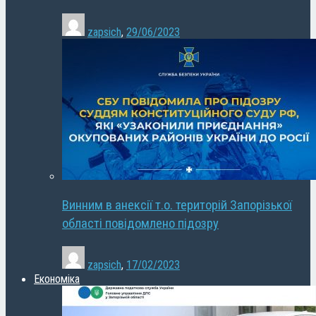
zapsich
,
29/06/2023
Винним в анексії т.о. територій Запорізької
області повідомлено підозру
zapsich
,
17/02/2023
Економіка