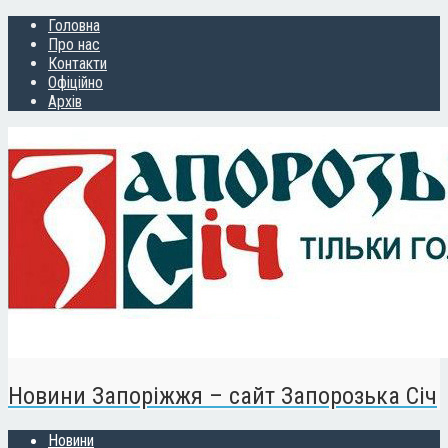
Головна
Про нас
Контакти
Офіційно
Архів
Новини Запоріжжя – сайт Запорозька Січ
Новини