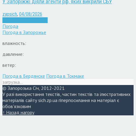
У Запоріжжі діяли агенти рф, яких викрили СБУ
zapsich
,
04/08/2026
Війна
Запоріжжя
Новини
Погода
Погода в
Запорожье
влажность:
давление:
ветер:
Погода в Бердянске
Погода в Токмаке
загрузка...
© Запорозька Січ, 2012-2021
У разі використання текстів, частин текстів та ілюстративних
матеріалів сайту sich.zp.ua гіперпосилання на матеріал є
обов'язковим
↑ Назад нагору