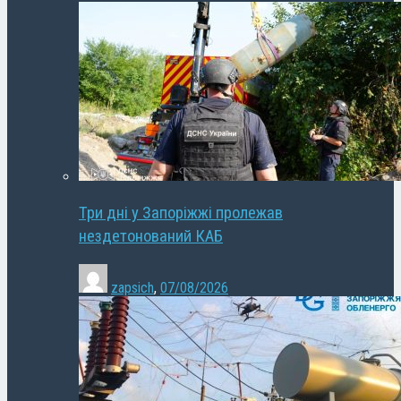
Три дні у Запоріжжі пролежав
нездетонований КАБ
zapsich
,
07/08/2026