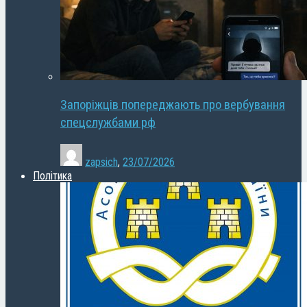
Запоріжців попереджають про вербування
спецслужбами рф
zapsich
,
23/07/2026
Політика