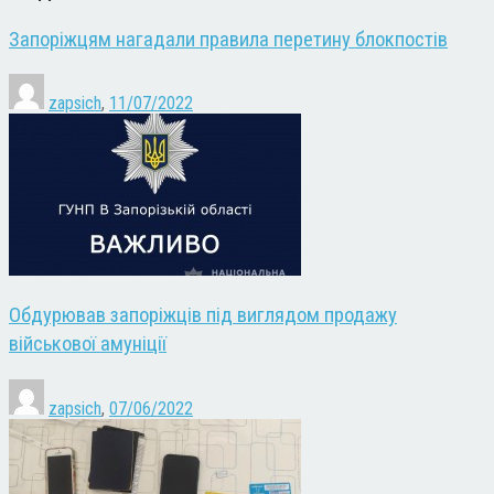
Запоріжцям нагадали правила перетину блокпостів
zapsich
,
11/07/2022
Обдурював запоріжців під виглядом продажу
військової амуніції
zapsich
,
07/06/2022