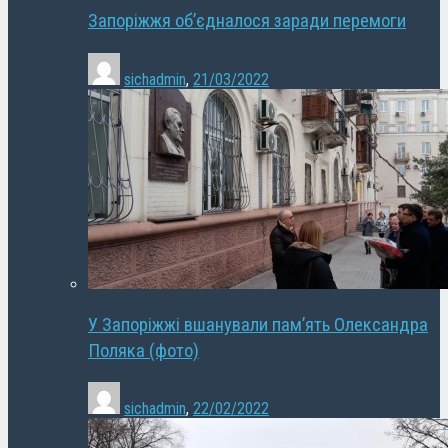
Запоріжжя об’єдналося заради перемоги
sichadmin
,
21/03/2022
У Запоріжжі вшанували пам’ять Олександра
Поляка (фото)
sichadmin
,
22/02/2022