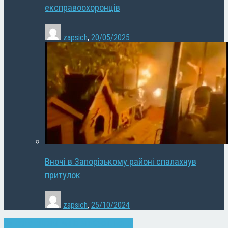
експравоохоронців
zapsich
,
20/05/2025
Вночі в Запорізькому районі спалахнув
притулок
zapsich
,
25/10/2024
Запоріжжя
Кримінал
Новини
Суспільство