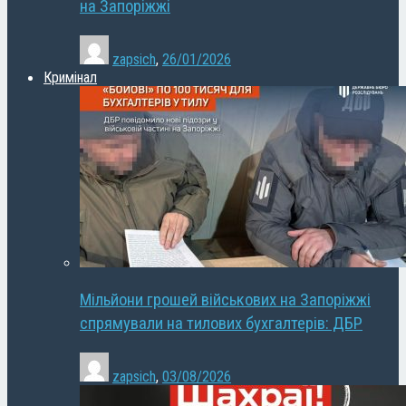
на Запоріжжі
zapsich
,
26/01/2026
Кримінал
Мільйони грошей військових на Запоріжжі
спрямували на тилових бухгалтерів: ДБР
zapsich
,
03/08/2026