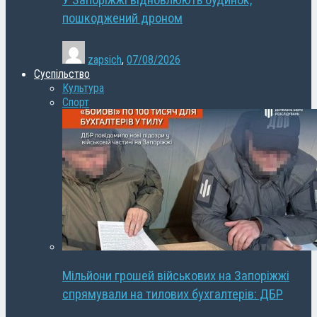
У Запоріжжі відновлюють будинок,
пошкоджений дроном
zapsich
,
07/08/2026
Суспільство
Культура
Спорт
Мільйони грошей військових на Запоріжжі
спрямували на тилових бухгалтерів: ДБР