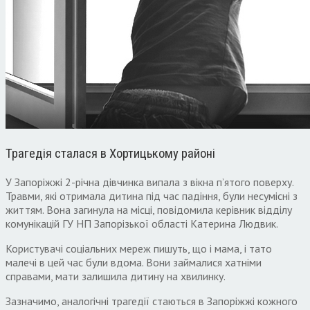
Трагедія сталася в Хортицькому районі
У Запоріжжі 2-річна дівчинка випала з вікна п’ятого поверху.
Травми, які отримала дитина під час падіння, були несумісні з
життям. Вона загинула на місці, повідомила керівник відділу
комунікацій ГУ НП Запорізької області Катерина Людвик.
Користувачі соціальних мереж пишуть, що і мама, і тато
малечі в цей час були вдома. Вони займалися хатніми
справами, мати залишила дитину на хвилинку.
Зазначимо, аналогічні трагедії стаються в Запоріжжі кожного