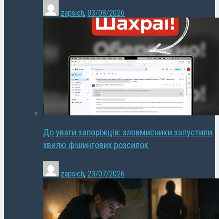
zapsich
,
03/08/2026
До уваги запоріжців: зловмисники запустили
хвилю фішингових розсилок
zapsich
,
23/07/2026