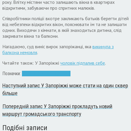
року. Влітку містяни часто залишають вікна в квартирах
відкритими, забуваючи про спритних малюків.
Співробітники поліції вкотре закликають батьків берегти дітей
від небезпеки відкритих вікон, пояснювати їм та не залишати
одних. Виходячи з кімнати, в якій знаходиться дитина, слід
закривати вікна та балкони.
Нагадаємо, суд виніс вирок запоріжанці, яка
викинула з
балкона немовля
.
Читайте також: У Запоріжжі
чоловік підпалив себе
.
Позначки:
вікно
дитина
поліція
смерть
Наступний запис
У Запоріжжі може стати на один сквер
більше
Попередній запис
У Запоріжжі прокладуть новий
маршрут громадського транспорту
Подібні записи