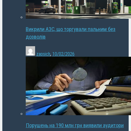
Викрили АЗС, що торгували пальним без
дозволів
zapsich
,
10/02/2026
Порушень на 190 млн грн виявили аудитори