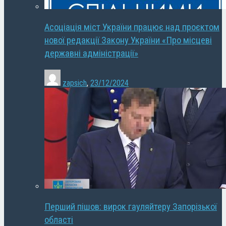
Асоціація міст України працює над проєктом
нової редакції Закону України «Про місцеві
державні адміністрації»
zapsich
,
23/12/2024
Перший пішов: вирок гауляйтеру Запорізької
області