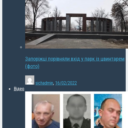
Запоріжці порівняли вхід у парк із цвинтарем
(фото)
sichadmin
,
16/02/2022
Відео