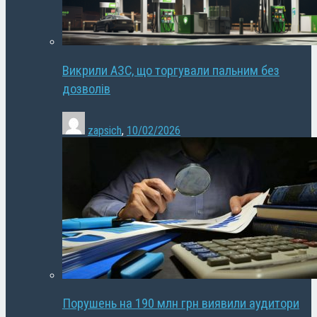
Викрили АЗС, що торгували пальним без
дозволів
zapsich
,
10/02/2026
Порушень на 190 млн грн виявили аудитори