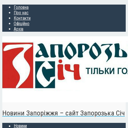
Головна
Про нас
Контакти
Офіційно
Архів
Новини Запоріжжя – сайт Запорозька Січ
Новини