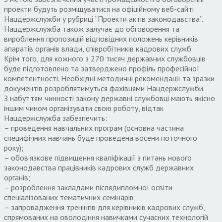
проекти будуть розміщуватися на офіційному веб-сайті
Нацдержслужби у рубриці “Проекти актів законодавства”.
Нацдержслужба також залучає до обговорення та
вироблення пропозицій відповідних положень керівників
апаратів органів влади, співробітників кадрових служб.
Крім того, для кожного з 270 тисяч державних службовців
буде підготовлено та затверджено профіль професійної
компетентності. Необхідні методичні рекомендації та зразки
документів розроблятимуться фахівцями Нацдержслужби.
З набуттям чинності закону державні службовці мають якісно
іншим чином організувати свою роботу, відтак
Нацдержслужба забезпечить:
– проведення навчальних програм (основна частина
специфічних навчань буде проведена восени поточного
року);
– обов’язкове підвищення кваліфікації з питань нового
законодавства працівників кадрових служб державних
органів;
– розроблення закладами післядипломної освіти
спеціалізованих тематичних семінарів;
– запровадження тренінгів для керівників кадрових служб,
спрямованих на оволодіння навичками сучасних технологій