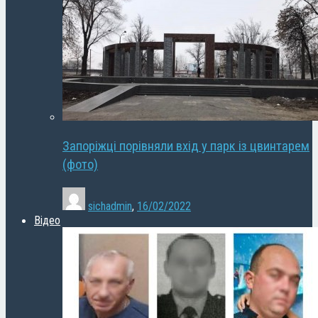
Запоріжці порівняли вхід у парк із цвинтарем
(фото)
sichadmin
,
16/02/2022
Відео