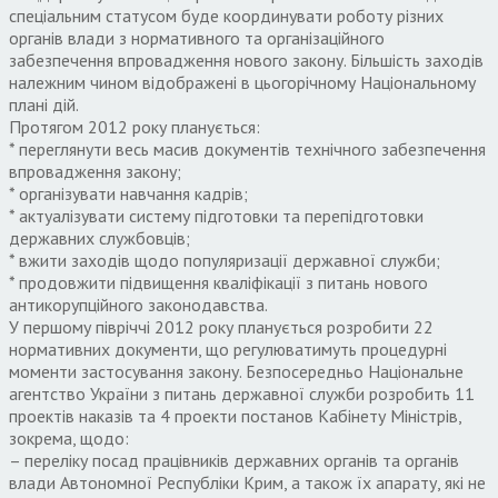
спеціальним статусом буде координувати роботу різних
органів влади з нормативного та організаційного
забезпечення впровадження нового закону. Більшість заходів
належним чином відображені в цьогорічному Національному
плані дій.
Протягом 2012 року планується:
* переглянути весь масив документів технічного забезпечення
впровадження закону;
* організувати навчання кадрів;
* актуалізувати систему підготовки та перепідготовки
державних службовців;
* вжити заходів щодо популяризації державної служби;
* продовжити підвищення кваліфікації з питань нового
антикорупційного законодавства.
У першому півріччі 2012 року планується розробити 22
нормативних документи, що регулюватимуть процедурні
моменти застосування закону. Безпосередньо Національне
агентство України з питань державної служби розробить 11
проектів наказів та 4 проекти постанов Кабінету Міністрів,
зокрема, щодо:
– переліку посад працівників державних органів та органів
влади Автономної Республіки Крим, а також їх апарату, які не