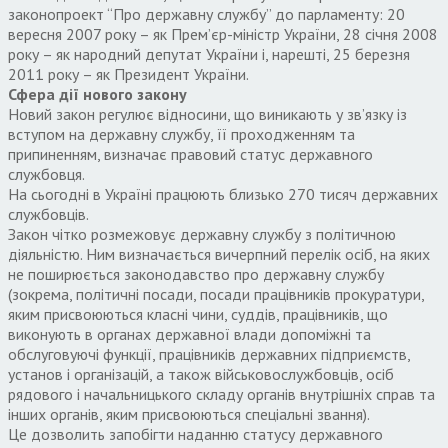
законопроект “Про державну службу” до парламенту: 20
вересня 2007 року – як Прем’єр-міністр України, 28 січня 2008
року – як народний депутат України і, нарешті, 25 березня
2011 року – як Президент України.
Сфера дії нового закону
Новий закон регулює відносини, що виникають у зв’язку із
вступом на державну службу, її проходженням та
припиненням, визначає правовий статус державного
службовця.
На сьогодні в Україні працюють близько 270 тисяч державних
службовців.
Закон чітко розмежовує державну службу з політичною
діяльністю. Ним визначається вичерпний перелік осіб, на яких
не поширюється законодавство про державну службу
(зокрема, політичні посади, посади працівників прокуратури,
яким присвоюються класні чини, суддів, працівників, що
виконують в органах державної влади допоміжні та
обслуговуючі функції, працівників державних підприємств,
установ і організацій, а також військовослужбовців, осіб
рядового і начальницького складу органів внутрішніх справ та
інших органів, яким присвоюються спеціальні звання).
Це дозволить запобігти наданню статусу державного