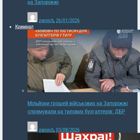
на Запоріжжі
zapsich
,
26/01/2026
Кримінал
Мільйони грошей військових на Запоріжжі
спрямували на тилових бухгалтерів: ДБР
zapsich
,
03/08/2026