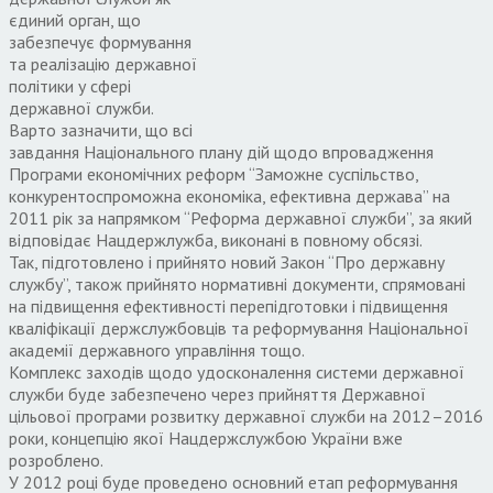
єдиний орган, що
забезпечує формування
та реалізацію державної
політики у сфері
державної служби.
Варто зазначити, що всі
завдання Національного плану дій щодо впровадження
Програми економічних реформ “Заможне суспільство,
конкурентоспроможна економіка, ефективна держава” на
2011 рік за напрямком “Реформа державної служби”, за який
відповідає Нацдержлужба, виконані в повному обсязі.
Так, підготовлено і прийнято новий Закон “Про державну
службу”, також прийнято нормативні документи, спрямовані
на підвищення ефективності перепідготовки і підвищення
кваліфікації держслужбовців та реформування Національної
академії державного управління тощо.
Комплекс заходів щодо удосконалення системи державної
служби буде забезпечено через прийняття Державної
цільової програми розвитку державної служби на 2012–2016
роки, концепцію якої Нацдержслужбою України вже
розроблено.
У 2012 році буде проведено основний етап реформування