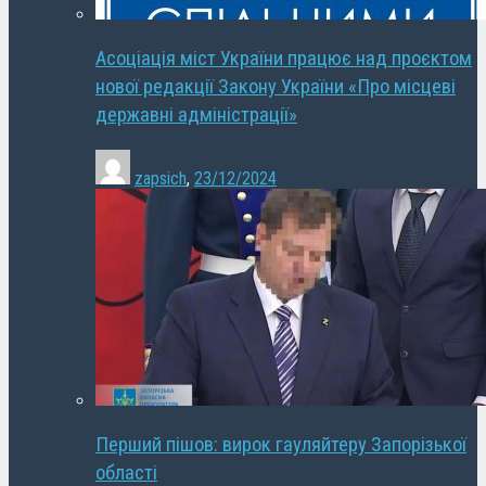
Асоціація міст України працює над проєктом
нової редакції Закону України «Про місцеві
державні адміністрації»
zapsich
,
23/12/2024
Перший пішов: вирок гауляйтеру Запорізької
області