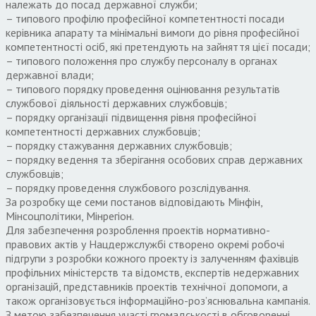
належать до посад державної служби;
– типового профілю професійної компетентності посади
керівника апарату та мінімальні вимоги до рівня професійної
компетентності осіб, які претендують на зайняття цієї посади;
– типового положення про службу персоналу в органах
державної влади;
– типового порядку проведення оцінювання результатів
службової діяльності державних службовців;
– порядку організації підвищення рівня професійної
компетентності державних службовців;
– порядку стажування державних службовців;
– порядку ведення та зберігання особових справ державних
службовців;
– порядку проведення службового розслідування.
За розробку ще семи постанов відповідають Мінфін,
Мінсоцполітики, Мінрегіон.
Для забезпечення розроблення проектів нормативно-
правових актів у Нацдержслужбі створено окремі робочі
підгрупи з розробки кожного проекту із залученням фахівців
профільних міністерств та відомств, експертів недержавних
організацій, представників проектів технічної допомоги, а
також організовується інформаційно-роз’яснювальна кампанія.
З метою забезпечення участі громадськості в обговоренні