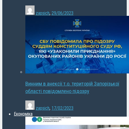
zapsich
,
29/06/2023
Винним в анексії т.о. територій Запорізької
області повідомлено підозру
zapsich
,
17/02/2023
Економіка