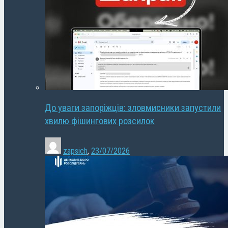
До уваги запоріжців: зловмисники запустили
хвилю фішингових розсилок
zapsich
,
23/07/2026