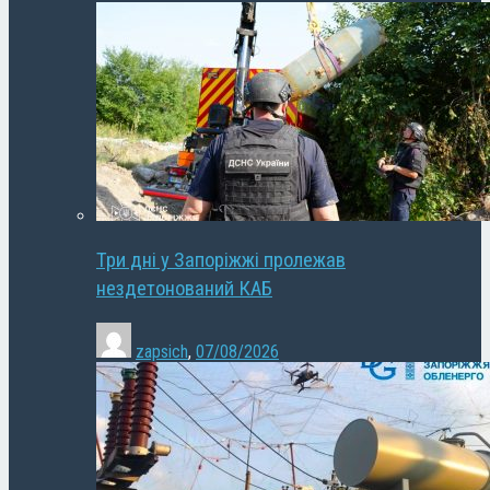
Три дні у Запоріжжі пролежав
нездетонований КАБ
zapsich
,
07/08/2026