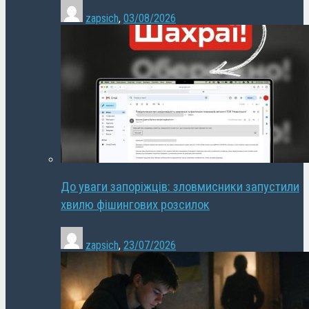
zapsich
,
03/08/2026
До уваги запоріжців: зловмисники запустили
хвилю фішингових розсилок
zapsich
,
23/07/2026