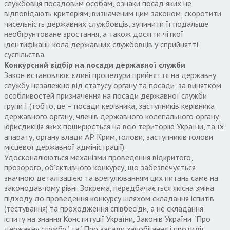
службовця посадовим особам, ознаки посад яких не
відповідають критеріям, визначеним цим законом, скоротити
чисельність державних службовців, зупинити її подальше
необґрунтоване зростання, а також досягти чіткої
ідентифікації кола державних службовців у сприйнятті
суспільства.
Конкурсний відбір на посади державної служби
Закон встановлює єдині процедури прийняття на державну
службу незалежно від статусу органу та посади, за винятком
особливостей призначення на посади державної служби
групи І (тобто, це – посади керівника, заступників керівника
державного органу, членів державного колегіального органу,
юрисдикція яких поширюється на всю територію України, та їх
апарату, органу влади АР Крим, голови, заступників голови
місцевої державної адміністрації).
Удосконалюються механізми проведення відкритого,
прозорого, об’єктивного конкурсу, що забезпечується
значною деталізацією та врегулюванням цих питань саме на
законодавчому рівні. Зокрема, передбачається якісна зміна
підходу до проведення конкурсу шляхом складання іспитів
(тестування) та проходження співбесіди, а не складання
іспиту на знання Конституції України, Законів України “Про
державну службу” та “Про засади запобігання і протидії