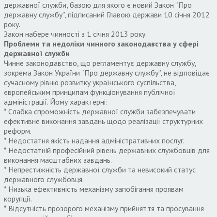
державної служби, базою для якого є новий Закон “Про
державну службу”, підписаний Главою держави 10 січня 2012
року.
Закон набере чинності з 1 січня 2013 року.
Проблеми та недоліки чинного законодавства у сфері
державної служби
Чинне законодавство, що регламентує державну службу,
зокрема Закон України “Про державну службу”, не відповідає
сучасному рівню розвитку українського суспільства,
європейським принципам функціонування публічної
адміністрації. Йому характерні:
* Слабка спроможність державної служби забезпечувати
ефективне виконання завдань щодо реалізації структурних
реформ.
* Недостатня якість надання адміністративних послуг.
* Недостатній професійний рівень державних службовців для
виконання масштабних завдань.
* Непрестижність державної служби та невисокий статус
державного службовця.
* Низька ефективність механізму запобігання проявам
корупції.
* Відсутність прозорого механізму прийняття та просування