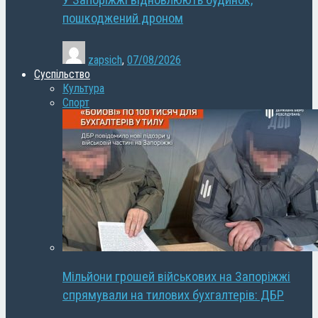
У Запоріжжі відновлюють будинок,
пошкоджений дроном
zapsich
,
07/08/2026
Суспільство
Культура
Спорт
Мільйони грошей військових на Запоріжжі
спрямували на тилових бухгалтерів: ДБР