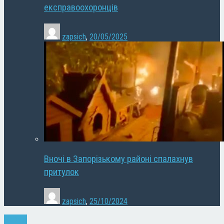
експравоохоронців
zapsich
,
20/05/2025
Вночі в Запорізькому районі спалахнув
притулок
zapsich
,
25/10/2024
Новини