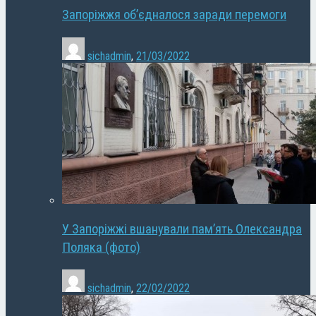
Запоріжжя об’єдналося заради перемоги
sichadmin
,
21/03/2022
У Запоріжжі вшанували пам’ять Олександра
Поляка (фото)
sichadmin
,
22/02/2022