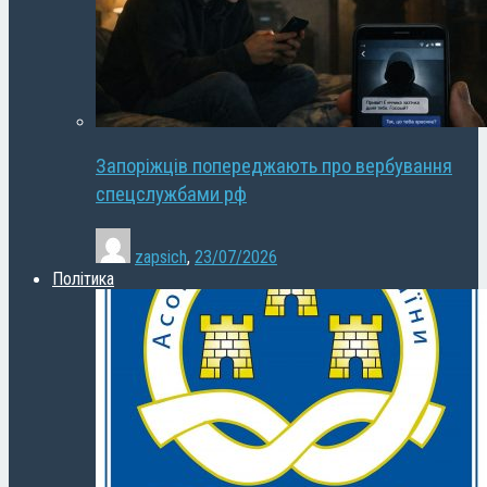
Запоріжців попереджають про вербування
спецслужбами рф
zapsich
,
23/07/2026
Політика