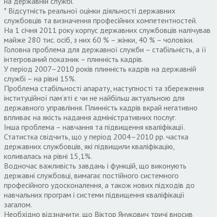
на державній службі.
* Відсутність реальної оцінки діяльності державних
службовців та визначення професійних компетентностей.
На 1 січня 2011 року корпус державних службовців налічував
майже 280 тис. осіб, з них 60 % – жінки, 40 % – чоловіки.
Головна проблема для державної служби – стабільність, а її
інтегрований показник – плинність кадрів.
У період 2007–2010 років плинність кадрів на державній
службі – на рівні 15%.
Проблема стабільності апарату, наступності та збереження
інституційної пам’яті є чи не найбільш актуальною для
державного управління. Плинність кадрів вкрай негативно
впливає на якість надання адміністративних послуг.
Інша проблема – навчання та підвищення кваліфікації.
Статистка свідчить, що у період 2004–2010 рр. частка
державних службовців, які підвищили кваліфікацію,
коливалась на рівні 15,1%.
Водночас важливість завдань і функцій, що виконують
державні службовці, вимагає постійного системного
професійного удосконалення, а також нових підходів до
навчальних програм і системи підвищення кваліфікації
загалом.
Необхідно відзначити, що Віктор Янукович тричі вносив