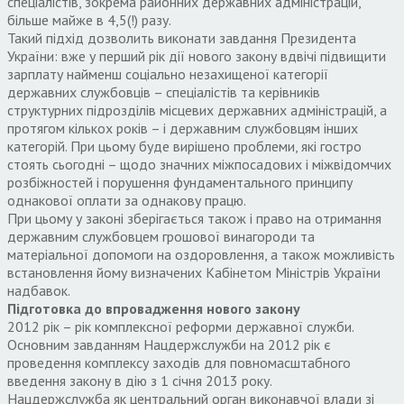
спеціалістів, зокрема районних державних адміністрацій,
більше майже в 4,5(!) разу.
Такий підхід дозволить виконати завдання Президента
України: вже у перший рік дії нового закону вдвічі підвищити
зарплату найменш соціально незахищеної категорії
державних службовців – спеціалістів та керівників
структурних підрозділів місцевих державних адміністрацій, а
протягом кількох років – і державним службовцям інших
категорій. При цьому буде вирішено проблеми, які гостро
стоять сьогодні – щодо значних міжпосадових і міжвідомчих
розбіжностей і порушення фундаментального принципу
однакової оплати за однакову працю.
При цьому у законі зберігається також і право на отримання
державним службовцем грошової винагороди та
матеріальної допомоги на оздоровлення, а також можливість
встановлення йому визначених Кабінетом Міністрів України
надбавок.
Підготовка до впровадження нового закону
2012 рік – рік комплексної реформи державної служби.
Основним завданням Нацдержслужби на 2012 рік є
проведення комплексу заходів для повномасштабного
введення закону в дію з 1 січня 2013 року.
Нацдержслужба як центральний орган виконавчої влади зі