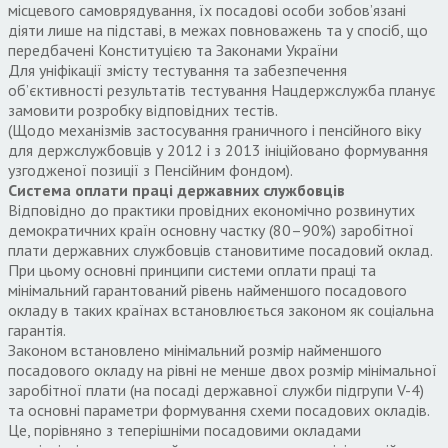
місцевого самоврядування, їх посадові особи зобов’язані
діяти лише на підставі, в межах повноважень та у спосіб, що
передбачені Конституцією та Законами України
Для уніфікації змісту тестування та забезпечення
об’єктивності результатів тестування Нацдержслужба планує
замовити розробку відповідних тестів.
(Щодо механізмів застосування граничного і пенсійного віку
для держслужбовців у 2012 і з 2013 ініційовано формування
узгодженої позиції з Пенсійним фондом).
Система оплати праці державних службовців
Відповідно до практики провідних економічно розвинутих
демократичних країн основну частку (80–90%) заробітної
плати державних службовців становитиме посадовий оклад.
При цьому основні принципи системи оплати праці та
мінімальний гарантований рівень найменшого посадового
окладу в таких країнах встановлюється законом як соціальна
гарантія.
Законом встановлено мінімальний розмір найменшого
посадового окладу на рівні не менше двох розмір мінімальної
заробітної плати (на посаді державної служби підгрупи V-4)
та основні параметри формування схеми посадових окладів.
Це, порівняно з теперішніми посадовими окладами