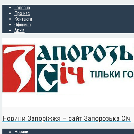
Головна
Про нас
Контакти
Офіційно
Архів
Новини Запоріжжя – сайт Запорозька Січ
Новини