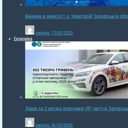
Винним в анексії т.о. територій Запорізької об
zapsich
,
17/02/2023
Економіка
Лише за 2 місяці власники VIP-авто в Запорізь
zapsich
,
26/03/2026