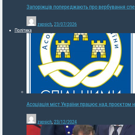
Запоріжців попереджають про вербування сп
zapsich
,
23/07/2026
Політика
Асоціація міст України працює над проєктом н
zapsich
,
23/12/2024