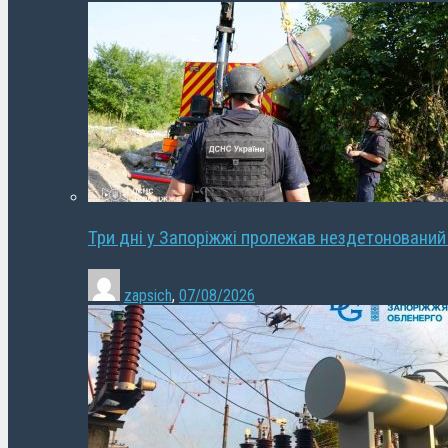
Три дні у Запоріжжі пролежав нездетонований
zapsich
,
07/08/2026