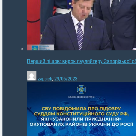
Перший пішов: вирок гауляйтеру Запорізької о
zapsich
,
29/06/2023