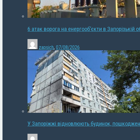
6 атак ворога на енергооб’єкти в Запорізькій о
zapsich
,
07/08/2026
У Запоріжжі відновлюють будинок, пошкодже