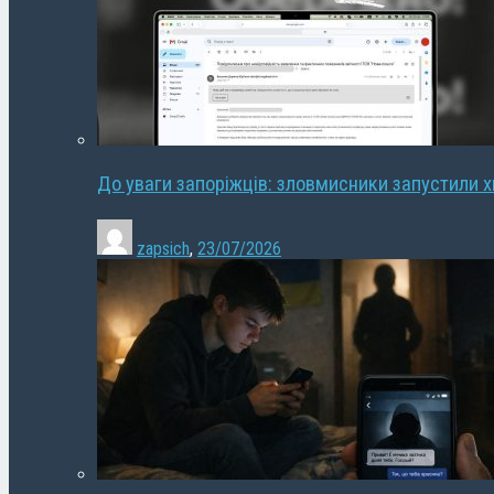
До уваги запоріжців: зловмисники запустили 
zapsich
,
23/07/2026