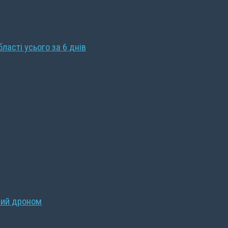
бласті усього за 6 днів
ний дроном