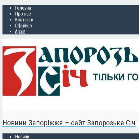
Головна
Про нас
Контакти
Офіційно
Архів
Новини Запоріжжя – сайт Запорозька Січ
Новини