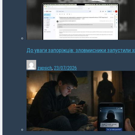
До уваги запоріжців: зловмисники запустили 
zapsich
,
23/07/2026