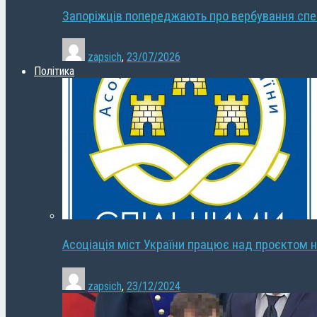
Запоріжців попереджають про вербування сп
zapsich
,
23/07/2026
Політика
Асоціація міст України працює над проєктом н
zapsich
,
23/12/2024