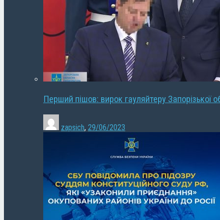
Перший пішов: вирок гауляйтеру Запорізької о
zapsich
,
29/06/2023