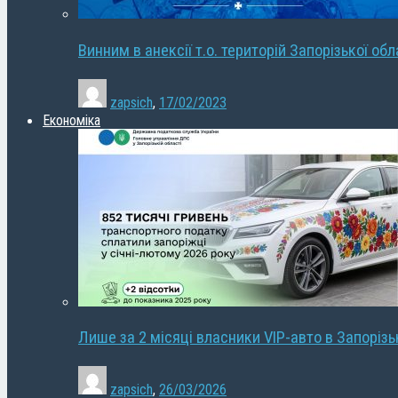
Винним в анексії т.о. територій Запорізької об
zapsich
,
17/02/2023
Економіка
Лише за 2 місяці власники VIP-авто в Запорізь
zapsich
,
26/03/2026