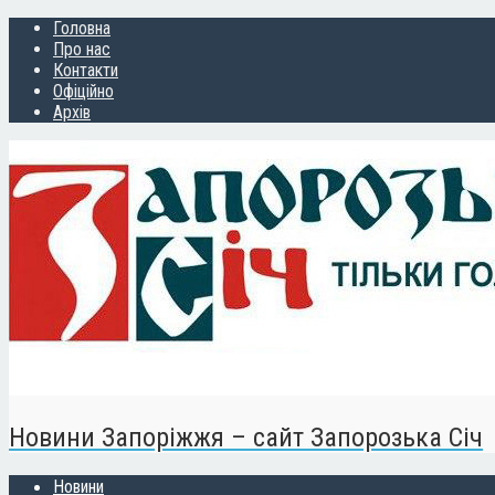
Головна
Про нас
Контакти
Офіційно
Архів
Новини Запоріжжя – сайт Запорозька Січ
Новини