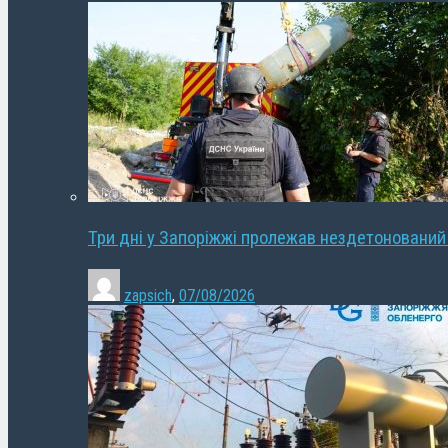
Три дні у Запоріжжі пролежав нездетонований
zapsich
,
07/08/2026