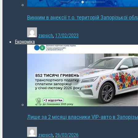
Винним в анексії т.о. територій Запорізької об
zapsich
,
17/02/2023
Економіка
Лише за 2 місяці власники VIP-авто в Запорізь
zapsich
,
26/03/2026