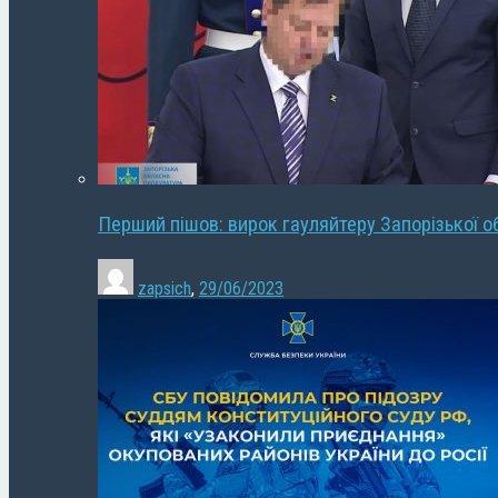
Перший пішов: вирок гауляйтеру Запорізької о
zapsich
,
29/06/2023