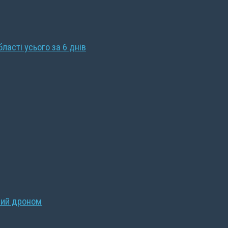
бласті усього за 6 днів
ний дроном