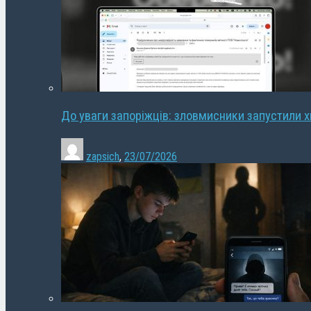
До уваги запоріжців: зловмисники запустили 
zapsich
,
23/07/2026