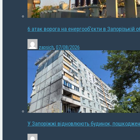
6 атак ворога на енергооб’єкти в Запорізькій о
zapsich
,
07/08/2026
У Запоріжжі відновлюють будинок, пошкодже