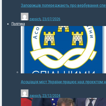
Запоріжців попереджають про вербування сп
zapsich
,
23/07/2026
Політика
Асоціація міст України працює над проєктом н
zapsich
,
23/12/2024