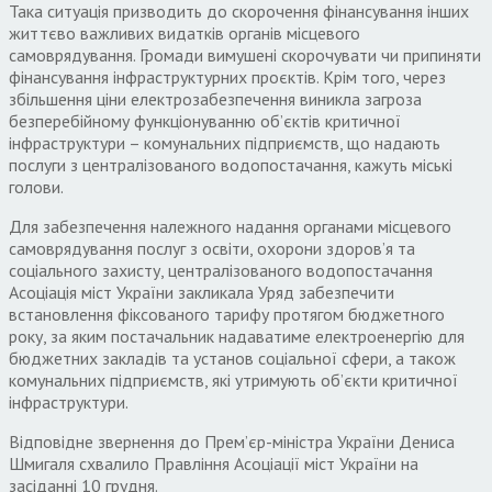
Така ситуація призводить до скорочення фінансування інших
життєво важливих видатків органів місцевого
самоврядування. Громади вимушені скорочувати чи припиняти
фінансування інфраструктурних проєктів. Крім того, через
збільшення ціни електрозабезпечення виникла загроза
безперебійному функціонуванню об’єктів критичної
інфраструктури – комунальних підприємств, що надають
послуги з централізованого водопостачання, кажуть міські
голови.
Для забезпечення належного надання органами місцевого
самоврядування послуг з освіти, охорони здоров’я та
соціального захисту, централізованого водопостачання
Асоціація міст України закликала Уряд забезпечити
встановлення фіксованого тарифу протягом бюджетного
року, за яким постачальник надаватиме електроенергію для
бюджетних закладів та установ соціальної сфери, а також
комунальних підприємств, які утримують об’єкти критичної
інфраструктури.
Відповідне звернення до Прем’єр-міністра України Дениса
Шмигаля схвалило Правління Асоціації міст України на
засіданні 10 грудня.