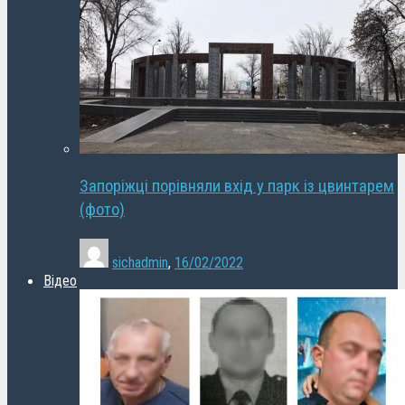
Запоріжці порівняли вхід у парк із цвинтарем
(фото)
sichadmin
,
16/02/2022
Відео