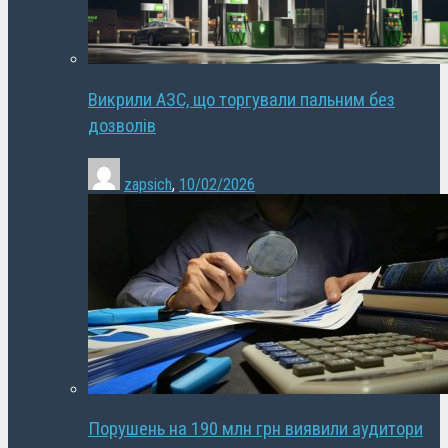
Викрили АЗС, що торгували пальним без
дозволів
zapsich
,
10/02/2026
Порушень на 190 млн грн виявили аудитори