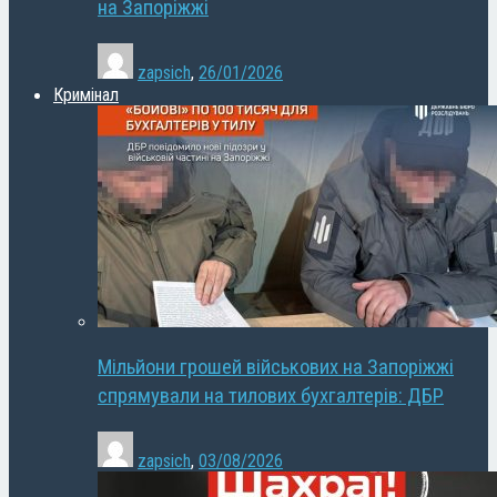
на Запоріжжі
zapsich
,
26/01/2026
Кримінал
Мільйони грошей військових на Запоріжжі
спрямували на тилових бухгалтерів: ДБР
zapsich
,
03/08/2026