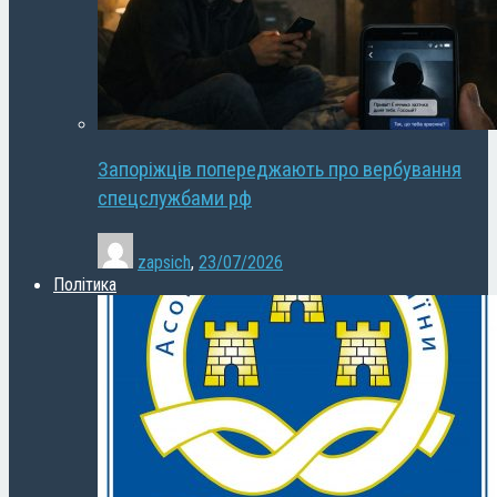
Запоріжців попереджають про вербування
спецслужбами рф
zapsich
,
23/07/2026
Політика