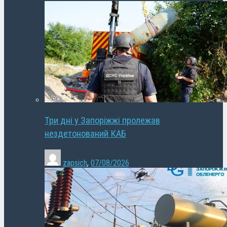
Три дні у Запоріжжі пролежав
нездетонований КАБ
zapsich
,
07/08/2026