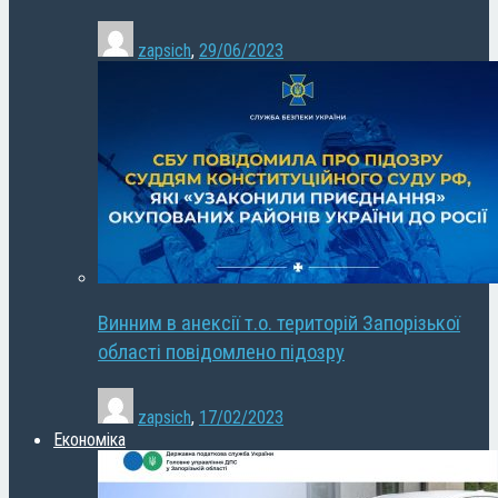
zapsich
,
29/06/2023
Винним в анексії т.о. територій Запорізької
області повідомлено підозру
zapsich
,
17/02/2023
Економіка