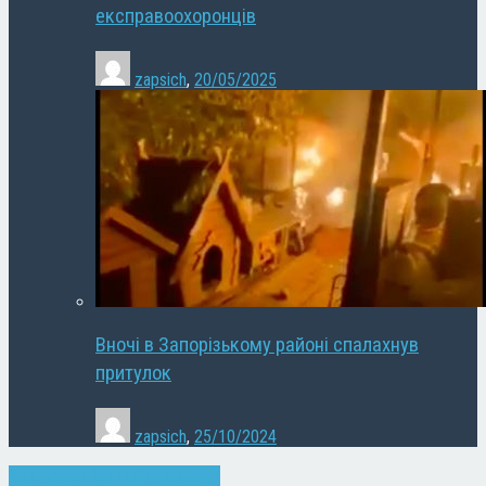
експравоохоронців
zapsich
,
20/05/2025
Вночі в Запорізькому районі спалахнув
притулок
zapsich
,
25/10/2024
Запоріжжя
Новини
Суспільство