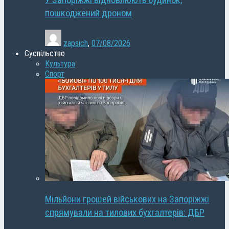
У Запоріжжі відновлюють будинок,
пошкоджений дроном
zapsich
,
07/08/2026
Суспільство
Культура
Спорт
Мільйони грошей військових на Запоріжжі
спрямували на тилових бухгалтерів: ДБР