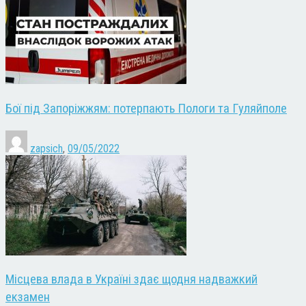
Бої під Запоріжжям: потерпають Пологи та Гуляйполе
zapsich
,
09/05/2022
Місцева влада в Україні здає щодня надважкий
екзамен