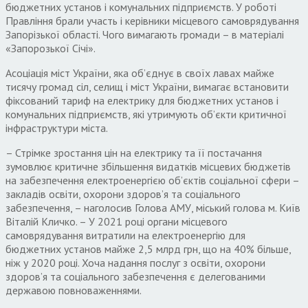
бюджетних установ і комунальних підприємств. У роботі
Правління брали участь і керівники місцевого самоврядування
Запорізької області. Чого вимагають громади – в матеріалі
«Запорозької Січі».
Асоціація міст України, яка об’єднує в своїх лавах майже
тисячу громад сіл, селищ і міст України, вимагає встановити
фіксований тариф на електрику для бюджетних установ і
комунальних підприємств, які утримують об’єкти критичної
інфраструктури міста.
– Стрімке зростання цін на електрику та її постачання
зумовлює критичне збільшення видатків місцевих бюджетів
на забезпечення електро­енергією об’єктів соціальної сфери –
закладів освіти, охорони здоров’я та соціального
забезпечення, – наголосив Голова АМУ, міський голова м. Київ
Віталій Кличко. – У 2021 році органи місцевого
самоврядування витратили на електроенергію для
бюджетних установ майже 2,5 млрд грн, що на 40% більше,
ніж у 2020 році. Хоча надання послуг з освіти, охорони
здоров’я та соціального забезпечення є делегованими
державою повноваженнями.