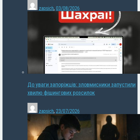
zapsich
,
03/08/2026
До уваги запоріжців: зловмисники запустили
хвилю фішингових розсилок
zapsich
,
23/07/2026