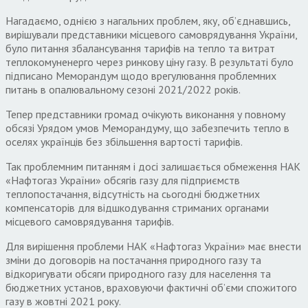
Нагадаємо, однією з нагальних проблем, яку, об’єднавшись,
вирішували представники місцевого самоврядування України,
було питання збалансування тарифів на тепло та витрат
теплокомуненерго через ринкову ціну газу. В результаті було
підписано Меморандум щодо врегулювання проблемних
питань в опалювальному сезоні 2021/2022 років.
Тепер представники громад очікують виконання у повному
обсязі Урядом умов Меморандуму, що забезпечить тепло в
оселях українців без збільшення вартості тарифів.
Так проблемним питанням і досі залишається обмеження НАК
«Нафтогаз України» обсягів газу для підприємств
теплопостачання, відсутність на сьогодні бюджетних
компенсаторів для відшкодування стриманих органами
місцевого самоврядування тарифів.
Для вирішення проблеми НАК «Нафтогаз України» має внести
зміни до договорів на постачання природного газу та
відкоригувати обсяги природного газу для населення та
бюджетних установ, враховуючи фактичні об’єми спожитого
газу в жовтні 2021 року.