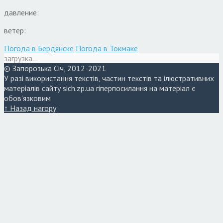
давление:
ветер:
Погода в Бердянске
Погода в Токмаке
загрузка...
© Запорозька Січ, 2012-2021
У разі використання текстів, частин текстів та ілюстративних
матеріалів сайту sich.zp.ua гіперпосилання на матеріал є
обов'язковим
↑ Назад нагору