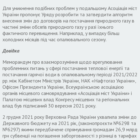
Для уникнення подібних проблем у подальшому Асоціація міст
України пропонує Уряду розробити та затвердити алгоритм
внесення змін до договорів на постачання природного газу в
частині зміни обсягів природного газу у разі їхнього
фактичного перевищення. Наприклад, у випадку більш
холодних місяців під час опалювального сезону.
Довідка
Меморандум про взаєморозуміння щодо врегулювання
проблемних питань у сфері постачання теплової енергії та
постачання гарячої води в опалювальному періоді 2021/2022
рр. між Кабінетом Міністрів України, НАК «Нафтогаз України»,
Офісом Президента України, Всеукраїнською асоціацією
органів місцевого самоврядування «Асоціація міст України» і
Палатою місцевих влад Конгресу місцевих та регіональних
влад був підписаний 30 вересня 2021 року.
2 грудня 2021 року Верховна Рада України ухвалила зміни до
Державного бюджету на 2021 рік, (законопроєкти №6298 та
№6297) якими передбачене спрямування громадам 26,9 млрд
грн субвенції на погашення заборгованості з різниці в тарифах