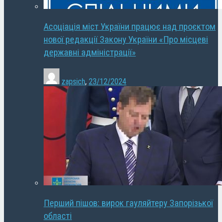
Асоціація міст України працює над проєктом
нової редакції Закону України «Про місцеві
державні адміністрації»
zapsich
,
23/12/2024
Перший пішов: вирок гауляйтеру Запорізької
області