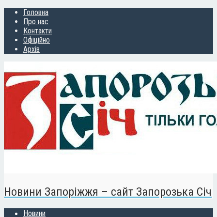
Головна
Про нас
Контакти
Офіційно
Архів
Новини Запоріжжя – сайт Запорозька Січ
Новини