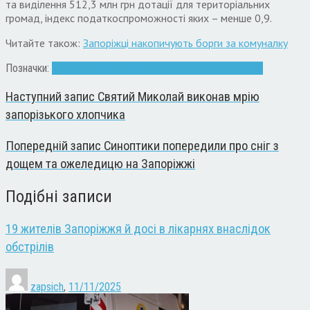
та виділення 512,3 млн грн дотації для територіальних
громад, індекс податкоспроможності яких – менше 0,9.
Читайте також:
Запоріжці накопичують борги за комуналку
Позначки:
АМУ
електроенергія
Запоріжжя
звернення
тариф
Наступний запис
Святий Миколай виконав мрію
запорізького хлопчика
Попередній запис
Синоптики попередили про сніг з
дощем та ожеледицю на Запоріжжі
Подібні записи
19 жителів Запоріжжя й досі в лікарнях внаслідок
обстрілів
zapsich
,
11/11/2025