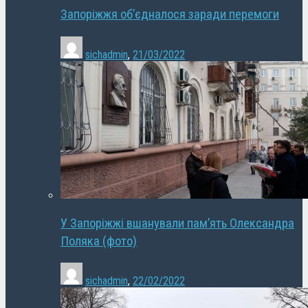
Запоріжжя об’єдналося заради перемоги
sichadmin
,
21/03/2022
У Запоріжжі вшанували пам’ять Олександра
Поляка (фото)
sichadmin
,
22/02/2022