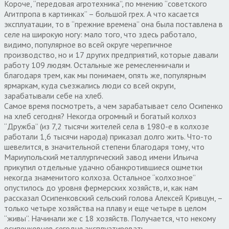
Короче, “передовая агротехника”, по мнению “советского
Агитпропа в картинках” – большой грех. А что касается
эксплуатации, то в “прежние времена” она была поставлена в
селе на широкую ногу: мало того, что здесь работало,
видимо, популярное во всей округе черепичное
производство, но и 17 других предприятий, которые давали
работу 109 людям. Остальные же ремесленничали и
благодаря трем, как мы понимаем, опять же, популярным
ярмаркам, куда съезжались люди со всей округи,
зарабатывали себе на хлеб.
Самое время посмотреть, а чем зарабатывает село Осипенко
на хлеб сегодня? Некогда огромный и богатый колхоз
“Дружба” (из 7,2 тысячи жителей села в 1980-е в колхозе
работали 1,6 тысячи народа) приказал долго жить. Что-то
шевелится, в значительной степени благодаря тому, что
Мариупольский металлургический завод имени Ильича
прикупил отдельные удачно обанкротившиеся ошметки
некогда знаменитого колхоза. Остальное “колхозное”
опустилось до уровня фермерских хозяйств, и, как нам
рассказал Осипенковский сельский голова Алексей Кривцун, –
только четыре хозяйства на плаву и еще четыре в целом
“живы”. Начинали же с 18 хозяйств. Получается, что некому
осипенковцев сегодня эксплуатировать…