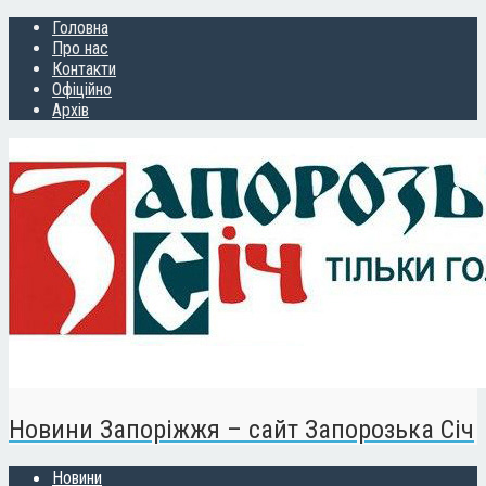
Головна
Про нас
Контакти
Офіційно
Архів
Новини Запоріжжя – сайт Запорозька Січ
Новини