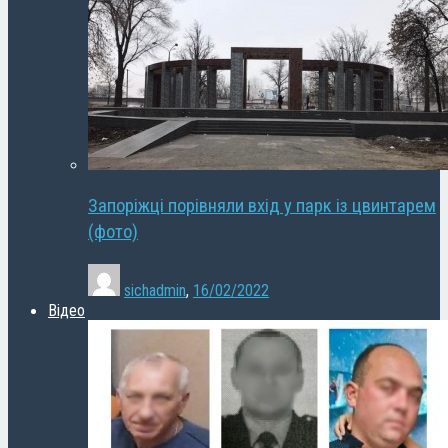
Запоріжці порівняли вхід у парк із цвинтарем
(фото)
sichadmin
,
16/02/2022
Відео