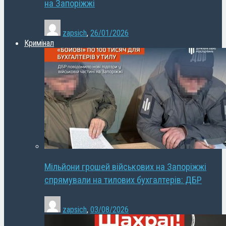
на Запоріжжі
zapsich
,
26/01/2026
Кримінал
Мільйони грошей військових на Запоріжжі
спрямували на тилових бухгалтерів: ДБР
zapsich
,
03/08/2026