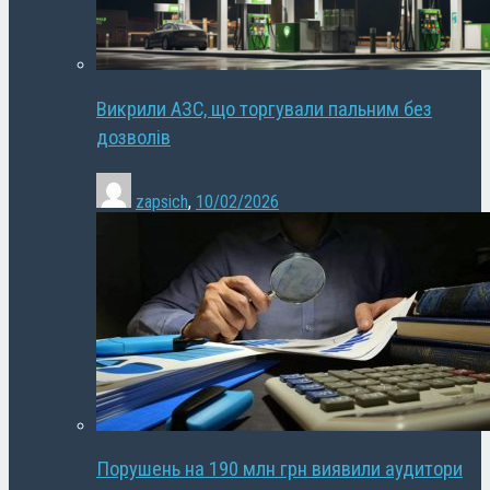
Викрили АЗС, що торгували пальним без
дозволів
zapsich
,
10/02/2026
Порушень на 190 млн грн виявили аудитори