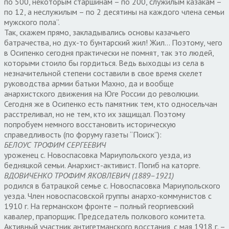
по 500, некоторым старшинам – по 200, служилым казакам –
по 12, а неслужилым – по 2 десятины на каждого члена семьи
мужского пола”.
Так, скажем прямо, закладывались основы казачьего
батрачества, но дух-то бунтарский жил! Жил… Поэтому, чего
в Осипенко сегодня практически не помнят, так это людей,
которыми стоило бы гордиться. Ведь выходцы из села в
незначительной степени составили в свое время скелет
руководства армии батьки Махно, да и вообще
анархистского движения на Юге России до революции.
Сегодня же в Осипенко есть памятник тем, кто односельчан
расстреливал, но не тем, кто их защищал. Поэтому
попробуем немного восстановить историческую
справедливость (по форуму газеты “Поиск”):
БЕЛОУС ТРОФИМ СЕРГЕЕВИЧ
уроженец с. Новоспасовка Мариупольского уезда, из
бедняцкой семьи. Анархист-активист. Погиб на каторге.
ВДОВИЧЕНКО ТРОФИМ ЯКОВЛЕВИЧ (1889–1921)
родился в батрацкой семье с. Новоспасовка Мариупольского
уезда. Член новоспасовской группы анархо-коммунистов с
1910 г. На германском фронте – полный георгиевский
кавалер, прапорщик. Председатель полкового комитета.
Активный участник антигетманского восстания, с мая 1918 г. –