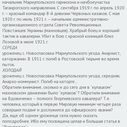
начальник Мариупольского гарнизона и начбоеучастка
Таганрогского направления. С сентября 1919 г. по апрель 1920
г. – красный командир 8-й дивизии Червоных казаков. С мая
1920 г. по июль 1921 г. – начальник административно-
организационного отдела Совета Революционных
Повстанцев Украины (махновцев). Храбрый боец и хороший
тактик в кавалерии. Убит в бою с красной конницей близ
Лозовой в июле 1921 г.
СЕРЕДА
уроженец с. Новоспасовка Мариупольского уезда. Анархист,
каторжанин. В 1911 г. погиб в Ростовской тюрьме во время
пыток.
ХОЛОДАЙ
уроженец с. Новоспасовка Мариупольского уезда, середняк.
Анархо-коммунист. Погиб на каторге…
Обратили внимание, сколько и до сего дня в “кулацком”
махновском движении было “кулаков”? Обратили внимание
на Вдовиченко – полного Георгиевского кавалера? Т.е.
человека, который в первую Мировую минимум четыре раза
совершил подвиг и дослужился до офицерского звания?
Да, еще об одном уроженце села нужно сказать
поподробнее. Ибо ему посвящена целая и большая статья в
“Википедии”: