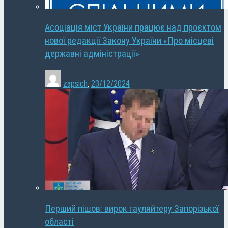
Асоціація міст України працює над проєктом
нової редакції Закону України «Про місцеві
державні адміністрації»
zapsich
,
23/12/2024
Перший пішов: вирок гауляйтеру Запорізької
області