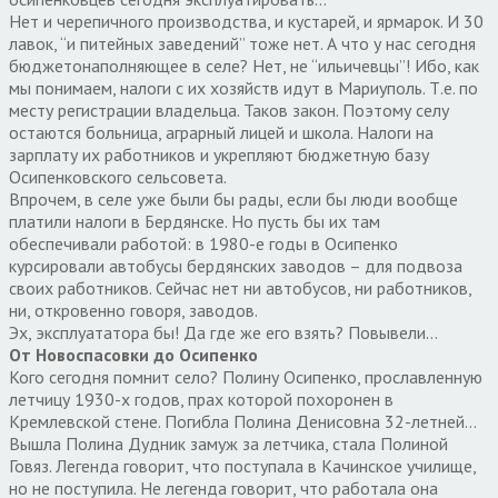
Нет и черепичного производства, и кустарей, и ярмарок. И 30
лавок, “и питейных заведений” тоже нет. А что у нас сегодня
бюджетонаполняющее в селе? Нет, не “ильичевцы”! Ибо, как
мы понимаем, налоги с их хозяйств идут в Мариуполь. Т.е. по
месту регистрации владельца. Таков закон. Поэтому селу
остаются больница, аграрный лицей и школа. Налоги на
зарплату их работников и укрепляют бюджетную базу
Осипенковского сельсовета.
Впрочем, в селе уже были бы рады, если бы люди вообще
платили налоги в Бердянске. Но пусть бы их там
обеспечивали работой: в 1980-е годы в Осипенко
курсировали автобусы бердянских заводов – для подвоза
своих работников. Сейчас нет ни автобусов, ни работников,
ни, откровенно говоря, заводов.
Эх, эксплуататора бы! Да где же его взять? Повывели…
От Новоспасовки до Осипенко
Кого сегодня помнит село? Полину Осипенко, прославленную
летчицу 1930-х годов, прах которой похоронен в
Кремлевской стене. Погибла Полина Денисовна 32-летней…
Вышла Полина Дудник замуж за летчика, стала Полиной
Говяз. Легенда говорит, что поступала в Качинское училище,
но не поступила. Не легенда говорит, что работала она