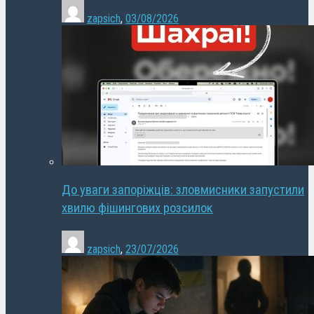
zapsich
,
03/08/2026
До уваги запоріжців: зловмисники запустили
хвилю фішингових розсилок
zapsich
,
23/07/2026