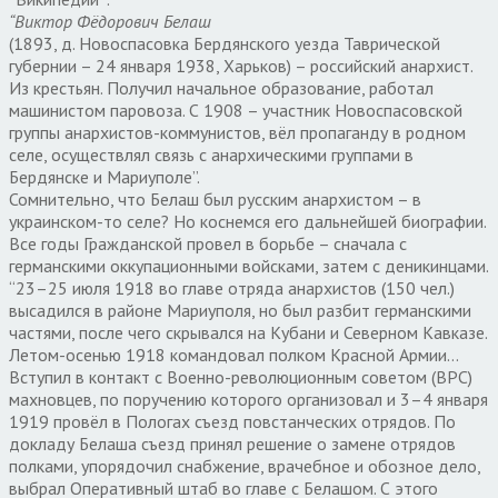
“Виктор Фёдорович Белаш
(1893, д. Новоспасовка Бердянского уезда Таврической
губернии – 24 января 1938, Харьков) – российский анархист.
Из крестьян. Получил начальное образование, работал
машинистом паровоза. С 1908 – участник Новоспасовской
группы анархистов-коммунистов, вёл пропаганду в родном
селе, осуществлял связь с анархическими группами в
Бердянске и Мариуполе”.
Сомнительно, что Белаш был русским анархистом – в
украинском-то селе? Но коснемся его дальнейшей биографии.
Все годы Гражданской провел в борьбе – сначала с
германскими оккупационными войсками, затем с деникинцами.
“23–25 июля 1918 во главе отряда анархистов (150 чел.)
высадился в районе Мариуполя, но был разбит германскими
частями, после чего скрывался на Кубани и Северном Кавказе.
Летом-осенью 1918 командовал полком Красной Армии…
Вступил в контакт с Военно-революционным советом (ВРС)
махновцев, по поручению которого организовал и 3–4 января
1919 провёл в Пологах съезд повстанческих отрядов. По
докладу Белаша съезд принял решение о замене отрядов
полками, упорядочил снабжение, врачебное и обозное дело,
выбрал Оперативный штаб во главе с Белашом. С этого