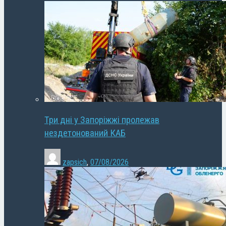
Три дні у Запоріжжі пролежав
нездетонований КАБ
zapsich
,
07/08/2026