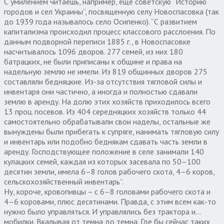
С умилением читаешь, например, еще советскую “Историю
городов и сел Украины”, посвященную селу Новоспасовка (так
до 1939 года называлось село Осипенко). “С развитием
капитализма происходил процесс классового расслоения. По
данным подворной переписи 1885 г., в Новоспасовке
насчитывалось 1096 дворов. 277 семей, из них 180
батрацких, не были приписаны к общине и права на
надельную землю не имели. Из 819 общинных дворов 275
составляли бедняцкие. Из-за отсутствия тягловой силы и
инвентаря они частично, а иногда и полностью сдавали
землю в аренду. На долю этих хозяйств приходилось всего
13 проц. посевов. Из 404 середняцких хозяйств только 44
самостоятельно обрабатывали свои наделы, остальные же
вынуждены были прибегать к супряге, нанимать тягловую силу
и инвентарь или подобно беднякам сдавать часть земли в
аренду. Господствующее положение в селе занимали 140
кулацких семей, каждая из которых засевала по 50–100
десятин земли, имела 6–8 голов рабочего скота, 4–6 коров,
сельскохозяйственный инвентарь”.
Ну, короче, кровопивцы – с 6–8 головами рабочего скота и
4–6 коровами, плюс десятинами. Правда, с этим всем как-то
нужно было управляться. И управлялись без трактора и…
мобилки. Вкалывая от темна до темна. Где бы сейчас таких