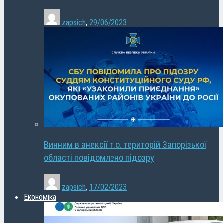
zapsich
,
29/06/2023
Винним в анексії т.о. територій Запорізької
області повідомлено підозру
zapsich
,
17/02/2023
Економіка