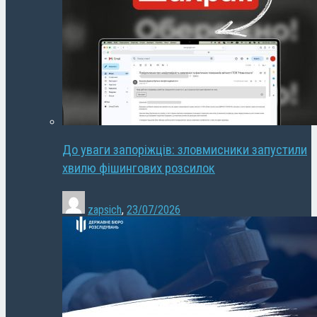
До уваги запоріжців: зловмисники запустили
хвилю фішингових розсилок
zapsich
,
23/07/2026