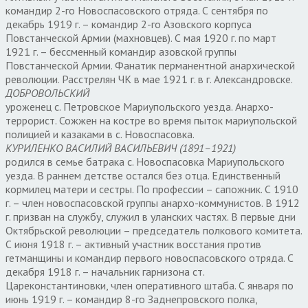
командир 2-го Новоспасовского отряда. С сентября по
декабрь 1919 г. – командир 2-го Азовского корпуса
Повстанческой Армии (махновцев). С мая 1920 г. по март
1921 г. – бессменный командир азовской группы
Повстанческой Армии. Фанатик перманентной анархической
революции. Расстрелян ЧК в мае 1921 г. в г. Александровске.
ДОБРОВОЛЬСКИЙ
уроженец с. Петровское Мариупольского уезда. Анархо-
террорист. Сожжен на костре во время пыток мариупольской
полицией и казаками в с. Новоспасовка.
КУРИЛЕНКО ВАСИЛИЙ ВАСИЛЬЕВИЧ (1891–1921)
родился в семье батрака с. Новоспасовка Мариупольского
уезда. В раннем детстве остался без отца. Единственный
кормилец матери и сестры. По профессии – сапожник. С 1910
г. – член новоспасовской группы анархо-коммунистов. В 1912
г. призван на службу, служил в уланских частях. В первые дни
Октябрьской революции – председатель полкового комитета.
С июня 1918 г. – активный участник восстания против
гетманщины и командир первого новоспасовского отряда. С
декабря 1918 г. – начальник гарнизона ст.
Цареконстантиновки, член оперативного штаба. С января по
июнь 1919 г. – командир 8-го Заднепровского полка,