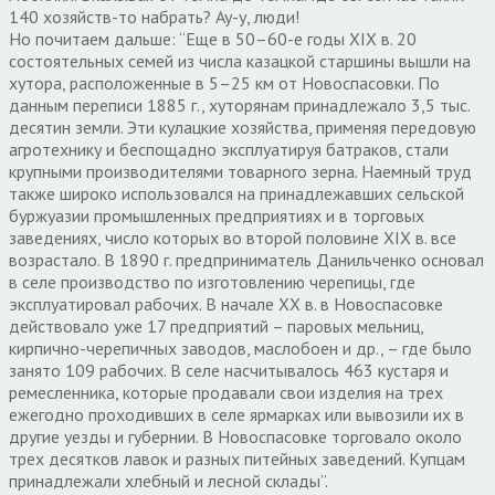
140 хозяйств-то набрать? Ау-у, люди!
Но почитаем дальше: “Еще в 50–60-е годы XIX в. 20
состоятельных семей из числа казацкой старшины вышли на
хутора, расположенные в 5–25 км от Новоспасовки. По
данным переписи 1885 г., хуторянам принадлежало 3,5 тыс.
десятин земли. Эти кулацкие хозяйства, применяя передовую
агротехнику и беспощадно эксплуатируя батраков, стали
крупными производителями товарного зерна. Наемный труд
также широко использовался на принадлежавших сельской
буржуазии промышленных предприятиях и в торговых
заведениях, число которых во второй половине XIX в. все
возрастало. В 1890 г. предприниматель Данильченко основал
в селе производство по изготовлению черепицы, где
эксплуатировал рабочих. В начале XX в. в Новоспасовке
действовало уже 17 предприятий – паровых мельниц,
кирпично-черепичных заводов, маслобоен и др., – где было
занято 109 рабочих. В селе насчитывалось 463 кустаря и
ремесленника, которые продавали свои изделия на трех
ежегодно проходивших в селе ярмарках или вывозили их в
другие уезды и губернии. В Новоспасовке торговало около
трех десятков лавок и разных питейных заведений. Купцам
принадлежали хлебный и лесной склады”.