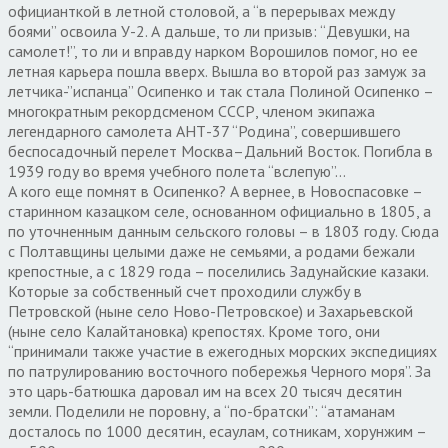
официанткой в летной столовой, а “в перерывах между
боями” освоила У-2. А дальше, то ли призыв: “Девушки, на
самолет!”, то ли и вправду нарком Ворошилов помог, но ее
летная карьера пошла вверх. Вышла во второй раз замуж за
летчика-”испанца” Осипенко и так стала Полиной Осипенко –
многократным рекордсменом СССР, членом экипажа
легендарного самолета АНТ-37 “Родина”, совершившего
беспосадочный перелет Москва–Дальний Восток. Погибла в
1939 году во время учебного полета “вслепую”…
А кого еще помнят в Осипенко? А вернее, в Новоспасовке –
старинном казацком селе, основанном официально в 1805, а
по уточненным данным сельского головы – в 1803 году. Сюда
с Полтавщины целыми даже не семьями, а родами бежали
крепостные, а с 1829 года – поселились Задунайские казаки.
Которые за собственный счет проходили службу в
Петровской (ныне село Ново-Петровское) и Захарьевской
(ныне село Калайтановка) крепостях. Кроме того, они
“принимали также участие в ежегодных морских экспедициях
по патрулированию восточного побережья Черного моря”. За
это царь-батюшка даровал им на всех 20 тысяч десятин
земли. Поделили не поровну, а “по-братски”: “атаманам
досталось по 1000 десятин, есаулам, сотникам, хорунжим –