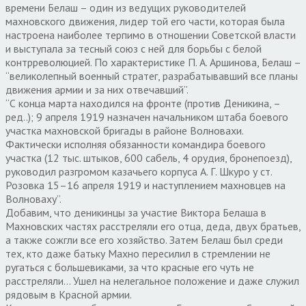
времени Белаш – один из ведущих руководителей
махновского движения, лидер той его части, которая была
настроена наиболее терпимо в отношении Советской власти
и выступала за тесный союз с ней для борьбы с белой
контрреволюцией. По характеристике П. А. Аршинова, Белаш –
“великолепный военный стратег, разрабатывавший все планы
движения армии и за них отвечавший”.
“С конца марта находился на фронте (против Деникина, –
ред..); 9 апреля 1919 назначен начальником штаба боевого
участка махновской бригады в районе Волновахи.
Фактически исполняя обязанности командира боевого
участка (12 тыс. штыков, 600 сабель, 4 орудия, бронепоезд),
руководил разгромом казачьего корпуса А. Г. Шкуро у ст.
Розовка 15–16 апреля 1919 и наступлением махновцев на
Волноваху”.
Добавим, что деникинцы за участие Виктора Белаша в
Махновских частях расстреляли его отца, деда, двух братьев,
а также сожгли все его хозяйство. Затем Белаш был среди
тех, кто даже батьку Махно пересилил в стремлении не
ругаться с большевиками, за что красные его чуть не
расстреляли… Ушел на нелегальное положение и даже служил
рядовым в Красной армии.