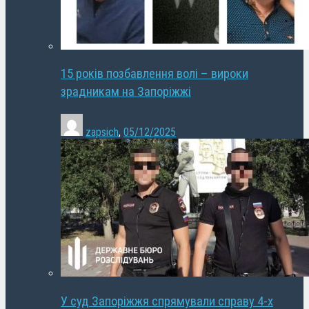
15 років позбавлення волі – вироки
зрадникам на Запоріжжі
zapsich
,
05/12/2025
У суд Запоріжжя спрямували справу 4-х