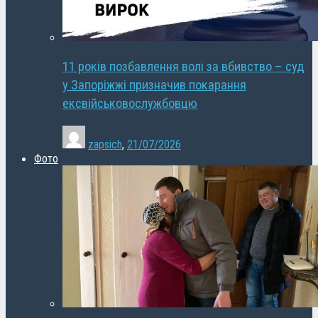
11 років позбавлення волі за вбивство – суд
у Запоріжжі призначив покарання
ексвійськовослужбовцю
zapsich
,
21/07/2026
Фото