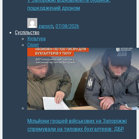
У Запоріжжі відновлюють будинок,
пошкоджений дроном
zapsich
,
07/08/2026
Суспільство
Культура
Спорт
Мільйони грошей військових на Запоріжжі
спрямували на тилових бухгалтерів: ДБР