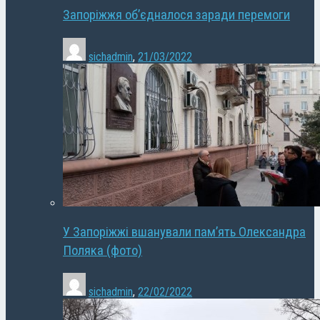
Запоріжжя об’єдналося заради перемоги
sichadmin
,
21/03/2022
У Запоріжжі вшанували пам’ять Олександра
Поляка (фото)
sichadmin
,
22/02/2022