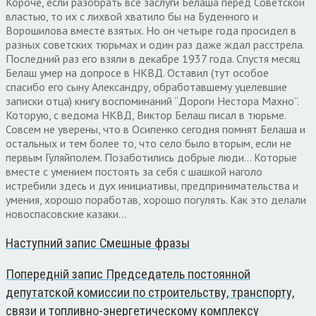
Короче, если разобрать все заслуги Белаша перед Советской
властью, то их с лихвой хватило бы на Буденного и
Ворошилова вместе взятых. Но он четыре года просидел в
разных советских тюрьмах и один раз даже ждал расстрела.
Последний раз его взяли в декабре 1937 года. Спустя месяц
Белаш умер на допросе в НКВД. Оставил (тут особое
спасибо его сыну Александру, обработавшему уцелевшие
записки отца) книгу воспоминаний “Дороги Нестора Махно”.
Которую, с ведома НКВД, Виктор Белаш писал в тюрьме.
Совсем не уверены, что в Осипенко сегодня помнят Белаша и
остальных и тем более то, что село было вторым, если не
первым Гуляйполем. Позаботились добрые люди… Которые
вместе с умением постоять за себя с шашкой наголо
истребили здесь и дух инициативы, предпринимательства и
умения, хорошо поработав, хорошо погулять. Как это делали
новоспасовские казаки…
Наступний запис
Смешные фразы
Попередній запис
Председатель постоянной
депутатской комиссии по строительству, транспорту,
связи и топливно-энергетическому комплексу