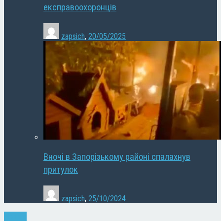
експравоохоронців
zapsich
,
20/05/2025
Вночі в Запорізькому районі спалахнув
притулок
zapsich
,
25/10/2024
Новини