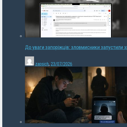
До уваги запоріжців: зловмисники запустили 
zapsich
,
23/07/2026