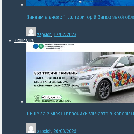
Винним в анексії т.о. територій Запорізької об
zapsich
,
17/02/2023
Економіка
Лише за 2 місяці власники VIP-авто в Запорізь
zapsich
,
26/03/2026