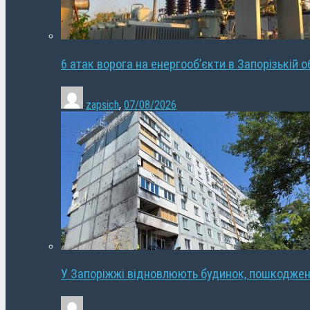
6 атак ворога на енергооб’єкти в Запорізькій о
zapsich
,
07/08/2026
У Запоріжжі відновлюють будинок, пошкодже