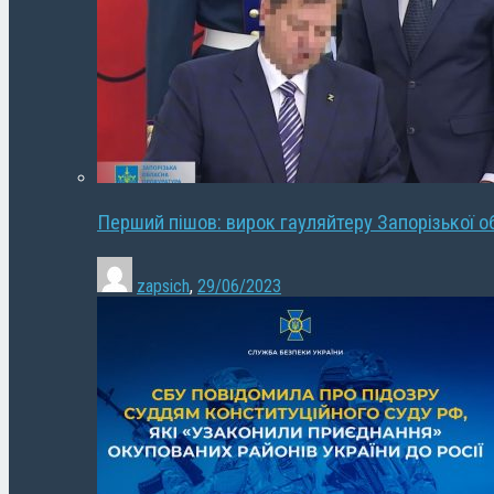
Перший пішов: вирок гауляйтеру Запорізької о
zapsich
,
29/06/2023