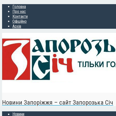
Головна
Про нас
Контакти
Офіційно
Архів
Новини Запоріжжя – сайт Запорозька Січ
Новини