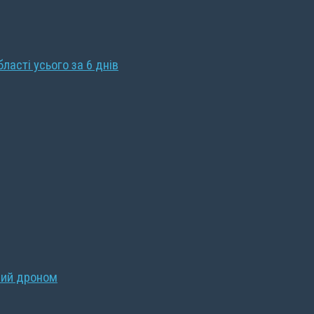
бласті усього за 6 днів
ний дроном