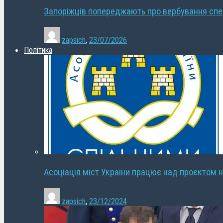
Запоріжців попереджають про вербування сп
zapsich
,
23/07/2026
Політика
Асоціація міст України працює над проєктом н
zapsich
,
23/12/2024