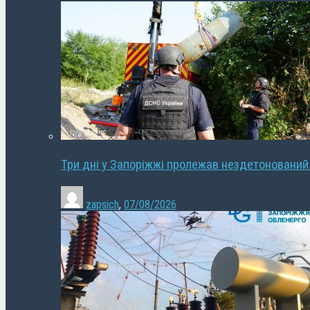
Три дні у Запоріжжі пролежав нездетонований
zapsich
,
07/08/2026