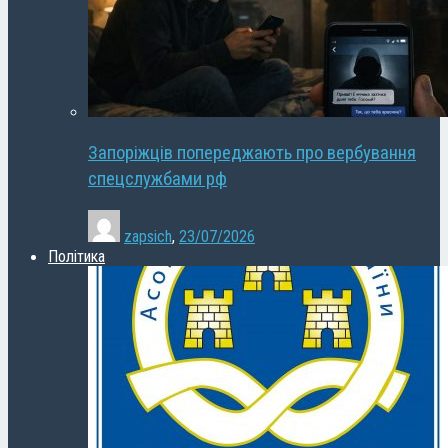
Запоріжців попереджають про вербування
спецслужбами рф
zapsich
,
23/07/2026
Політика