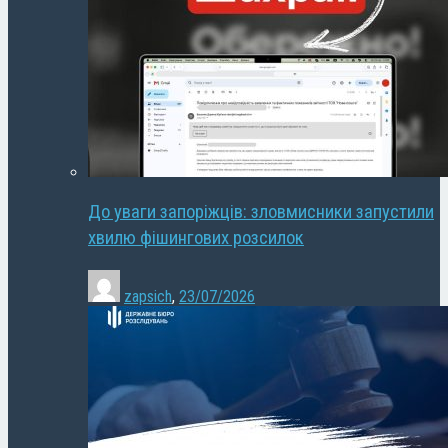
До уваги запоріжців: зловмисники запустили
хвилю фішингових розсилок
zapsich
,
23/07/2026