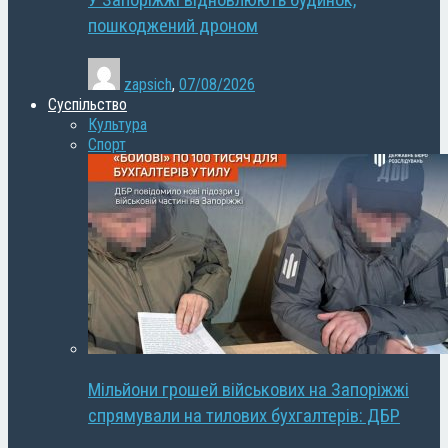
У Запоріжжі відновлюють будинок,
пошкоджений дроном
zapsich
,
07/08/2026
Суспільство
Культура
Спорт
Мільйони грошей військових на Запоріжжі
спрямували на тилових бухгалтерів: ДБР