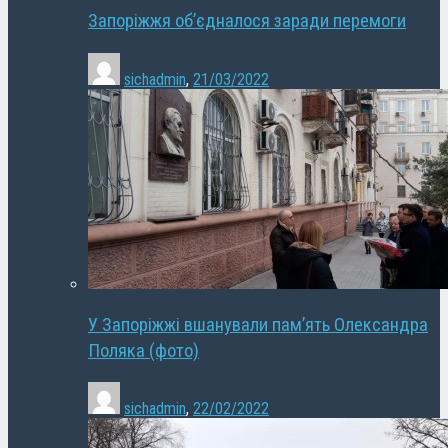
Запоріжжя об’єдналося заради перемоги
sichadmin
,
21/03/2022
У Запоріжжі вшанували пам’ять Олександра
Поляка (фото)
sichadmin
,
22/02/2022