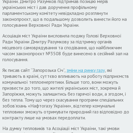
України. Дмитро Разумков підтримав позицію мерів
українських міст і дав доручення профільному
парламентському комітету невідкладно розглянути
законопроєкт, що в подальшому дозволить винести його на
голосування Верховної Ради України.
Асоціація міст України висловила подяку Голові Верховної
Ради України Дмитру Разумкову за підтримку органів
місцевого самоврядування та сподівання, що найближчим
часом законопроєкт №3508 буде винесено в сесійний зал на
голосування.
Як писав сайт “Запорозька Січ”,
зміни на ринку газу
, які
тривають в країні, суттєво впливають на роботу підприємств
комунальної теплоенергетики. Більше того, вони можуть
призвести до того, що жителі українських міст, зокрема й
Запоріжжя, можуть залишитись без гарячої води, а згодом, і
без тепла. Тому що через скасування програми спеціальних
зобов’язань «Нафтогазу України», відтепер комунальні
тепловики зможуть отримувати природний газ відповідно до
контракту лише на умовах передоплати.
На думку тепловиків та Асоціації міст України, такі умови