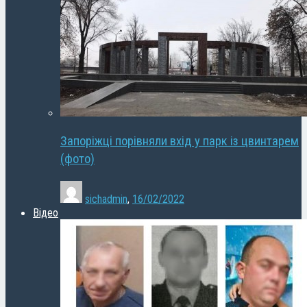
Запоріжці порівняли вхід у парк із цвинтарем
(фото)
sichadmin
,
16/02/2022
Відео