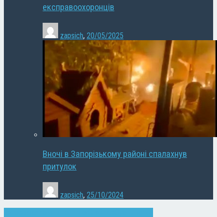
експравоохоронців
zapsich
,
20/05/2025
Вночі в Запорізькому районі спалахнув
притулок
zapsich
,
25/10/2024
Запоріжжя
Новини
Політика
Слайдер
Суспільство