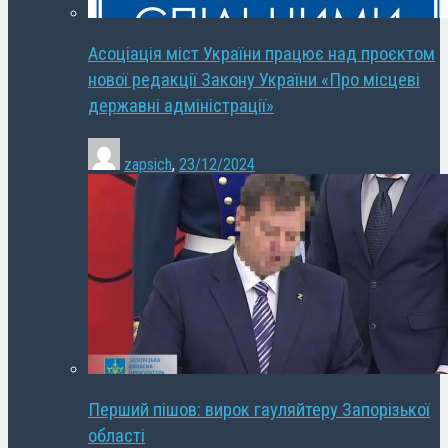
Асоціація міст України працює над проєктом
нової редакції Закону України «Про місцеві
державні адміністрації»
zapsich
,
23/12/2024
Перший пішов: вирок гауляйтеру Запорізької
області