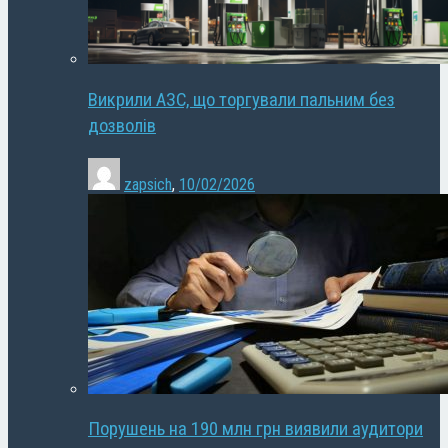
Викрили АЗС, що торгували пальним без
дозволів
zapsich
,
10/02/2026
Порушень на 190 млн грн виявили аудитори