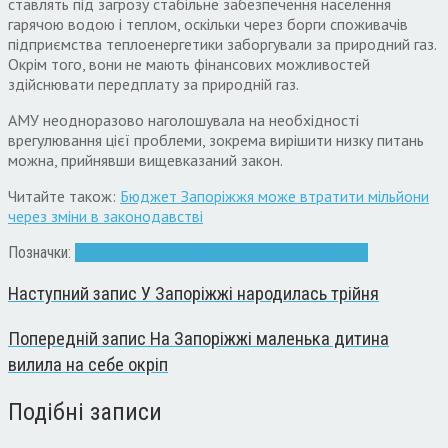
ставлять під загрозу стабільне забезпечення населення
гарячою водою і теплом, оскільки через борги споживачів
підприємства теплоенергетики заборгували за природний газ.
Окрім того, вони не мають фінансових можливостей
здійснювати передплату за природній газ.
АМУ неодноразово наголошувала на необхідності
врегулювання цієї проблеми, зокрема вирішити низку питань
можна, прийнявши вищевказаний закон.
Читайте також:
Бюджет Запоріжжя може втратити мільйони
через зміни в законодавстві
Позначки:
газ
Гаряча вода
Запоріжжя
опалення
тепло
уряд
Наступний запис
У Запоріжжі народилась трійня
Попередній запис
На Запоріжжі маленька дитина
вилила на себе окріп
Подібні записи