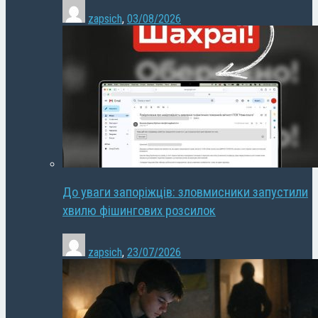
zapsich
,
03/08/2026
До уваги запоріжців: зловмисники запустили
хвилю фішингових розсилок
zapsich
,
23/07/2026