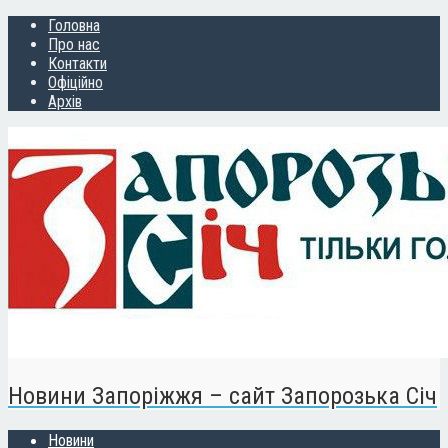
Головна
Про нас
Контакти
Офіційно
Архів
Новини Запоріжжя – сайт Запорозька Січ
Новини