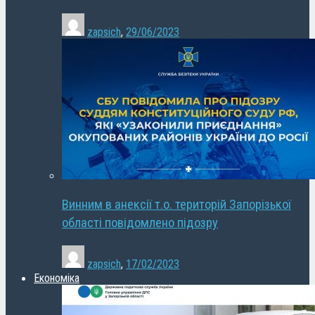
zapsich
,
29/06/2023
Винним в анексії т.о. територій Запорізької
області повідомлено підозру
zapsich
,
17/02/2023
Економіка