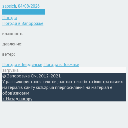
zapsich
,
04/08/2026
Війна
Запоріжжя
Новини
Погода
Погода в
Запорожье
влажность:
давление:
ветер:
Погода в Бердянске
Погода в Токмаке
загрузка...
© Запорозька Січ, 2012-2021
У разі використання текстів, частин текстів та ілюстративних
матеріалів сайту sich.zp.ua гіперпосилання на матеріал є
обов'язковим
↑ Назад нагору