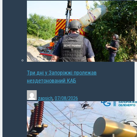
Три дні у Запоріжжі пролежав
нездетонований КАБ
zapsich
,
07/08/2026