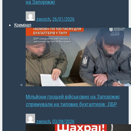
на Запоріжжі
zapsich
,
26/01/2026
Кримінал
Мільйони грошей військових на Запоріжжі
спрямували на тилових бухгалтерів: ДБР
zapsich
,
03/08/2026