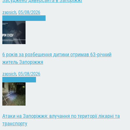
Засуджено диверсанта в Запоріжжі
zapsich
,
05/08/2026
Війна
Запоріжжя
Новини
6 років за розбещення дитини отримав 63-річний
житель Запоріжжя
zapsich
,
05/08/2026
Запоріжжя
Новини
Атаки на Запоріжжя: влучання по території лікарні та
транспорту