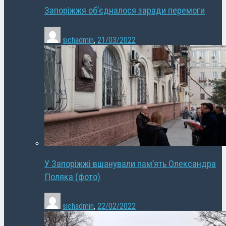
Запоріжжя об’єдналося заради перемоги
sichadmin
,
21/03/2022
У Запоріжжі вшанували пам’ять Олександра
Поляка (фото)
sichadmin
,
22/02/2022