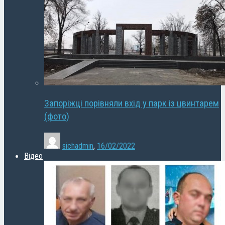
Запоріжці порівняли вхід у парк із цвинтарем
(фото)
sichadmin
,
16/02/2022
Відео