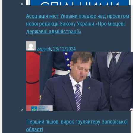
Асоціація міст України працює над проєктом
нової редакції Закону України «Про місцеві
державні адміністрації»
zapsich
,
23/12/2024
Перший пішов: вирок гауляйтеру Запорізької
області