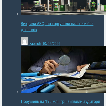
Викрили АЗС, що торгували пальним без
дозволів
zapsich
,
10/02/2026
Порушень на 190 млн грн виявили аудитори