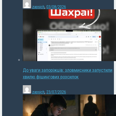
zapsich
,
03/08/2026
До уваги запоріжців: зловмисники запустили
хвилю фішингових розсилок
zapsich
,
23/07/2026