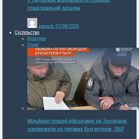
У Запоріжжі відновлюють будинок,
пошкоджений дроном
zapsich
,
07/08/2026
Суспільство
Культура
Спорт
Мільйони грошей військових на Запоріжжі
спрямували на тилових бухгалтерів: ДБР