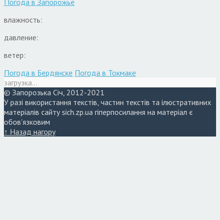
Погода в
Запорожье
влажность:
давление:
ветер:
Погода в Бердянске
Погода в Токмаке
загрузка...
© Запорозька Січ, 2012-2021
У разі використання текстів, частин текстів та ілюстративних
матеріалів сайту sich.zp.ua гіперпосилання на матеріал є
обов'язковим
↑ Назад нагору