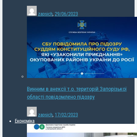
zapsich
,
29/06/2023
Винним в анексії т.о. територій Запорізької
області повідомлено підозру
zapsich
,
17/02/2023
Економіка