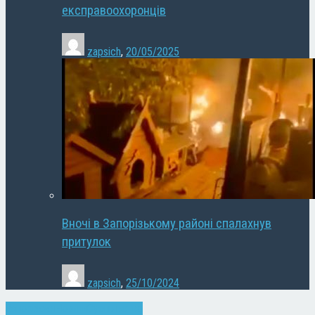
експравоохоронців
zapsich
,
20/05/2025
Вночі в Запорізькому районі спалахнув
притулок
zapsich
,
25/10/2024
Запоріжжя
Новини
Суспільство