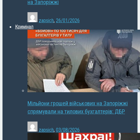
на Запоріжжі
zapsich
,
26/01/2026
Кримінал
Мільйони грошей військових на Запоріжжі
спрямували на тилових бухгалтерів: ДБР
zapsich
,
03/08/2026