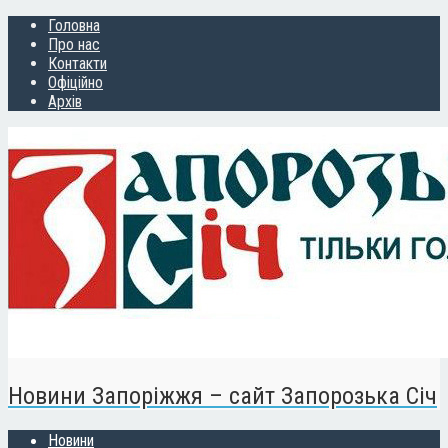
Головна
Про нас
Контакти
Офіційно
Архів
Новини Запоріжжя – сайт Запорозька Січ
Новини