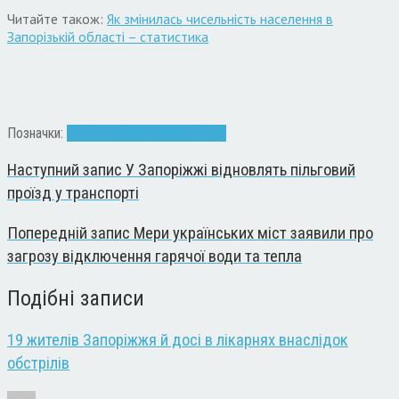
Читайте також:
Як змінилась чисельність населення в
Запорізькій області – статистика
Позначки:
діти
Запоріжжя
пологи
трійня
Наступний запис
У Запоріжжі відновлять пільговий
проїзд у транспорті
Попередній запис
Мери українських міст заявили про
загрозу відключення гарячої води та тепла
Подібні записи
19 жителів Запоріжжя й досі в лікарнях внаслідок
обстрілів