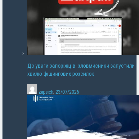
До уваги запоріжців: зловмисники запустили
хвилю фішингових розсилок
zapsich
,
23/07/2026