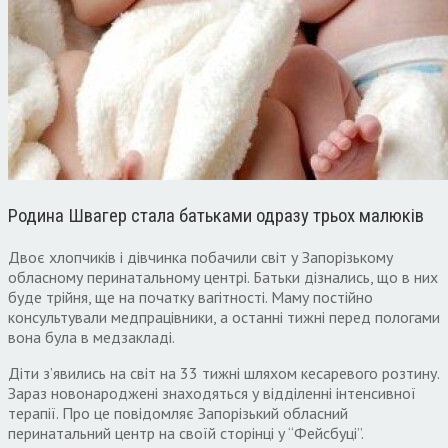
Родина Швагер стала батьками одразу трьох малюків
Двоє хлопчиків і дівчинка побачили світ у Запорізькому
обласному перинатальному центрі. Батьки дізнались, що в них
буде трійня, ще на початку вагітності. Маму постійно
консультували медпрацівники, а останні тижні перед пологами
вона була в медзакладі.
Діти з’явились на світ на 33 тижні шляхом кесаревого розтину.
Зараз новонароджені знаходяться у відділенні інтенсивної
терапії. Про це повідомляє Запорізький обласний
перинатальний центр на своїй сторінці у “Фейсбуці”.