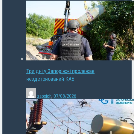
Три дні у Запоріжжі пролежав
нездетонований КАБ
zapsich
,
07/08/2026