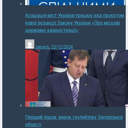
Асоціація міст України працює над проєктом
нової редакції Закону України «Про місцеві
державні адміністрації»
zapsich
,
23/12/2024
Перший пішов: вирок гауляйтеру Запорізької
області