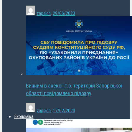
zapsich
,
29/06/2023
Винним в анексії т.о. територій Запорізької
області повідомлено підозру
zapsich
,
17/02/2023
Економіка