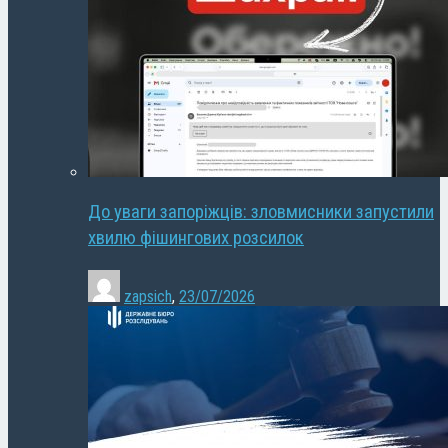
До уваги запоріжців: зловмисники запустили
хвилю фішингових розсилок
zapsich
,
23/07/2026