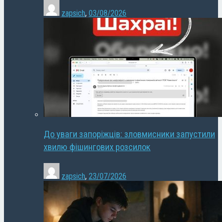
zapsich
,
03/08/2026
До уваги запоріжців: зловмисники запустили
хвилю фішингових розсилок
zapsich
,
23/07/2026