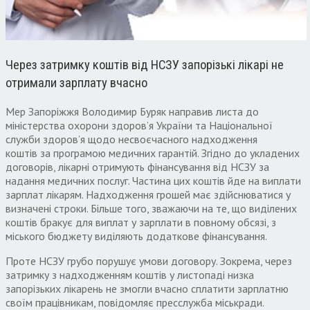
Через затримку коштів від НСЗУ запорізькі лікарі не
отримали зарплату вчасно
Мер Запоріжжя Володимир Буряк направив листа до
міністерства охорони здоров’я України та Національної
служби здоров’я щодо несвоєчасного надходження
коштів за програмою медичних гарантій. Згідно до укладених
договорів, лікарні отримують фінансування від НСЗУ за
надання медичних послуг. Частина цих коштів йде на виплати
зарплат лікарям. Надходження грошей має здійснюватися у
визначені строки. Більше того, зважаючи на те, що виділених
коштів бракує для виплат у зарплати в повному обсязі, з
міського бюджету виділяють додаткове фінансування.
Проте НСЗУ грубо порушує умови договору. Зокрема, через
затримку з надходженням коштів у листопаді низка
запорізьких лікарень не змогли вчасно сплатити зарплатню
своїм працівникам, повідомляє пресслужба міськради.