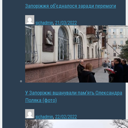
Запоріжжя об’єдналося заради перемоги
sichadmin
,
21/03/2022
У Запоріжжі вшанували пам’ять Олександра
Поляка (фото)
sichadmin
,
22/02/2022