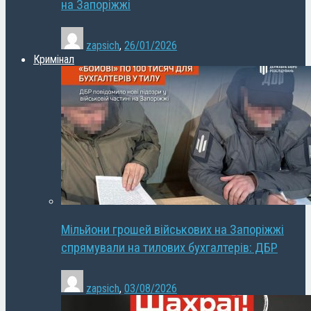
на Запоріжжі
zapsich
,
26/01/2026
Кримінал
Мільйони грошей військових на Запоріжжі
спрямували на тилових бухгалтерів: ДБР
zapsich
,
03/08/2026