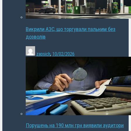
Викрили АЗС, що торгували пальним без
дозволів
zapsich
,
10/02/2026
Порушень на 190 млн грн виявили аудитори