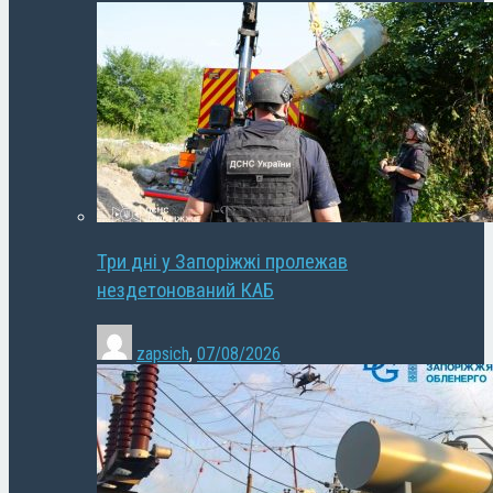
Три дні у Запоріжжі пролежав
нездетонований КАБ
zapsich
,
07/08/2026