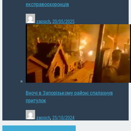
експравоохоронців
zapsich
,
20/05/2025
Вночі в Запорізькому районі спалахнув
притулок
zapsich
,
25/10/2024
Запоріжжя
Новини
Слайдер
Суспільство