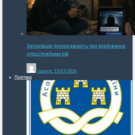
Запоріжців попереджають про вербування
спецслужбами рф
zapsich
,
23/07/2026
Політика