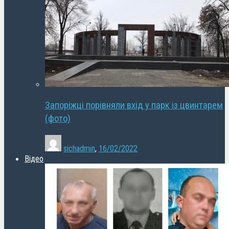
Запоріжці порівняли вхід у парк із цвинтарем
(фото)
sichadmin
,
16/02/2022
Відео