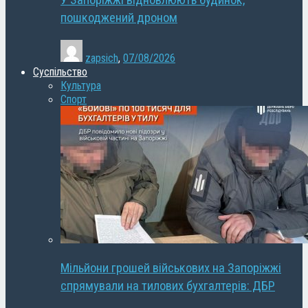
У Запоріжжі відновлюють будинок,
пошкоджений дроном
zapsich
,
07/08/2026
Суспільство
Культура
Спорт
Мільйони грошей військових на Запоріжжі
спрямували на тилових бухгалтерів: ДБР