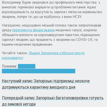
Володимир Буряк звернувся до профільного міністерства з
вимогою терміново вирішити ці проблемні питання. Адже
відповідальність за відсутність зарплат лягла на керівництво
лікарень, попри те, що це відбулось з вини НСЗУ.
Нагадаємо, нещодавно міський голова також запропонував
уряду
переглянути фінансування
медичної галузі, зокрема
збільшити виплати за коронавірусним пакетом, підвищення
зарплат лікарям, що працюють з хворими на COVID-19, та
іншими медичним працівникам.
Читайте також:
Лікарні Запоріжжя озброєні проти
коронавірусу
Позначки:
Володимир
Буряк
гроші
Запоріжжя
зарплата
лікарні
мер
НСЗУ
Наступний запис
Запорізькі підприємці неохоче
дотримуються карантину вихідного дня
Попередній запис
Запорізькі багатоповерхівки готують
до зимової негоди