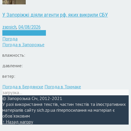
У Запоріжжі діяли агенти рф, яких викрили СБУ
zapsich
,
04/08/2026
Війна
Запоріжжя
Новини
Погода
Погода в
Запорожье
влажность:
давление:
ветер:
Погода в Бердянске
Погода в Токмаке
загрузка...
© Запорозька Січ, 2012-2021
У разі використання текстів, частин текстів та ілюстративних
матеріалів сайту sich.zp.ua гіперпосилання на матеріал є
обов'язковим
↑ Назад нагору