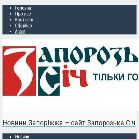
Головна
Про нас
Контакти
Офіційно
Архів
Новини Запоріжжя – сайт Запорозька Січ
Новини