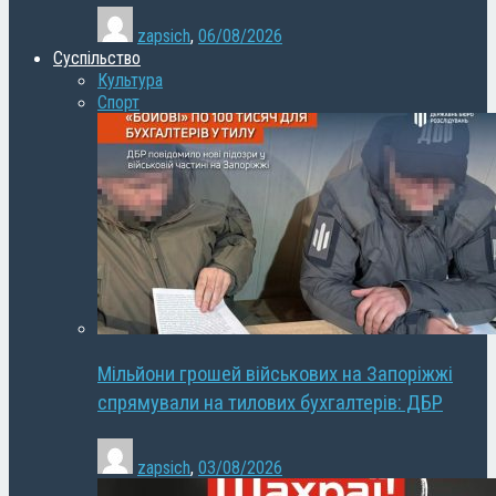
zapsich
,
06/08/2026
Суспільство
Культура
Спорт
Мільйони грошей військових на Запоріжжі
спрямували на тилових бухгалтерів: ДБР
zapsich
,
03/08/2026