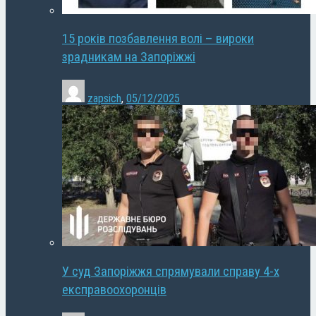
15 років позбавлення волі – вироки
зрадникам на Запоріжжі
zapsich
,
05/12/2025
У суд Запоріжжя спрямували справу 4-х
експравоохоронців