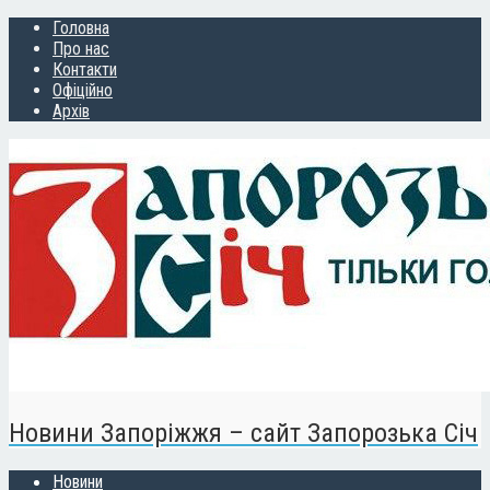
Головна
Про нас
Контакти
Офіційно
Архів
Новини Запоріжжя – сайт Запорозька Січ
Новини