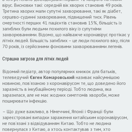
вірус. Висновки такі: середній вік хворих становив 49 років.
Третина хворих мали супутні захворювання, такі як діабет,
серцево-судинні захворювання, підвищений тиск. Рівень
смертності перших 41 пацієнтів становив 15%, більшість із
загиблих були людьми похилого віку із супутніми
захворюваннями. Відомо, що найважче коронавірус протікає у
літніх людей. Більшість загиблих – це люди похилого віку, після
70 років, із серйозними фоновими захворюваннями легенів.
Страшна загроза для літніх людей
Відомий педіатр, автор популярних книжок для батьків,
телеведучий
Євген Комаровський
називає найсумнішою
новиною, пов’язаною з коронавірусом те, що доведено його
заразність в інкубаційному періоді. Тобто людина, яка
заразилася, але не має жодних симптомів хвороби, може
поширювати інфекцію.
– Що дуже важливо, в Німеччині, Японії і Франції були
зареєстровані випадки зараження китайським коронавірусом,
не пов’язані з відвідуванням Китаю. Тобто не людина
повернулася з Китаю, а хтось контактував з тим, хто