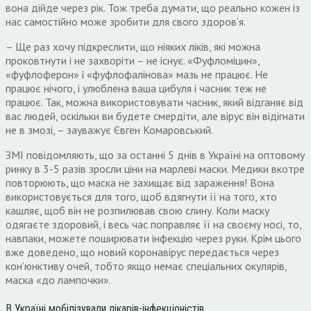
вона дійде через рік. Тож треба думати, що реально кожен із
нас самостійно може зробити для свого здоров’я.
– Ще раз хочу підкреслити, що ніяких ліків, які можна
проковтнути і не захворіти – не існує. «Фуфломіцин»,
«фуфлоферон» і «фуфлофалінова» мазь не працює. Не
працює нічого, і улюблена ваша цибуля і часник теж не
працює. Так, можна використовувати часник, який відганяє від
вас людей, оскільки ви будете смердіти, але вірус він відігнати
не в змозі, – зауважує Євген Комаровський.
ЗМІ повідомляють, що за останні 5 днів в Україні на оптовому
ринку в 3-5 разів зросли ціни на марлеві маски. Медики вкотре
повторюють, що маска не захищає від зараження! Вона
використовується для того, щоб вдягнути її на того, хто
кашляє, щоб він не розпилював свою слину. Коли маску
одягаєте здоровий, і весь час поправляє її на своєму носі, то,
навпаки, можете поширювати інфекцію через руки. Крім цього
вже доведено, що новий коронавірус передається через
кон’юнктиву очей, тобто якщо немає спеціальних окулярів,
маска «до лампочки».
В Україні мобілізували лікарів-інфекціоністів