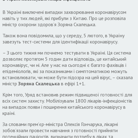
В Україні виключені випадки захворювання коронавірусом
навіть у тих людей, які прибули з Китаю. Про це розповіла
міністр охорони здоров’я Зоряна Скалецька.
Також вона повідомила, що у середу, 5 лютого, в Україну
завезуть тест-системи для ідентифікації коронавірусу.
– З цього тижня ми почнемо тестувати в Україні. Ця система
дозволяє протягом 5 годин дати відповідь, це китайський
коронавірус, чи ні. Але у нас на сьогодні є багато фахівців і
епідеміологів, які за показниками і симптоматикою можуть
встановлювати, чи може бути підозра на цей вірус, – сказала
міністр
Зоряна Скалецька
в ефірі 1+1.
Крім того, Уряд встановив режим підвищеної готовності для
всіх систем захисту. Мобілізували 1800 лікарів-інфекціоністів
на випадок появи і поширення китайського коронавірусу в
країні.
За словами прем’єр-міністра Олексія Гончарука, лікарні
зобов’язали провести навчання з готовності прийняти
потенційних пацієнтів, визначити потребу в ліках та