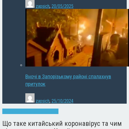
zapsich
,
20/05/2025
Вночі в Запорізькому районі спалахнув
притулок
zapsich
,
25/10/2024
Запоріжжя
Новини
Суспільство
Що таке китайський коронавірус та чим