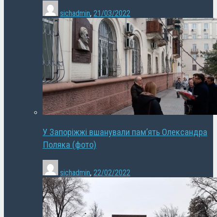
sichadmin
,
21/03/2022
У Запоріжжі вшанували пам’ять Олександра
Поляка (фото)
sichadmin
,
22/02/2022