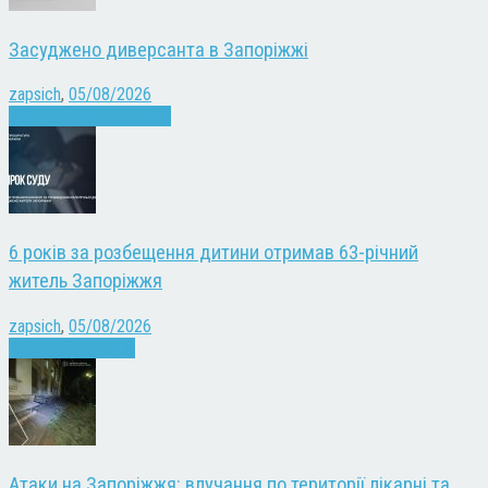
Засуджено диверсанта в Запоріжжі
zapsich
,
05/08/2026
Війна
Запоріжжя
Новини
6 років за розбещення дитини отримав 63-річний
житель Запоріжжя
zapsich
,
05/08/2026
Запоріжжя
Новини
Атаки на Запоріжжя: влучання по території лікарні та