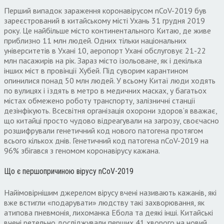
Перший випадок зараження коронавірусом nCoV-2019 був
зареєстрований в китайському місті Ухань 31 грудня 2019
року. Це найбільше місто континентального Китаю, де живе
приблизно 11 млн людей. Одних тільки національних
університетів в Ухані 10, аеропорт Ухані обслуговує 21-22
млн пасажирів на рік. Зараз місто ізольоване, як і декілька
інших міст в провінції Хубей. Під суворим карантином
опинилися понад 50 млн людей. У всьому Китаї люди ходять
по вулицях і їздять в метро в медичних масках, у багатьох
містах обмежено роботу транспорту, залізничні станції
дезінфікують. Всесвітня організація охорони здоров’я вважає,
що китайці просто чудово відреагували на загрозу, своєчасно
розшифрували генетичний код нового патогена протягом
всього кількох днів. Генетичний код патогена nCoV-2019 на
96% збігався з геномом коронавірусу кажана.
Що є першопричиною вірусу nCoV-2019
Найімовірнішим джерелом вірусу вчені називають кажанів, які
вже встигли «подарувати» людству такі захворювання, як
атипова пневмонія, лихоманка Ебола та деякі інші. Китайські
вчені ретельно досліджували перших 41 хворого на новий