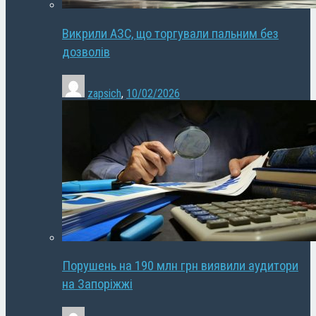
Викрили АЗС, що торгували пальним без
дозволів
zapsich
,
10/02/2026
Порушень на 190 млн грн виявили аудитори
на Запоріжжі