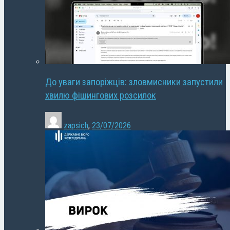
До уваги запоріжців: зловмисники запустили
хвилю фішингових розсилок
zapsich
,
23/07/2026