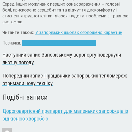
Серед інших можливих перших ознак зараження – головні
болі, прискорене серцебиття та відчуття дискомфорту і
стиснення грудної клітки, діарея, нудота, проблеми з травною
системою.
Читайте також:
У запорізьких школах оголошено карантин
Позначки:
Грип
епідемія
Захворювання
коронавірус
Наступний запис
Запорізькому аеропорту повернули
льотну погоду
Попередній запис
Працівники запорізьких тепломереж
отримали нову техніку
Подібні записи
Дороговартісний препарат для маленьких запоріжців із
рідкісною хворобою