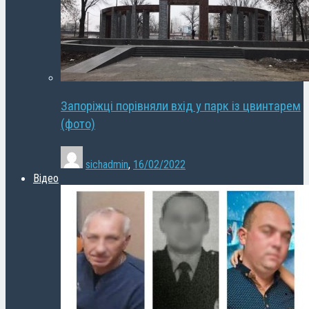
Запоріжці порівняли вхід у парк із цвинтарем
(фото)
sichadmin
,
16/02/2022
Відео