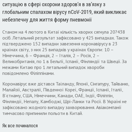
ситуацію в сфері охорони здоров’я в зв’язку з
глобальним спалахом вірусу nCoV-2019, який викликає
небезпечну для життя форму пневмонії
Станом на 4 лютого в Китаї кількість хворих сягнула 20?438
осіб. Летальний результат зафіксовано у 425 випадках. Також
підтверджено 152 випадки завезення коронавірусу в 23
країнах світу, з них 25 випадків у країнах Європи: 10 –
Німеччина, 6 – Франція, 2 – Італія, 2 – Росія, 2 –
Великобританія, по 1 в Бельгії, Іспанії, Фінляндії та Швеції. За
межами Китаю про 1 летальний випадок хвороби
повідомлено Філіппінами.
Коронавірус вже дістався Таїланду, Японії, Сінгапуру, Тайваню,
Малайзії, Австралії, Південної Кореї, Франції, Іспанії, Італії,
В’єтнаму, США, Німеччини, Канади, ОАЕ, Індії, Філіппін,
Фінляндії, Непалу, Камбоджі, Шрі-Ланки та Росії. В Україні не
зафіксовано жодного випадку захворювання. Авіакомпанії
тимчасово припинили польоти в Китай.
Як все починалося