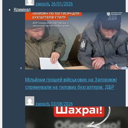
zapsich
,
26/01/2026
Кримінал
Мільйони грошей військових на Запоріжжі
спрямували на тилових бухгалтерів: ДБР
zapsich
,
03/08/2026