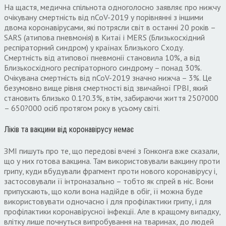
На щастя, медична спільнота одноголосно заявляє про нижчу
очікувану смертність від nCoV-2019 у порівнянні з іншими
двома коронавірусами, які потрясли світ в останні 20 років –
SARS (атипова пневмонія) в Китаї і MERS (Близькосхідний
респіраторний синдром) у країнах Близького Сходу.
Смертність від атипової пневмонії становила 10%, а від
Близькосхідного респіраторного синдрому – понад 30%.
Очікувана смертність від nCoV-2019 значно нижча – 3%. Це
безумовно вище рівня смертності від звичайної ГРВІ, який
становить близько 0.1?0.3%, втім, забираючи життя 250?000
– 650?000 осіб протягом року в усьому світі.
Ліків та вакцини від коронавірусу немає
ЗМІ пишуть про те, що передові вчені з Гонконга вже сказали,
що у них готова вакцина. Там використовували вакцину проти
грипу, куди вбудували фрагмент проти нового коронавірусу і,
застосовували її інтроназально – тобто як спрей в ніс. Вони
припускають, що коли вона надійде в обіг, її можна буде
використовувати одночасно і для профілактики грипу, і для
профілактики коронавірусної інфекції. Але в кращому випадку,
влітку лише почнуться випробування на тваринах, до людей