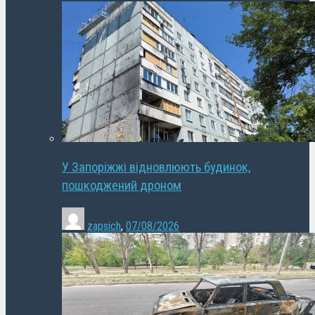
У Запоріжжі відновлюють будинок,
пошкоджений дроном
zapsich
,
07/08/2026