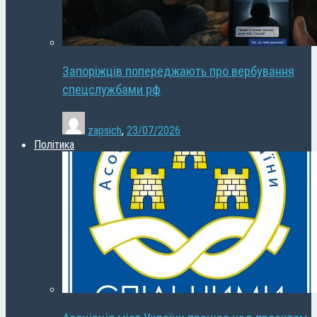
Запоріжців попереджають про вербування
спецслужбами рф
zapsich
,
23/07/2026
Політика