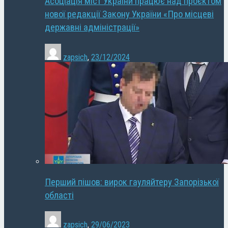
Асоціація міст України працює над проєктом
нової редакції Закону України «Про місцеві
державні адміністрації»
zapsich
,
23/12/2024
Перший пішов: вирок гауляйтеру Запорізької
області
zapsich
,
29/06/2023