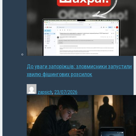
До уваги запоріжців: зловмисники запустили
хвилю фішингових розсилок
zapsich
,
23/07/2026