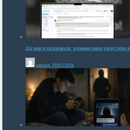
До уваги запоріжців: зловмисники запустили 
zapsich
,
23/07/2026