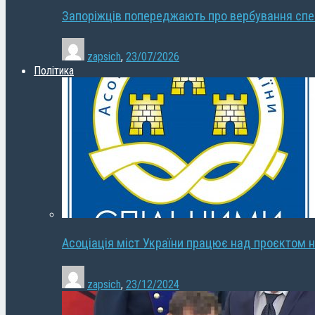
Запоріжців попереджають про вербування сп
zapsich
,
23/07/2026
Політика
Асоціація міст України працює над проєктом н
zapsich
,
23/12/2024