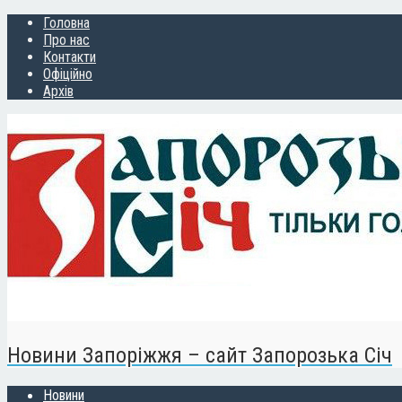
Головна
Про нас
Контакти
Офіційно
Архів
Новини Запоріжжя – сайт Запорозька Січ
Новини