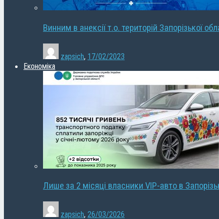
Винним в анексії т.о. територій Запорізької об
zapsich
,
17/02/2023
Економіка
Лише за 2 місяці власники VIP-авто в Запорізь
zapsich
,
26/03/2026