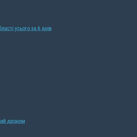
бласті усього за 6 днів
ний дроном