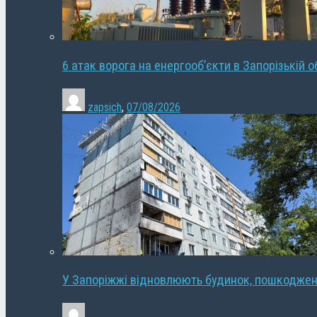
6 атак ворога на енергооб’єкти в Запорізькій о
zapsich
,
07/08/2026
У Запоріжжі відновлюють будинок, пошкодже