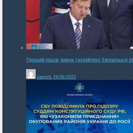
Перший пішов: вирок гауляйтеру Запорізької о
zapsich
,
29/06/2023