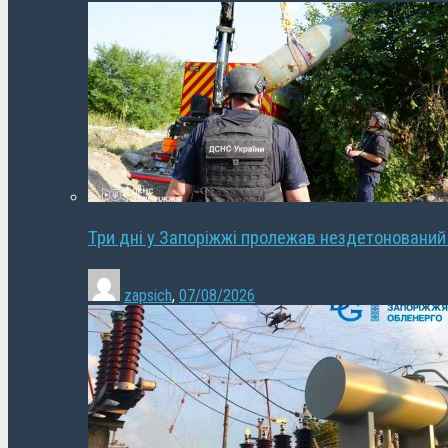
Три дні у Запоріжжі пролежав нездетонований
zapsich
,
07/08/2026