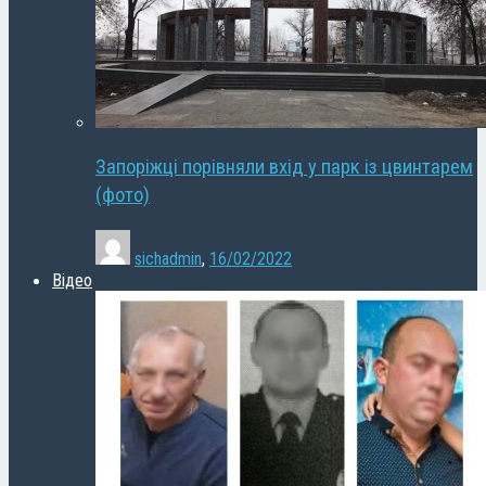
Запоріжці порівняли вхід у парк із цвинтарем
(фото)
sichadmin
,
16/02/2022
Відео