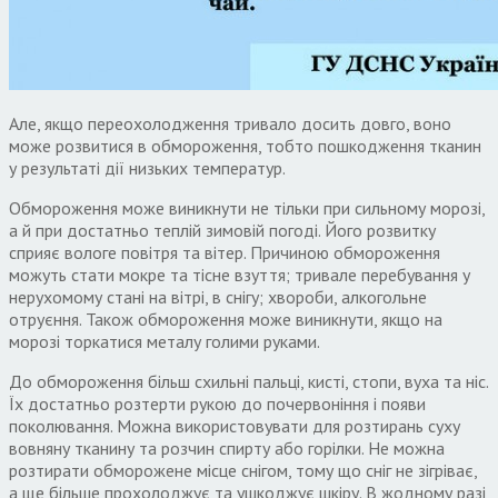
Але, якщо переохолодження тривало досить довго, воно
може розвитися в обмороження, тобто пошкодження тканин
у результаті дії низьких температур.
Обмороження може виникнути не тільки при сильному морозі,
а й при достатньо теплій зимовій погоді. Його розвитку
сприяє вологе повітря та вітер. Причиною обмороження
можуть стати мокре та тісне взуття; тривале перебування у
нерухомому стані на вітрі, в снігу; хвороби, алкогольне
отруєння. Також обмороження може виникнути, якщо на
морозі торкатися металу голими руками.
До обмороження більш схильні пальці, кисті, стопи, вуха та ніс.
Їх достатньо розтерти рукою до почервоніння і появи
поколювання. Можна використовувати для розтирань суху
вовняну тканину та розчин спирту або горілки. Не можна
розтирати обморожене місце снігом, тому що сніг не зігріває,
а ще більше прохолоджує та ушкоджує шкіру. В жодному разі