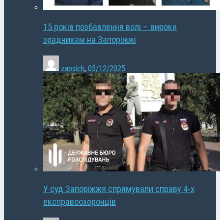
15 років позбавлення волі – вироки
зрадникам на Запоріжжі
zapsich
,
05/12/2025
У суд Запоріжжя спрямували справу 4-х
експравоохоронців