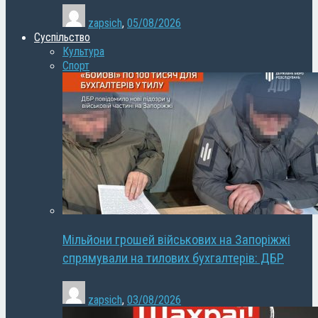
zapsich
,
05/08/2026
Суспільство
Культура
Спорт
Мільйони грошей військових на Запоріжжі
спрямували на тилових бухгалтерів: ДБР
zapsich
,
03/08/2026