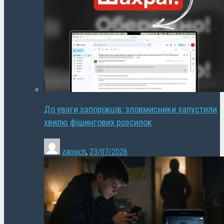
До уваги запоріжців: зловмисники запустили
хвилю фішингових розсилок
zapsich
,
23/07/2026