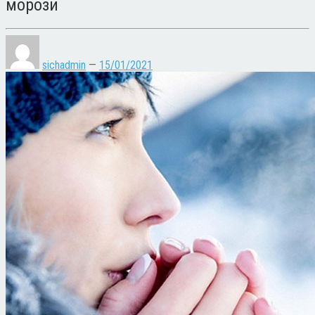
морози
sichadmin
—
15/01/2021