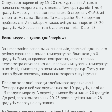
Очікуються пориви вітру 15-20 м/с, хуртовини. А також
налипання мокрого снігу, ожеледь. Температура від 1 до 6
градусів морозу, – повідомила на своїй сторінці у Фейсбуці
синоптик Наталка Діденко. Та мала рацію. До Запоріжжя
прийшов сніг. А незабаром також очікуються морози 18-20
градусів. На Хрещення теж буде зимно – від -8 до -18.
Великі морози – дивина для Запоріжжя
За інформацією запорізьких синоптиків, зазвичай для нашого
регіону характерні зими з температурою близькою до 0
градусів. Зима, як правило, контрастна, коли стовпчик
термометра опускається до невеликих мінусових температур,
а потім підіймається до позитивних температур. Тому у нас
часто буває ожеледь, налипання мокрого снігу і тумани.
Періоди холодної погоди здебільшого короткочасні.
Температура в цей час опускається до 10 градусів, іноді до
15 градусів морозу. В окремі дні може бути нижче 20 градусів.
До речі, протягом останніх 20-25 років відмітка нижче 28
градусів морозу не опускалася.
Найнижча температура – мінус 31,8 градусів – в