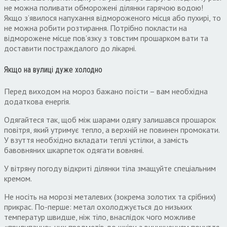
не можна поливати обморожені ділянки гарячою водою!
Якщо з’явилося напухання відмороженого місця або пухирі, то
не можна робити розтирання. Потрібно покласти на
відморожене місце пов’язку з товстим прошарком вати та
доставити постраждалого до лікарні.
Якщо на вулиці дуже холодно
Перед виходом на мороз бажано поїсти – вам необхідна
додаткова енергія.
Одягайтеся так, щоб між шарами одягу залишався прошарок
повітря, який утримує тепло, а верхній не повинен промокати.
У взуття необхідно вкладати теплі устілки, а замість
бавовняних шкарпеток одягати вовняні.
У вітряну погоду відкриті ділянки тіла змащуйте спеціальним
кремом.
Не носіть на морозі металевих (зокрема золотих та срібних)
прикрас. По-перше: метал охолоджується до низьких
температур швидше, ніж тіло, внаслідок чого можливе
«прилипання» цих предметів до шкіри з виникненням почуття