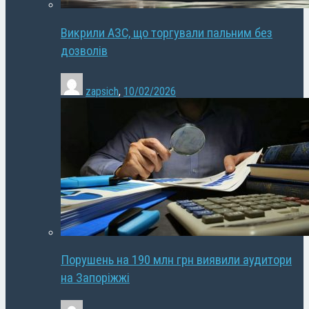
Викрили АЗС, що торгували пальним без
дозволів
zapsich
,
10/02/2026
Порушень на 190 млн грн виявили аудитори
на Запоріжжі