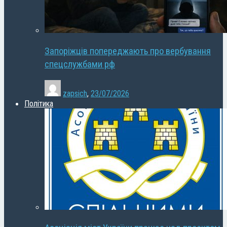
Запоріжців попереджають про вербування
спецслужбами рф
zapsich
,
23/07/2026
Політика