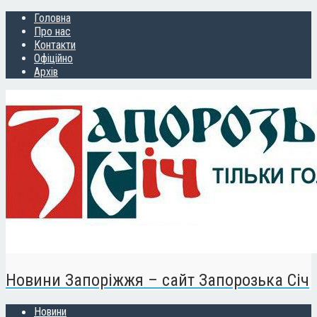
Головна
Про нас
Контакти
Офіційно
Архів
Новини Запоріжжя – сайт Запорозька Січ
Новини