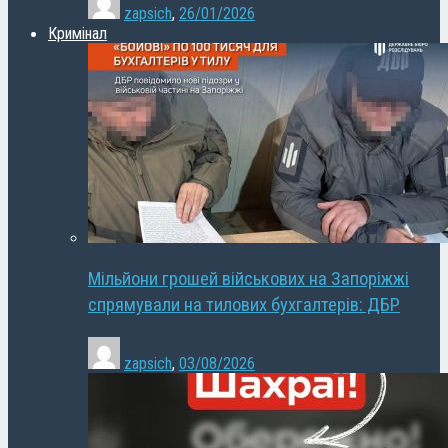
zapsich
,
26/01/2026
Кримінал
Мільйони грошей військових на Запоріжжі
спрямували на тилових бухгалтерів: ДБР
zapsich
,
03/08/2026