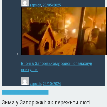
zapsich
,
20/05/2025
Вночі в Запорізькому районі спалахнув
притулок
zapsich
,
25/10/2024
Запоріжжя
Новини
Суспільство
Зима у Запоріжжі: як пережити люті