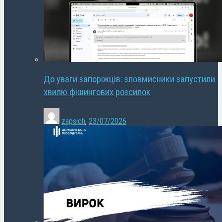
До уваги запоріжців: зловмисники запустили
хвилю фішингових розсилок
zapsich
,
23/07/2026