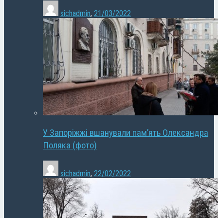
sichadmin
,
21/03/2022
У Запоріжжі вшанували пам’ять Олександра
Поляка (фото)
sichadmin
,
22/02/2022