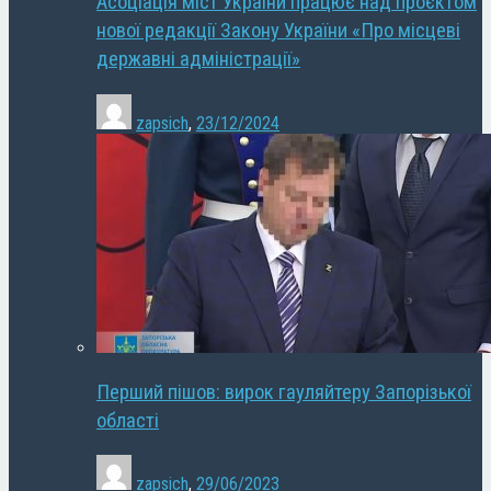
Асоціація міст України працює над проєктом
нової редакції Закону України «Про місцеві
державні адміністрації»
zapsich
,
23/12/2024
Перший пішов: вирок гауляйтеру Запорізької
області
zapsich
,
29/06/2023