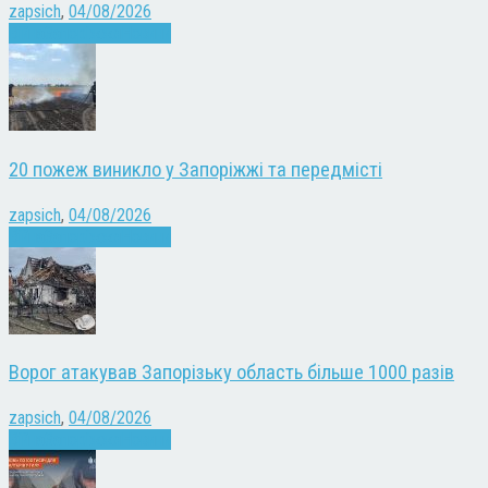
zapsich
,
04/08/2026
Війна
Запоріжжя
Новини
20 пожеж виникло у Запоріжжі та передмісті
zapsich
,
04/08/2026
Війна
Запоріжжя
Новини
Ворог атакував Запорізьку область більше 1000 разів
zapsich
,
04/08/2026
Війна
Запоріжжя
Новини