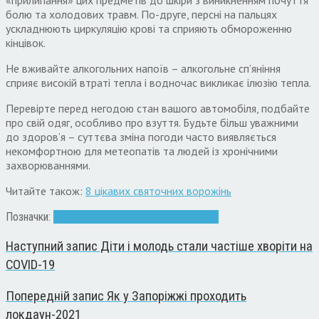
болю та холодових травм. По-друге, персні на пальцях
ускладнюють циркуляцію крові та сприяють обмороженню
кінцівок.
Не вживайте алкогольних напоїв – алкогольне сп’яніння
сприяє високій втраті тепла і водночас викликає ілюзію тепла.
Перевірте перед негодою стан вашого автомобіля, подбайте
про свій одяг, особливо про взуття. Будьте більш уважними
до здоров’я – суттєва зміна погоди часто виявляється
некомфортною для метеопатів та людей із хронічними
захворюваннями.
Читайте також:
8 цікавих святочних ворожінь
Позначки:
Запоріжжя
морози
негода
поради
сніг
Наступний запис
Діти і молодь стали частіше хворіти на
COVID-19
Попередній запис
Як у Запоріжжі проходить
локдаун-2021