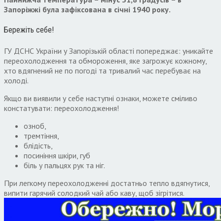
Запоріжжі була зафіксована в січні 1940 року.
Бережіть себе!
ГУ ДСНС України у Запорізькій області попереджає: уникайте
переохолодження та обмороження, яке загрожує кожному,
хто вдягнений не по погоді та тривалий час перебуває на
холоді.
Якщо ви виявили у себе наступні ознаки, можете сміливо
констатувати: переохолодження!
озноб,
тремтіння,
блідість,
посиніння шкіри, губ
біль у пальцях рук та ніг.
При легкому переохолодженні достатньо тепло вдягнутися,
випити гарячий солодкий чай або каву, щоб зігрітися.