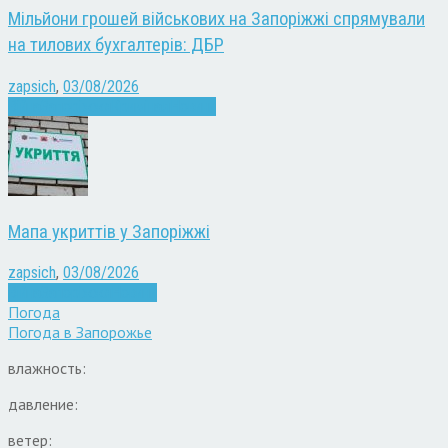
Мільйони грошей військових на Запоріжжі спрямували
на тилових бухгалтерів: ДБР
zapsich
,
03/08/2026
Війна
Запоріжжя
Кримінал
Новини
Мапа укриттів у Запоріжжі
zapsich
,
03/08/2026
Війна
Запоріжжя
Новини
Погода
Погода в
Запорожье
влажность:
давление:
ветер: