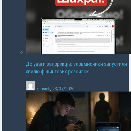
До уваги запоріжців: зловмисники запустили
хвилю фішингових розсилок
zapsich
,
23/07/2026