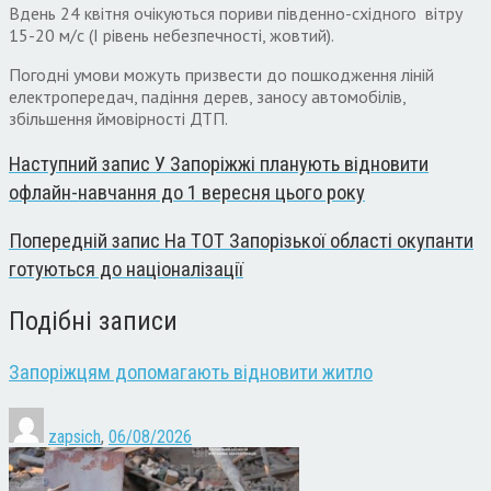
Вдень 24 квітня очікуються пориви південно-східного вітру
15-20 м/с (I рівень небезпечності, жовтий).
Погодні умови можуть призвести до пошкодження ліній
електропередач, падіння дерев, заносу автомобілів,
збільшення ймовірності ДТП.
Наступний запис
У Запоріжжі планують відновити
офлайн-навчання до 1 вересня цього року
Попередній запис
На ТОТ Запорізької області окупанти
готуються до націоналізації
Подібні записи
Запоріжцям допомагають відновити житло
zapsich
,
06/08/2026