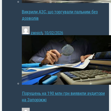
Викрили АЗС, що торгували пальним без
дозволів
zapsich
,
10/02/2026
Порушень на 190 млн грн виявили аудитори
на Запоріжжі