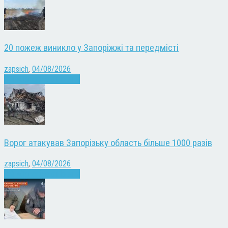
20 пожеж виникло у Запоріжжі та передмісті
zapsich
,
04/08/2026
Війна
Запоріжжя
Новини
Ворог атакував Запорізьку область більше 1000 разів
zapsich
,
04/08/2026
Війна
Запоріжжя
Новини