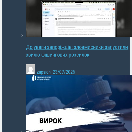
До уваги запоріжців: зловмисники запустили
хвилю фішингових розсилок
zapsich
,
23/07/2026