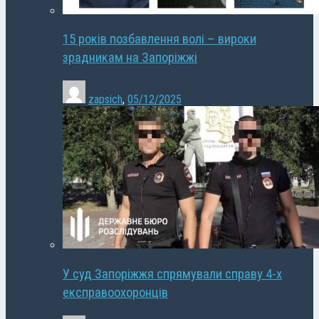
15 років позбавлення волі – вироки
зрадникам на Запоріжжі
zapsich
,
05/12/2025
У суд Запоріжжя спрямували справу 4-х
експравоохоронців