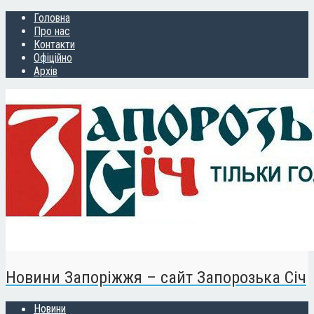
Головна
Про нас
Контакти
Офіційно
Архів
Новини Запоріжжя – сайт Запорозька Січ
Новини