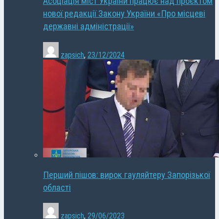
Асоціація міст України працює над проєктом
нової редакції Закону України «Про місцеві
державні адміністрації»
zapsich
,
23/12/2024
Перший пішов: вирок гауляйтеру Запорізької
області
zapsich
,
29/06/2023