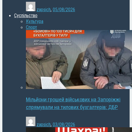
zapsich
,
05/08/2026
Суспільство
Культура
Спорт
Мільйони грошей військових на Запоріжжі
спрямували на тилових бухгалтерів: ДБР
zapsich
,
03/08/2026