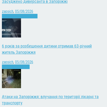
Засуджено диверсанта в Запоріжжі
zapsich
,
05/08/2026
Війна
Запоріжжя
Новини
6 років за розбещення дитини отримав 63-річний
житель Запоріжжя
zapsich
,
05/08/2026
Запоріжжя
Новини
Атаки на Запоріжжя: влучання по території лікарні та
транспорту