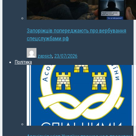
Запоріжців попереджають про вербування
спецслужбами рф
zapsich
,
23/07/2026
Політика