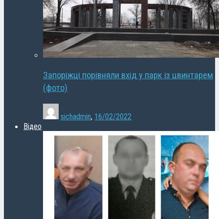
Запоріжці порівняли вхід у парк із цвинтарем
(фото)
sichadmin
,
16/02/2022
Відео