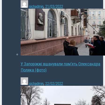
sichadmin
,
21/03/2022
У Запоріжжі вшанували пам’ять Олександра
Поляка (фото)
sichadmin
,
22/02/2022