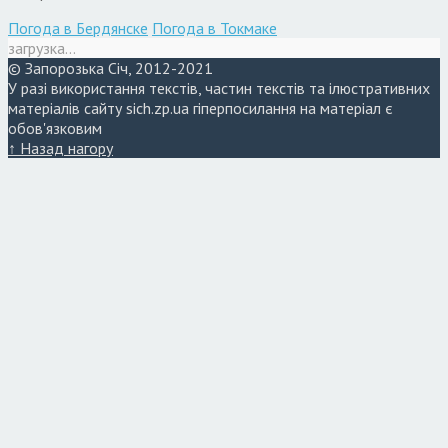
Погода в Бердянске
Погода в Токмаке
загрузка...
© Запорозька Січ, 2012-2021
У разі використання текстів, частин текстів та ілюстративних
матеріалів сайту sich.zp.ua гіперпосилання на матеріал є
обов'язковим
↑ Назад нагору