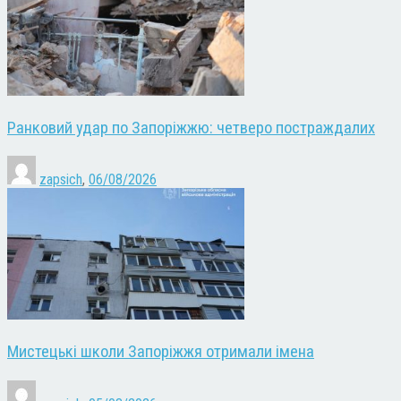
Ранковий удар по Запоріжжю: четверо постраждалих
zapsich
,
06/08/2026
Мистецькі школи Запоріжжя отримали імена