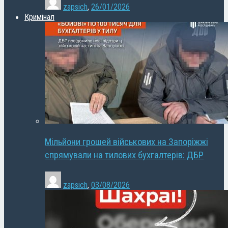
zapsich
,
26/01/2026
Кримінал
Мільйони грошей військових на Запоріжжі
спрямували на тилових бухгалтерів: ДБР
zapsich
,
03/08/2026