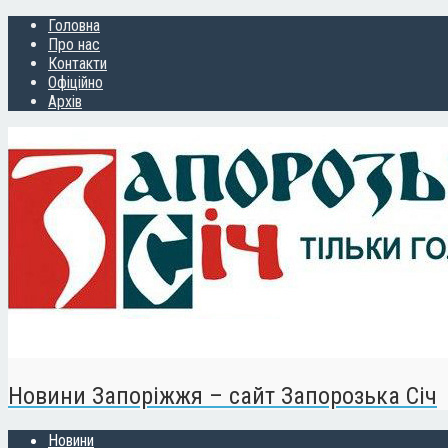
Головна
Про нас
Контакти
Офіційно
Архів
Новини Запоріжжя – сайт Запорозька Січ
Новини