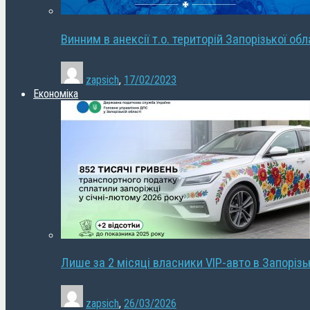
Винним в анексії т.о. територій Запорізької об
zapsich
,
17/02/2023
Економіка
Лише за 2 місяці власники VIP-авто в Запорізь
zapsich
,
26/03/2026