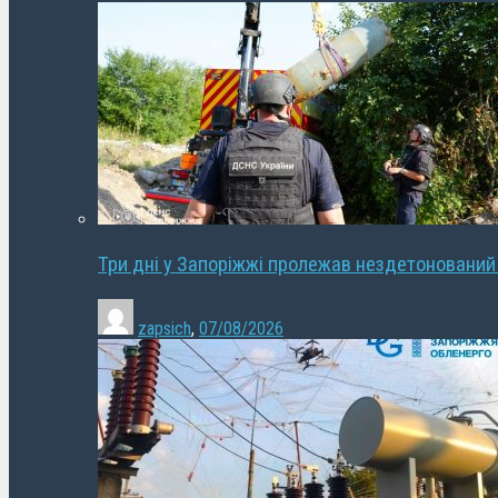
Три дні у Запоріжжі пролежав нездетонований
zapsich
,
07/08/2026