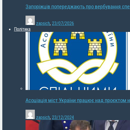
Запоріжців попереджають про вербування сп
zapsich
,
23/07/2026
Політика
Асоціація міст України працює над проєктом н
zapsich
,
23/12/2024