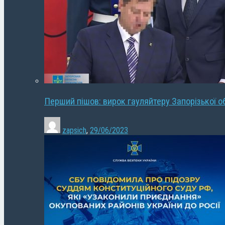
Перший пішов: вирок гауляйтеру Запорізької о
zapsich
,
29/06/2023