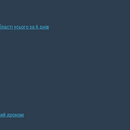
бласті усього за 6 днів
ний дроном