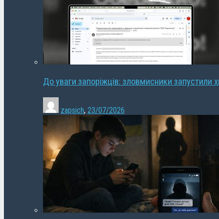
До уваги запоріжців: зловмисники запустили 
zapsich
,
23/07/2026