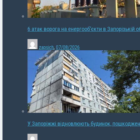
6 атак ворога на енергооб’єкти в Запорізькій о
zapsich
,
07/08/2026
У Запоріжжі відновлюють будинок, пошкодже