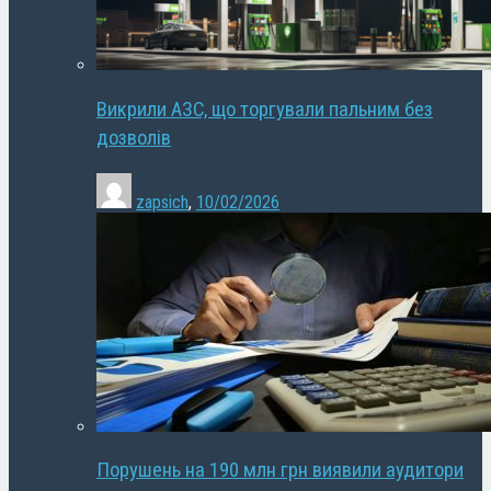
Викрили АЗС, що торгували пальним без
дозволів
zapsich
,
10/02/2026
Порушень на 190 млн грн виявили аудитори