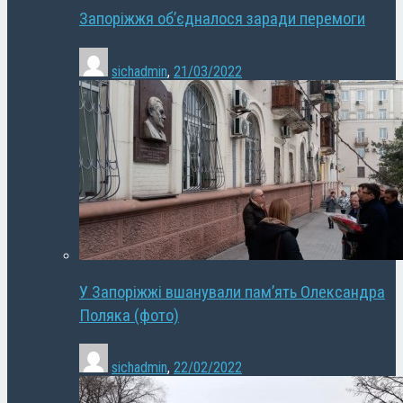
Запоріжжя об’єдналося заради перемоги
sichadmin
,
21/03/2022
У Запоріжжі вшанували пам’ять Олександра
Поляка (фото)
sichadmin
,
22/02/2022