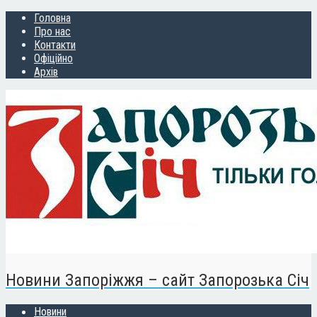
Головна
Про нас
Контакти
Офіційно
Архів
Новини Запоріжжя – сайт Запорозька Січ
Новини