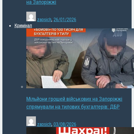
на Запоріжжі
zapsich
,
26/01/2026
Кримінал
Мільйони грошей військових на Запоріжжі
спрямували на тилових бухгалтерів: ДБР
zapsich
,
03/08/2026