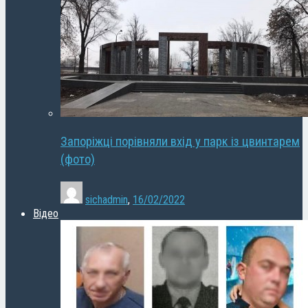
Запоріжці порівняли вхід у парк із цвинтарем
(фото)
sichadmin
,
16/02/2022
Відео