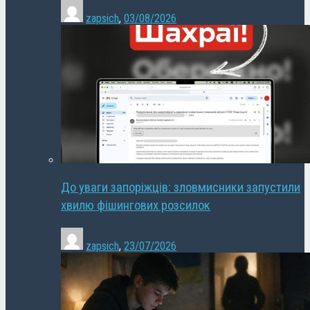
zapsich
,
03/08/2026
До уваги запоріжців: зловмисники запустили
хвилю фішингових розсилок
zapsich
,
23/07/2026