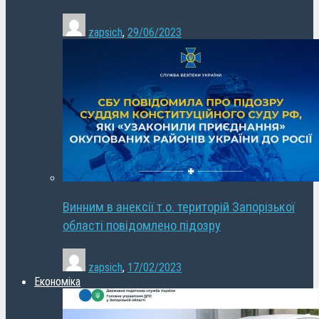
zapsich
,
29/06/2023
Винним в анексії т.о. територій Запорізької
області повідомлено підозру
zapsich
,
17/02/2023
Економіка