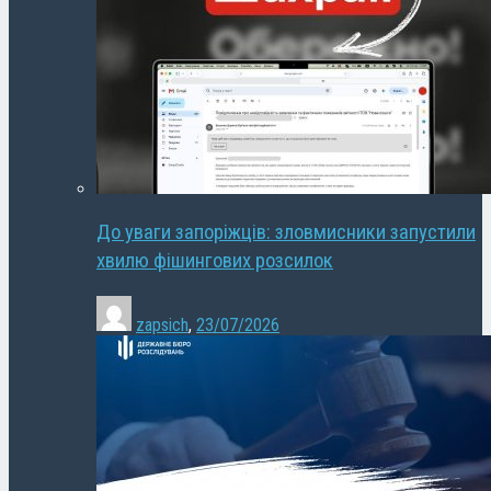
До уваги запоріжців: зловмисники запустили
хвилю фішингових розсилок
zapsich
,
23/07/2026