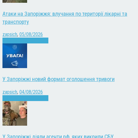
Атаки на Запоріжжя: влучання по території лікарні та
транспорту
zapsich
,
05/08/2026
Війна
Запоріжжя
Новини
У Запоріжжі новий формат оголошення тривоги
zapsich
,
04/08/2026
Війна
Запоріжжя
Новини
У Запоріжжі діяли агенти рф, яких викрили СБУ