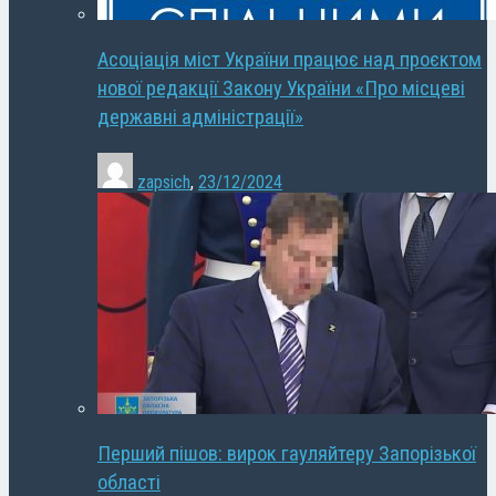
Асоціація міст України працює над проєктом
нової редакції Закону України «Про місцеві
державні адміністрації»
zapsich
,
23/12/2024
Перший пішов: вирок гауляйтеру Запорізької
області