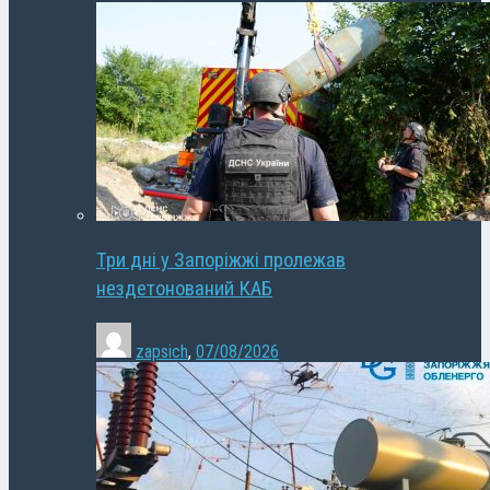
Три дні у Запоріжжі пролежав
нездетонований КАБ
zapsich
,
07/08/2026