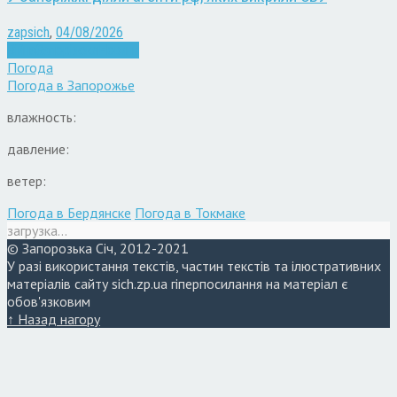
zapsich
,
04/08/2026
Війна
Запоріжжя
Новини
Погода
Погода в
Запорожье
влажность:
давление:
ветер:
Погода в Бердянске
Погода в Токмаке
загрузка...
© Запорозька Січ, 2012-2021
У разі використання текстів, частин текстів та ілюстративних
матеріалів сайту sich.zp.ua гіперпосилання на матеріал є
обов'язковим
↑ Назад нагору