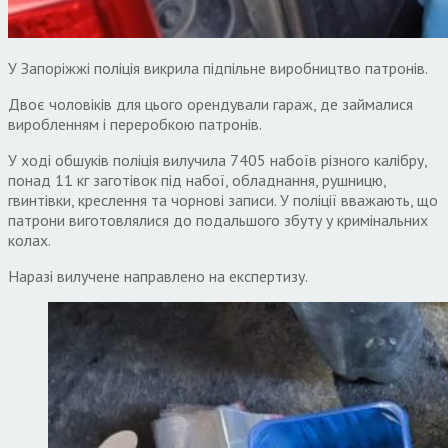
У Запоріжжі поліція викрила підпільне виробництво патронів.
Двоє чоловіків для цього орендували гараж, де займалися
виробленням і переробкою патронів.
У ході обшуків поліція вилучила 7405 набоїв різного калібру,
понад 11 кг заготівок під набої, обладнання, рушницю,
гвинтівки, креслення та чорнові записи. У поліції вважають, що
патрони виготовлялися до подальшого збуту у кримінальних
колах.
Наразі вилучене направлено на експертизу.