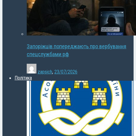
Запоріжців попереджають про вербування
спецслужбами рф
zapsich
,
23/07/2026
Політика