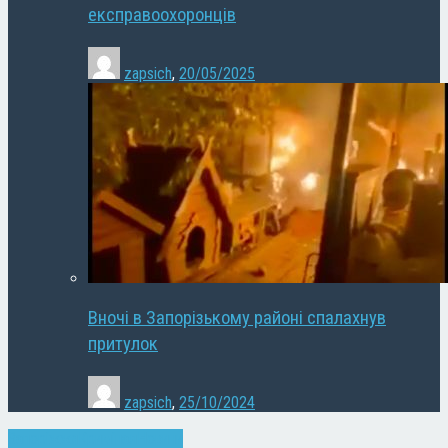
експравоохоронців
zapsich
,
20/05/2025
Вночі в Запорізькому районі спалахнув
притулок
zapsich
,
25/10/2024
Запоріжжя
Кримінал
Новини