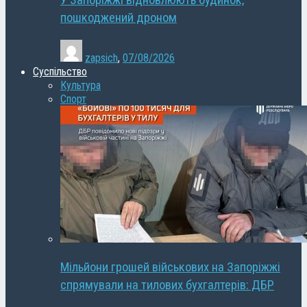
У Запоріжжі відновлюють будинок,
пошкоджений дроном
zapsich
,
07/08/2026
Суспільство
Культура
Спорт
Мільйони грошей військових на Запоріжжі
спрямували на тилових бухгалтерів: ДБР