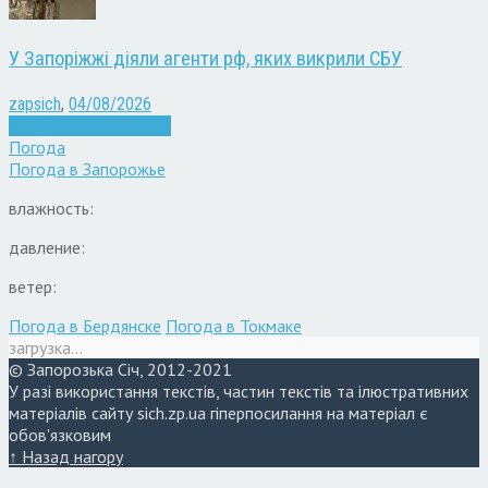
У Запоріжжі діяли агенти рф, яких викрили СБУ
zapsich
,
04/08/2026
Війна
Запоріжжя
Новини
Погода
Погода в
Запорожье
влажность:
давление:
ветер:
Погода в Бердянске
Погода в Токмаке
загрузка...
© Запорозька Січ, 2012-2021
У разі використання текстів, частин текстів та ілюстративних
матеріалів сайту sich.zp.ua гіперпосилання на матеріал є
обов'язковим
↑ Назад нагору