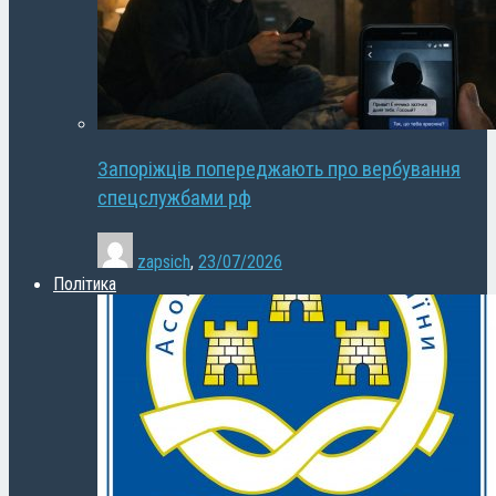
Запоріжців попереджають про вербування
спецслужбами рф
zapsich
,
23/07/2026
Політика