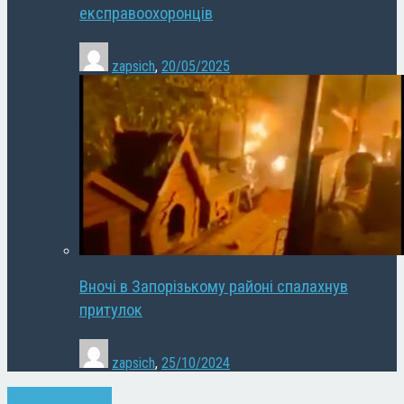
експравоохоронців
zapsich
,
20/05/2025
Вночі в Запорізькому районі спалахнув
притулок
zapsich
,
25/10/2024
Запоріжжя
Новини