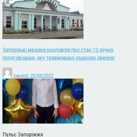
Запорізькі медики розповіли про стан 12-річної
пологовчанки, яку травмовано ударною хвилею
zapsich
,
20/04/2022
Пульс Запоріжжя