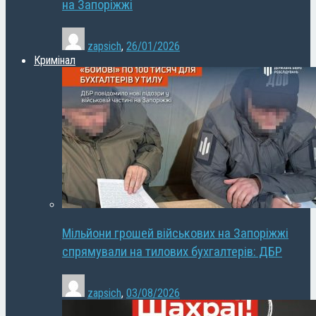
на Запоріжжі
zapsich
,
26/01/2026
Кримінал
Мільйони грошей військових на Запоріжжі
спрямували на тилових бухгалтерів: ДБР
zapsich
,
03/08/2026