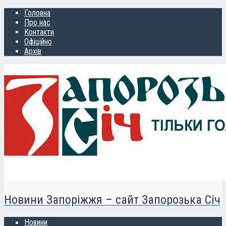
Головна
Про нас
Контакти
Офіційно
Архів
Новини Запоріжжя – сайт Запорозька Січ
Новини