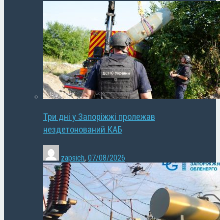
Три дні у Запоріжжі пролежав
нездетонований КАБ
zapsich
,
07/08/2026