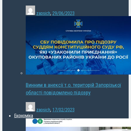
zapsich
,
29/06/2023
Винним в анексії т.о. територій Запорізької
області повідомлено підозру
zapsich
,
17/02/2023
Економіка