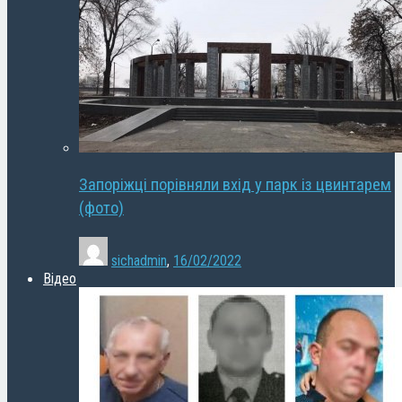
Запоріжці порівняли вхід у парк із цвинтарем
(фото)
sichadmin
,
16/02/2022
Відео