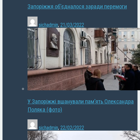
Запоріжжя об’єдналося заради перемоги
sichadmin
,
21/03/2022
У Запоріжжі вшанували пам’ять Олександра
Поляка (фото)
sichadmin
,
22/02/2022