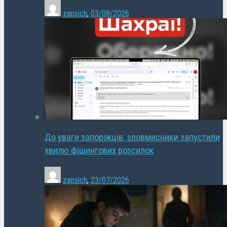
zapsich
,
03/08/2026
До уваги запоріжців: зловмисники запустили
хвилю фішингових розсилок
zapsich
,
23/07/2026