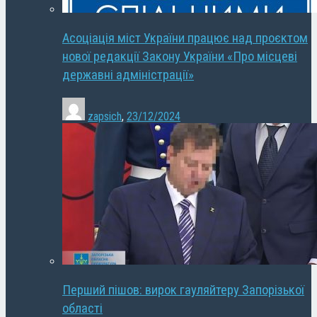
Асоціація міст України працює над проєктом
нової редакції Закону України «Про місцеві
державні адміністрації»
zapsich
,
23/12/2024
Перший пішов: вирок гауляйтеру Запорізької
області