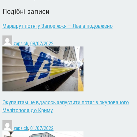
Подібні записи
Маршрут потягу Запоріжжя – Львів подовжено
zapsich
,
08/07/2022
Окупантам не вдалось запустити потяг з окупованого
Мелітополя до Криму
zapsich
,
01/07/2022