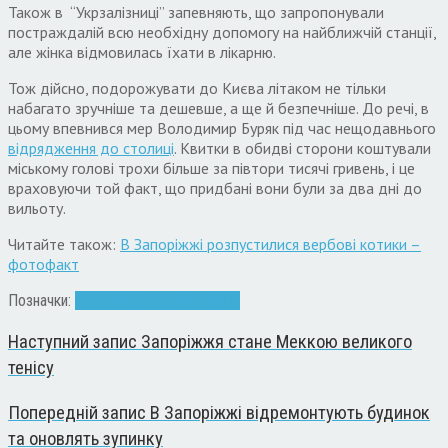
Також в “Укрзалізниці” запевняють, що запропонували
постраждалій всю необхідну допомогу на найближчій станції,
але жінка відмовилась їхати в лікарню.
Тож дійсно, подорожувати до Києва літаком не тільки
набагато зручніше та дешевше, а ще й безпечніше. До речі, в
цьому впевнився мер Володимир Буряк під час нещодавнього
відрядження до столиці
. Квитки в обидві сторони коштували
міському голові трохи більше за півтори тисячі гривень, і це
враховуючи той факт, що придбані вони були за два дні до
вильоту.
Читайте також:
В Запоріжжі розпустилися вербові котики –
фотофакт
Позначки:
потяг
травма
Укрзалізниця
Наступний запис
Запоріжжя стане Меккою великого
тенісу
Попередній запис
В Запоріжжі відремонтують будинок
та оновлять зупинку