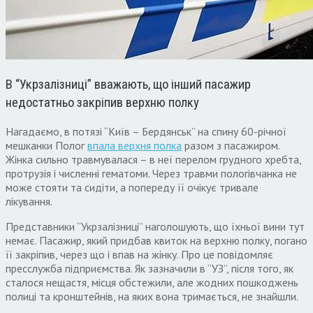
В “Укрзалізниці” вважають, що інший пасажир
недостатньо закріпив верхню полку
Нагадаємо, в потязі “Київ – Бердянськ” на спину 60-річної
мешканки Полог
впала верхня полка
разом з пасажиром.
Жінка сильно травмувалася – в неї перелом грудного хребта,
протрузія і численні гематоми. Через травми пологівчанка не
може стояти та сидіти, а попереду її очікує тривале
лікування.
Представники “Укрзалізниці” наголошують, що їхньої вини тут
немає. Пасажир, який придбав квиток на верхню полку, погано
її закріпив, через що і впав на жінку. Про це повідомляє
пресслужба підприємства. Як зазначили в “УЗ”, після того, як
сталося нещастя, місця обстежили, але жодних пошкоджень
полиці та кронштейнів, на яких вона тримається, не знайшли.