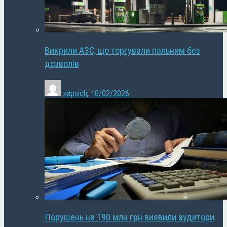
Викрили АЗС, що торгували пальним без
дозволів
zapsich
,
10/02/2026
Порушень на 190 млн грн виявили аудитори