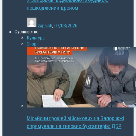
У Запоріжжі відновлюють будинок,
пошкоджений дроном
zapsich
,
07/08/2026
Суспільство
Культура
Спорт
Мільйони грошей військових на Запоріжжі
спрямували на тилових бухгалтерів: ДБР