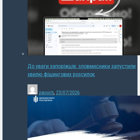
До уваги запоріжців: зловмисники запустили
хвилю фішингових розсилок
zapsich
,
23/07/2026