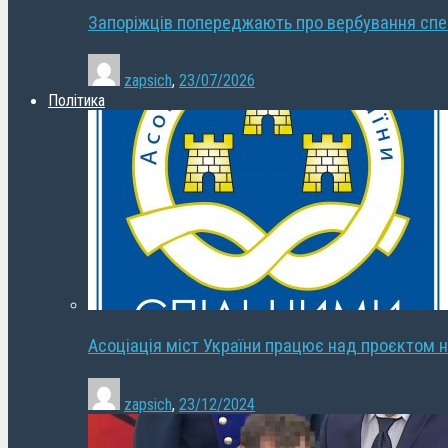
Запоріжців попереджають про вербування сп
zapsich
,
23/07/2026
Політика
Асоціація міст України працює над проєктом н
zapsich
,
23/12/2024