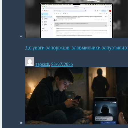
До уваги запоріжців: зловмисники запустили 
zapsich
,
23/07/2026