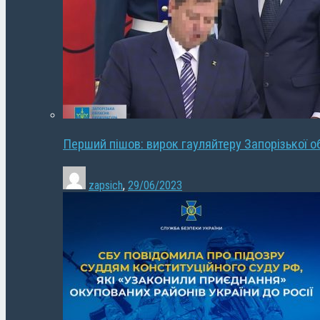
Перший пішов: вирок гауляйтеру Запорізької о
zapsich
,
29/06/2023