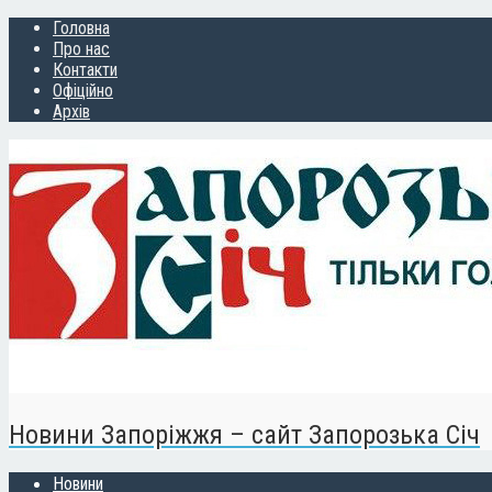
Головна
Про нас
Контакти
Офіційно
Архів
Новини Запоріжжя – сайт Запорозька Січ
Новини