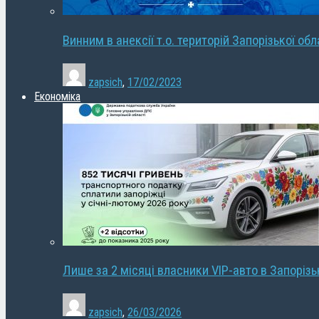
Винним в анексії т.о. територій Запорізької об
zapsich
,
17/02/2023
Економіка
Лише за 2 місяці власники VIP-авто в Запорізь
zapsich
,
26/03/2026