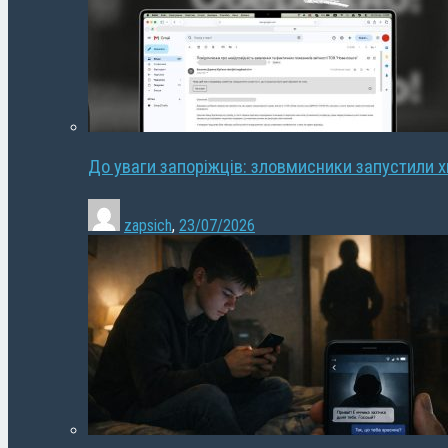
До уваги запоріжців: зловмисники запустили 
zapsich
,
23/07/2026