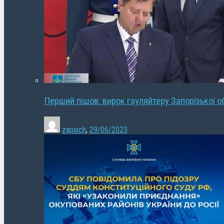
Перший пішов: вирок гауляйтеру Запорізької о
zapsich
,
29/06/2023