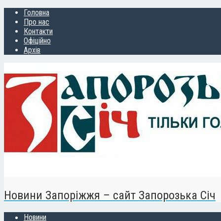
Головна
Про нас
Контакти
Офіційно
Архів
Новини Запоріжжя – сайт Запорозька Січ
Новини