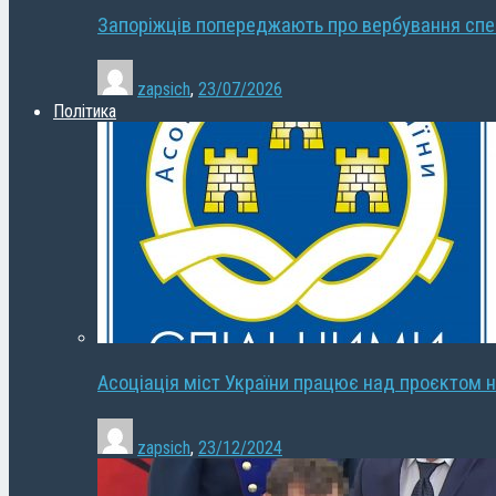
Запоріжців попереджають про вербування сп
zapsich
,
23/07/2026
Політика
Асоціація міст України працює над проєктом н
zapsich
,
23/12/2024