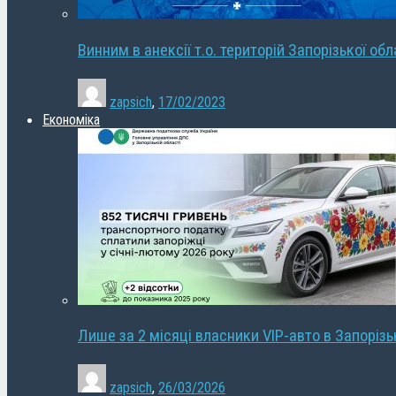
Винним в анексії т.о. територій Запорізької об
zapsich
,
17/02/2023
Економіка
Лише за 2 місяці власники VIP-авто в Запорізь
zapsich
,
26/03/2026