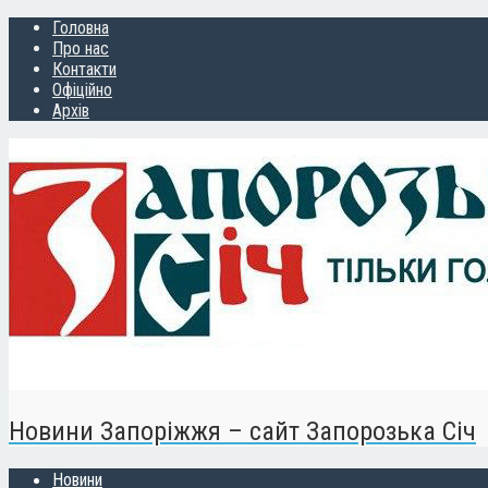
Головна
Про нас
Контакти
Офіційно
Архів
Новини Запоріжжя – сайт Запорозька Січ
Новини