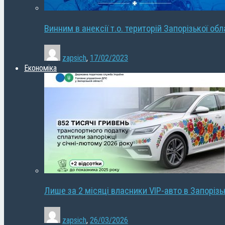
Винним в анексії т.о. територій Запорізької об
zapsich
,
17/02/2023
Економіка
Лише за 2 місяці власники VIP-авто в Запорізь
zapsich
,
26/03/2026