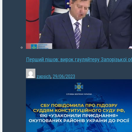
Перший пішов: вирок гауляйтеру Запорізької о
zapsich
,
29/06/2023