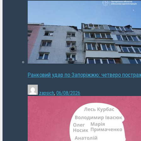
Ранковий удар по Запоріжжю: четверо постра
zapsich
,
06/08/2026