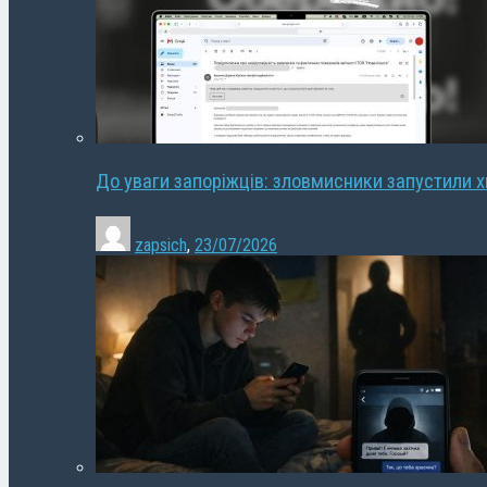
До уваги запоріжців: зловмисники запустили 
zapsich
,
23/07/2026