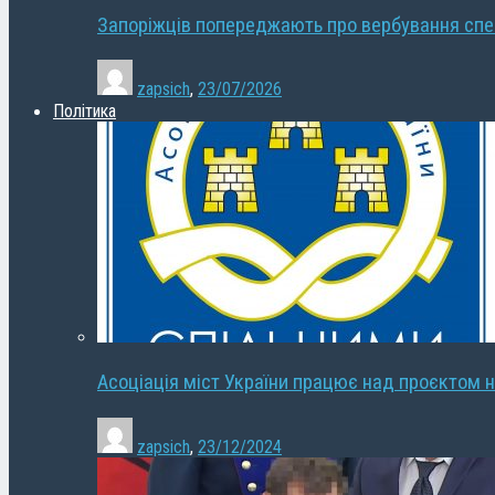
Запоріжців попереджають про вербування сп
zapsich
,
23/07/2026
Політика
Асоціація міст України працює над проєктом н
zapsich
,
23/12/2024