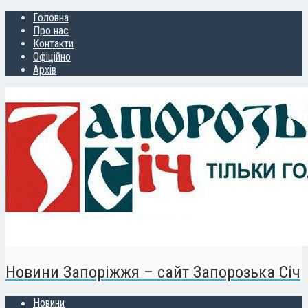
Головна
Про нас
Контакти
Офіційно
Архів
Новини Запоріжжя – сайт Запорозька Січ
Новини