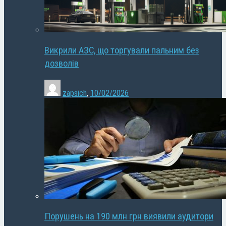
Викрили АЗС, що торгували пальним без
дозволів
zapsich
,
10/02/2026
Порушень на 190 млн грн виявили аудитори