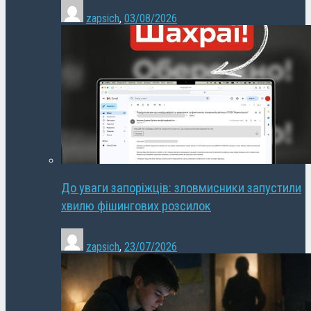
zapsich
,
03/08/2026
До уваги запоріжців: зловмисники запустили
хвилю фішингових розсилок
zapsich
,
23/07/2026