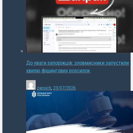
До уваги запоріжців: зловмисники запустили
хвилю фішингових розсилок
zapsich
,
23/07/2026