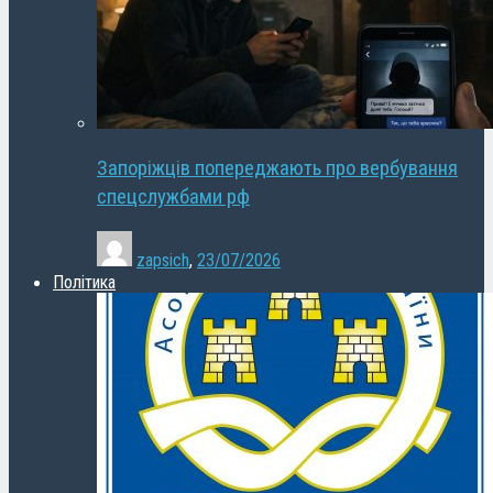
Запоріжців попереджають про вербування
спецслужбами рф
zapsich
,
23/07/2026
Політика