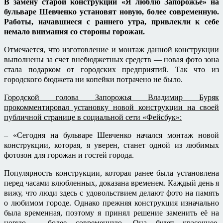
В замену старой конструкции «Я люблю Запорожье» на
бульваре Шевченко установят новую, более современную.
Работы, начавшиеся с раннего утра, привлекли к себе
немало внимания со стороны горожан.
Отмечается, что изготовление и монтаж данной конструкции
выполнены за счет внебюджетных средств — новая фото зона
стала подарком от городских предприятий. Так что из
городского бюджета ни копейки потрачено не было.
Городской голова Запорожья
Владимир Буряк
прокомментировал установку новой конструкции на своей
публичной странице в социальной сети «Фейсбук»:
– «Сегодня на бульваре Шевченко начался монтаж новой
конструкции, которая, я уверен, станет одной из любимых
фотозон для горожан и гостей города.
Популярность конструкции, которая ранее была установлена
перед часами влюбленных, доказана временем. Каждый день я
вижу, что люди здесь с удовольствием делают фото на память
о любимом городе. Однако прежняя конструкция изначально
была временная, поэтому я принял решение заменить её на
новую – более современную. Она будет красочнее,