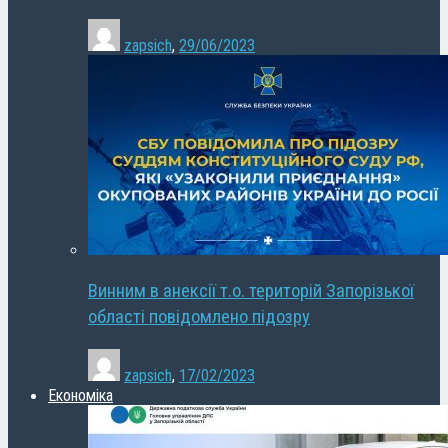
zapsich
,
29/06/2023
Винним в анексії т.о. територій Запорізької
області повідомлено підозру
zapsich
,
17/02/2023
Економіка