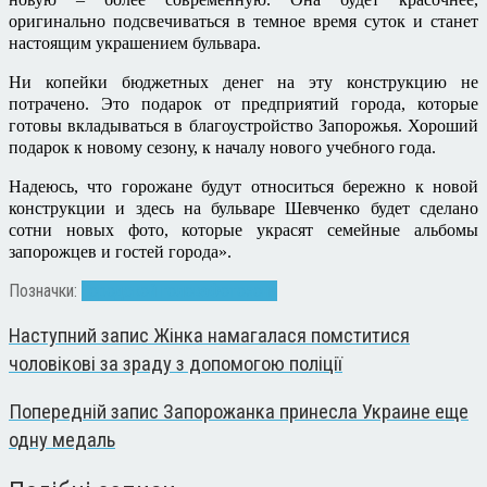
оригинально подсвечиваться в темное время суток и станет
настоящим украшением бульвара.
Ни копейки бюджетных денег на эту конструкцию не
потрачено. Это подарок от предприятий города, которые
готовы вкладываться в благоустройство Запорожья. Хороший
подарок к новому сезону, к началу нового учебного года.
Надеюсь, что горожане будут относиться бережно к новой
конструкции и здесь на бульваре Шевченко будет сделано
сотни новых фото, которые украсят семейные альбомы
запорожцев и гостей города».
Позначки:
Городской голова
Фотозона
Наступний запис
Жінка намагалася помститися
чоловікові за зраду з допомогою поліції
Попередній запис
Запорожанка принесла Украине еще
одну медаль