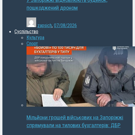
У Запоріжжі відновлюють будинок,
пошкоджений дроном
zapsich
,
07/08/2026
Суспільство
Культура
Спорт
Мільйони грошей військових на Запоріжжі
спрямували на тилових бухгалтерів: ДБР