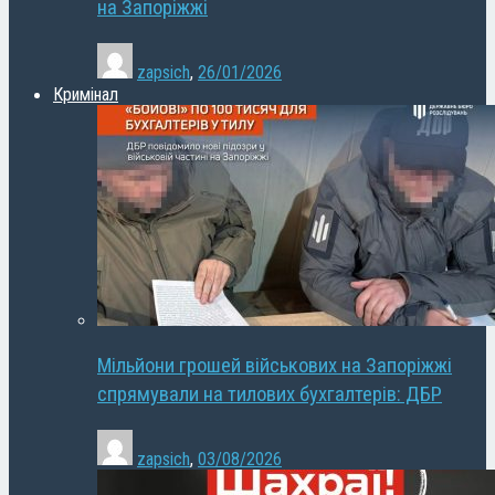
на Запоріжжі
zapsich
,
26/01/2026
Кримінал
Мільйони грошей військових на Запоріжжі
спрямували на тилових бухгалтерів: ДБР
zapsich
,
03/08/2026