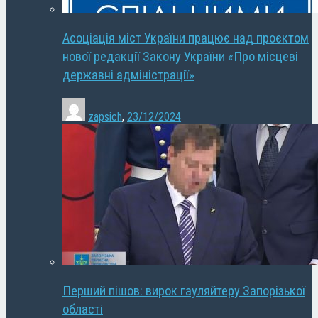
Асоціація міст України працює над проєктом
нової редакції Закону України «Про місцеві
державні адміністрації»
zapsich
,
23/12/2024
Перший пішов: вирок гауляйтеру Запорізької
області