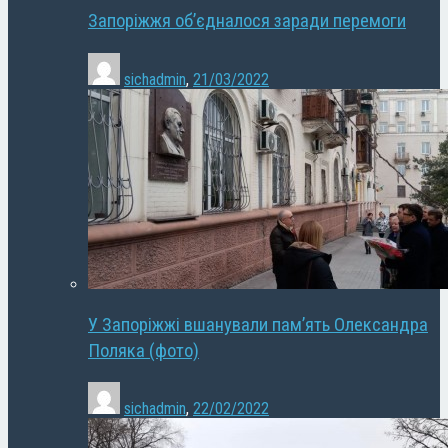
Запоріжжя об’єдналося заради перемоги
sichadmin
,
21/03/2022
У Запоріжжі вшанували пам’ять Олександра
Поляка (фото)
sichadmin
,
22/02/2022