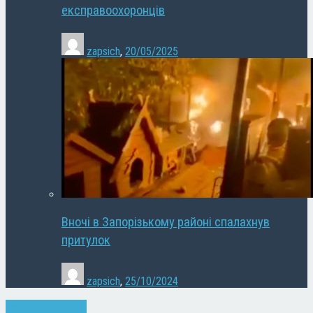
експравоохоронців
zapsich
,
20/05/2025
Вночі в Запорізькому районі спалахнув
притулок
zapsich
,
25/10/2024
Запоріжжя
Новини