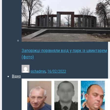
Запоріжці порівняли вхід у парк із цвинтарем
(фото)
sichadmin
,
16/02/2022
Відео