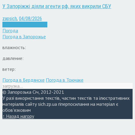
У Запоріжжі діяли агенти рф, яких викрили СБУ
zapsich
,
04/08/2026
Війна
Запоріжжя
Новини
Погода
Погода в
Запорожье
влажность:
давление:
ветер:
Погода в Бердянске
Погода в Токмаке
загрузка...
© Запорозька Січ, 2012-2021
У разі використання текстів, частин текстів та ілюстративних
матеріалів сайту sich.zp.ua гіперпосилання на матеріал є
обов'язковим
↑ Назад нагору