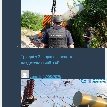
Три дні у Запоріжжі пролежав
нездетонований КАБ
zapsich
,
07/08/2026